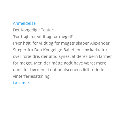
Anmeldelse
Det Kongelige Teater
:
'
For højt, for vildt og for meget!
'
I ’For højt, for vildt og for meget!’ skaber Alexander
Stæger fra Den Kongelige Ballet en sjov karikatur
over forældre, der altid synes, at deres børn larmer
for meget. Men der måtte godt have været mere
dans for børnene i nationalscenens lidt rodede
vinterferiesatsning.
Læs mere