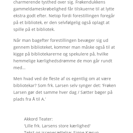
charmerende tysthed over sig. Frøkendukkens
gammeldameskrøbelighed får tilskuerne til at lytte
ekstra godt efter. Netop fordi forestillingen foregår
på et bibliotek, er den selvfølgelig også oplagt at
spille på et bibliotek.
Når man bagefter forestillingen bevæger sig ud
gennem biblioteket, kommer man måske også til at
kigge på bibliotekarerne og spekulere på, hvilke
hemmelige kærlighedsdrømme de mon går rundt
med…
Men hvad ved de fleste af os egentlig om at være
bibliotekar? Som frk. Larsen selv synger det: ’Frøken
Larsen gør det samme hver dag / Sætter bøger på
plads fra Å til A.’
Akkord Teater:
'Lille frk. Larsens store kærlighed'
Tekst og iscenesættelse: Signe Kærup