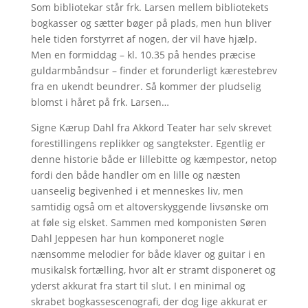
Som bibliotekar står frk. Larsen mellem bibliotekets
bogkasser og sætter bøger på plads, men hun bliver
hele tiden forstyrret af nogen, der vil have hjælp.
Men en formiddag – kl. 10.35 på hendes præcise
guldarmbåndsur – finder et forunderligt kærestebrev
fra en ukendt beundrer. Så kommer der pludselig
blomst i håret på frk. Larsen…
Signe Kærup Dahl fra Akkord Teater har selv skrevet
forestillingens replikker og sangtekster. Egentlig er
denne historie både er lillebitte og kæmpestor, netop
fordi den både handler om en lille og næsten
uanseelig begivenhed i et menneskes liv, men
samtidig også om et altoverskyggende livsønske om
at føle sig elsket. Sammen med komponisten Søren
Dahl Jeppesen har hun komponeret nogle
nænsomme melodier for både klaver og guitar i en
musikalsk fortælling, hvor alt er stramt disponeret og
yderst akkurat fra start til slut. I en minimal og
skrabet bogkassescenografi, der dog lige akkurat er