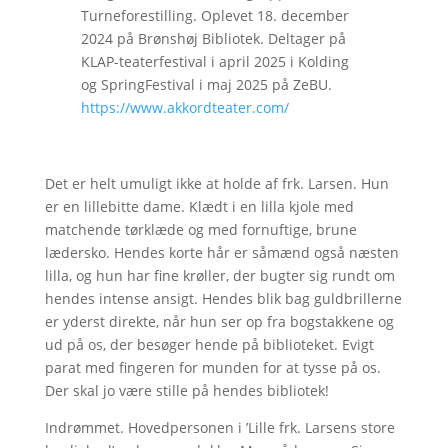
Turneforestilling. Oplevet 18. december
2024 på Brønshøj Bibliotek. Deltager på
KLAP-teaterfestival i april 2025 i Kolding
og SpringFestival i maj 2025 på ZeBU.
https://www.akkordteater.com/
Det er helt umuligt ikke at holde af frk. Larsen. Hun
er en lillebitte dame. Klædt i en lilla kjole med
matchende tørklæde og med fornuftige, brune
lædersko. Hendes korte hår er såmænd også næsten
lilla, og hun har fine krøller, der bugter sig rundt om
hendes intense ansigt. Hendes blik bag guldbrillerne
er yderst direkte, når hun ser op fra bogstakkene og
ud på os, der besøger hende på biblioteket. Evigt
parat med fingeren for munden for at tysse på os.
Der skal jo være stille på hendes bibliotek!
Indrømmet. Hovedpersonen i ’Lille frk. Larsens store