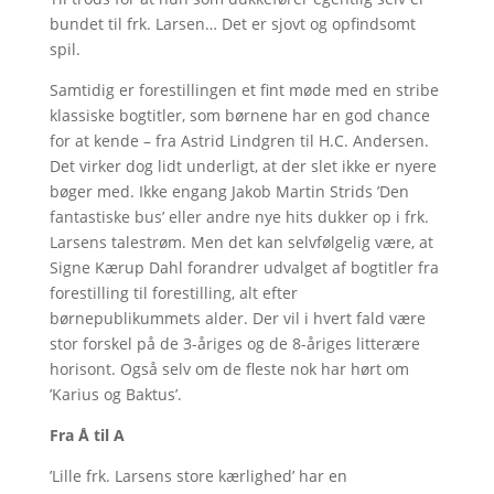
bundet til frk. Larsen… Det er sjovt og opfindsomt
spil.
Samtidig er forestillingen et fint møde med en stribe
klassiske bogtitler, som børnene har en god chance
for at kende – fra Astrid Lindgren til H.C. Andersen.
Det virker dog lidt underligt, at der slet ikke er nyere
bøger med. Ikke engang Jakob Martin Strids ’Den
fantastiske bus’ eller andre nye hits dukker op i frk.
Larsens talestrøm. Men det kan selvfølgelig være, at
Signe Kærup Dahl forandrer udvalget af bogtitler fra
forestilling til forestilling, alt efter
børnepublikummets alder. Der vil i hvert fald være
stor forskel på de 3-åriges og de 8-åriges litterære
horisont. Også selv om de fleste nok har hørt om
’Karius og Baktus’.
Fra Å til A
’Lille frk. Larsens store kærlighed’ har en