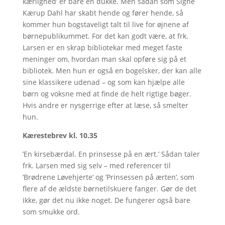
kærlighed’ er bare en dukke. Men sådan som Signe
Kærup Dahl har skabt hende og fører hende, så
kommer hun bogstaveligt talt til live for øjnene af
børnepublikummet. For det kan godt være, at frk.
Larsen er en skrap bibliotekar med meget faste
meninger om, hvordan man skal opføre sig på et
bibliotek. Men hun er også en bogelsker, der kan alle
sine klassikere udenad – og som kan hjælpe alle
børn og voksne med at finde de helt rigtige bøger.
Hvis andre er nysgerrige efter at læse, så smelter
hun.
Kærestebrev kl. 10.35
’En kirsebærdal. En prinsesse på en ært.’ Sådan taler
frk. Larsen med sig selv – med referencer til
’Brødrene Løvehjerte’ og ’Prinsessen på ærten’, som
flere af de ældste børnetilskuere fanger. Gør de det
ikke, gør det nu ikke noget. De fungerer også bare
som smukke ord.