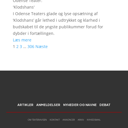
Odense Teater
:
'
Klodshans
'
I Odense Teaters glade og lyse opsætning af
’Klodshans’ går lethed i udtrykket og klarhed i
budskabet til de yngste publikummer forud for
dybder i fortællingen.
Læs mere
1
2
3
…
306
Næste
ARTIKLER
ANMELDELSER
NYHEDER OG NAVNE
DEBAT
OM TEATERAVISEN
KONTAKT
ANNONCER
ARKIV
NYHEDSMAIL