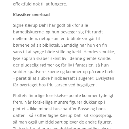
effektfuld nok til at fungere.
Klassiker-overload
Signe Kærup Dahl har godt blik for alle
børnetilskuerne, og hun bevæger sig frit rundt
mellem dem, netop som en bibliotekar går til
børnene på sit bibliotek. Samtidig har hun en fin
sans til at synge både stille og kækt. Hendes smukke,
lyse sopran skaber skønt liv i denne glemte kvinde,
der pludselig rødmer og får liv i fantasien, så hun
smider spadsereskoene og kommer op på røde hæle
– parat til at slubre hindbærsaft i sugerør: Livslysten
får overtaget hos frk. Larsen ved bogstigen.
Plottets finurlige forelskelsespointe kommer tydeligt
frem. Når forskellige muntre figurer dukker op i
plottet – ikke mindst buschauffør Basse og hans
datter – så skifter Signe Kærup Dahl sit kropssprog,
så man også umiddelbart oplever de andre figurer.
Til trods for at hun som dukkefører egentlig selv er