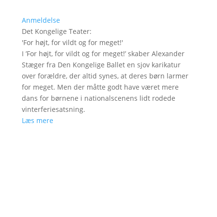
Anmeldelse
Det Kongelige Teater
:
'
For højt, for vildt og for meget!
'
I ’For højt, for vildt og for meget!’ skaber Alexander
Stæger fra Den Kongelige Ballet en sjov karikatur
over forældre, der altid synes, at deres børn larmer
for meget. Men der måtte godt have været mere
dans for børnene i nationalscenens lidt rodede
vinterferiesatsning.
Læs mere