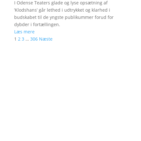
I Odense Teaters glade og lyse opsætning af
’Klodshans’ går lethed i udtrykket og klarhed i
budskabet til de yngste publikummer forud for
dybder i fortællingen.
Læs mere
1
2
3
…
306
Næste