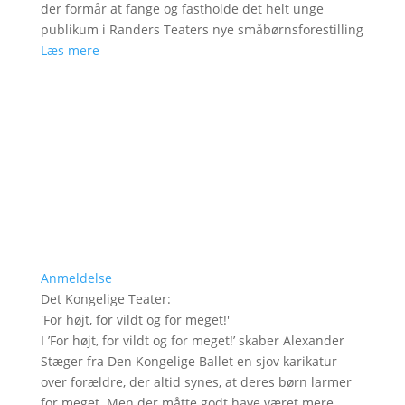
der formår at fange og fastholde det helt unge
publikum i Randers Teaters nye småbørnsforestilling
Læs mere
Anmeldelse
Det Kongelige Teater
:
'
For højt, for vildt og for meget!
'
I ’For højt, for vildt og for meget!’ skaber Alexander
Stæger fra Den Kongelige Ballet en sjov karikatur
over forældre, der altid synes, at deres børn larmer
for meget. Men der måtte godt have været mere