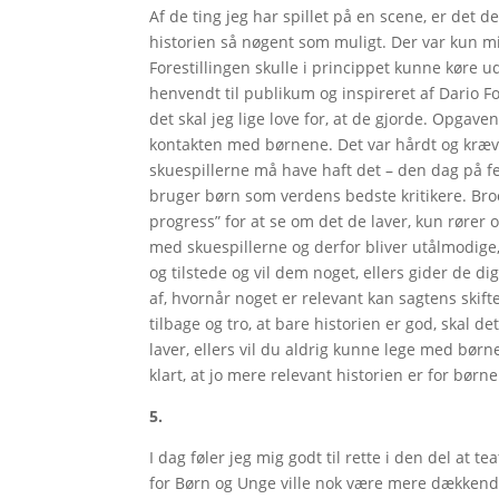
Af de ting jeg har spillet på en scene, er det d
historien så nøgent som muligt. Der var kun mig
Forestillingen skulle i princippet kunne køre u
henvendt til publikum og inspireret af Dario F
det skal jeg lige love for, at de gjorde. Opgave
kontakten med børnene. Det var hårdt og kræv
skuespillerne må have haft det – den dag på fe
bruger børn som verdens bedste kritikere. Bro
progress” for at se om det de laver, kun rører
med skuespillerne og derfor bliver utålmodige
og tilstede og vil dem noget, ellers gider de di
af, hvornår noget er relevant kan sagtens skifte
tilbage og tro, at bare historien er god, skal d
laver, ellers vil du aldrig kunne lege med børn
klart, at jo mere relevant historien er for bør
5.
I dag føler jeg mig godt til rette i den del at t
for Børn og Unge ville nok være mere dækkende