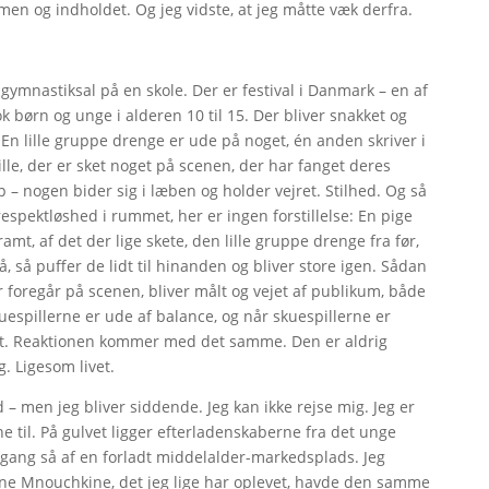
rmen og indholdet. Og jeg vidste, at jeg måtte væk derfra.
gymnastiksal på en skole. Der er festival i Danmark – en af
 børn og unge i alderen 10 til 15. Der bliver snakket og
 En lille gruppe drenge er ude på noget, én anden skriver i
lle, der er sket noget på scenen, der har fanget deres
 nogen bider sig i læben og holder vejret. Stilhed. Og så
spektløshed i rummet, her er ingen forstillelse: En pige
 ramt, af det der lige skete, den lille gruppe drenge fra før,
, så puffer de lidt til hinanden og bliver store igen. Sådan
r foregår på scenen, bliver målt og vejet af publikum, både
espillerne er ude af balance, og når skuespillerne er
t. Reaktionen kommer med det samme. Den er aldrig
. Ligesom livet.
 – men jeg bliver siddende. Jeg kan ikke rejse mig. Jeg er
e til. På gulvet ligger efterladenskaberne fra det unge
gang så af en forladt middelalder-markedsplads. Jeg
iane Mnouchkine, det jeg lige har oplevet, havde den samme