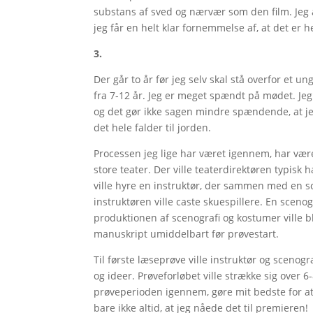
substans af sved og nærvær som den film. Jeg 
jeg får en helt klar fornemmelse af, at det er h
3.
Der går to år før jeg selv skal stå overfor et u
fra 7-12 år. Jeg er meget spændt på mødet. Jeg 
og det gør ikke sagen mindre spændende, at jeg
det hele falder til jorden.
Processen jeg lige har været igennem, har være
store teater. Der ville teaterdirektøren typisk
ville hyre en instruktør, der sammen med en sc
instruktøren ville caste skuespillere. En scenogr
produktionen af scenografi og kostumer ville bl
manuskript umiddelbart før prøvestart.
Til første læseprøve ville instruktør og sceno
og ideer. Prøveforløbet ville strække sig over 6-
prøveperioden igennem, gøre mit bedste for at 
bare ikke altid, at jeg nåede det til premieren!