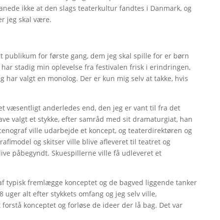
anede ikke at den slags teaterkultur fandtes i Danmark, og
er jeg skal være.
ngt publikum for første gang, dem jeg skal spille for er børn
har stadig min oplevelse fra festivalen frisk i erindringen,
 har valgt en monolog. Der er kun mig selv at takke, hvis
t væsentligt anderledes end, den jeg er vant til fra det
 have valgt et stykke, efter samråd med sit dramaturgiat, han
enograf ville udarbejde et koncept, og teaterdirektøren og
afimodel og skitser ville blive afleveret til teatret og
ive påbegyndt. Skuespillerne ville få udleveret et
graf typisk fremlægge konceptet og de bagved liggende tanker
8 uger alt efter stykkets omfang og jeg selv ville,
forstå konceptet og forløse de ideer der lå bag. Det var