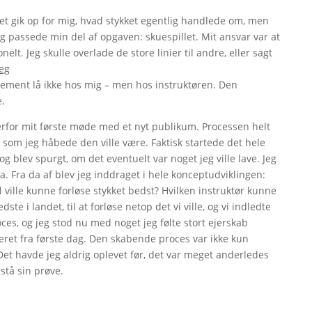
r det gik op for mig, hvad stykket egentlig handlede om, men
 jeg passede min del af opgaven: skuespillet. Mit ansvar var at
elt. Jeg skulle overlade de store linier til andre, eller sagt
jeg
ement lå ikke hos mig – men hos instruktøren. Den
e.
overfor mit første møde med et nyt publikum. Processen helt
som jeg håbede den ville være. Faktisk startede det hele
g blev spurgt, om det eventuelt var noget jeg ville lave. Jeg
a. Fra da af blev jeg inddraget i hele konceptudviklingen:
l ville kunne forløse stykket bedst? Hvilken instruktør kunne
e i landet, til at forløse netop det vi ville, og vi indledte
ces, og jeg stod nu med noget jeg følte stort ejerskab
leret fra første dag. Den skabende proces var ikke kun
v. Det havde jeg aldrig oplevet før, det var meget anderledes
 stå sin prøve.