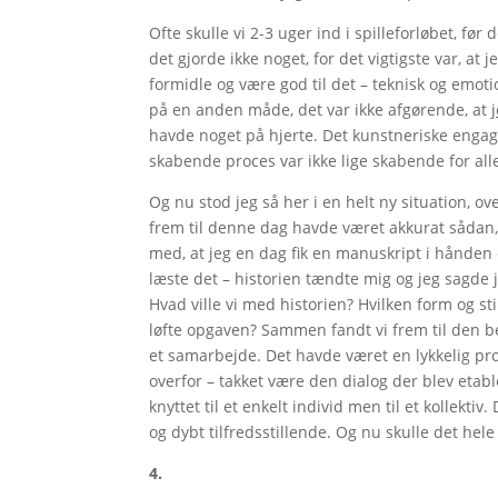
Ofte skulle vi 2-3 uger ind i spilleforløbet, fø
det gjorde ikke noget, for det vigtigste var, at
formidle og være god til det – teknisk og emotion
på en anden måde, det var ikke afgørende, at
havde noget på hjerte. Det kunstneriske engag
skabende proces var ikke lige skabende for all
Og nu stod jeg så her i en helt ny situation, 
frem til denne dag havde været akkurat sådan, 
med, at jeg en dag fik en manuskript i hånden o
læste det – historien tændte mig og jeg sagde j
Hvad ville vi med historien? Hvilken form og sti
løfte opgaven? Sammen fandt vi frem til den bedst
et samarbejde. Det havde været en lykkelig pro
overfor – takket være den dialog der blev etab
knyttet til et enkelt individ men til et kollekti
og dybt tilfredsstillende. Og nu skulle det hele
4.