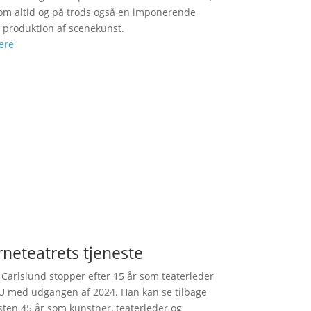
m altid og på trods også en imponerende
v produktion af scenekunst.
ere
rneteatrets tjeneste
 Carlslund stopper efter 15 år som teaterleder
U med udgangen af 2024. Han kan se tilbage
ten 45 år som kunstner, teaterleder og