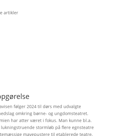
e artikler
opgørelse
avisen følger 2024 til dørs med udvalgte
edslag omkring børne- og ungdomsteatret.
ien har atter været i fokus. Man kunne bl.a.
 lukningstruende stormløb på flere egnsteatre
ttemæssige mavepustere til etablerede teatre,