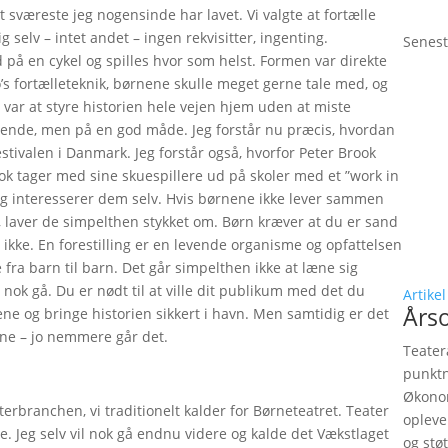
et sværeste jeg nogensinde har lavet. Vi valgte at fortælle
 selv – intet andet – ingen rekvisitter, ingenting.
Senest
d på en cykel og spilles hvor som helst. Formen var direkte
o’s fortælleteknik, børnene skulle meget gerne tale med, og
n var at styre historien hele vejen hjem uden at miste
ende, men på en god måde. Jeg forstår nu præcis, hvordan
stivalen i Danmark. Jeg forstår også, hvorfor Peter Brook
ok tager med sine skuespillere ud på skoler med et ”work in
 og interesserer dem selv. Hvis børnene ikke lever sammen
, laver de simpelthen stykket om. Børn kræver at du er sand
g ikke. En forestilling er en levende organisme og opfattelsen
 fra barn til barn. Det går simpelthen ikke at læne sig
et nok gå. Du er nødt til at ville dit publikum med det du
Artikel
Års
ene og bringe historien sikkert i havn. Men samtidig er det
nene – jo nemmere går det.
Teater
punktn
Økonom
eaterbranchen, vi traditionelt kalder for Børneteatret. Teater
opleve
. Jeg selv vil nok gå endnu videre og kalde det Vækstlaget
og stø