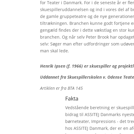
for Teater i Danmark. For i de seneste år er fler
skuespilleruddannelsen og ind i vores del af 
de gamle gruppeteatre og de nye generationer a
tiltrækningen. Branchen kunne godt fortjene en
gengæld findes der i dette vækstlag en stor ku
branchen. Og når selv Peter Brook har opdaget 
selv: Søger man efter udfordringer som udøven
man skal lede.
Henrik Ipsen (f. 1966) er skuespiller og projek
Uddannet fra Skuespillerskolen v. Odense Teate
Artiklen er fra BTA 145
Fakta
Vedstående beretning er skuespill
bidrag til ASSITEJ Danmarks nyes
børneteater, Impressions - det tre
hos ASSITEJ Danmark, der er en afd