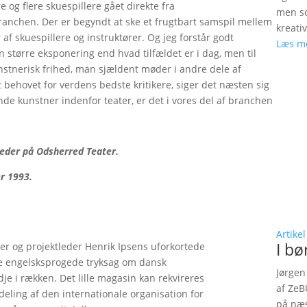
e og flere skuespillere gået direkte fra
men so
branchen. Der er begyndt at ske et frugtbart samspil mellem
kreati
f skuespillere og instruktører. Og jeg forstår godt
Læs m
 større eksponering end hvad tilfældet er i dag, men til
nstnerisk frihed, man sjældent møder i andre dele af
behovet for verdens bedste kritikere, siger det næsten sig
de kunstner indenfor teater, er det i vores del af branchen
tleder på Odsherred Teater.
r 1993.
Artikel
I bø
er og projektleder Henrik Ipsens uforkortede
te engelsksprogede tryksag om dansk
Jørgen
dje i rækken. Det lille magasin kan rekvireres
af ZeB
eling af den internationale organisation for
på næs