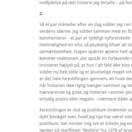
indflydelse på den historie jeg fortalte – på fo
2.
Så et par måneder efter en dag sidder jeg i en 
verdens største. Jeg sidder sammen med en flok
kommenteret – et par er tydeligt nyforelskede.
hemmelighed en sms, så pludselig bliver alt sti
opmærksomhed. Nogen spærrer øjnene helt op –
kommer reaktionen, der opstår en forløsende re
insisterer højlydt på, at hun i alt fald ikke blev
sidder nu helt stille og er pludselige meget små
er det hele forestillingen igennem, alt hvad de
når historien ikke rigtig hænger sammen og sku
nærværende og gode, og historien rammer ple
entydig positiv eller negativ – nærmere både og
Forestillingen er slut og publikum strømmer ud
dybt bevæget over, hvad jeg lige har været vidn
publikum. Det minder mig om et billede jeg en
tænker på storfilmen ”Molière” fra 1978 af Ar