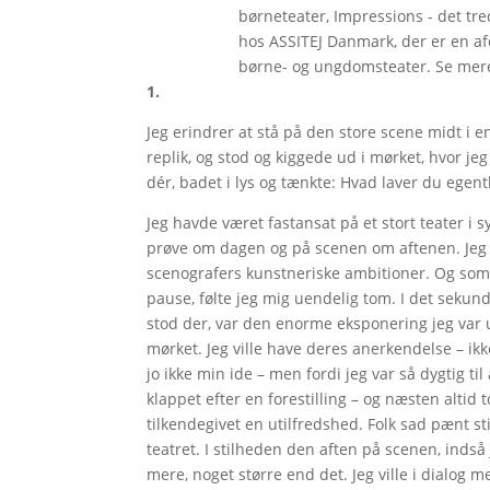
børneteater, Impressions - det tre
hos ASSITEJ Danmark, der er en afd
børne- og ungdomsteater. Se mer
1.
Jeg erindrer at stå på den store scene midt i en 
replik, og stod og kiggede ud i mørket, hvor j
dér, badet i lys og tænkte: Hvad laver du egent
Jeg havde været fastansat på et stort teater i syv
prøve om dagen og på scenen om aftenen. Jeg 
scenografers kunstneriske ambitioner. Og som je
pause, følte jeg mig uendelig tom. I det sekund
stod der, var den enorme eksponering jeg var u
mørket. Jeg ville have deres anerkendelse – ikk
jo ikke min ide – men fordi jeg var så dygtig ti
klappet efter en forestilling – og næsten altid
tilkendegivet en utilfredshed. Folk sad pænt st
teatret. I stilheden den aften på scenen, indså 
mere, noget større end det. Jeg ville i dialog