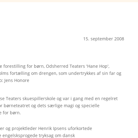
15. september 2008
ge forestilling for børn, Odsherred Teaters 'Hane Hop',
lms fortælling om drengen, som undertrykkes af sin far og
to: Jens Honore
se Teaters skuespillerskole og var i gang med en regelret
or børneteatret og dets særlige magi og specielle
e for børn.
er og projektleder Henrik Ipsens uforkortede
te engelsksprogede tryksag om dansk