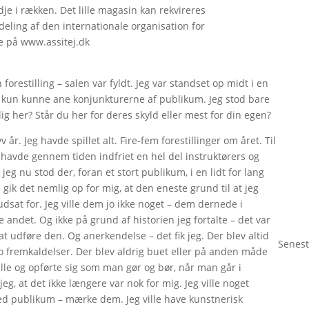
dje i rækken. Det lille magasin kan rekvireres
eling af den internationale organisation for
e på www.assitej.dk
forestilling – salen var fyldt. Jeg var standset op midt i en
eg kun kunne ane konjunkturerne af publikum. Jeg stod bare
lig her? Står du her for deres skyld eller mest for din egen?
 år. Jeg havde spillet alt. Fire-fem forestillinger om året. Til
havde gennem tiden indfriet en hel del instruktørers og
g nu stod der, foran et stort publikum, i en lidt for lang
 gik det nemlig op for mig, at den eneste grund til at jeg
dsat for. Jeg ville dem jo ikke noget – dem dernede i
e andet. Og ikke på grund af historien jeg fortalte – det var
l at udføre den. Og anerkendelse – det fik jeg. Der blev altid
Senest
 to fremkaldelser. Der blev aldrig buet eller på anden måde
ille og opførte sig som man gør og bør, når man går i
jeg, at det ikke længere var nok for mig. Jeg ville noget
 med publikum – mærke dem. Jeg ville have kunstnerisk