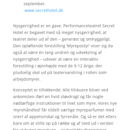
september.
www.secrethotel.dk
Nysgerrighed er en gave. Performanceteatret Secret
Hotel er begavet med så meget nysgerrighed, at
teatret deler ud af den – generøst og omhyggeligt.
Den opløftende forestilling ’Myrepostyr’ viser sig da
også at være én lang undren og udveksling af
nysgerrighed – udover at være en interaktiv
forestilling i øjenhøjde med de 9-12 årige, der
pludselig skal ud på teatervandring i rollen som
arbejdsmyrer.
Konceptet er tillokkende: Alle tilskuere bliver ved
ankomsten iført en hvid støvdragt og får nogle
nødtørftige instruktioner til livet som myre. Vores nye
’myrehåndled’ får tildelt særlige myreparfumer med
snert af appelsinskal og fyrrenåle. Og så er det ellers
bare om at stille op på række og af sted ud i verden
for at bygge myretuen – og beskytte dronningen…