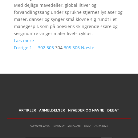
Med dejlige mavedeller, global iltiver og
forvandlingssang under sprukne stjernes lys aser og
maser, danser og synger små klovne sig rundt i et
manegespil, som på poesiens skingrende skøre og
sørgmuntre vinger maler livets cyklus.
Læs mere
Forrige
1
…
302
303
304
305
306
Næste
ARTIKLER
ANMELDELSER
NYHEDER OG NAVNE
DEBAT
OM TEATERAVISEN
KONTAKT
ANNONCER
ARKIV
NYHEDSMAIL