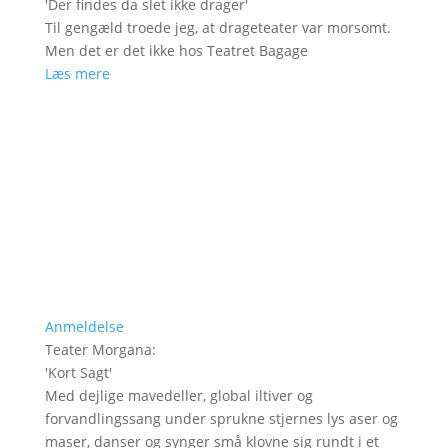
'
Der findes da slet ikke drager
'
Til gengæld troede jeg, at drageteater var morsomt.
Men det er det ikke hos Teatret Bagage
Læs mere
Anmeldelse
Teater Morgana
:
'
Kort Sagt
'
Med dejlige mavedeller, global iltiver og
forvandlingssang under sprukne stjernes lys aser og
maser, danser og synger små klovne sig rundt i et