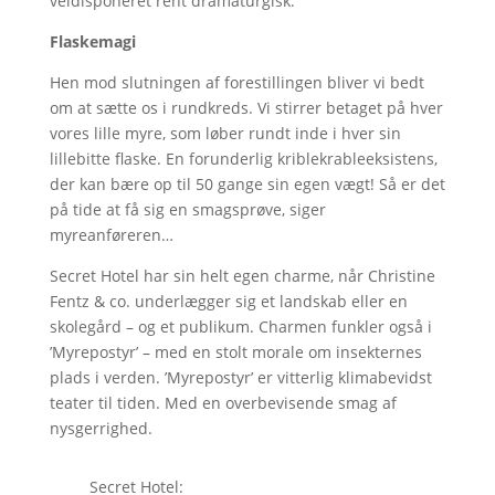
veldisponeret rent dramaturgisk.
Flaskemagi
Hen mod slutningen af forestillingen bliver vi bedt
om at sætte os i rundkreds. Vi stirrer betaget på hver
vores lille myre, som løber rundt inde i hver sin
lillebitte flaske. En forunderlig kriblekrableeksistens,
der kan bære op til 50 gange sin egen vægt! Så er det
på tide at få sig en smagsprøve, siger
myreanføreren…
Secret Hotel har sin helt egen charme, når Christine
Fentz & co. underlægger sig et landskab eller en
skolegård – og et publikum. Charmen funkler også i
’Myrepostyr’ – med en stolt morale om insekternes
plads i verden. ’Myrepostyr’ er vitterlig klimabevidst
teater til tiden. Med en overbevisende smag af
nysgerrighed.
Secret Hotel: