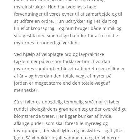
myreinstruktør. Hun har tydeligvis høje
forventninger til vores evner til at samarbejde og til
at udføre en ordre. Hun udtrykker sig i et klart og
linjeflot kropssprog – og hun bruger både mimik og
vild gestik med sine rolige hænder for at formidle
myrernes forunderlige verden.
Ved hjælp af veloplagte ord og lavpraktiske
tøjklemmer på en snor forklarer hun, hvordan
myrernes samfund er blevet raffineret over millioner
af år – og hvordan den totale vægt af myrer på
jorden er meget større end den totale vægt af
mennesker.
Så vi føler os unægtelig temmelig små, når vi løber
rundt i skolegårdens grønne anlæg under overdådigt
blomstrende træer. Her ligger bunker af hvide,
aflange puder, som skal forestille myreæg og
myrepupper, der skal flyttes og beskyttes – og flyttes
igen. Så vi holder loyalt sammen to og to. Vi bærer