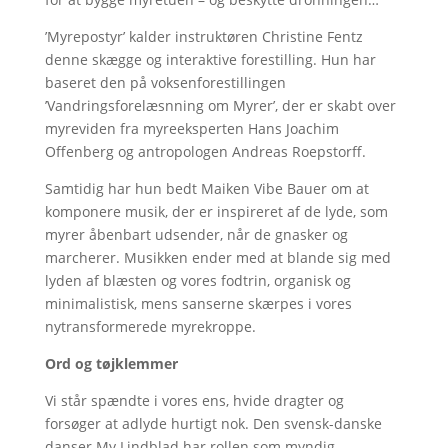
’Myrepostyr’ kalder instruktøren Christine Fentz
denne skægge og interaktive forestilling. Hun har
baseret den på voksenforestillingen
’Vandringsforelæsnning om Myrer’, der er skabt over
myreviden fra myreeksperten Hans Joachim
Offenberg og antropologen Andreas Roepstorff.
Samtidig har hun bedt Maiken Vibe Bauer om at
komponere musik, der er inspireret af de lyde, som
myrer åbenbart udsender, når de gnasker og
marcherer. Musikken ender med at blande sig med
lyden af blæsten og vores fodtrin, organisk og
minimalistisk, mens sanserne skærpes i vores
nytransformerede myrekroppe.
Ord og tøjklemmer
Vi står spændte i vores ens, hvide dragter og
forsøger at adlyde hurtigt nok. Den svensk-danske
danser My Lindblad har rollen som myndig