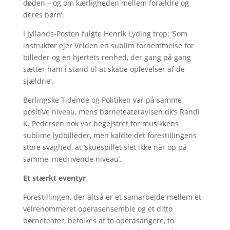
døden – og om kærligheden mellem forældre og
deres børn’.
I Jyllands-Posten fulgte Henrik Lyding trop: ‘Som
instruktør ejer Velden en sublim fornemmelse for
billeder og en hjertets renhed, der gang på gang
sætter ham i stand til at skabe oplevelser af de
sjældne’.
Berlingske Tidende og Politiken var på samme
positive niveau, mens børneteateravisen.dk’s Randi
K. Pedersen nok var begejstret for musikkens
sublime lydbilleder, men kaldte det forestillingens
store svaghed, at ‘skuespillet slet ikke når op på
samme, medrivende niveau’.
Et stærkt eventyr
Forestillingen, der altså er et samarbejde mellem et
velrenommeret operasensemble og et ditto
børneteater, befolkes af to operasangere, to