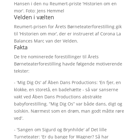
Hansen i den nu Reumert-priste 'Historien om en
mor'. Foto: Jens Hemmel
Velden i vælten
Reumert-prisen for Årets Børneteaterforestilling gik
til ’Historien om mor’, der er instrueret af Corona La
Balances Marc van der Velden.
Fakta
De tre nominerede forestillinger til Årets
Børneteaterforestilling havde følgende motiverende
tekster:
- 'Mig Dig Os' af Åben Dans Productions: 'En fjer, en
klokke, en storetå, en badehætte - så var sanserne
vakt ved Åben Dans Productions abstrakte
babyforestilling. ”Mig Dig Os” var både dans, digt og
solskin. Nærmest som en drøm, man godt måtte røre
ved'.
- 'Sangen om Sigurd og Brynhilde' af Det lille
Turneteater: 'Er du bange for Wagner? Så har