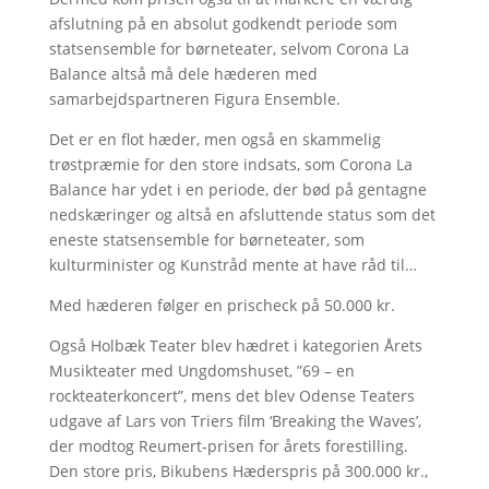
afslutning på en absolut godkendt periode som
statsensemble for børneteater, selvom Corona La
Balance altså må dele hæderen med
samarbejdspartneren Figura Ensemble.
Det er en flot hæder, men også en skammelig
trøstpræmie for den store indsats, som Corona La
Balance har ydet i en periode, der bød på gentagne
nedskæringer og altså en afsluttende status som det
eneste statsensemble for børneteater, som
kulturminister og Kunstråd mente at have råd til…
Med hæderen følger en prischeck på 50.000 kr.
Også Holbæk Teater blev hædret i kategorien Årets
Musikteater med Ungdomshuset, ”69 – en
rockteaterkoncert”, mens det blev Odense Teaters
udgave af Lars von Triers film ‘Breaking the Waves’,
der modtog Reumert-prisen for årets forestilling.
Den store pris, Bikubens Hæderspris på 300.000 kr.,