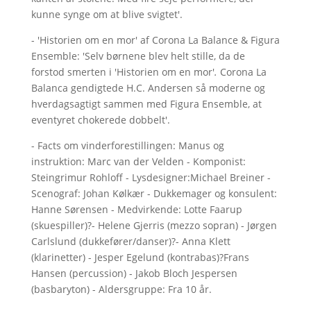
kunne synge om at blive svigtet'.
- 'Historien om en mor' af Corona La Balance & Figura
Ensemble: 'Selv børnene blev helt stille, da de
forstod smerten i 'Historien om en mor'
.
Corona La
Balanca gendigtede H.C. Andersen så moderne og
hverdagsagtigt sammen med Figura Ensemble, at
eventyret chokerede dobbelt'.
- Facts om vinderforestillingen: Manus og
instruktion: Marc van der Velden - Komponist:
Steingrimur Rohloff - Lysdesigner:Michael Breiner -
Scenograf: Johan Kølkær - Dukkemager og konsulent:
Hanne Sørensen - Medvirkende: Lotte Faarup
(skuespiller)?- Helene Gjerris (mezzo sopran) - Jørgen
Carlslund (dukkefører/danser)?- Anna Klett
(klarinetter) - Jesper Egelund (kontrabas)?Frans
Hansen (percussion) - Jakob Bloch Jespersen
(basbaryton) - Aldersgruppe: Fra 10 år.