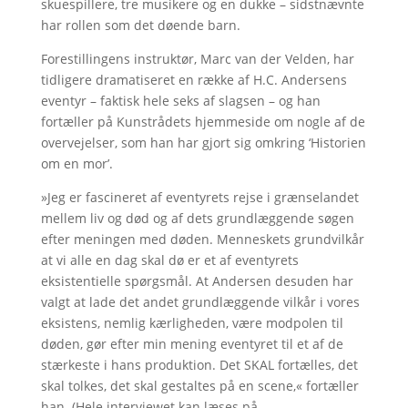
skuespillere, tre musikere og en dukke – sidstnævnte
har rollen som det døende barn.
Forestillingens instruktør, Marc van der Velden, har
tidligere dramatiseret en række af H.C. Andersens
eventyr – faktisk hele seks af slagsen – og han
fortæller på Kunstrådets hjemmeside om nogle af de
overvejelser, som han har gjort sig omkring ‘Historien
om en mor’.
»Jeg er fascineret af eventyrets rejse i grænselandet
mellem liv og død og af dets grundlæggende søgen
efter meningen med døden. Menneskets grundvilkår
at vi alle en dag skal dø er et af eventyrets
eksistentielle spørgsmål. At Andersen desuden har
valgt at lade det andet grundlæggende vilkår i vores
eksistens, nemlig kærligheden, være modpolen til
døden, gør efter min mening eventyret til et af de
stærkeste i hans produktion. Det SKAL fortælles, det
skal tolkes, det skal gestaltes på en scene,« fortæller
han. (Hele interviewet kan læses på