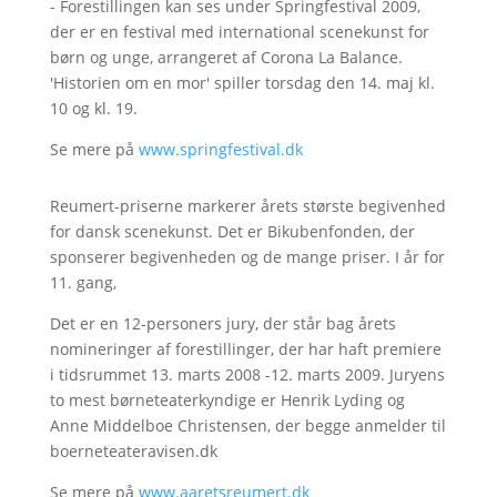
- Forestillingen kan ses under Springfestival 2009,
der er en festival med international scenekunst for
børn og unge, arrangeret af Corona La Balance.
'Historien om en mor' spiller torsdag den 14. maj kl.
10 og kl. 19.
Se mere på
www.springfestival.dk
Reumert-priserne markerer årets største begivenhed
for dansk scenekunst. Det er Bikubenfonden, der
sponserer begivenheden og de mange priser. I år for
11. gang,
Det er en 12-personers jury, der står bag årets
nomineringer af forestillinger, der har haft premiere
i tidsrummet 13. marts 2008 -12. marts 2009. Juryens
to mest børneteaterkyndige er Henrik Lyding og
Anne Middelboe Christensen, der begge anmelder til
boerneteateravisen.dk
Se mere på
www.aaretsreumert.dk