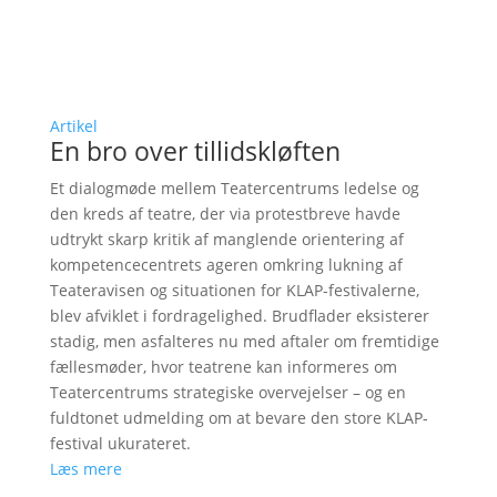
Artikel
En bro over tillidskløften
Et dialogmøde mellem Teatercentrums ledelse og
den kreds af teatre, der via protestbreve havde
udtrykt skarp kritik af manglende orientering af
kompetencecentrets ageren omkring lukning af
Teateravisen og situationen for KLAP-festivalerne,
blev afviklet i fordragelighed. Brudflader eksisterer
stadig, men asfalteres nu med aftaler om fremtidige
fællesmøder, hvor teatrene kan informeres om
Teatercentrums strategiske overvejelser – og en
fuldtonet udmelding om at bevare den store KLAP-
festival ukurateret.
Læs mere