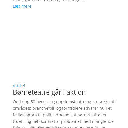
Læs mere
Artikel
Børneteatre går i aktion
Omkring 50 børne- og ungdomsteatre og en række af
områdets branchefolk og formidlere advarer nu i et
fælles opråb til politikerne om, at børneteatret er
truet – og helt konkret af problemet med manglende
fuld statslig økonomisk støtte til den store årlige