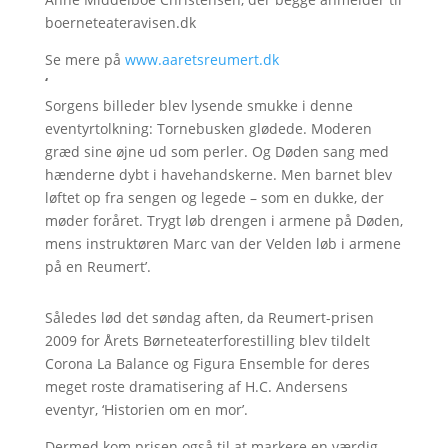
boerneteateravisen.dk
Se mere på
www.aaretsreumert.dk
‘
Sorgens billeder blev lysende smukke i denne
eventyrtolkning: Tornebusken glødede. Moderen
græd sine øjne ud som perler. Og Døden sang med
hænderne dybt i havehandskerne. Men barnet blev
løftet op fra sengen og legede – som en dukke, der
møder foråret. Trygt løb drengen i armene på Døden,
mens instruktøren Marc van der Velden løb i armene
på en Reumert’.
Således lød det søndag aften, da Reumert-prisen
2009 for Årets Børneteaterforestilling blev tildelt
Corona La Balance og Figura Ensemble for deres
meget roste dramatisering af H.C. Andersens
eventyr, ‘Historien om en mor’.
Dermed kom prisen også til at markere en værdig