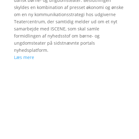
dansk børne- og ungdomsteater. Beslutningen
skyldes en kombination af presset økonomi og ønske
om en ny kommunikationsstrategi hos udgiverne
Teatercentrum, der samtidig melder ud om et nyt
samarbejde med ISCENE, som skal samle
formidlingen af nyhedsstof om børne- og
ungdomsteater på sidstnævnte portals
nyhedsplatform.
Læs mere