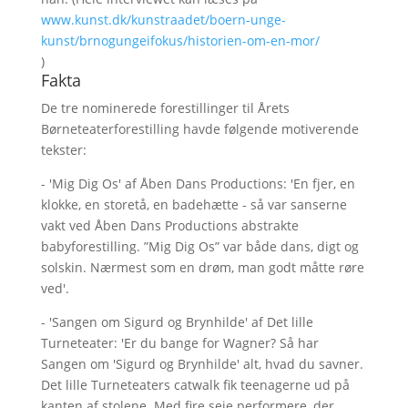
www.kunst.dk/kunstraadet/boern-unge-
kunst/brnogungeifokus/historien-om-en-mor/
)
Fakta
De tre nominerede forestillinger til Årets
Børneteaterforestilling havde følgende motiverende
tekster:
- 'Mig Dig Os' af Åben Dans Productions: 'En fjer, en
klokke, en storetå, en badehætte - så var sanserne
vakt ved Åben Dans Productions abstrakte
babyforestilling. ”Mig Dig Os” var både dans, digt og
solskin. Nærmest som en drøm, man godt måtte røre
ved'.
- 'Sangen om Sigurd og Brynhilde' af Det lille
Turneteater: 'Er du bange for Wagner? Så har
Sangen om 'Sigurd og Brynhilde' alt, hvad du savner.
Det lille Turneteaters catwalk fik teenagerne ud på
kanten af stolene. Med fire seje performere, der