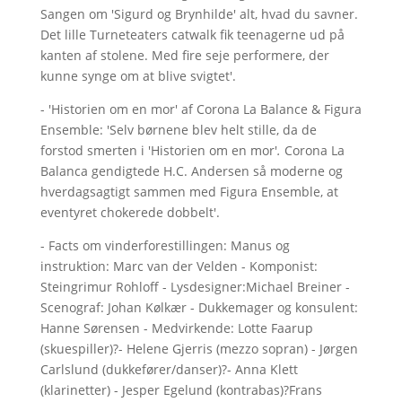
Sangen om 'Sigurd og Brynhilde' alt, hvad du savner.
Det lille Turneteaters catwalk fik teenagerne ud på
kanten af stolene. Med fire seje performere, der
kunne synge om at blive svigtet'.
- 'Historien om en mor' af Corona La Balance & Figura
Ensemble: 'Selv børnene blev helt stille, da de
forstod smerten i 'Historien om en mor'
.
Corona La
Balanca gendigtede H.C. Andersen så moderne og
hverdagsagtigt sammen med Figura Ensemble, at
eventyret chokerede dobbelt'.
- Facts om vinderforestillingen: Manus og
instruktion: Marc van der Velden - Komponist:
Steingrimur Rohloff - Lysdesigner:Michael Breiner -
Scenograf: Johan Kølkær - Dukkemager og konsulent:
Hanne Sørensen - Medvirkende: Lotte Faarup
(skuespiller)?- Helene Gjerris (mezzo sopran) - Jørgen
Carlslund (dukkefører/danser)?- Anna Klett
(klarinetter) - Jesper Egelund (kontrabas)?Frans