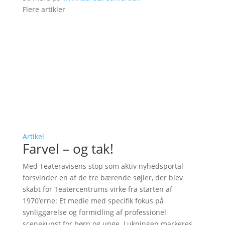
Flere artikler
Artikel
Farvel – og tak!
Med Teateravisens stop som aktiv nyhedsportal
forsvinder en af de tre bærende søjler, der blev
skabt for Teatercentrums virke fra starten af
1970’erne: Et medie med specifik fokus på
synliggørelse og formidling af professionel
scenekunst for børn og unge. Lukningen markeres