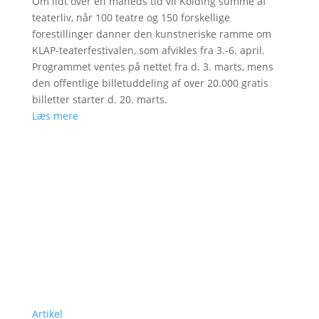
Om lidt over en måneds tid vil Kolding summe af
teaterliv, når 100 teatre og 150 forskellige
forestillinger danner den kunstneriske ramme om
KLAP-teaterfestivalen, som afvikles fra 3.-6. april.
Programmet ventes på nettet fra d. 3. marts, mens
den offentlige billetuddeling af over 20.000 gratis
billetter starter d. 20. marts.
Læs mere
Artikel