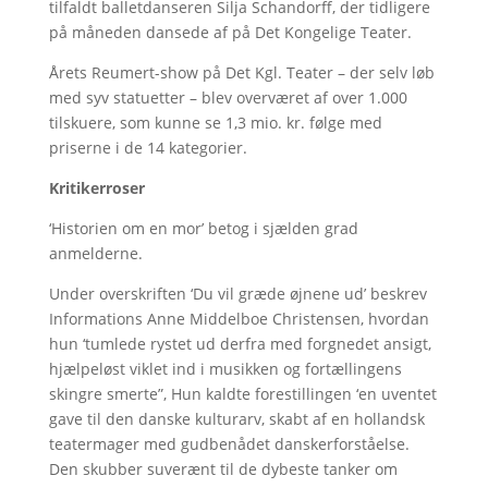
tilfaldt balletdanseren Silja Schandorff, der tidligere
på måneden dansede af på Det Kongelige Teater.
Årets Reumert-show på Det Kgl. Teater – der selv løb
med syv statuetter – blev overværet af over 1.000
tilskuere, som kunne se 1,3 mio. kr. følge med
priserne i de 14 kategorier.
Kritikerroser
‘Historien om en mor’ betog i sjælden grad
anmelderne.
Under overskriften ‘Du vil græde øjnene ud’ beskrev
Informations Anne Middelboe Christensen, hvordan
hun ‘tumlede rystet ud derfra med forgnedet ansigt,
hjælpeløst viklet ind i musikken og fortællingens
skingre smerte”, Hun kaldte forestillingen ‘en uventet
gave til den danske kulturarv, skabt af en hollandsk
teatermager med gudbenådet danskerforståelse.
Den skubber suverænt til de dybeste tanker om