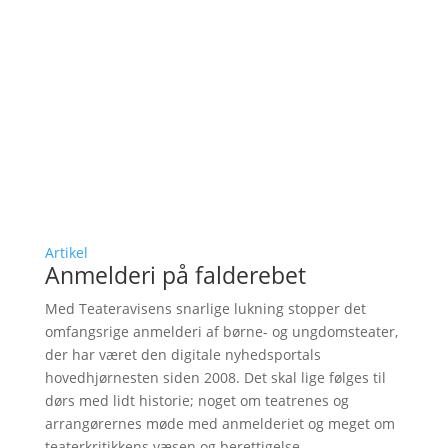
Artikel
Anmelderi på falderebet
Med Teateravisens snarlige lukning stopper det
omfangsrige anmelderi af børne- og ungdomsteater,
der har været den digitale nyhedsportals
hovedhjørnesten siden 2008. Det skal lige følges til
dørs med lidt historie; noget om teatrenes og
arrangørernes møde med anmelderiet og meget om
teaterkritikkens væsen og berettigelse