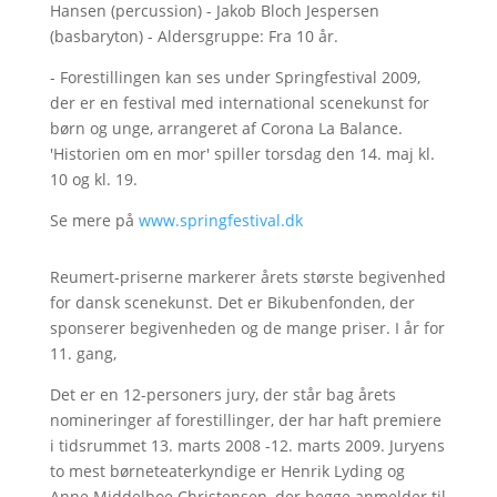
Hansen (percussion) - Jakob Bloch Jespersen
(basbaryton) - Aldersgruppe: Fra 10 år.
- Forestillingen kan ses under Springfestival 2009,
der er en festival med international scenekunst for
børn og unge, arrangeret af Corona La Balance.
'Historien om en mor' spiller torsdag den 14. maj kl.
10 og kl. 19.
Se mere på
www.springfestival.dk
Reumert-priserne markerer årets største begivenhed
for dansk scenekunst. Det er Bikubenfonden, der
sponserer begivenheden og de mange priser. I år for
11. gang,
Det er en 12-personers jury, der står bag årets
nomineringer af forestillinger, der har haft premiere
i tidsrummet 13. marts 2008 -12. marts 2009. Juryens
to mest børneteaterkyndige er Henrik Lyding og
Anne Middelboe Christensen, der begge anmelder til