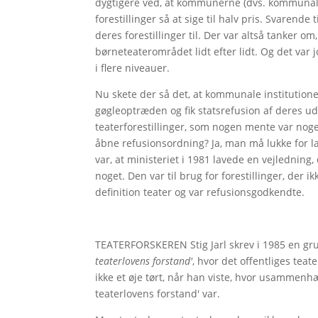
dygtigere ved, at kommunerne (dvs. kommunale 
forestillinger så at sige til halv pris. Svarend
deres forestillinger til. Der var altså tanker o
børneteaterområdet lidt efter lidt. Og det var
i flere niveauer.
Nu skete der så det, at kommunale institutione
gøgleoptræden og fik statsrefusion af deres ud
teaterforestillinger, som nogen mente var nog
åbne refusionsordning? Ja, man må lukke for la
var, at ministeriet i 1981 lavede en vejledning,
noget. Den var til brug for forestillinger, der i
definition teater og var refusionsgodkendte.
TEATERFORSKEREN Stig Jarl skrev i 1985 en gru
teaterlovens forstand'
, hvor det offentliges tea
ikke et øje tørt, når han viste, hvor usammen
teaterlovens forstand' var.