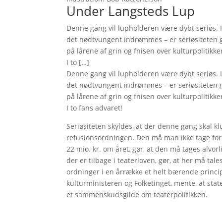
Under Langsteds Lup
Denne gang vil lupholderen være dybt seriøs. I
det nødtvungent indrømmes – er seriøsiteten ge
på lårene af grin og fnisen over kulturpolitikk
I to […]
Denne gang vil lupholderen være dybt seriøs. I
det nødtvungent indrømmes – er seriøsiteten ge
på lårene af grin og fnisen over kulturpolitikk
I to fans advaret!
Seriøsiteten skyldes, at der denne gang skal k
refusionsordningen. Den må man ikke tage for 
22 mio. kr. om året, gør, at den må tages alvor
der er tilbage i teaterloven, gør, at her må tal
ordninger i en årrække et helt bærende princip 
kulturministeren og Folketinget, mente, at stat
et sammenskudsgilde om teaterpolitikken.