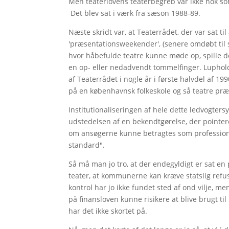
Men teaterlovens teaterbegreb var ikke nok s
Det blev sat i værk fra sæson 1988-89.
Næste skridt var, at Teaterrådet, der var sat til 
'præsentationsweekender', (senere omdøbt til
hvor håbefulde teatre kunne møde op, spille d
en op- eller nedadvendt tommelfinger. Luph
af Teaterrådet i nogle år i første halvdel af 
på en københavnsk folkeskole og så teatre præ
Institutionaliseringen af hele dette ledvogter
udstedelsen af en bekendtgørelse, der pointere
om ansøgerne kunne betragtes som professionelle
standard".
Så må man jo tro, at der endegyldigt er sat en 
teater, at kommunerne kan kræve statslig refu
kontrol har jo ikke fundet sted af ond vilje, m
på finansloven kunne risikere at blive brugt til
har det ikke skortet på.