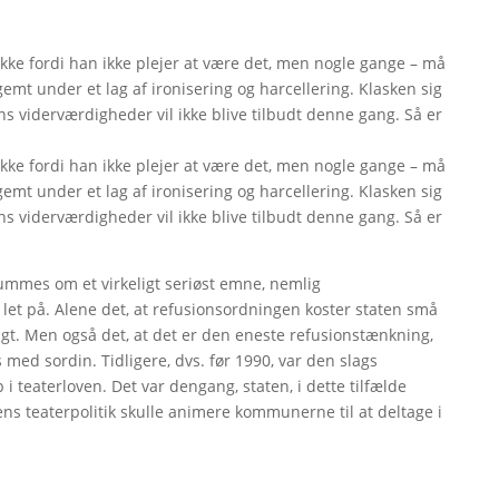
kke fordi han ikke plejer at være det, men nogle gange – må
mt under et lag af ironisering og harcellering. Klasken sig
ens viderværdigheder vil ikke blive tilbudt denne gang. Så er
kke fordi han ikke plejer at være det, men nogle gange – må
mt under et lag af ironisering og harcellering. Klasken sig
ens viderværdigheder vil ikke blive tilbudt denne gang. Så er
lummes om et virkeligt seriøst emne, nemlig
let på. Alene det, at refusionsordningen koster staten små
ligt. Men også det, at det er den eneste refusionstænkning,
es med sordin. Tidligere, dvs. før 1990, var den slags
i teaterloven. Det var dengang, staten, i dette tilfælde
ens teaterpolitik skulle animere kommunerne til at deltage i