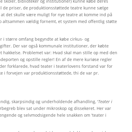
skoler, biblioteker og institutioner) kunne købe deres
e til de priser, de produktionsstøttede teatre kunne sælge
m, at det skulle være muligt for nye teatre at komme ind på
 jo altsammen vældig fornemt, et system med offentlig støtte
r i større omfang begyndte at købe cirkus- og
gifter. Der var også kommunale institutioner, der købte
et hakkelse. Problemet var: Hvad skal man stille op med den
deporten og opstille regler! En af de mere kuriøse regler
 der forklarede, hvad teater i teaterlovens forstand var for
kke i forvejen var produktionsstøttede, thi de var pr.
ndig, skarpsindig og underholdende afhandling, '
Teater i
terbegreb blev sat under mikroskop og dissekeret. Her var
hængende og selvmodsigende hele snakken om 'teater i