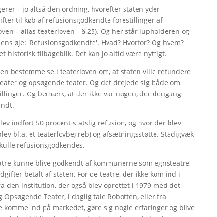
r – jo altså den ordning, hvorefter staten yder
er til køb af refusionsgodkendte forestillinger af
en – alias teaterloven – § 25). Og her står lupholderen og
nens øje: 'Refusionsgodkendte'. Hvad? Hvorfor? Og hvem?
 historisk tilbageblik. Det kan jo altid være nyttigt.
t en bestemmelse i teaterloven om, at staten ville refundere
teater og opsøgende teater. Og det drejede sig både om
stillinger. Og bemærk, at der ikke var nogen, der dengang
endt.
lev indført 50 procent statslig refusion, og hvor der blev
lev bl.a. et teaterlovbegreb) og afsætningsstøtte. Stadigvæk
skulle refusionsgodkendes.
teatre kunne blive godkendt af kommunerne som egnsteatre,
fter betalt af staten. For de teatre, der ikke kom ind i
ra den institution, der også blev oprettet i 1979 med det
Opsøgende Teater, i daglig tale Robotten, eller fra
e komme ind på markedet, gøre sig nogle erfaringer og blive