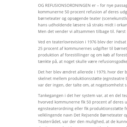
OG REFUSIONSORDNINGEN er – for nye passagere
kommunerne 50 procent refusion af deres udgift
børneteater og opsøgende teater (scenekunstlov
hans udholdende læsere så straks midt i orka
Men det vender vi altsammen tilbage til. Først et
Ved en teaterlovrevision i 1976 blev der indsa
25 procent af kommunernes udgifter til børne
produktion af forestillinger og om køb af fore
tænkte på, at noget skulle være refusionsgodk
Det her blev ændret allerede i 1979, hvor der b
skelnet mellem produktionsstøtte (egnsteatre b
var der ingen, der talte om, at nogetsomhelst 
Tankegangen i det her system var, at en del 
hvorved kommunerne fik 50 procent af deres udgi
egnsteaterordning eller fik produktionsstøtte f
velklingende navn Det Rejsende Børneteater og 
Teaterrådet, var der den mulighed, at de kunn