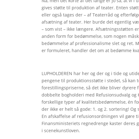
Nå, men det korte af det lange er jo så, at vi i d
gives støtte til produktion af teater. Enten stø
eller også tages der – af Teaterråd og efterfølgen
afsætning af teater. Her burde det egentlig v
– som vist – ikke længere. Afsætningsstøtten e
anden form for bedømmelse, som nogen måske 
bedømmelse af professionalisme slet og ret.
er formuleret, handler det om at bedømme kval
LUPHOLDEREN har her og der og i tide og utide
pengene til produktionsstøtte i stedet, så kan t
forestillingspriserne, så det ikke bliver dyrere
dobbelte bogholderi med Refusionsudvalg og K
forskellige typer af kvalitetsbedømmelse, én fo
der ikke er helt så gode: 1. og 2. sortering! Og 
En afskaffelse af refusionsordningen vil gøre
Finansministeriets regnedrenge kaster deres 
i scenekunstloven.