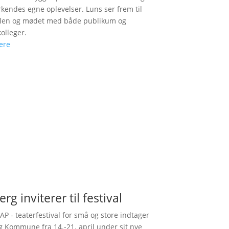
kendes egne oplevelser. Luns ser frem til
alen og mødet med både publikum og
kolleger.
ere
erg inviterer til festival
AP - teaterfestival for små og store indtager
g Kommune fra 14.-21. april under sit nye