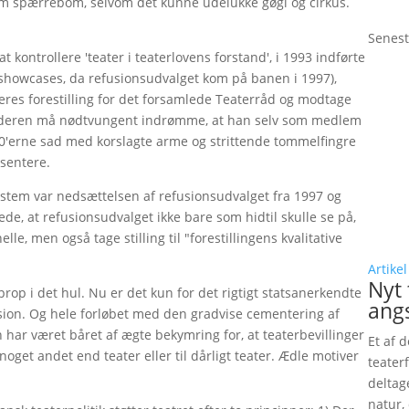
om spærrebom, selvom det kunne udelukke gøgl og cirkus.
Senest
at kontrollere 'teater i teaterlovens forstand', i 1993 indførte
 showcases, da refusionsudvalget kom på banen i 1997),
eres forestilling for det forsamlede Teaterråd og modtage
olderen må nødtvungent indrømme, at han selv som medlem
1990'erne sad med korslagte arme og strittende tommelfingre
sentere.
system var nedsættelsen af refusionsudvalget fra 1997 og
de, at refusionsudvalget ikke bare som hidtil skulle se på,
, men også tage stilling til "forestillingens kvalitative
Artikel
Nyt 
prop i det hul. Nu er det kun for det rigtigt statsanerkendte
ang
sion. Og hele forløbet med den gradvise cementering af
en har været båret af ægte bekymring for, at teaterbevillinger
Et af 
 noget andet end teater eller til dårligt teater. Ædle motiver
teaterf
deltag
natur,