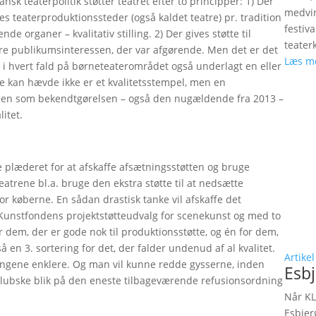
ansk teaterpolitik støtter teatret efter to principper: 1) Der
medvir
ttes teaterproduktionssteder (også kaldet teatre) pr. tradition
festiv
de organer – kvalitativ stilling. 2) Der gives støtte til
teater
ære publikumsinteressen, der var afgørende. Men det er det
Læs m
r i hvert fald på børneteaterområdet også underlagt en eller
kan hævde ikke er et kvalitetsstempel, men en
 Men som bekendtgørelsen – også den nugældende fra 2013 –
itet.
 plæderet for at afskaffe afsætningsstøtten og bruge
eatrene bl.a. bruge den ekstra støtte til at nedsætte
 for køberne. En sådan drastisk tanke vil afskaffe det
unstfondens projektstøtteudvalg for scenekunst og med to
r dem, der er gode nok til produktionsstøtte, og én for dem,
så en 3. sortering for det, der falder undenud af al kvalitet.
Artikel
 tingene enklere. Og man vil kunne redde gysserne, inden
Esbj
glubske blik på den eneste tilbageværende refusionsordning
Når KL
Esbjer