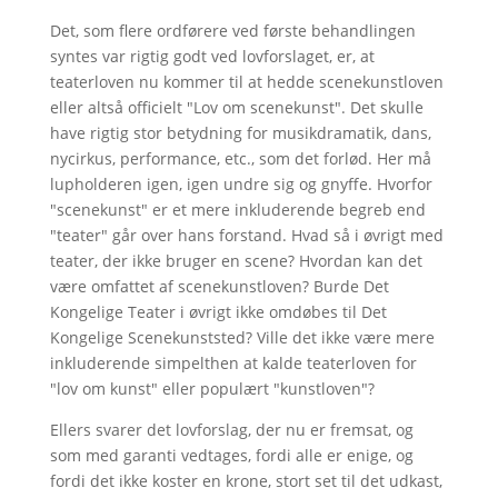
Det, som flere ordførere ved første behandlingen
syntes var rigtig godt ved lovforslaget, er, at
teaterloven nu kommer til at hedde scenekunstloven
eller altså officielt "Lov om scenekunst". Det skulle
have rigtig stor betydning for musikdramatik, dans,
nycirkus, performance, etc., som det forlød. Her må
lupholderen igen, igen undre sig og gnyffe. Hvorfor
"scenekunst" er et mere inkluderende begreb end
"teater" går over hans forstand. Hvad så i øvrigt med
teater, der ikke bruger en scene? Hvordan kan det
være omfattet af scenekunstloven? Burde Det
Kongelige Teater i øvrigt ikke omdøbes til Det
Kongelige Scenekunststed? Ville det ikke være mere
inkluderende simpelthen at kalde teaterloven for
"lov om kunst" eller populært "kunstloven"?
Ellers svarer det lovforslag, der nu er fremsat, og
som med garanti vedtages, fordi alle er enige, og
fordi det ikke koster en krone, stort set til det udkast,