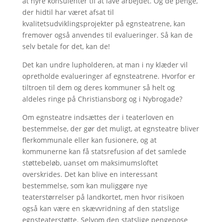
at hyre konsulenter til at lave arbejdet. Og de penge,
der hidtil har været afsat til
kvalitetsudviklingsprojekter på egnsteatrene, kan
fremover også anvendes til evalueringer. Så kan de
selv betale for det, kan de!
Det kan undre lupholderen, at man i ny klæder vil
opretholde evalueringer af egnsteatrene. Hvorfor er
tiltroen til dem og deres kommuner så helt og
aldeles ringe på Christiansborg og i Nybrogade?
Om egnsteatre indsættes der i teaterloven en
bestemmelse, der gør det muligt, at egnsteatre bliver
flerkommunale eller kan fusionere, og at
kommunerne kan få statsrefusion af det samlede
støttebeløb, uanset om maksimumsloftet
overskrides. Det kan blive en interessant
bestemmelse, som kan muliggøre nye
teaterstørrelser på landkortet, men hvor risikoen
også kan være en skævvridning af den statslige
egnsteaterstøtte. Selvom den statslige pengepose