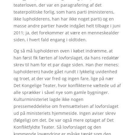
teaterloven, der var en paragrafering af det
teaterpolitiske forlig, som hans parti (ministerens,
ikke lupholderens, han har ikke noget parti) og en
masse andre partier havde indgået helt tilbage i juni
2011; ja, det forekommer at være en menneskealder
siden, i hvert fald engang i oldtiden.
Og så må lupholderen oven i købet indrømme, at
han først fik færten af lovforslaget, da hans redaktør
skrev til ham for et par dage siden. Han (her menes:
lupholderen) havde gået rundt i lykkelig uvidenhed
og troet, at der var fred og ingen fare, lige på nær
Det Kongelige Teater, hvor konflikterne væltede ud af
alle sprækker i såvel nye som gamle bygninger.
Kulturministeriet lagde ikke nogen
pressemeddelelse om fremsættelsen af lovforslaget
ud på ministeriets hjemmeside. Ingen aviser skrev
(følgelig) om det. De var også mere optaget af Det
Konfliktfyldte Teater. Så lovforslaget og den
kommende lovændring er måske tænkt som den