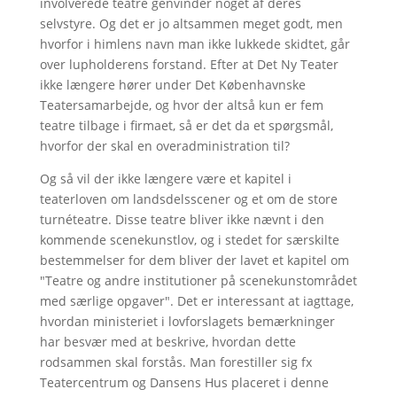
involverede teatre genvinder noget af deres
selvstyre. Og det er jo altsammen meget godt, men
hvorfor i himlens navn man ikke lukkede skidtet, går
over lupholderens forstand. Efter at Det Ny Teater
ikke længere hører under Det Københavnske
Teatersamarbejde, og hvor der altså kun er fem
teatre tilbage i firmaet, så er det da et spørgsmål,
hvorfor der skal en overadministration til?
Og så vil der ikke længere være et kapitel i
teaterloven om landsdelsscener og et om de store
turnéteatre. Disse teatre bliver ikke nævnt i den
kommende scenekunstlov, og i stedet for særskilte
bestemmelser for dem bliver der lavet et kapitel om
"Teatre og andre institutioner på scenekunstområdet
med særlige opgaver". Det er interessant at iagttage,
hvordan ministeriet i lovforslagets bemærkninger
har besvær med at beskrive, hvordan dette
rodsammen skal forstås. Man forestiller sig fx
Teatercentrum og Dansens Hus placeret i denne