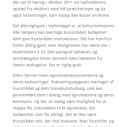
der var til høring i oktober 2011 (se lupholderens
opstød fra oktober) med lidt præciseringer og da
også forbedringer, som stadig ikke koster en krone.
Det allervigtigste i lovforslaget er, at kulturministeren
ikke længere kan overtage Kunstrådets beføjelser
eller give Kunstrådet instruktioner. Det har han/hun
heller aldrig gjort, men muligheden har været der i
teaterlovens § 23. Den paragraf ophæves, og
armslængden bliver dermed uden kattelem fra
lovens vedtagelse. Det er rigtig godt.
Ellers fjerner loven egnsteaterkonsulenterne og
deres evalueringer. Evalueringsopgaven overtages af
Kunstrådet og dets Scenekunstudvalg, som kan
gennemføre dem i dialog med egnsteatrene og deres
kommune. Og der vil stadig være mulighed for at
stoppe for statsstøtten til et egnsteater, der
bedømmes som for dårligt. Det vil ikke være
Kunstrådet selv, der skal evaluere. Man forestiller sig