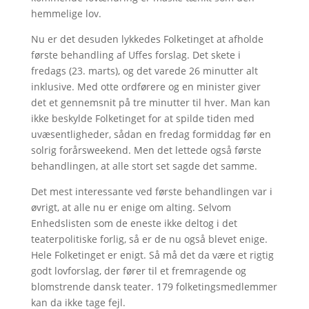
hemmelige lov.
Nu er det desuden lykkedes Folketinget at afholde
første behandling af Uffes forslag. Det skete i
fredags (23. marts), og det varede 26 minutter alt
inklusive. Med otte ordførere og en minister giver
det et gennemsnit på tre minutter til hver. Man kan
ikke beskylde Folketinget for at spilde tiden med
uvæsentligheder, sådan en fredag formiddag før en
solrig forårsweekend. Men det lettede også første
behandlingen, at alle stort set sagde det samme.
Det mest interessante ved første behandlingen var i
øvrigt, at alle nu er enige om alting. Selvom
Enhedslisten som de eneste ikke deltog i det
teaterpolitiske forlig, så er de nu også blevet enige.
Hele Folketinget er enigt. Så må det da være et rigtig
godt lovforslag, der fører til et fremragende og
blomstrende dansk teater. 179 folketingsmedlemmer
kan da ikke tage fejl.