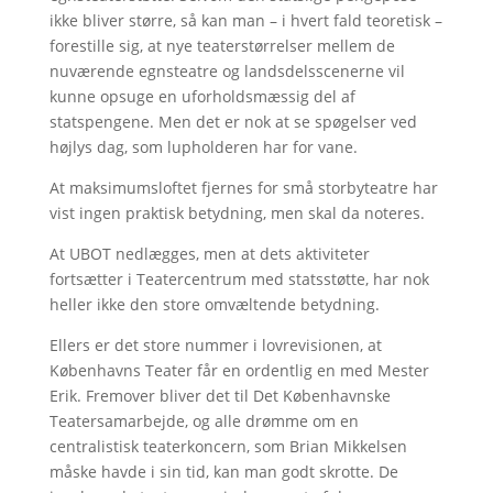
ikke bliver større, så kan man – i hvert fald teoretisk –
forestille sig, at nye teaterstørrelser mellem de
nuværende egnsteatre og landsdelsscenerne vil
kunne opsuge en uforholdsmæssig del af
statspengene. Men det er nok at se spøgelser ved
højlys dag, som lupholderen har for vane.
At maksimumsloftet fjernes for små storbyteatre har
vist ingen praktisk betydning, men skal da noteres.
At UBOT nedlægges, men at dets aktiviteter
fortsætter i Teatercentrum med statsstøtte, har nok
heller ikke den store omvæltende betydning.
Ellers er det store nummer i lovrevisionen, at
Københavns Teater får en ordentlig en med Mester
Erik. Fremover bliver det til Det Københavnske
Teatersamarbejde, og alle drømme om en
centralistisk teaterkoncern, som Brian Mikkelsen
måske havde i sin tid, kan man godt skrotte. De