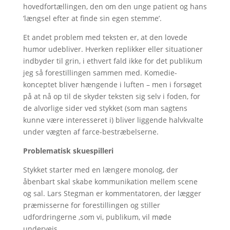
hovedfortællingen, den om den unge patient og hans
’længsel efter at finde sin egen stemme’.
Et andet problem med teksten er, at den lovede
humor udebliver. Hverken replikker eller situationer
indbyder til grin, i ethvert fald ikke for det publikum
jeg så forestillingen sammen med. Komedie-
konceptet bliver hængende i luften – men i forsøget
på at nå op til de skyder teksten sig selv i foden, for
de alvorlige sider ved stykket (som man sagtens
kunne være interesseret i) bliver liggende halvkvalte
under vægten af farce-bestræbelserne.
Problematisk skuespilleri
Stykket starter med en længere monolog, der
åbenbart skal skabe kommunikation mellem scene
og sal. Lars Stegman er kommentatoren, der lægger
præmisserne for forestillingen og stiller
udfordringerne ,som vi, publikum, vil møde
undervejs.