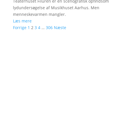
Teaterhuset Filuren er en scenografisk opfindsom
lydundersøgelse af Musikhuset Aarhus. Men
menneskevarmen mangler.
Læs mere
Forrige
1
2
3
4
…
306
Næste