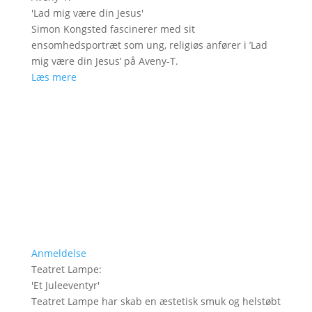
'
Lad mig være din Jesus
'
Simon Kongsted fascinerer med sit
ensomhedsportræt som ung, religiøs anfører i ’Lad
mig være din Jesus’ på Aveny-T.
Læs mere
Anmeldelse
Teatret Lampe
:
'
Et Juleeventyr
'
Teatret Lampe har skab en æstetisk smuk og helstøbt