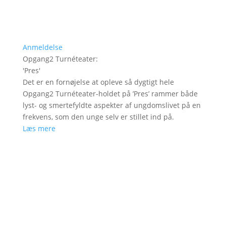
Anmeldelse
Opgang2 Turnéteater
:
'
Pres
'
Det er en fornøjelse at opleve så dygtigt hele
Opgang2 Turnéteater-holdet på ’Pres’ rammer både
lyst- og smertefyldte aspekter af ungdomslivet på en
frekvens, som den unge selv er stillet ind på.
Læs mere