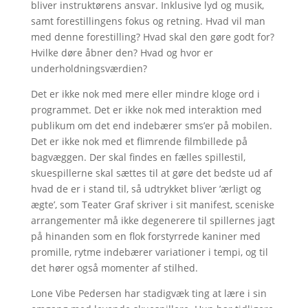
bliver instruktørens ansvar. Inklusive lyd og musik,
samt forestillingens fokus og retning. Hvad vil man
med denne forestilling? Hvad skal den gøre godt for?
Hvilke døre åbner den? Hvad og hvor er
underholdningsværdien?
Det er ikke nok med mere eller mindre kloge ord i
programmet. Det er ikke nok med interaktion med
publikum om det end indebærer sms’er på mobilen.
Det er ikke nok med et flimrende filmbillede på
bagvæggen. Der skal findes en fælles spillestil,
skuespillerne skal sættes til at gøre det bedste ud af
hvad de er i stand til, så udtrykket bliver ’ærligt og
ægte’, som Teater Graf skriver i sit manifest, sceniske
arrangementer må ikke degenerere til spillernes jagt
på hinanden som en flok forstyrrede kaniner med
promille, rytme indebærer variationer i tempi, og til
det hører også momenter af stilhed.
Lone Vibe Pedersen har stadigvæk ting at lære i sin