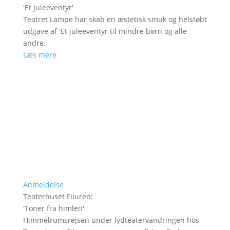
'
Et Juleeventyr
'
Teatret Lampe har skab en æstetisk smuk og helstøbt
udgave af 'Et juleeventyr til mindre børn og alle
andre.
Læs mere
Anmeldelse
Teaterhuset Filuren
:
'
Toner fra himlen
'
Himmelrumsrejsen under lydteatervandringen hos