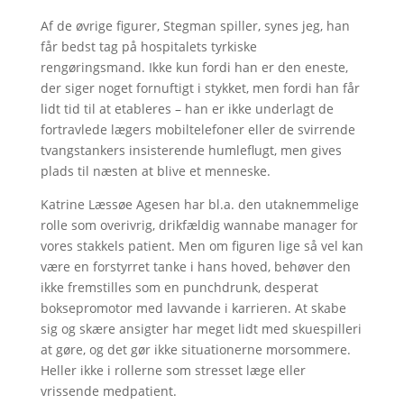
Af de øvrige figurer, Stegman spiller, synes jeg, han
får bedst tag på hospitalets tyrkiske
rengøringsmand. Ikke kun fordi han er den eneste,
der siger noget fornuftigt i stykket, men fordi han får
lidt tid til at etableres – han er ikke underlagt de
fortravlede lægers mobiltelefoner eller de svirrende
tvangstankers insisterende humleflugt, men gives
plads til næsten at blive et menneske.
Katrine Læssøe Agesen har bl.a. den utaknemmelige
rolle som overivrig, drikfældig wannabe manager for
vores stakkels patient. Men om figuren lige så vel kan
være en forstyrret tanke i hans hoved, behøver den
ikke fremstilles som en punchdrunk, desperat
boksepromotor med lavvande i karrieren. At skabe
sig og skære ansigter har meget lidt med skuespilleri
at gøre, og det gør ikke situationerne morsommere.
Heller ikke i rollerne som stresset læge eller
vrissende medpatient.