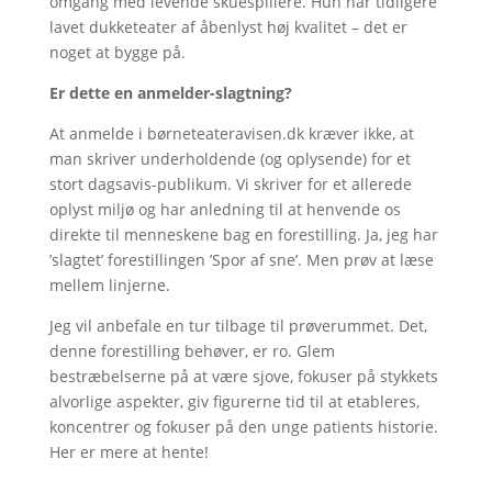
omgang med levende skuespillere. Hun har tidligere
lavet dukketeater af åbenlyst høj kvalitet – det er
noget at bygge på.
Er dette en anmelder-slagtning?
At anmelde i børneteateravisen.dk kræver ikke, at
man skriver underholdende (og oplysende) for et
stort dagsavis-publikum. Vi skriver for et allerede
oplyst miljø og har anledning til at henvende os
direkte til menneskene bag en forestilling. Ja, jeg har
’slagtet’ forestillingen ’Spor af sne’. Men prøv at læse
mellem linjerne.
Jeg vil anbefale en tur tilbage til prøverummet. Det,
denne forestilling behøver, er ro. Glem
bestræbelserne på at være sjove, fokuser på stykkets
alvorlige aspekter, giv figurerne tid til at etableres,
koncentrer og fokuser på den unge patients historie.
Her er mere at hente!