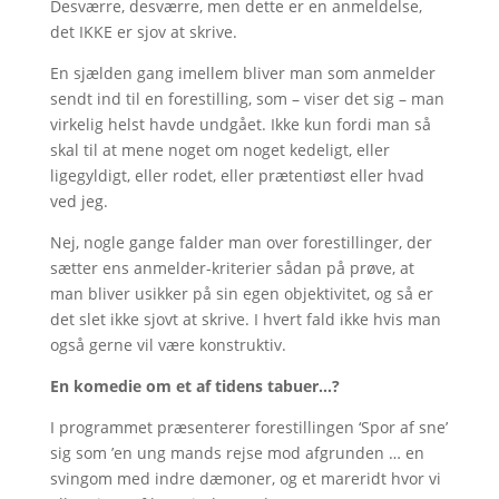
Desværre, desværre, men dette er en anmeldelse,
det IKKE er sjov at skrive.
En sjælden gang imellem bliver man som anmelder
sendt ind til en forestilling, som – viser det sig – man
virkelig helst havde undgået. Ikke kun fordi man så
skal til at mene noget om noget kedeligt, eller
ligegyldigt, eller rodet, eller prætentiøst eller hvad
ved jeg.
Nej, nogle gange falder man over forestillinger, der
sætter ens anmelder-kriterier sådan på prøve, at
man bliver usikker på sin egen objektivitet, og så er
det slet ikke sjovt at skrive. I hvert fald ikke hvis man
også gerne vil være konstruktiv.
En komedie om et af tidens tabuer…?
I programmet præsenterer forestillingen ‘Spor af sne’
sig som ’en ung mands rejse mod afgrunden … en
svingom med indre dæmoner, og et mareridt hvor vi