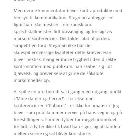
Men denne kommentator bliver kontraproduktiv med
hensyn til kommunikation. Stegman anlægger en
figur han ikke mestrer – en ironisk-ond
sprechstallmeister, lidt bøsseagtig, og forsøgsvis
morsom konferencier. Det falder plat til jorden,
simpelthen fordi Stegman ikke har de
skuespillermæssige kvaliteter dette kræver. Han
bliver hektisk, mangler indre tryghed i den direkte
konfrontation med publikum, han skaber sig lidt
djævelsk, og prøver selv at grine de såkaldte
morsomheder op.
At spille en uforberedt sal i gang med udgangspunkt
i ’Mine damer og herrer!’ – for eksempel
konferencieren i ’Cabaret’ – er ikke for amatører! Jeg
bliver som publikummer nervøs på hans vegne og på
forestillingens. Formen fylder for meget, indholdet
for lidt, vi lytter ikke til, hvad han siger, og afstanden
mellem scene og sal bliver kun større.