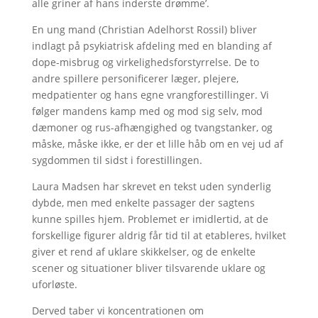
alle griner af hans inderste drømme’.
En ung mand (Christian Adelhorst Rossil) bliver
indlagt på psykiatrisk afdeling med en blanding af
dope-misbrug og virkelighedsforstyrrelse. De to
andre spillere personificerer læger, plejere,
medpatienter og hans egne vrangforestillinger. Vi
følger mandens kamp med og mod sig selv, mod
dæmoner og rus-afhængighed og tvangstanker, og
måske, måske ikke, er der et lille håb om en vej ud af
sygdommen til sidst i forestillingen.
Laura Madsen har skrevet en tekst uden synderlig
dybde, men med enkelte passager der sagtens
kunne spilles hjem. Problemet er imidlertid, at de
forskellige figurer aldrig får tid til at etableres, hvilket
giver et rend af uklare skikkelser, og de enkelte
scener og situationer bliver tilsvarende uklare og
uforløste.
Derved taber vi koncentrationen om