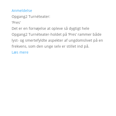
Anmeldelse
Opgang2 Turnéteater
:
'
Pres
'
Det er en fornøjelse at opleve så dygtigt hele
Opgang2 Turnéteater-holdet på ’Pres’ rammer både
lyst- og smertefyldte aspekter af ungdomslivet på en
frekvens, som den unge selv er stillet ind på.
Læs mere