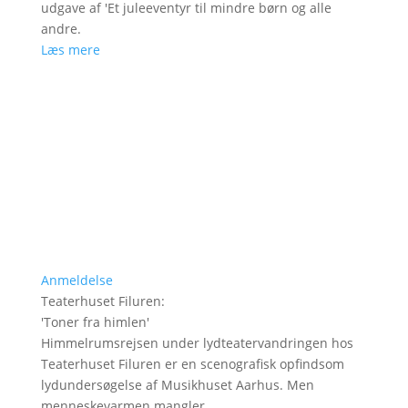
udgave af 'Et juleeventyr til mindre børn og alle
andre.
Læs mere
Anmeldelse
Teaterhuset Filuren
:
'
Toner fra himlen
'
Himmelrumsrejsen under lydteatervandringen hos
Teaterhuset Filuren er en scenografisk opfindsom
lydundersøgelse af Musikhuset Aarhus. Men
menneskevarmen mangler.