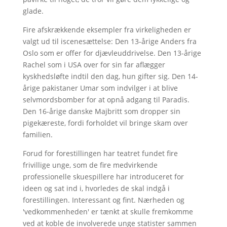
glade.
Fire afskrækkende eksempler fra virkeligheden er
valgt ud til iscenesættelse: Den 13-årige Anders fra
Oslo som er offer for djævleuddrivelse. Den 13-årige
Rachel som i USA over for sin far aflægger
kyskhedsløfte indtil den dag, hun gifter sig. Den 14-
årige pakistaner Umar som indvilger i at blive
selvmordsbomber for at opnå adgang til Paradis.
Den 16-årige danske Majbritt som dropper sin
pigekæreste, fordi forholdet vil bringe skam over
familien.
Forud for forestillingen har teatret fundet fire
frivillige unge, som de fire medvirkende
professionelle skuespillere har introduceret for
ideen og sat ind i, hvorledes de skal indgå i
forestillingen. Interessant og fint. Nærheden og
'vedkommenheden' er tænkt at skulle fremkomme
ved at koble de involverede unge statister sammen