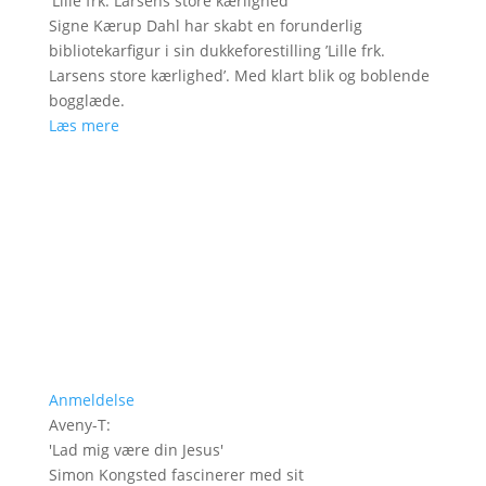
'
Lille frk. Larsens store kærlighed
'
Signe Kærup Dahl har skabt en forunderlig
bibliotekarfigur i sin dukkeforestilling ’Lille frk.
Larsens store kærlighed’. Med klart blik og boblende
bogglæde.
Læs mere
Anmeldelse
Aveny-T
:
'
Lad mig være din Jesus
'
Simon Kongsted fascinerer med sit