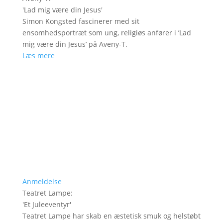
'
Lad mig være din Jesus
'
Simon Kongsted fascinerer med sit
ensomhedsportræt som ung, religiøs anfører i ’Lad
mig være din Jesus’ på Aveny-T.
Læs mere
Anmeldelse
Teatret Lampe
:
'
Et Juleeventyr
'
Teatret Lampe har skab en æstetisk smuk og helstøbt