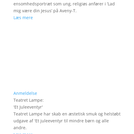
ensomhedsportræt som ung, religiøs anfører i ’Lad
mig være din Jesus’ på Aveny-T.
Læs mere
Anmeldelse
Teatret Lampe
:
'
Et Juleeventyr
'
Teatret Lampe har skab en æstetisk smuk og helstøbt
udgave af 'Et juleeventyr til mindre børn og alle
andre.