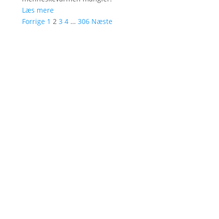
Læs mere
Forrige
1
2
3
4
…
306
Næste