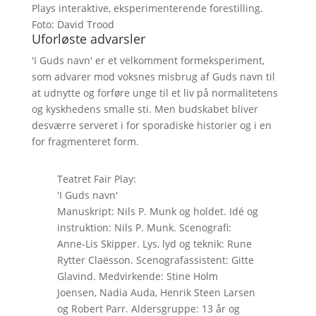
Plays interaktive, eksperimenterende forestilling.
Foto: David Trood
Uforløste advarsler
'I Guds navn' er et velkomment formeksperiment,
som advarer mod voksnes misbrug af Guds navn til
at udnytte og forføre unge til et liv på normalitetens
og kyskhedens smalle sti. Men budskabet bliver
desværre serveret i for sporadiske historier og i en
for fragmenteret form.
Teatret Fair Play:
'I Guds navn'
Manuskript: Nils P. Munk og holdet. Idé og
instruktion: Nils P. Munk. Scenografi:
Anne-Lis Skipper. Lys, lyd og teknik: Rune
Rytter Claësson. Scenografassistent: Gitte
Glavind. Medvirkende: Stine Holm
Joensen, Nadia Auda, Henrik Steen Larsen
og Robert Parr. Aldersgruppe: 13 år og