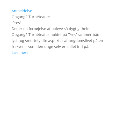
Anmeldelse
Opgang2 Turnéteater
:
'
Pres
'
Det er en fornøjelse at opleve så dygtigt hele
Opgang2 Turnéteater-holdet på ’Pres’ rammer både
lyst- og smertefyldte aspekter af ungdomslivet på en
frekvens, som den unge selv er stillet ind på.
Læs mere