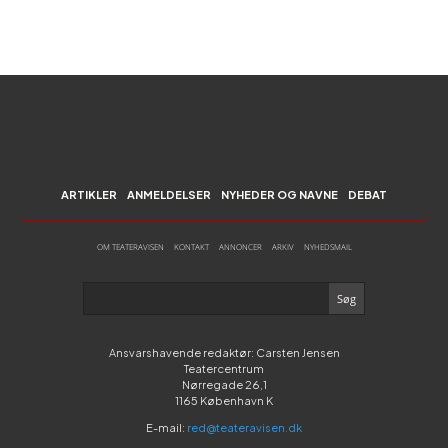
ARTIKLER
ANMELDELSER
NYHEDER OG NAVNE
DEBAT
OM TEATERAVISEN
KONTAKT
ANNONCER
ARKIV
NYHEDSMAIL
Ansvarshavende redaktør: Carsten Jensen
Teatercentrum
Nørregade 26,1
1165 København K
E-mail:
red@teateravisen.dk