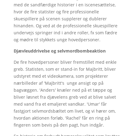
med de sandfærdige historier i en iscenesættelse,
hvor de fire statister og fire professionelle
skuespillere på scenen supplerer og dublerer
hinanden. Og ved at de professionelle skuespillere
undervejs springer ind i andre roller, fx som fædre
og mødre til stykkets unge hovedpersoner.
Djævleuddrivelse og selvmordbombeaktion
De fire hovedpersoner bliver fremstillet med enkle
greb. Statisten, som er stand-in for Majbritt, bliver
udstyret med et videokamera, som projekterer
nærbilleder af 'Majbritt's unge ansigt op på
bagvæggen. 'Anders' knæler ned på et tæppe og
bliver løsnet fra djævelens greb ved at blive salvet
med vand fra et emaljeret vandkar. 'Umar' får
fastgjort selvmordsbæltet om livet, og vi hører om,
hvordan aktionen forløb. 'Rachel' får en ring på
fingeren som bevis på den pagt, hun indgår.