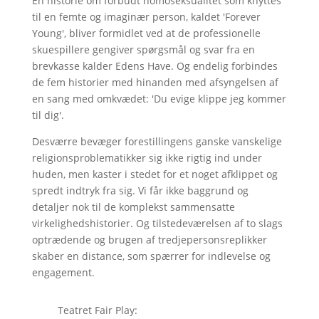
En historie om forbudt homoseksualitet som knyttes
til en femte og imaginær person, kaldet 'Forever
Young', bliver formidlet ved at de professionelle
skuespillere gengiver spørgsmål og svar fra en
brevkasse kalder Edens Have. Og endelig forbindes
de fem historier med hinanden med afsyngelsen af
en sang med omkvædet: 'Du evige klippe jeg kommer
til dig'.
Desværre bevæger forestillingens ganske vanskelige
religionsproblematikker sig ikke rigtig ind under
huden, men kaster i stedet for et noget afklippet og
spredt indtryk fra sig. Vi får ikke baggrund og
detaljer nok til de komplekst sammensatte
virkelighedshistorier. Og tilstedeværelsen af to slags
optrædende og brugen af tredjepersonsreplikker
skaber en distance, som spærrer for indlevelse og
engagement.
Teatret Fair Play: