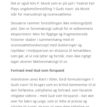
Det er også Nils P. Munk som er på spil i Teatret Fair
Plays ungdomsforestilling 'I Guds navn', da Munk
står for manuskript og iscenesættelse.
Desværre rammer forestillingen ikke virkningsfyldt
plet. Den er formmæssigt udtryk for et velkomment
eksperiment. Men for flygtige og fragmenterede
historier skaber i sammenhæng med et
iscenesættelseskoncept med dubleringer og
replikker i tredjeperson en distance til tematikken,
som gør, at vi nok lytter og forstår, men ikke rigtigt
tager alvoren følelsesmæssigt til os.
Fortræd med Gud som forspand
Intentionen anes klart i titlen, fordi formuleringen 'I
Guds navn' tit bruges som en kritisk kommentar til al
den forførelse, udnyttelse og fortræd, som fanatisk
religiøse voksne – med Gud som forspand – kan øve
over for børn og unge, som er lette at presse og
påvirke til noget, de tror vil gøre dem lykkelige og