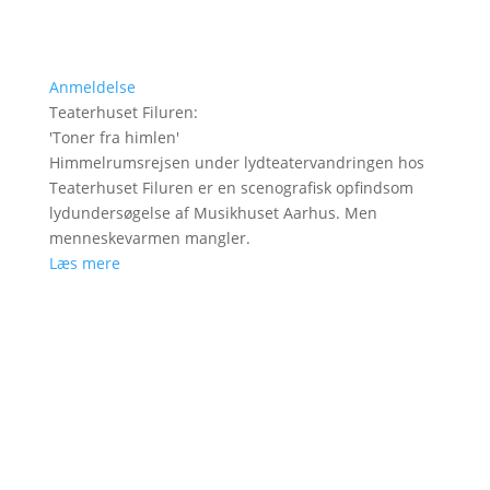
Anmeldelse
Teaterhuset Filuren
:
'
Toner fra himlen
'
Himmelrumsrejsen under lydteatervandringen hos
Teaterhuset Filuren er en scenografisk opfindsom
lydundersøgelse af Musikhuset Aarhus. Men
menneskevarmen mangler.
Læs mere