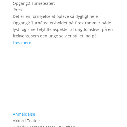
Opgang2 Turnéteater
:
'
Pres
'
Det er en fornøjelse at opleve så dygtigt hele
Opgang2 Turnéteater-holdet på ’Pres’ rammer både
lyst- og smertefyldte aspekter af ungdomslivet på en
frekvens, som den unge selv er stillet ind på.
Læs mere
Anmeldelse
Akkord Teater
: