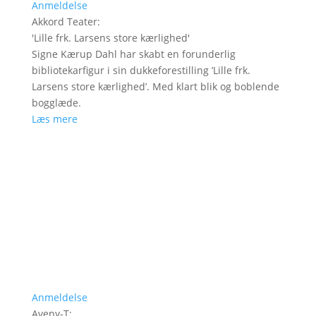
Anmeldelse
Akkord Teater
:
'
Lille frk. Larsens store kærlighed
'
Signe Kærup Dahl har skabt en forunderlig
bibliotekarfigur i sin dukkeforestilling ’Lille frk.
Larsens store kærlighed’. Med klart blik og boblende
bogglæde.
Læs mere
Anmeldelse
Aveny-T
: