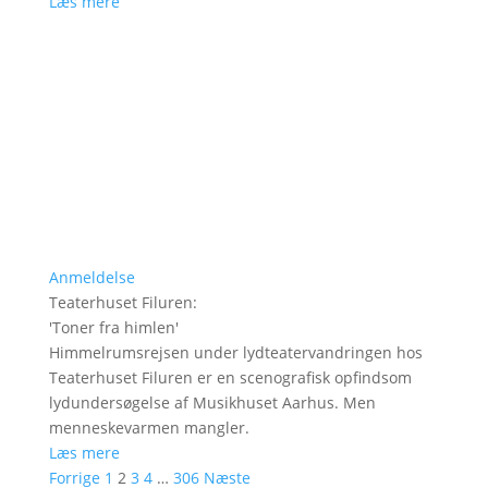
Læs mere
Anmeldelse
Teaterhuset Filuren
:
'
Toner fra himlen
'
Himmelrumsrejsen under lydteatervandringen hos
Teaterhuset Filuren er en scenografisk opfindsom
lydundersøgelse af Musikhuset Aarhus. Men
menneskevarmen mangler.
Læs mere
Forrige
1
2
3
4
…
306
Næste