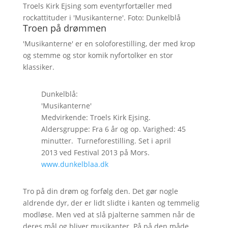
Troels Kirk Ejsing som eventyrfortæller med
rockattituder i 'Musikanterne'. Foto: Dunkelblå
Troen på drømmen
'Musikanterne' er en soloforestilling, der med krop
og stemme og stor komik nyfortolker en stor
klassiker.
Dunkelblå:
'Musikanterne'
Medvirkende: Troels Kirk Ejsing.
Aldersgruppe: Fra 6 år og op. Varighed: 45
minutter. Turneforestilling. Set i april
2013 ved Festival 2013 på Mors.
www.dunkelblaa.dk
Tro på din drøm og forfølg den. Det gør nogle
aldrende dyr, der er lidt slidte i kanten og temmelig
modløse. Men ved at slå pjalterne sammen når de
deres mål og bliver musikanter. På på den måde