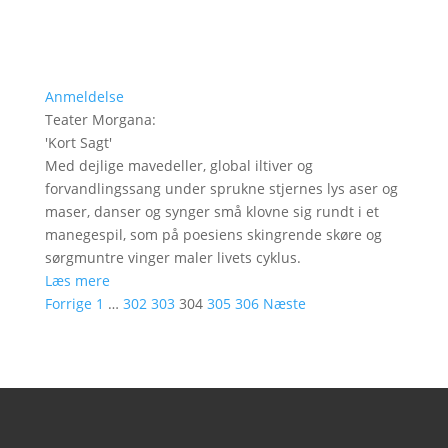
Anmeldelse
Teater Morgana
:
'
Kort Sagt
'
Med dejlige mavedeller, global iltiver og
forvandlingssang under sprukne stjernes lys aser og
maser, danser og synger små klovne sig rundt i et
manegespil, som på poesiens skingrende skøre og
sørgmuntre vinger maler livets cyklus.
Læs mere
Forrige
1
…
302
303
304
305
306
Næste