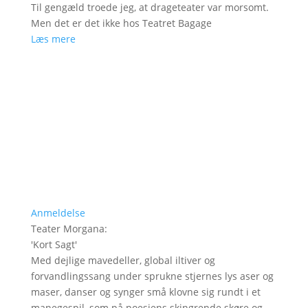
Til gengæld troede jeg, at drageteater var morsomt.
Men det er det ikke hos Teatret Bagage
Læs mere
Anmeldelse
Teater Morgana
:
'
Kort Sagt
'
Med dejlige mavedeller, global iltiver og
forvandlingssang under sprukne stjernes lys aser og
maser, danser og synger små klovne sig rundt i et
manegespil, som på poesiens skingrende skøre og