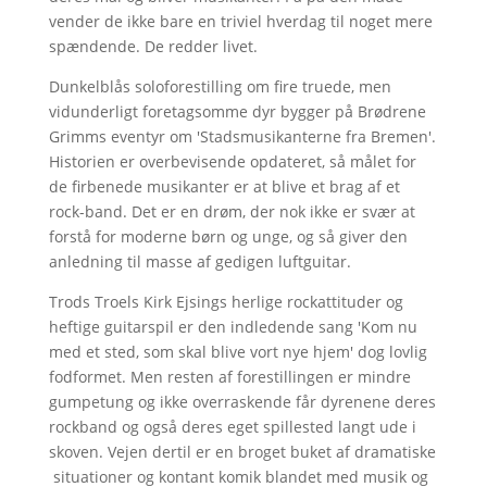
vender de ikke bare en triviel hverdag til noget mere
spændende. De redder livet.
Dunkelblås soloforestilling om fire truede, men
vidunderligt foretagsomme dyr bygger på Brødrene
Grimms eventyr om 'Stadsmusikanterne fra Bremen'.
Historien er overbevisende opdateret, så målet for
de firbenede musikanter er at blive et brag af et
rock-band. Det er en drøm, der nok ikke er svær at
forstå for moderne børn og unge, og så giver den
anledning til masse af gedigen luftguitar.
Trods Troels Kirk Ejsings herlige rockattituder og
heftige guitarspil er den indledende sang 'Kom nu
med et sted, som skal blive vort nye hjem' dog lovlig
fodformet. Men resten af forestillingen er mindre
gumpetung og ikke overraskende får dyrenene deres
rockband og også deres eget spillested langt ude i
skoven. Vejen dertil er en broget buket af dramatiske
situationer og kontant komik blandet med musik og