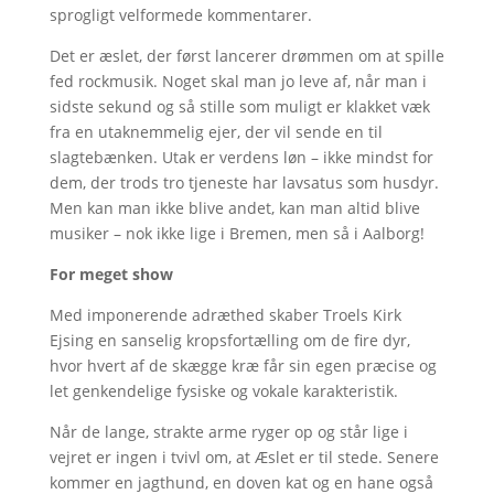
sprogligt velformede kommentarer.
Det er æslet, der først lancerer drømmen om at spille
fed rockmusik. Noget skal man jo leve af, når man i
sidste sekund og så stille som muligt er klakket væk
fra en utaknemmelig ejer, der vil sende en til
slagtebænken. Utak er verdens løn – ikke mindst for
dem, der trods tro tjeneste har lavsatus som husdyr.
Men kan man ikke blive andet, kan man altid blive
musiker – nok ikke lige i Bremen, men så i Aalborg!
For meget show
Med imponerende adræthed skaber Troels Kirk
Ejsing en sanselig kropsfortælling om de fire dyr,
hvor hvert af de skægge kræ får sin egen præcise og
let genkendelige fysiske og vokale karakteristik.
Når de lange, strakte arme ryger op og står lige i
vejret er ingen i tvivl om, at Æslet er til stede. Senere
kommer en jagthund, en doven kat og en hane også