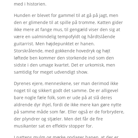
med i historien.
Hunden er blevet for gammel til at gå på jagt, men
den er glimende til at spille på tromme. Katten gider
ikke mere at fange mus, til gengæld viser den sig at
være en ualmindelig tempofyldt og hårdtslående
guitarrist. Men højdepunktet er hanen.
Storskrålende, med gokkende hovedryk og højt
løftede ben kommer den storkende ind som den
sidste i den umage kvartet. Det er urkomisk, men
samtidig for meget udvendigt show.
Dyrenes ejere, menneskene, ser man derimod ikke
noget til og sikkert godt det samme. De er alligevel
bare nogle fæle folk, som er ude på at slå deres
aldrende dyr ihjel, fordi de ikke mere kan gøre nytte
på samme måde som før. Eller også er de forbrydere,
der plyndrer og stjæler. Men det får de fire
musikanter sat en effektiv stopper for.
I nattens mulm og mørke opdager hanen, at der er