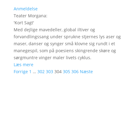
Anmeldelse
Teater Morgana
:
'
Kort Sagt
'
Med dejlige mavedeller, global iltiver og
forvandlingssang under sprukne stjernes lys aser og
maser, danser og synger små klovne sig rundt i et
manegespil, som på poesiens skingrende skøre og
sørgmuntre vinger maler livets cyklus.
Læs mere
Forrige
1
…
302
303
304
305
306
Næste