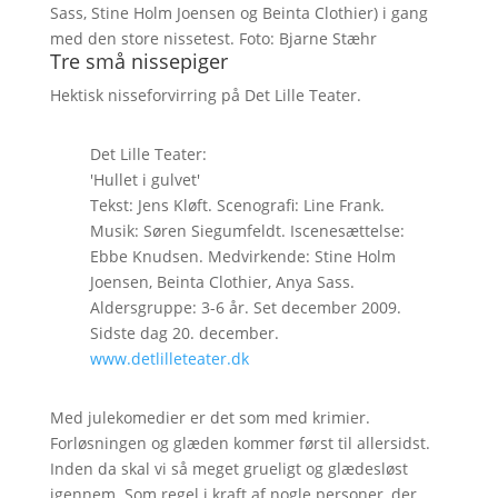
Sass, Stine Holm Joensen og Beinta Clothier) i gang
med den store nissetest. Foto: Bjarne Stæhr
Tre små nissepiger
Hektisk nisseforvirring på Det Lille Teater.
Det Lille Teater:
'Hullet i gulvet'
Tekst: Jens Kløft. Scenografi: Line Frank.
Musik: Søren Siegumfeldt. Iscenesættelse:
Ebbe Knudsen. Medvirkende: Stine Holm
Joensen, Beinta Clothier, Anya Sass.
Aldersgruppe: 3-6 år. Set december 2009.
Sidste dag 20. december.
www.detlilleteater.dk
Med julekomedier er det som med krimier.
Forløsningen og glæden kommer først til allersidst.
Inden da skal vi så meget grueligt og glædesløst
igennem. Som regel i kraft af nogle personer, der