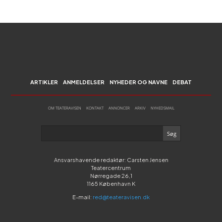
ARTIKLER
ANMELDELSER
NYHEDER OG NAVNE
DEBAT
OM TEATERAVISEN
KONTAKT
ANNONCER
ARKIV
NYHEDSMAIL
Ansvarshavende redaktør: Carsten Jensen
Teatercentrum
Nørregade 26,1
1165 København K
E-mail:
red@teateravisen.dk