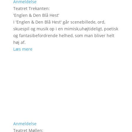
Anmeldelse
Teatret Trekanten
:
'
Englen & Den Blå Hest
'
I 'Englen & Den Blå Hest' går scenebillede, ord,
skuespil og musik op i en mimisk,uhøjtideligt, poetisk
og fantasibefordrende helhed, som man bliver helt
høj af.
Læs mere
Anmeldelse
Teatret Møllen
: