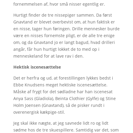
fornemmelsen af, hvor små nisser egentlig er.
Hurtigt finder de tre nissepiger sammen. Da først
Gnavtand er blevet overbevist om, at hun faktisk er
en nisse, tager hun føringen. Drille mennesker burde
være en nisses fornemste pligt, er de alle tre enige
om, og da Gnavtand jo er langt bagud, hvad drilleri
angår, får hun hurtigt lokket de to med op i
menneskeland for at lave rav i den.
Hektisk iscenesættelse
Det er herfra og ud, at forestillingen lykkes bedst i
Ebbe Knudsens meget hektiske iscenesættelse.
Måske af frygt for det sødladne har han iscenesat
Anya Sass (Gladiola), Beinta Clothier (Gylfe) og Stine
Holm Joensen (Gnavtand), så de pisker rundt i
overenergisk kækpige-stil.
Jeg skal ikke nægte, at jeg savnede lidt ro og lidt
sødme hos de tre skuespillere. Samtidig var det, som