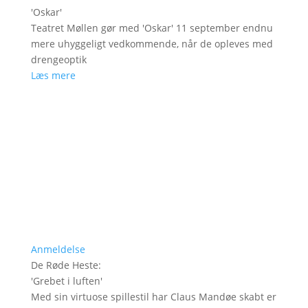
'
Oskar
'
Teatret Møllen gør med 'Oskar' 11 september endnu
mere uhyggeligt vedkommende, når de opleves med
drengeoptik
Læs mere
Anmeldelse
De Røde Heste
:
'
Grebet i luften
'
Med sin virtuose spillestil har Claus Mandøe skabt er