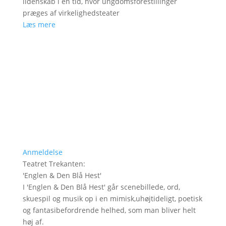
lidenskab i en tid, hvor ungdomsforestillinger
præges af virkelighedsteater
Læs mere
Anmeldelse
Teatret Trekanten
:
'
Englen & Den Blå Hest
'
I 'Englen & Den Blå Hest' går scenebillede, ord,
skuespil og musik op i en mimisk,uhøjtideligt, poetisk
og fantasibefordrende helhed, som man bliver helt
høj af.