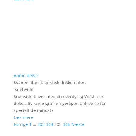
Anmeldelse
Svanen, dansk-tjekkisk dukketeater
:
'
Snehvide
'
Snehvide bliver med en eventyrlig Westi i en
dekorativ scenografi en gedigen oplevelse for
specielt de mindste
Læs mere
Forrige
1
…
303
304
305
306
Næste