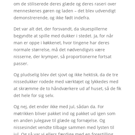
om de stiliserede deres glæde og deres raseri over
menneskenes gøren og laden – det blev udvendigt
demonstrerende, og ikke født indefra.
Det var alt det, der forsvandt, da skuespillerne
begyndte at spille med dukker i stedet. Ja, for når
man er oppe i køkkenet, hvor tingene har deres
normale størrelse, må det nødvendigvis være
nisserne, der krymper, så proportionerne fortsat
passer.
Og pludselig blev det sjovt og ikke hektisk, da de tre
nissedukker rodede med værktøjet og lykkedes med
at skræmme de to håndværkere ud af huset, så de fik
det hele for sig selv.
Og nej, det ender ikke med jul, sådan da. For
møtrikken bliver pakket ind og pakket ud igen som
en anden julegave til glæde og fornøjelse. Og
nissesindet vendte tilbage sammen med lysten til
jul. Og så var vi ellers færdige med en forestilling,