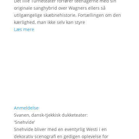
Det lille Turnéteater forfører teenagerne med sin
originale sanghybrid over Wagners ellers så
utilgængelige skæbnehistorie. Fortællingen om den
kærlighed, man ikke selv kan styre
Læs mere
Anmeldelse
Svanen, dansk-tjekkisk dukketeater
:
'
Snehvide
'
Snehvide bliver med en eventyrlig Westi i en
dekorativ scenografi en gedigen oplevelse for