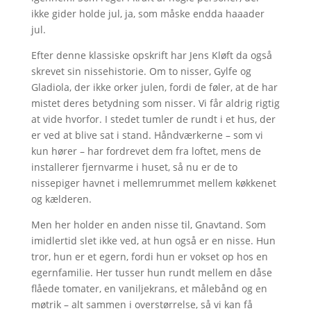
ikke gider holde jul, ja, som måske endda haaader
jul.
Efter denne klassiske opskrift har Jens Kløft da også
skrevet sin nissehistorie. Om to nisser, Gylfe og
Gladiola, der ikke orker julen, fordi de føler, at de har
mistet deres betydning som nisser. Vi får aldrig rigtig
at vide hvorfor. I stedet tumler de rundt i et hus, der
er ved at blive sat i stand. Håndværkerne – som vi
kun hører – har fordrevet dem fra loftet, mens de
installerer fjernvarme i huset, så nu er de to
nissepiger havnet i mellemrummet mellem køkkenet
og kælderen.
Men her holder en anden nisse til, Gnavtand. Som
imidlertid slet ikke ved, at hun også er en nisse. Hun
tror, hun er et egern, fordi hun er vokset op hos en
egernfamilie. Her tusser hun rundt mellem en dåse
flåede tomater, en vaniljekrans, et målebånd og en
møtrik – alt sammen i overstørrelse, så vi kan få