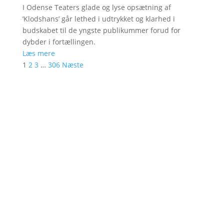
I Odense Teaters glade og lyse opsætning af
’Klodshans’ går lethed i udtrykket og klarhed i
budskabet til de yngste publikummer forud for
dybder i fortællingen.
Læs mere
1
2
3
…
306
Næste