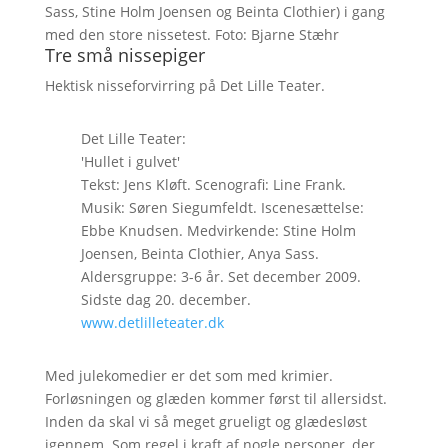
Sass, Stine Holm Joensen og Beinta Clothier) i gang
med den store nissetest. Foto: Bjarne Stæhr
Tre små nissepiger
Hektisk nisseforvirring på Det Lille Teater.
Det Lille Teater:
'Hullet i gulvet'
Tekst: Jens Kløft. Scenografi: Line Frank.
Musik: Søren Siegumfeldt. Iscenesættelse:
Ebbe Knudsen. Medvirkende: Stine Holm
Joensen, Beinta Clothier, Anya Sass.
Aldersgruppe: 3-6 år. Set december 2009.
Sidste dag 20. december.
www.detlilleteater.dk
Med julekomedier er det som med krimier.
Forløsningen og glæden kommer først til allersidst.
Inden da skal vi så meget grueligt og glædesløst
igennem. Som regel i kraft af nogle personer, der