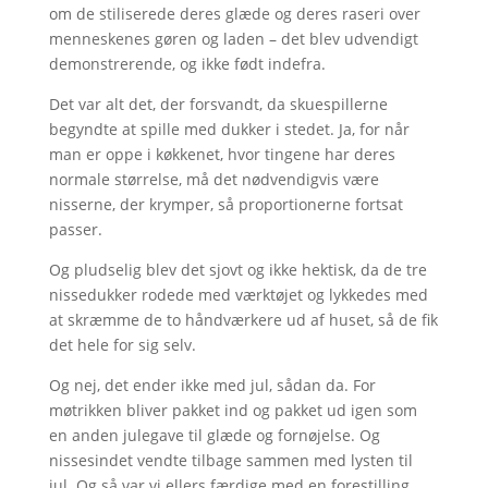
om de stiliserede deres glæde og deres raseri over
menneskenes gøren og laden – det blev udvendigt
demonstrerende, og ikke født indefra.
Det var alt det, der forsvandt, da skuespillerne
begyndte at spille med dukker i stedet. Ja, for når
man er oppe i køkkenet, hvor tingene har deres
normale størrelse, må det nødvendigvis være
nisserne, der krymper, så proportionerne fortsat
passer.
Og pludselig blev det sjovt og ikke hektisk, da de tre
nissedukker rodede med værktøjet og lykkedes med
at skræmme de to håndværkere ud af huset, så de fik
det hele for sig selv.
Og nej, det ender ikke med jul, sådan da. For
møtrikken bliver pakket ind og pakket ud igen som
en anden julegave til glæde og fornøjelse. Og
nissesindet vendte tilbage sammen med lysten til
jul. Og så var vi ellers færdige med en forestilling,