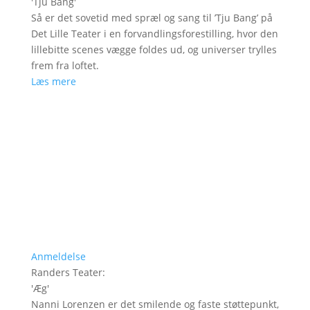
'
Tju Bang
'
Så er det sovetid med spræl og sang til ’Tju Bang’ på
Det Lille Teater i en forvandlingsforestilling, hvor den
lillebitte scenes vægge foldes ud, og universer trylles
frem fra loftet.
Læs mere
Anmeldelse
Randers Teater
:
'
Æg
'
Nanni Lorenzen er det smilende og faste støttepunkt,