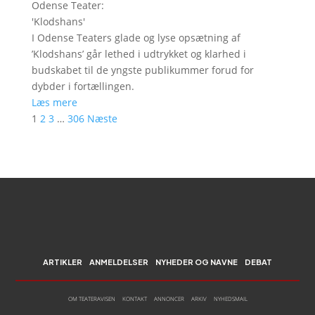
Odense Teater
:
'
Klodshans
'
I Odense Teaters glade og lyse opsætning af
’Klodshans’ går lethed i udtrykket og klarhed i
budskabet til de yngste publikummer forud for
dybder i fortællingen.
Læs mere
1
2
3
…
306
Næste
ARTIKLER
ANMELDELSER
NYHEDER OG NAVNE
DEBAT
OM TEATERAVISEN
KONTAKT
ANNONCER
ARKIV
NYHEDSMAIL