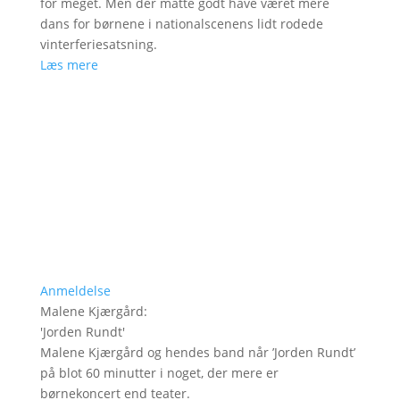
for meget. Men der måtte godt have været mere
dans for børnene i nationalscenens lidt rodede
vinterferiesatsning.
Læs mere
Anmeldelse
Malene Kjærgård
:
'
Jorden Rundt
'
Malene Kjærgård og hendes band når ’Jorden Rundt’
på blot 60 minutter i noget, der mere er
børnekoncert end teater.