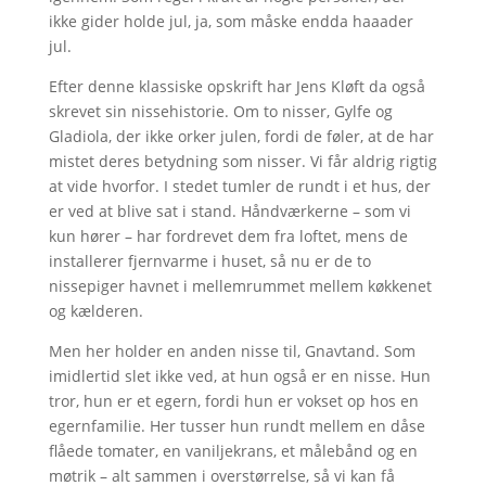
ikke gider holde jul, ja, som måske endda haaader
jul.
Efter denne klassiske opskrift har Jens Kløft da også
skrevet sin nissehistorie. Om to nisser, Gylfe og
Gladiola, der ikke orker julen, fordi de føler, at de har
mistet deres betydning som nisser. Vi får aldrig rigtig
at vide hvorfor. I stedet tumler de rundt i et hus, der
er ved at blive sat i stand. Håndværkerne – som vi
kun hører – har fordrevet dem fra loftet, mens de
installerer fjernvarme i huset, så nu er de to
nissepiger havnet i mellemrummet mellem køkkenet
og kælderen.
Men her holder en anden nisse til, Gnavtand. Som
imidlertid slet ikke ved, at hun også er en nisse. Hun
tror, hun er et egern, fordi hun er vokset op hos en
egernfamilie. Her tusser hun rundt mellem en dåse
flåede tomater, en vaniljekrans, et målebånd og en
møtrik – alt sammen i overstørrelse, så vi kan få