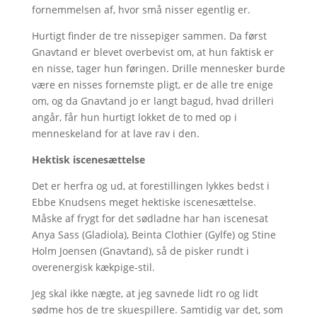
fornemmelsen af, hvor små nisser egentlig er.
Hurtigt finder de tre nissepiger sammen. Da først
Gnavtand er blevet overbevist om, at hun faktisk er
en nisse, tager hun føringen. Drille mennesker burde
være en nisses fornemste pligt, er de alle tre enige
om, og da Gnavtand jo er langt bagud, hvad drilleri
angår, får hun hurtigt lokket de to med op i
menneskeland for at lave rav i den.
Hektisk iscenesættelse
Det er herfra og ud, at forestillingen lykkes bedst i
Ebbe Knudsens meget hektiske iscenesættelse.
Måske af frygt for det sødladne har han iscenesat
Anya Sass (Gladiola), Beinta Clothier (Gylfe) og Stine
Holm Joensen (Gnavtand), så de pisker rundt i
overenergisk kækpige-stil.
Jeg skal ikke nægte, at jeg savnede lidt ro og lidt
sødme hos de tre skuespillere. Samtidig var det, som