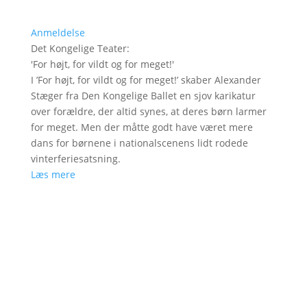
Anmeldelse
Det Kongelige Teater
:
'
For højt, for vildt og for meget!
'
I ’For højt, for vildt og for meget!’ skaber Alexander
Stæger fra Den Kongelige Ballet en sjov karikatur
over forældre, der altid synes, at deres børn larmer
for meget. Men der måtte godt have været mere
dans for børnene i nationalscenens lidt rodede
vinterferiesatsning.
Læs mere