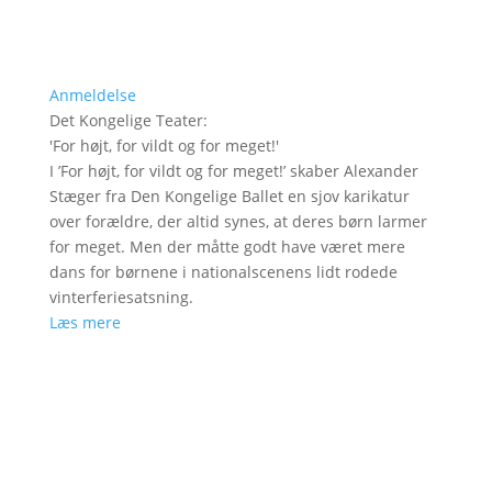
Anmeldelse
Det Kongelige Teater
:
'
For højt, for vildt og for meget!
'
I ’For højt, for vildt og for meget!’ skaber Alexander
Stæger fra Den Kongelige Ballet en sjov karikatur
over forældre, der altid synes, at deres børn larmer
for meget. Men der måtte godt have været mere
dans for børnene i nationalscenens lidt rodede
vinterferiesatsning.
Læs mere