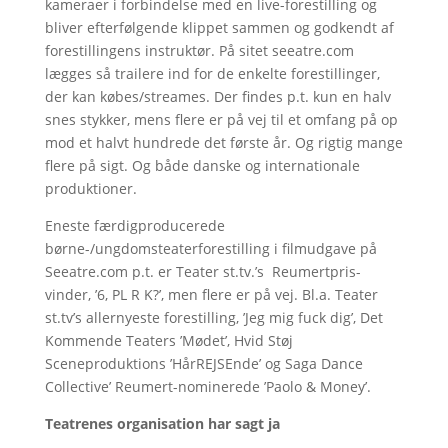
kameraer i forbindelse med en live-forestilling og
bliver efterfølgende klippet sammen og godkendt af
forestillingens instruktør. På sitet seeatre.com
lægges så trailere ind for de enkelte forestillinger,
der kan købes/streames. Der findes p.t. kun en halv
snes stykker, mens flere er på vej til et omfang på op
mod et halvt hundrede det første år. Og rigtig mange
flere på sigt. Og både danske og internationale
produktioner.
Eneste færdigproducerede
børne-/ungdomsteaterforestilling i filmudgave på
Seeatre.com p.t. er Teater st.tv.’s Reumertpris-
vinder, ’6, PL R K?’, men flere er på vej. Bl.a. Teater
st.tv’s allernyeste forestilling, ’Jeg mig fuck dig’, Det
Kommende Teaters ’Mødet’, Hvid Støj
Sceneproduktions ’HårREJSEnde’ og Saga Dance
Collective’ Reumert-nominerede ’Paolo & Money’.
Teatrenes organisation har sagt ja