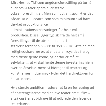
‘Miraklernes Tid’ som ungdomsforestilling på turné,
eller om vi taler opera eller større
voksenforestillinger. Men som udgangspunkt er det
sådan, at vi i Seeatre.com som minimum skal have
dækket produktions- og
administrationsomkostninger for hver enkel
produktion. Disse ligger typisk, fra de helt små
forestillinger til de absolut største, i
størrelsesordenen 60.000 til 350.000 kr. Aftalen med
rettighedshaverne er, at vi betaler royalties fra og
med første tjente krone, og derfor er målet
selvfølgelig, at vi skal hente denne investering hjem
over en årrække, mens vi bidrager til teatrets og
kunstnernes indtjening,« lyder det fra direktøren for
Seeatre.com.
Hvis største ambition – udover at få en forretning ud
af anstrengelserne med at lave teater om til film –
altså også er at bidrage til at udbrede den levende
teaterkunst.