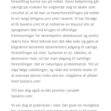
forestilling kunne ses på nettet. Vores bekymring går
særligt på risikoen for svigtende salg til skoler som
resultat af, at de kan se teaterforestillingen på nettet
til en langt billigere pris end i teatret. Vi har forsøgt
at få Seeatre.com til at indskrive en klausul om, at
optagelsen ikke må bruges til offentlige
fremvisninger for eksempelvis skoleklasser og andre
større fora. Rent teknisk kan det ikke lade sig gøre at
begrænse bestemte abonnenters adgang til særlige
forestillinger på sitet. Systemet er pt. således, at
abonnerer man, så har man adgang til samtlige
forestillinger. Det er naturligvis problematisk. TIO vil
nøje følge udviklingen, og råde det enkelte teater til
at overveje denne risiko ved evt. indgåelse af aftaler
med Seeatre.com’.
TIO kan dog også se det positive i projekt
Seeatre.com:
’Vi ser dog et potentiale i sitet. Det giver en mulighed
for at komme ind på et bredere marked og få noget