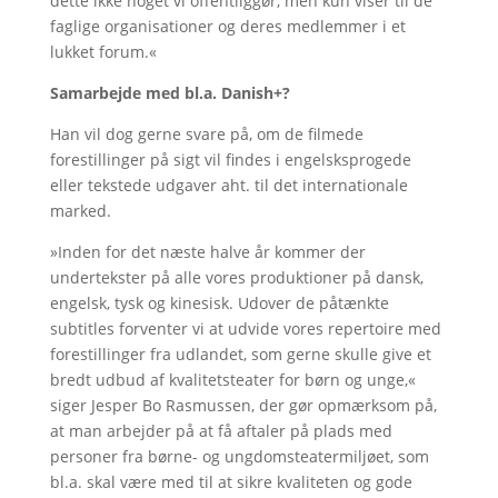
dette ikke noget vi offentliggør, men kun viser til de
faglige organisationer og deres medlemmer i et
lukket forum.«
Samarbejde med bl.a. Danish+?
Han vil dog gerne svare på, om de filmede
forestillinger på sigt vil findes i engelsksprogede
eller tekstede udgaver aht. til det internationale
marked.
»Inden for det næste halve år kommer der
undertekster på alle vores produktioner på dansk,
engelsk, tysk og kinesisk. Udover de påtænkte
subtitles forventer vi at udvide vores repertoire med
forestillinger fra udlandet, som gerne skulle give et
bredt udbud af kvalitetsteater for børn og unge,«
siger Jesper Bo Rasmussen, der gør opmærksom på,
at man arbejder på at få aftaler på plads med
personer fra børne- og ungdomsteatermiljøet, som
bl.a. skal være med til at sikre kvaliteten og gode