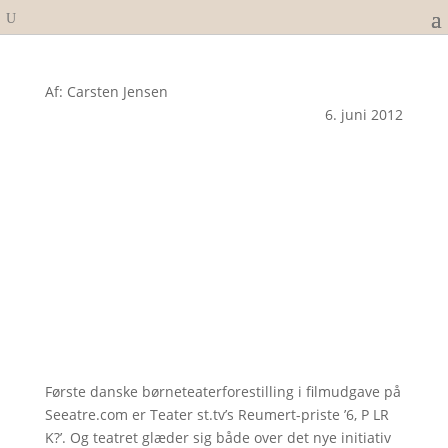
Af: Carsten Jensen
6. juni 2012
Første danske børneteaterforestilling i filmudgave på
Seeatre.com er Teater st.tv’s Reumert-priste ’6, P LR
K?’. Og teatret glæder sig både over det nye initiativ