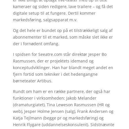
kameraer og siden redigere, lave trailere – og få det
digitale setup til at fungere. Dertil kommer
markedsføring, salgsapparat m.v.
Og det hele er bundet op på et tilstrækkeligt salg af
abonnementer til et marked, som måske slet ikke er
der i fornødent omfang.
I spidsen for Seeatre.com står direktør Jesper Bo
Rasmussen, der er projektets idemand og
konceptudviklinger. Han har blandt meget andet en
fjern fortid som tekniker i det hedengangne
børneteater Artibus.
Rundt om ham er en række partnere, der også har
funktioner i virksomheden: Jakob Melander
(dramaturgiatet), Tina Leweson Rasmussen (HR og
web), Jesper Holme Jensen (salg), Frank Andersen og
Katja Tejlmann (begge pr og markedsføring) og
Henrik Flygare (uddannelseskonsulent). Sidstnævnte