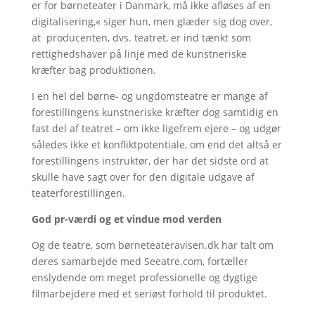
er for børneteater i Danmark, må ikke afløses af en
digitalisering,« siger hun, men glæder sig dog over,
at producenten, dvs. teatret, er ind tænkt som
rettighedshaver på linje med de kunstneriske
kræfter bag produktionen.
I en hel del børne- og ungdomsteatre er mange af
forestillingens kunstneriske kræfter dog samtidig en
fast del af teatret – om ikke ligefrem ejere – og udgør
således ikke et konfliktpotentiale, om end det altså er
forestillingens instruktør, der har det sidste ord at
skulle have sagt over for den digitale udgave af
teaterforestillingen.
God pr-værdi og et vindue mod verden
Og de teatre, som børneteateravisen.dk har talt om
deres samarbejde med Seeatre.com, fortæller
enslydende om meget professionelle og dygtige
filmarbejdere med et seriøst forhold til produktet.