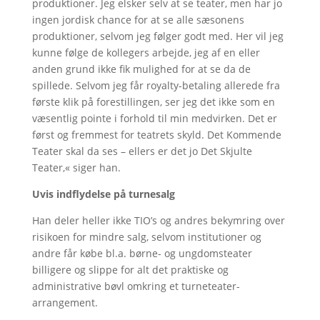
produktioner. Jeg elsker selv at se teater, men har jo
ingen jordisk chance for at se alle sæsonens
produktioner, selvom jeg følger godt med. Her vil jeg
kunne følge de kollegers arbejde, jeg af en eller
anden grund ikke fik mulighed for at se da de
spillede. Selvom jeg får royalty-betaling allerede fra
første klik på forestillingen, ser jeg det ikke som en
væsentlig pointe i forhold til min medvirken. Det er
først og fremmest for teatrets skyld. Det Kommende
Teater skal da ses – ellers er det jo Det Skjulte
Teater,« siger han.
Uvis indflydelse på turnesalg
Han deler heller ikke TIO’s og andres bekymring over
risikoen for mindre salg, selvom institutioner og
andre får købe bl.a. børne- og ungdomsteater
billigere og slippe for alt det praktiske og
administrative bøvl omkring et turneteater-
arrangement.