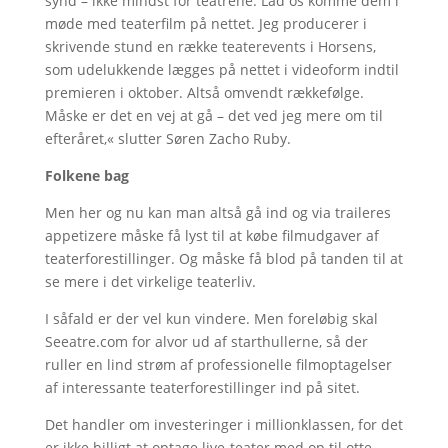
synd – ikke mindst for teatrene. Lad os komme dem i
møde med teaterfilm på nettet. Jeg producerer i
skrivende stund en række teaterevents i Horsens,
som udelukkende lægges på nettet i videoform indtil
premieren i oktober. Altså omvendt rækkefølge.
Måske er det en vej at gå – det ved jeg mere om til
efteråret,« slutter Søren Zacho Ruby.
Folkene bag
Men her og nu kan man altså gå ind og via traileres
appetizere måske få lyst til at købe filmudgaver af
teaterforestillinger. Og måske få blod på tanden til at
se mere i det virkelige teaterliv.
I såfald er der vel kun vindere. Men foreløbig skal
Seeatre.com for alvor ud af starthullerne, så der
ruller en lind strøm af professionelle filmoptagelser
af interessante teaterforestillinger ind på sitet.
Det handler om investeringer i millionklassen, for det
er ikke billigt at optage live-teater med op til otte