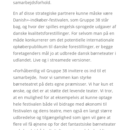
samarbejdsforhold.
En af disse strategiske partnere kunne måske være
Danish+-indkøber-festivalen, som Gruppe 38 står
bag, og hvor der spilles engelsk-sprogede udgaver af
danske kvalitetsforestillinger. For selvom man på en
måde konkurrerer om det potentielle internationale
opkøberpublikum til danske forestillinger, er begge
foretagenders mål jo at udbrede dansk børneteater i
udlandet. Live og i streamede versioner.
»Forhåbentlig vil Gruppe 38 invitere os ind til et
samarbejde, hvor vi sammen kan styrke
børneteatret på dets egne præmisser. Vi har kun et
ønske, og det er at støtte det levende teater. Vi tror,
at en mulighed for at eksempelvis at kunne optage
hele festivalen både vil bidrage med økonomi til
festivalen og dens teatre, men også en langt større
udbredelse og tilgængelighed som igen vil gøre at
flere vil få øjnene op for det fantastsiske børneteater