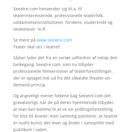
Seeatre.com henvender sig bl.a. til
teaterinteresserede, professionelle teaterfolk,
uddannelsesinstitutioner, forskere, studerende og
skoleelever m.fl.
Se mere på
www.seeatre.com
Teater skal ses i teatret!
Sådan lyder det fra en seriøs udfordrer af netop den
tankegang, Seeatre.com, som nu tilbyder
professionelle filmversioner af teaterforestillinger,
der er optaget live ud fra det såkaldte theater-on-
demand-princip.
Og angiveligt mener folkene bag Seeatre.com det
gravalvorligt, når de på deres hjemmeside tilbyder,
at man kan komme til at se sin yndlingsforestilling
for blot 65 kroner, men samtidig pointerer, at ’teatret
er nuets kunst, det lever og ånder i samspillet med
publikum i salen’.