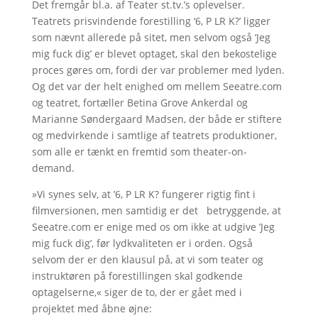
Det fremgår bl.a. af Teater st.tv.’s oplevelser.
Teatrets prisvindende forestilling ‘6, P LR K?’ ligger
som nævnt allerede på sitet, men selvom også ‘Jeg
mig fuck dig’ er blevet optaget, skal den bekostelige
proces gøres om, fordi der var problemer med lyden.
Og det var der helt enighed om mellem Seeatre.com
og teatret, fortæller Betina Grove Ankerdal og
Marianne Søndergaard Madsen, der både er stiftere
og medvirkende i samtlige af teatrets produktioner,
som alle er tænkt en fremtid som theater-on-
demand.
»Vi synes selv, at ’6, P LR K? fungerer rigtig fint i
filmversionen, men samtidig er det betryggende, at
Seeatre.com er enige med os om ikke at udgive ’Jeg
mig fuck dig’, før lydkvaliteten er i orden. Også
selvom der er den klausul på, at vi som teater og
instruktøren på forestillingen skal godkende
optagelserne,« siger de to, der er gået med i
projektet med åbne øjne: