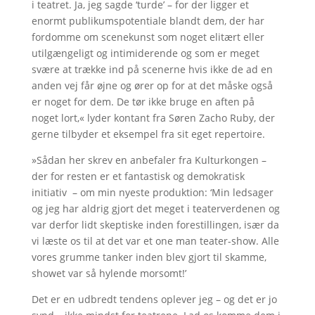
i teatret. Ja, jeg sagde ‘turde’ – for der ligger et
enormt publikumspotentiale blandt dem, der har
fordomme om scenekunst som noget elitært eller
utilgængeligt og intimiderende og som er meget
svære at trække ind på scenerne hvis ikke de ad en
anden vej får øjne og ører op for at det måske også
er noget for dem. De tør ikke bruge en aften på
noget lort,« lyder kontant fra Søren Zacho Ruby, der
gerne tilbyder et eksempel fra sit eget repertoire.
»Sådan her skrev en anbefaler fra Kulturkongen –
der for resten er et fantastisk og demokratisk
initiativ – om min nyeste produktion: ‘Min ledsager
og jeg har aldrig gjort det meget i teaterverdenen og
var derfor lidt skeptiske inden forestillingen, især da
vi læste os til at det var et one man teater-show. Alle
vores grumme tanker inden blev gjort til skamme,
showet var så hylende morsomt!’
Det er en udbredt tendens oplever jeg – og det er jo