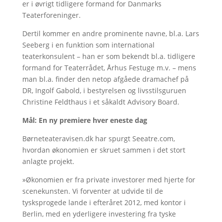
er i øvrigt tidligere formand for Danmarks
Teaterforeninger.
Dertil kommer en andre prominente navne, bl.a. Lars
Seeberg i en funktion som international
teaterkonsulent – han er som bekendt bl.a. tidligere
formand for Teaterrådet, Århus Festuge m.v. – mens
man bl.a. finder den netop afgåede dramachef på
DR, Ingolf Gabold, i bestyrelsen og livsstilsguruen
Christine Feldthaus i et såkaldt Advisory Board.
Mål: En ny premiere hver eneste dag
Børneteateravisen.dk har spurgt Seeatre.com,
hvordan økonomien er skruet sammen i det stort
anlagte projekt.
»Økonomien er fra private investorer med hjerte for
scenekunsten. Vi forventer at udvide til de
tysksprogede lande i efteråret 2012, med kontor i
Berlin, med en yderligere investering fra tyske