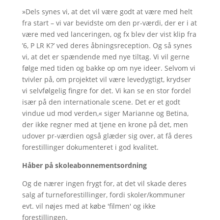
»Dels synes vi, at det vil være godt at være med helt
fra start – vi var bevidste om den pr-værdi, der er i at
være med ved lanceringen, og fx blev der vist klip fra
’6, P LR K?’ ved deres åbningsreception. Og så synes
vi, at det er spændende med nye tiltag. Vi vil gerne
følge med tiden og bakke op om nye ideer. Selvom vi
tvivler på, om projektet vil være levedygtigt, krydser
vi selvfølgelig fingre for det. Vi kan se en stor fordel
især på den internationale scene. Det er et godt
vindue ud mod verden,« siger Marianne og Betina,
der ikke regner med at tjene en krone på det, men
udover pr-værdien også glæder sig over, at få deres
forestillinger dokumenteret i god kvalitet.
Håber på skoleabonnementsordning
Og de nærer ingen frygt for, at det vil skade deres
salg af turneforestillinger, fordi skoler/kommuner
evt. vil nøjes med at købe 'filmen' og ikke
forestillingen.