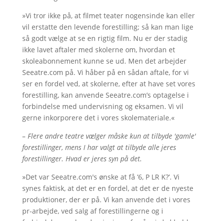
»Vi tror ikke på, at filmet teater nogensinde kan eller
vil erstatte den levende forestilling; så kan man lige
så godt vælge at se en rigtig film. Nu er der stadig
ikke lavet aftaler med skolerne om, hvordan et
skoleabonnement kunne se ud. Men det arbejder
Seeatre.com på. Vi håber på en sådan aftale, for vi
ser en fordel ved, at skolerne, efter at have set vores
forestilling, kan anvende Seeatre.com’s optagelse i
forbindelse med undervisning og eksamen. Vi vil
gerne inkorporere det i vores skolemateriale.«
– Flere andre teatre vælger måske kun at tilbyde 'gamle'
forestillinger, mens I har valgt at tilbyde alle jeres
forestillinger. Hvad er jeres syn på det.
»Det var Seeatre.com's ønske at få ’6, P LR K?’. Vi
synes faktisk, at det er en fordel, at det er de nyeste
produktioner, der er på. Vi kan anvende det i vores
pr-arbejde, ved salg af forestillingerne og i