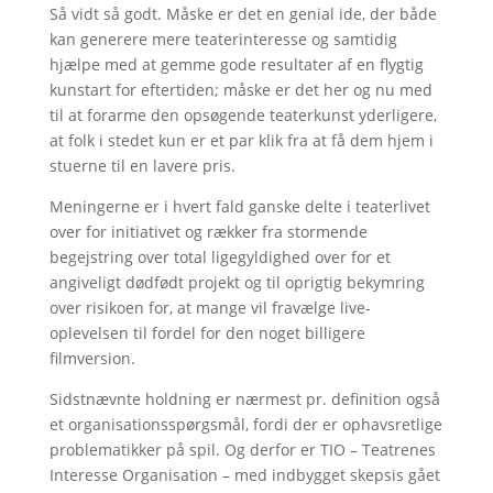
Så vidt så godt. Måske er det en genial ide, der både
kan generere mere teaterinteresse og samtidig
hjælpe med at gemme gode resultater af en flygtig
kunstart for eftertiden; måske er det her og nu med
til at forarme den opsøgende teaterkunst yderligere,
at folk i stedet kun er et par klik fra at få dem hjem i
stuerne til en lavere pris.
Meningerne er i hvert fald ganske delte i teaterlivet
over for initiativet og rækker fra stormende
begejstring over total ligegyldighed over for et
angiveligt dødfødt projekt og til oprigtig bekymring
over risikoen for, at mange vil fravælge live-
oplevelsen til fordel for den noget billigere
filmversion.
Sidstnævnte holdning er nærmest pr. definition også
et organisationsspørgsmål, fordi der er ophavsretlige
problematikker på spil. Og derfor er TIO – Teatrenes
Interesse Organisation – med indbygget skepsis gået