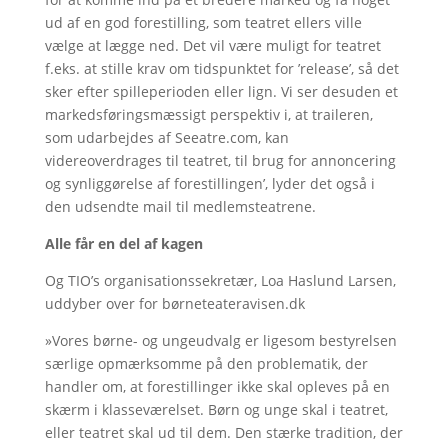
ud af en god forestilling, som teatret ellers ville
vælge at lægge ned. Det vil være muligt for teatret
f.eks. at stille krav om tidspunktet for ’release’, så det
sker efter spilleperioden eller lign. Vi ser desuden et
markedsføringsmæssigt perspektiv i, at traileren,
som udarbejdes af Seeatre.com, kan
videreoverdrages til teatret, til brug for annoncering
og synliggørelse af forestillingen’, lyder det også i
den udsendte mail til medlemsteatrene.
Alle får en del af kagen
Og TIO’s organisationssekretær, Loa Haslund Larsen,
uddyber over for børneteateravisen.dk
»Vores børne- og ungeudvalg er ligesom bestyrelsen
særlige opmærksomme på den problematik, der
handler om, at forestillinger ikke skal opleves på en
skærm i klasseværelset. Børn og unge skal i teatret,
eller teatret skal ud til dem. Den stærke tradition, der