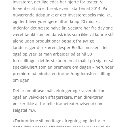
investorer, der ligeledes har hjerte for teater. Vi
forventer at nå et break-even i starten af 2014. På
nuværende tidspunkt er der investeret seks mio. kr.,
og der bliver yderligere tilført knap 20 mio. kr.
indenfor det næste halve år. Seeatre har fra day one
været tænkt som en dansk idé, som ikke vil kunne stå
alene uden produktioner og salg fra øvrige
lande,«siger direktøren, Jesper Bo Rasmussen, der
også oplyser, at man arbejder på at nå 50
forestillinger det første år, men at målet på sigt er så
spektakulært som en premiere om dagen – herunder
premiere på mindst en børne-/ungdomsforestilling
om ugen.
Det er ambitiøse målsætninger og kræver derfor
også en velvoksen aftagerskare, men direktøren
ønsker ikke at fortælle børneteateravisen.dk om
salgstal m.v.
»Forbundene vil modtage afregning, og derfor er