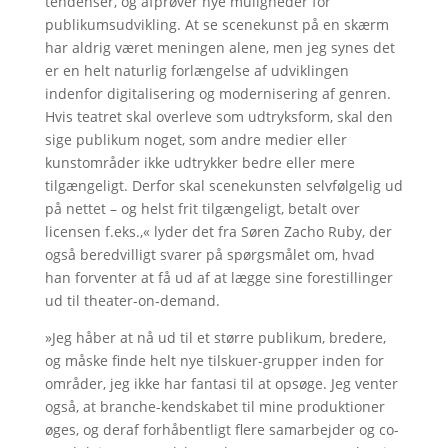
tendenser, og afprøver nye muligheder for
publikumsudvikling. At se scenekunst på en skærm
har aldrig været meningen alene, men jeg synes det
er en helt naturlig forlængelse af udviklingen
indenfor digitalisering og modernisering af genren.
Hvis teatret skal overleve som udtryksform, skal den
sige publikum noget, som andre medier eller
kunstområder ikke udtrykker bedre eller mere
tilgængeligt. Derfor skal scenekunsten selvfølgelig ud
på nettet – og helst frit tilgængeligt, betalt over
licensen f.eks.,« lyder det fra Søren Zacho Ruby, der
også beredvilligt svarer på spørgsmålet om, hvad
han forventer at få ud af at lægge sine forestillinger
ud til theater-on-demand.
»Jeg håber at nå ud til et større publikum, bredere,
og måske finde helt nye tilskuer-grupper inden for
områder, jeg ikke har fantasi til at opsøge. Jeg venter
også, at branche-kendskabet til mine produktioner
øges, og deraf forhåbentligt flere samarbejder og co-