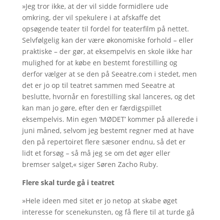
»Jeg tror ikke, at der vil sidde formidlere ude
omkring, der vil spekulere i at afskaffe det
opsøgende teater til fordel for teaterfilm på nettet.
Selvfølgelig kan der være økonomiske forhold – eller
praktiske – der gør, at eksempelvis en skole ikke har
mulighed for at købe en bestemt forestilling og
derfor vælger at se den på Seeatre.com i stedet, men
det er jo op til teatret sammen med Seeatre at
beslutte, hvornår en forestilling skal lanceres, og det
kan man jo gøre, efter den er færdigspillet
eksempelvis. Min egen ‘MØDET’ kommer på allerede i
juni måned, selvom jeg bestemt regner med at have
den på repertoiret flere sæsoner endnu, så det er
lidt et forsøg – så må jeg se om det øger eller
bremser salget,« siger Søren Zacho Ruby.
Flere skal turde gå i teatret
»Hele ideen med sitet er jo netop at skabe øget
interesse for scenekunsten, og få flere til at turde gå