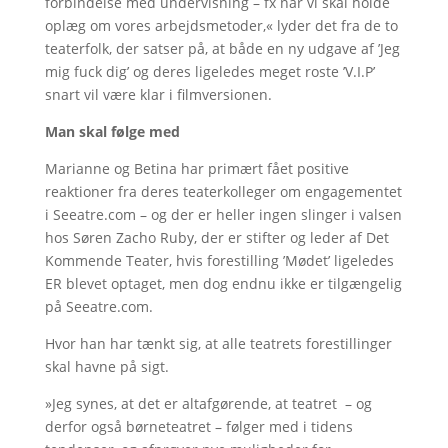
forbindelse med undervisning – fx når vi skal holde
oplæg om vores arbejdsmetoder,« lyder det fra de to
teaterfolk, der satser på, at både en ny udgave af ’Jeg
mig fuck dig’ og deres ligeledes meget roste ’V.I.P’
snart vil være klar i filmversionen.
Man skal følge med
Marianne og Betina har primært fået positive
reaktioner fra deres teaterkolleger om engagementet
i Seeatre.com – og der er heller ingen slinger i valsen
hos Søren Zacho Ruby, der er stifter og leder af Det
Kommende Teater, hvis forestilling ’Mødet’ ligeledes
ER blevet optaget, men dog endnu ikke er tilgængelig
på Seeatre.com.
Hvor han har tænkt sig, at alle teatrets forestillinger
skal havne på sigt.
»Jeg synes, at det er altafgørende, at teatret – og
derfor også børneteatret – følger med i tidens