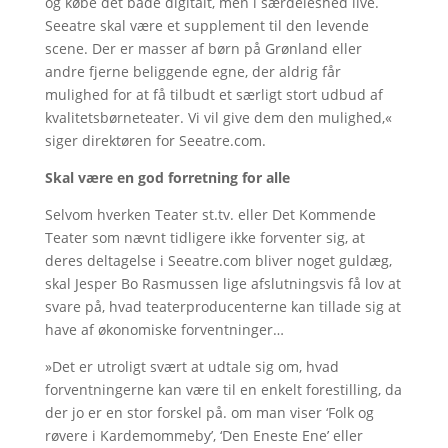
og købe det både digitalt, men i særdeleshed live.
Seeatre skal være et supplement til den levende
scene. Der er masser af børn på Grønland eller
andre fjerne beliggende egne, der aldrig får
mulighed for at få tilbudt et særligt stort udbud af
kvalitetsbørneteater. Vi vil give dem den mulighed,«
siger direktøren for Seeatre.com.
Skal være en god forretning for alle
Selvom hverken Teater st.tv. eller Det Kommende
Teater som nævnt tidligere ikke forventer sig, at
deres deltagelse i Seeatre.com bliver noget guldæg,
skal Jesper Bo Rasmussen lige afslutningsvis få lov at
svare på, hvad teaterproducenterne kan tillade sig at
have af økonomiske forventninger…
»Det er utroligt svært at udtale sig om, hvad
forventningerne kan være til en enkelt forestilling, da
der jo er en stor forskel på. om man viser ‘Folk og
røvere i Kardemommeby’, ‘Den Eneste Ene’ eller