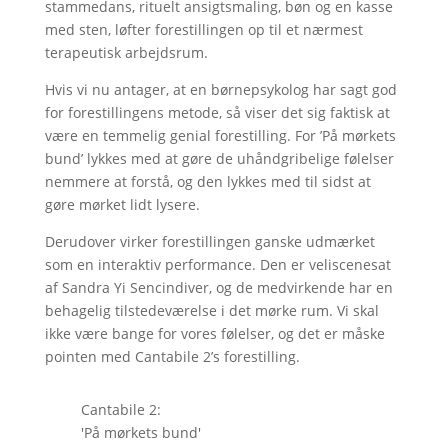
stammedans, rituelt ansigtsmaling, bøn og en kasse
med sten, løfter forestillingen op til et nærmest
terapeutisk arbejdsrum.
Hvis vi nu antager, at en børnepsykolog har sagt god
for forestillingens metode, så viser det sig faktisk at
være en temmelig genial forestilling. For ’På mørkets
bund’ lykkes med at gøre de uhåndgribelige følelser
nemmere at forstå, og den lykkes med til sidst at
gøre mørket lidt lysere.
Derudover virker forestillingen ganske udmærket
som en interaktiv performance. Den er veliscenesat
af Sandra Yi Sencindiver, og de medvirkende har en
behagelig tilstedeværelse i det mørke rum. Vi skal
ikke være bange for vores følelser, og det er måske
pointen med Cantabile 2’s forestilling.
Cantabile 2:
'På mørkets bund'