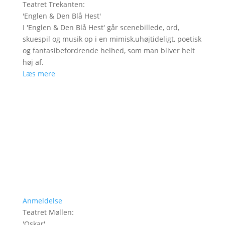
Teatret Trekanten
:
'
Englen & Den Blå Hest
'
I 'Englen & Den Blå Hest' går scenebillede, ord,
skuespil og musik op i en mimisk,uhøjtideligt, poetisk
og fantasibefordrende helhed, som man bliver helt
høj af.
Læs mere
Anmeldelse
Teatret Møllen
:
'
Oskar
'