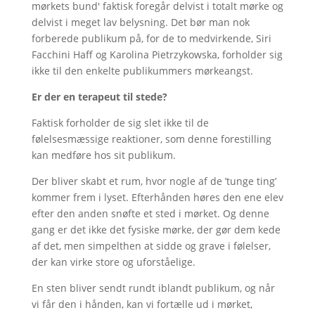
mørkets bund' faktisk foregår delvist i totalt mørke og
delvist i meget lav belysning. Det bør man nok
forberede publikum på, for de to medvirkende, Siri
Facchini Haff og Karolina Pietrzykowska, forholder sig
ikke til den enkelte publikummers mørkeangst.
Er der en terapeut til stede?
Faktisk forholder de sig slet ikke til de
følelsesmæssige reaktioner, som denne forestilling
kan medføre hos sit publikum.
Der bliver skabt et rum, hvor nogle af de ’tunge ting’
kommer frem i lyset. Efterhånden høres den ene elev
efter den anden snøfte et sted i mørket. Og denne
gang er det ikke det fysiske mørke, der gør dem kede
af det, men simpelthen at sidde og grave i følelser,
der kan virke store og uforståelige.
En sten bliver sendt rundt iblandt publikum, og når
vi får den i hånden, kan vi fortælle ud i mørket,