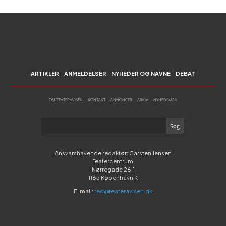
ARTIKLER
ANMELDELSER
NYHEDER OG NAVNE
DEBAT
OM TEATERAVISEN
KONTAKT
ANNONCER
ARKIV
NYHEDSMAIL
Ansvarshavende redaktør: Carsten Jensen
Teatercentrum
Nørregade 26,1
1165 København K
E-mail:
red@teateravisen.dk