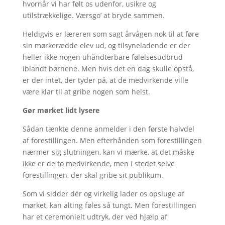
hvornår vi har følt os udenfor, usikre og
utilstrækkelige. Værsgo’ at bryde sammen.
Heldigvis er læreren som sagt årvågen nok til at føre
sin mørkerædde elev ud, og tilsyneladende er der
heller ikke nogen uhåndterbare følelsesudbrud
iblandt børnene. Men hvis det en dag skulle opstå,
er der intet, der tyder på, at de medvirkende ville
være klar til at gribe nogen som helst.
Gør mørket lidt lysere
Sådan tænkte denne anmelder i den første halvdel
af forestillingen. Men efterhånden som forestillingen
nærmer sig slutningen, kan vi mærke, at det måske
ikke er de to medvirkende, men i stedet selve
forestillingen, der skal gribe sit publikum.
Som vi sidder dér og virkelig lader os opsluge af
mørket, kan alting føles så tungt. Men forestillingen
har et ceremonielt udtryk, der ved hjælp af