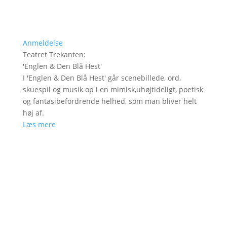
Anmeldelse
Teatret Trekanten
:
'
Englen & Den Blå Hest
'
I 'Englen & Den Blå Hest' går scenebillede, ord,
skuespil og musik op i en mimisk,uhøjtideligt, poetisk
og fantasibefordrende helhed, som man bliver helt
høj af.
Læs mere