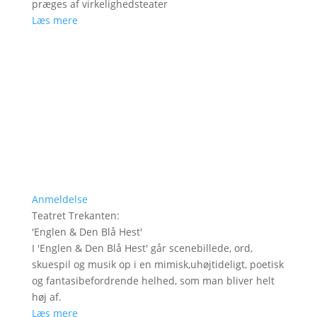
præges af virkelighedsteater
Læs mere
Anmeldelse
Teatret Trekanten
:
'
Englen & Den Blå Hest
'
I 'Englen & Den Blå Hest' går scenebillede, ord,
skuespil og musik op i en mimisk,uhøjtideligt, poetisk
og fantasibefordrende helhed, som man bliver helt
høj af.
Læs mere