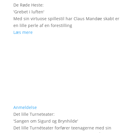
De Røde Heste
:
'
Grebet i luften
'
Med sin virtuose spillestil har Claus Mandøe skabt er
en lille perle af en forestilling
Læs mere
Anmeldelse
Det lille Turneteater
:
'
Sangen om Sigurd og Brynhilde
'
Det lille Turnéteater forfører teenagerne med sin