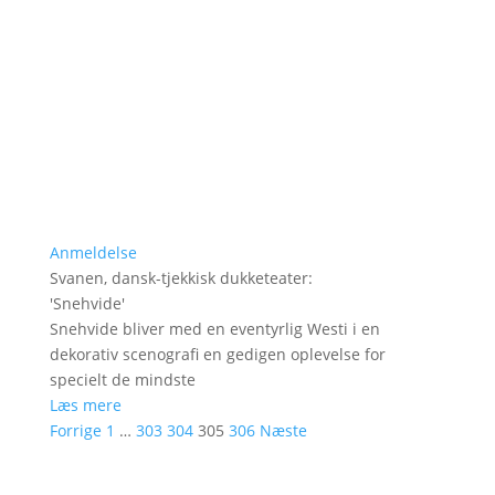
Anmeldelse
Svanen, dansk-tjekkisk dukketeater
:
'
Snehvide
'
Snehvide bliver med en eventyrlig Westi i en
dekorativ scenografi en gedigen oplevelse for
specielt de mindste
Læs mere
Forrige
1
…
303
304
305
306
Næste