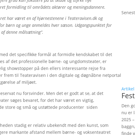
ere grad kan fokusere på at skabe og styrke nye
et formidling til områdets aktører og meningsdannere.
Senest
ret har været en af hjørnestenene i Teateravisen.dk og
er for børn og unge anmeldes hver sæson. Udgangspunktet for
 af denne målsætning”.
ed det specifikke formål at formidle kendskabet til det
øres af det professionelle børne- og ungdomsteater, er
lig showstopper på den ellers interessante rejse fra
r frem til Teateravisen i den digitale og døgnåbne netportal
ørelse af miljøet.
Artikel
servat nu forsvinder. Men det er godt at se, at det
Fest
er søges bevaret, for det har været en vigtig,
Den go
de store og små og ustøttede producenter siden
nu er 
2025 –
igheden stadig er relativ ubekendt med den kunst, som
baggru
igere markante afstand mellem børne- og voksenteatret
finde 