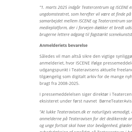
”1. marts 2025 indgår Teatercentrum og ISCENE et
ungdomsteatret, som herefter vil være at finde p
samarbejdet mellem ISCENE og Teatercentrum sam
medieplatform, der i forvejen dækker et bredt uds
brugerne lettere adgang til fagstærkt scenekunsts
Anmelderiets bevarelse
Således vil man altså sikre den vigtige synlig
anmelderiet, hvor ISCENE ifølge pressemedde
udgangspunkt i Teateravisens aktuelle freelan
tilgængelig som digitalt arkiv for de mange ny
bragt fra 2008-2025.
I pressemeddelelsen siger direktør i Teatercen
eksisteret under først navnet BørneTeaterAvis
”At lukke Teateravisen.dk er naturligvis vemodigt, 
anmelderne på Teateravisen for det dedikerede a
og unge fortsat skal have stor bevågenhed, glæde