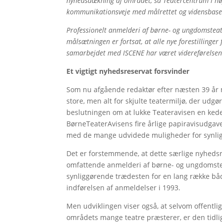
nyhedsdækning af området, så Teatercentrum i høj
kommunikationsveje med målrettet og vidensbaser
Professionelt anmelderi af børne- og ungdomsteat
målsætningen er fortsat, at alle nye forestilling
samarbejdet med ISCENE har været videreførelsen
Et vigtigt nyhedsreservat forsvinder
Som nu afgående redaktør efter næsten 39 år m
store, men alt for skjulte teatermiljø, der udg
beslutningen om at lukke Teateravisen en kede
BørneTeaterAvisens fire årlige papiravisudgave
med de mange udvidede muligheder for synligg
Det er forstemmende, at dette særlige nyhedsre
omfattende anmelderi af børne- og ungdomsteat
synliggørende trædesten for en lang række bå
indførelsen af anmeldelser i 1993.
Men udviklingen viser også, at selvom offentl
områdets mange teatre præsterer, er den tidl