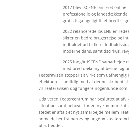
2017 blev ISCENE lanceret online.
professionelle og landsdækkende m
gratis tilgængeligt til et bredt se
2022 relancerede ISCENE en redes
sikrer en bedre brugerrejse og int
indholdet ud til flere. Indholdssi
moderne dans, samtidscirkus, revy
2025 indgår ISCENE samarbejde m
med bred dækning af børne- og un
Teateravisen stopper sit virke som uafhængig
effektueres samtidig med at denne skribent sk
vil Teateravisen dog fungere nogenlunde som 
Udgiveren Teatercentrum har besluttet at afv
situation samt behovet for en ny kommunikation
stedet er aftalt et nyt samarbejde mellem Tea
anmeldelser fra børne- og ungdomsteaterområd
bl.a. hedder: