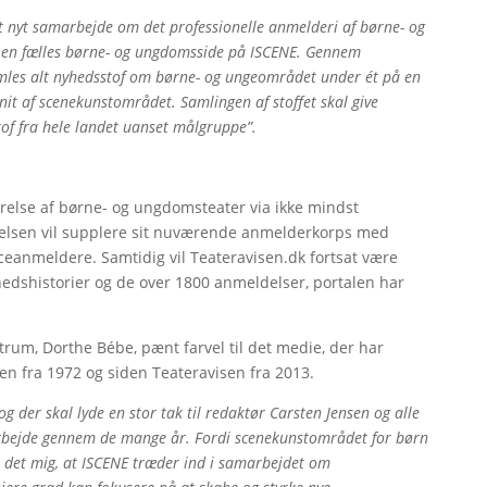
 nyt samarbejde om det professionelle anmelderi af børne- og
å en fælles børne- og ungdomsside på ISCENE. Gennem
les alt nyhedsstof om børne- og ungeområdet under ét på en
nit af scenekunstområdet. Samlingen af stoffet skal give
tof fra hele landet uanset målgruppe”.
gørelse af børne- og ungdomsteater via ikke mindst
lelsen vil supplere sit nuværende anmelderkorps med
ceanmeldere. Samtidig vil Teateravisen.dk fortsat være
hedshistorier og de over 1800 anmeldelser, portalen har
trum, Dorthe Bébe, pænt farvel til det medie, der har
en fra 1972 og siden Teateravisen fra 2013.
og der skal lyde en stor tak til redaktør Carsten Jensen og alle
rbejde gennem de mange år. F
ordi scenekunstområdet for børn
r det mig, at ISCENE træder ind i samarbejdet om