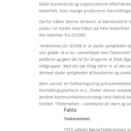
både kunstnerisk og organisatorisk efterhånden
teaterfelt, hvor mange producerer forestillinger
Derfor håber denne skribent, at børneteatret tr
plads i et medie med fokus på hele teaterlive
Rie Hammer fra ISCENE:
”Ambitionen for ISCENE er at styrke synligheden a
stor glæde, at vi nu i samarbejde med Teatercent
platform og gøre det let for brugerne at finde fa
målgrupper. Med det nye tiltag sikrer vi, at den jo
dermed styrke synligheden af kunstarten og samt
Men uanset en forklaringsivrig pressemeddel
formidlingsplatform m.v., finder denne redaktø
ændret kommunikationsstrategi rent faktisk bet
hedder
”Teateravisen – scenekunst for børn og un
Fakta
Teateravisen:
1972 udkom BørneTeaterAvisen som 