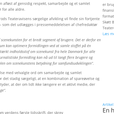
 afløst af gensidig respekt, samarbejde og et samlet
er bru
 for alle aldre.
finans
format
ods Teateravisens sørgelige afvikling vil finde sin fortjente
Skøtt 
t – som det udlægges i pressemeddelelsen af chefredaktør
Teater
Læs m
f scenekunsten for et bredt segment af brugere. Det er derfor en
rum kan optimere formidlingen ved at samle stoffet på én
gstærkt indholdsstof om scenekunst fra hele Danmark for alle
urnalistiske formidling kan nå ud til langt flere brugere og
alen om scenekunstens betydning for samfundsudviklingen”.
else med velvalgte ord om samarbejde og samlet
r det stadig sørgeligt, at en kombination af spareøvelse og
yder, at der om lidt ikke længere er et aktivt medie, der
ge”.
Artikel
En h
verdens første tidsskrift, der skrev