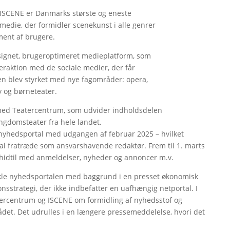
 ISCENE er Danmarks største og eneste
edie, der formidler scenekunst i alle genrer
gment af brugere.
ignet, brugeroptimeret medieplatform, som
eraktion med de sociale medier, der får
den blev styrket med nye fagområder: opera,
 og børneteater.
ed Teatercentrum, som udvider indholdsdelen
gdomsteater fra hele landet.
 nyhedsportal med udgangen af februar 2025 – hvilket
al fratræde som ansvarshavende redaktør. Frem til 1. marts
hidtil med anmeldelser, nyheder og annoncer m.v.
ikle nyhedsportalen med baggrund i en presset økonomisk
sstrategi, der ikke indbefatter en uafhængig netportal. I
tercentrum og ISCENE om formidling af nyhedsstof og
et. Det udrulles i en længere pressemeddelelse, hvori det