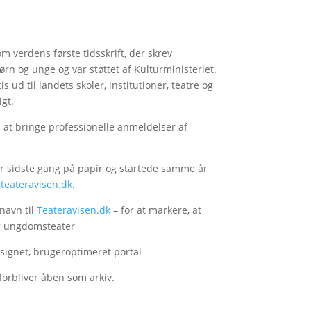
verdens første tidsskrift, der skrev
rn og unge og var støttet af Kulturministeriet.
 ud til landets skoler, institutioner, teatre og
gt.
at bringe professionelle anmeldelser af
 sidste gang på papir og startede samme år
eateravisen.dk
.
navn til
Teateravisen.dk
– for at markere, at
g ungdomsteater
signet, brugeroptimeret portal
forbliver åben som arkiv.