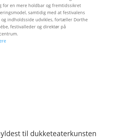
g for en mere holdbar og fremtidssikret
ieringsmodel, samtidig med at festivalens
 og indholdsside udvikles, fortæller Dorthe
Bébe, festivalleder og direktør på
centrum.
ere
yldest til dukketeaterkunsten