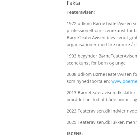
Fakta
Teateravisen:
1972 udkom BørneTeaterAvisen som 
professionelt om scenekunst for bø
BørneTeaterAvisen blev sendt gratis
organisationer med fire numre årli
1993 begynder BørneTeaterAvisen 
scenekunst for børn og unge
2008 udkom BørneTeaterAvisen for
som nyhedsportalen:
www.boernet
2013 Børneteateravisen.dk skifter 
området bestod af både børne- o
2023 Teateravisen.dk indvier nyde
2025 Teateravisen.dk lukker, men 
ISCENE: