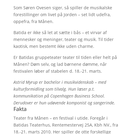
Som Søren Ovesen siger, så spiller de musikalske
forestillinger om livet på Jorden – set lidt udefra,
oppefra, fra Månen.
Batida er ikke så let at sætte i bås – et virvar af
mennesker og meninger, teater og musik. Til tider
kaotisk, men bestemt ikke uden charme.
Er Batidas gruppeteater teater til tiden eller helt på
Månen? Døm selv, og lad børnene dømme, når
festivalen løber af stabelen d. 18.-21. marts.
Astrid Myrup er bachelor i musikvidenskab – med
kulturformidling som tilvalg. Hun læser p.t.
kommunikation på Copenhagen Business School.
Derudover er hun udøvende komponist og sangerinde.
Fakta
Teater fra Månen – en festival i utide. Foregår i
Batidas Teaterhus, Rentemestervej 25A, Kbh NV., fra
18.-21. marts 2010. Her spiller de otte forskellige