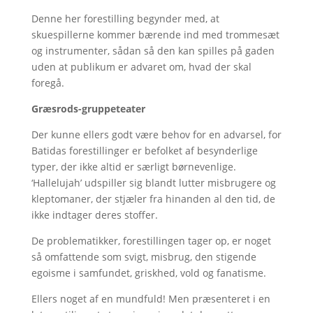
Denne her forestilling begynder med, at
skuespillerne kommer bærende ind med trommesæt
og instrumenter, sådan så den kan spilles på gaden
uden at publikum er advaret om, hvad der skal
foregå.
Græsrods-gruppeteater
Der kunne ellers godt være behov for en advarsel, for
Batidas forestillinger er befolket af besynderlige
typer, der ikke altid er særligt børnevenlige.
‘Hallelujah’ udspiller sig blandt lutter misbrugere og
kleptomaner, der stjæler fra hinanden al den tid, de
ikke indtager deres stoffer.
De problematikker, forestillingen tager op, er noget
så omfattende som svigt, misbrug, den stigende
egoisme i samfundet, griskhed, vold og fanatisme.
Ellers noget af en mundfuld! Men præsenteret i en