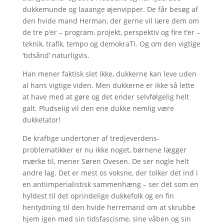
dukkemunde og laaange øjenvipper. De får besøg af
den hvide mand Herman, der gerne vil lære dem om
de tre p’er – program, projekt, perspektiv og fire t’er –
teknik, trafik, tempo og demokraTi. Og om den vigtige
‘tidsånd’ naturligvis.
Han mener faktisk slet ikke, dukkerne kan leve uden
al hans vigtige viden. Men dukkerne er ikke så lette
at have med at gøre og det ender selvfølgelig helt
galt. Pludselig vil den ene dukke nemlig være
dukketator!
De kraftige undertoner af tredjeverdens-
problematikker er nu ikke noget, børnene lægger
mærke til, mener Søren Ovesen. De ser nogle helt
andre lag. Det er mest os voksne, der tolker det ind i
en antiimperialistisk sammenhæng – ser det som en
hyldest til det oprindelige dukkefolk og en fin
hentydning til den hvide herremand om at skrubbe
hjem igen med sin tidsfascisme, sine våben og sin