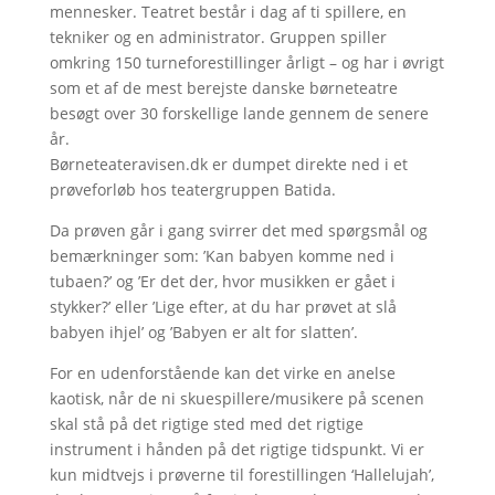
mennesker. Teatret består i dag af ti spillere, en
tekniker og en administrator. Gruppen spiller
omkring 150 turneforestillinger årligt – og har i øvrigt
som et af de mest berejste danske børneteatre
besøgt over 30 forskellige lande gennem de senere
år.
Børneteateravisen.dk er dumpet direkte ned i et
prøveforløb hos teatergruppen Batida.
Da prøven går i gang svirrer det med spørgsmål og
bemærkninger som: ’Kan babyen komme ned i
tubaen?’ og ’Er det der, hvor musikken er gået i
stykker?’ eller ’Lige efter, at du har prøvet at slå
babyen ihjel’ og ’Babyen er alt for slatten’.
For en udenforstående kan det virke en anelse
kaotisk, når de ni skuespillere/musikere på scenen
skal stå på det rigtige sted med det rigtige
instrument i hånden på det rigtige tidspunkt. Vi er
kun midtvejs i prøverne til forestillingen ‘Hallelujah’,