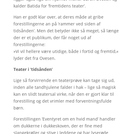
kalder Batida for ’fremtidens teater’.
Han er godt klar over, at deres måde at gribe
forestillingerne an på ’rammer ved siden af
tidsånden’. Men det betyder ikke så meget, så længe
der er et publikum, der får noget ud af
forestillingerne:
»Vi vil hellere være utidige, både i fortid og fremtid,«
lyder det fra Ovesen.
Teater i ‘tidsånden’
Lige så forvirrende en teaterprøve kan tage sig ud,
inden alle tandhjulene falder i hak – lige så magisk
kan en slidt teatersal virke, når den er gjort klar til
forestilling og det vrimler med forventningsfulde
børn.
Forestillingen ’Eventyret om en hvid mand’ handler
om dukkerne i dukkeskoven, der er fine med
slangekrøller og stive i leddene og har lyserøde