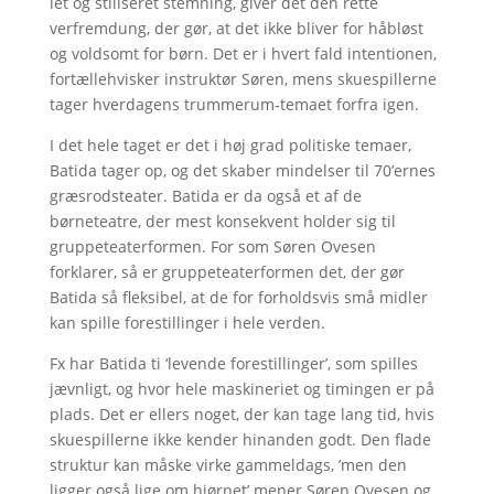
let og stiliseret stemning, giver det den rette
verfremdung, der gør, at det ikke bliver for håbløst
og voldsomt for børn. Det er i hvert fald intentionen,
fortællehvisker instruktør Søren, mens skuespillerne
tager hverdagens trummerum-temaet forfra igen.
I det hele taget er det i høj grad politiske temaer,
Batida tager op, og det skaber mindelser til 70’ernes
græsrodsteater. Batida er da også et af de
børneteatre, der mest konsekvent holder sig til
gruppeteaterformen. For som Søren Ovesen
forklarer, så er gruppeteaterformen det, der gør
Batida så fleksibel, at de for forholdsvis små midler
kan spille forestillinger i hele verden.
Fx har Batida ti ‘levende forestillinger’, som spilles
jævnligt, og hvor hele maskineriet og timingen er på
plads. Det er ellers noget, der kan tage lang tid, hvis
skuespillerne ikke kender hinanden godt. Den flade
struktur kan måske virke gammeldags, ’men den
ligger også lige om hjørnet’ mener Søren Ovesen og