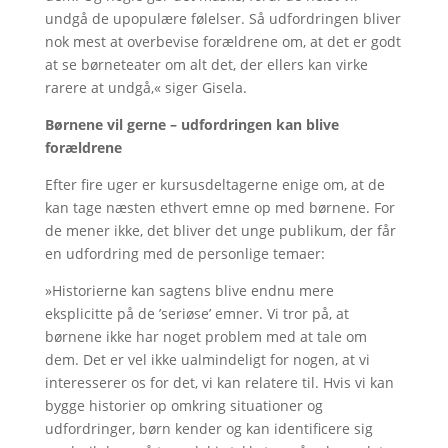
undgå de upopulære følelser. Så udfordringen bliver
nok mest at overbevise forældrene om, at det er godt
at se børneteater om alt det, der ellers kan virke
rarere at undgå,« siger Gisela.
Børnene vil gerne – udfordringen kan blive
forældrene
Efter fire uger er kursusdeltagerne enige om, at de
kan tage næsten ethvert emne op med børnene. For
de mener ikke, det bliver det unge publikum, der får
en udfordring med de personlige temaer:
»Historierne kan sagtens blive endnu mere
eksplicitte på de ’seriøse’ emner. Vi tror på, at
børnene ikke har noget problem med at tale om
dem. Det er vel ikke ualmindeligt for nogen, at vi
interesserer os for det, vi kan relatere til. Hvis vi kan
bygge historier op omkring situationer og
udfordringer, børn kender og kan identificere sig