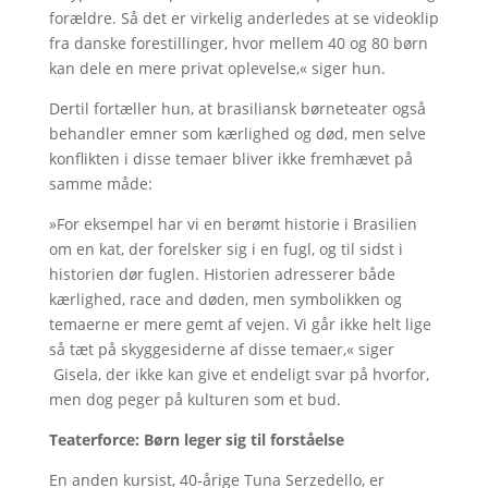
forældre. Så det er virkelig anderledes at se videoklip
fra danske forestillinger, hvor mellem 40 og 80 børn
kan dele en mere privat oplevelse,« siger hun.
Dertil fortæller hun, at brasiliansk børneteater også
behandler emner som kærlighed og død, men selve
konflikten i disse temaer bliver ikke fremhævet på
samme måde:
»For eksempel har vi en berømt historie i Brasilien
om en kat, der forelsker sig i en fugl, og til sidst i
historien dør fuglen. Historien adresserer både
kærlighed, race and døden, men symbolikken og
temaerne er mere gemt af vejen. Vi går ikke helt lige
så tæt på skyggesiderne af disse temaer,« siger
Gisela, der ikke kan give et endeligt svar på hvorfor,
men dog peger på kulturen som et bud.
Teaterforce: Børn leger sig til forståelse
En anden kursist, 40-årige Tuna Serzedello, er