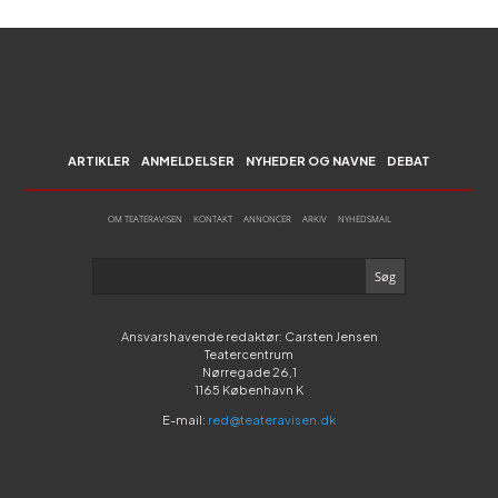
ARTIKLER
ANMELDELSER
NYHEDER OG NAVNE
DEBAT
OM TEATERAVISEN
KONTAKT
ANNONCER
ARKIV
NYHEDSMAIL
Ansvarshavende redaktør: Carsten Jensen
Teatercentrum
Nørregade 26,1
1165 København K
E-mail:
red@teateravisen.dk