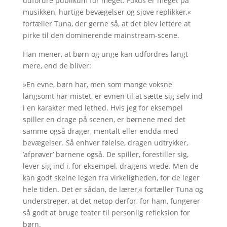
udfordre publikum for meget. Fokus er meget på
musikken, hurtige bevægelser og sjove replikker,«
fortæller Tuna, der gerne så, at det blev lettere at
pirke til den dominerende mainstream-scene.
Han mener, at børn og unge kan udfordres langt
mere, end de bliver:
»En evne, børn har, men som mange voksne
langsomt har mistet, er evnen til at sætte sig selv ind
i en karakter med lethed. Hvis jeg for eksempel
spiller en drage på scenen, er børnene med det
samme også drager, mentalt eller endda med
bevægelser. Så enhver følelse, dragen udtrykker,
’afprøver’ børnene også. De spiller, forestiller sig,
lever sig ind i, for eksempel, dragens vrede. Men de
kan godt skelne legen fra virkeligheden, for de leger
hele tiden. Det er sådan, de lærer,« fortæller Tuna og
understreger, at det netop derfor, for ham, fungerer
så godt at bruge teater til personlig refleksion for
børn.