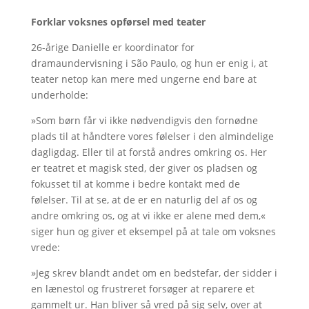
Forklar voksnes opførsel med teater
26-årige Danielle er koordinator for
dramaundervisning i São Paulo, og hun er enig i, at
teater netop kan mere med ungerne end bare at
underholde:
»Som børn får vi ikke nødvendigvis den fornødne
plads til at håndtere vores følelser i den almindelige
dagligdag. Eller til at forstå andres omkring os. Her
er teatret et magisk sted, der giver os pladsen og
fokusset til at komme i bedre kontakt med de
følelser. Til at se, at de er en naturlig del af os og
andre omkring os, og at vi ikke er alene med dem,«
siger hun og giver et eksempel på at tale om voksnes
vrede:
»Jeg skrev blandt andet om en bedstefar, der sidder i
en lænestol og frustreret forsøger at reparere et
gammelt ur. Han bliver så vred på sig selv, over at