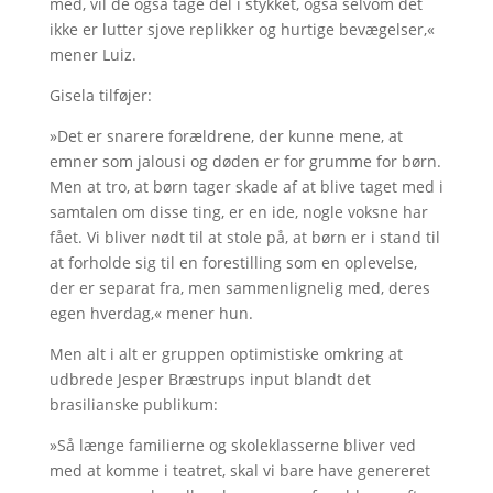
med, vil de også tage del i stykket, også selvom det
ikke er lutter sjove replikker og hurtige bevægelser,«
mener Luiz.
Gisela tilføjer:
»Det er snarere forældrene, der kunne mene, at
emner som jalousi og døden er for grumme for børn.
Men at tro, at børn tager skade af at blive taget med i
samtalen om disse ting, er en ide, nogle voksne har
fået. Vi bliver nødt til at stole på, at børn er i stand til
at forholde sig til en forestilling som en oplevelse,
der er separat fra, men sammenlignelig med, deres
egen hverdag,« mener hun.
Men alt i alt er gruppen optimistiske omkring at
udbrede Jesper Bræstrups input blandt det
brasilianske publikum:
»Så længe familierne og skoleklasserne bliver ved
med at komme i teatret, skal vi bare have genereret