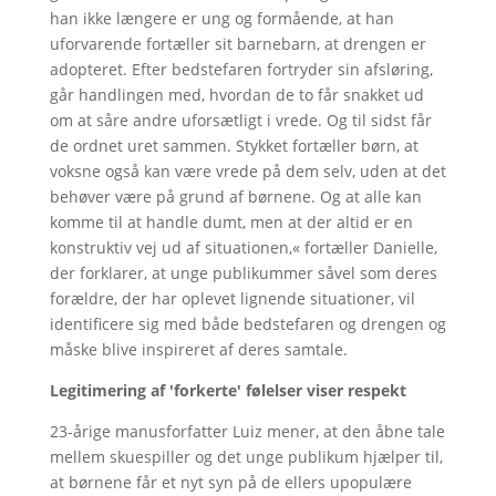
han ikke længere er ung og formående, at han
uforvarende fortæller sit barnebarn, at drengen er
adopteret. Efter bedstefaren fortryder sin afsløring,
går handlingen med, hvordan de to får snakket ud
om at såre andre uforsætligt i vrede. Og til sidst får
de ordnet uret sammen. Stykket fortæller børn, at
voksne også kan være vrede på dem selv, uden at det
behøver være på grund af børnene. Og at alle kan
komme til at handle dumt, men at der altid er en
konstruktiv vej ud af situationen,« fortæller Danielle,
der forklarer, at unge publikummer såvel som deres
forældre, der har oplevet lignende situationer, vil
identificere sig med både bedstefaren og drengen og
måske blive inspireret af deres samtale.
Legitimering af 'forkerte' følelser viser respekt
23-årige manusforfatter Luiz mener, at den åbne tale
mellem skuespiller og det unge publikum hjælper til,
at børnene får et nyt syn på de ellers upopulære