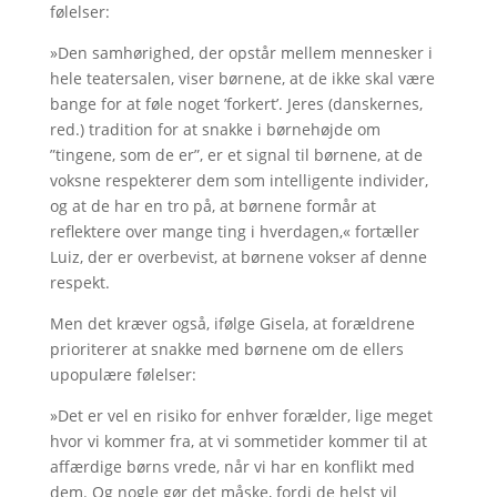
følelser:
»Den samhørighed, der opstår mellem mennesker i
hele teatersalen, viser børnene, at de ikke skal være
bange for at føle noget ’forkert’. Jeres (danskernes,
red.) tradition for at snakke i børnehøjde om
”tingene, som de er”, er et signal til børnene, at de
voksne respekterer dem som intelligente individer,
og at de har en tro på, at børnene formår at
reflektere over mange ting i hverdagen,« fortæller
Luiz, der er overbevist, at børnene vokser af denne
respekt.
Men det kræver også, ifølge Gisela, at forældrene
prioriterer at snakke med børnene om de ellers
upopulære følelser:
»Det er vel en risiko for enhver forælder, lige meget
hvor vi kommer fra, at vi sommetider kommer til at
affærdige børns vrede, når vi har en konflikt med
dem. Og nogle gør det måske, fordi de helst vil