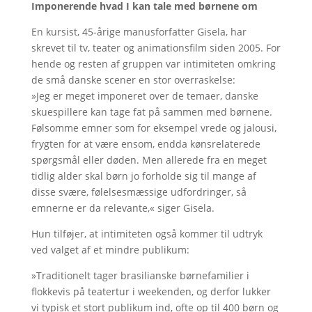
Imponerende hvad I kan tale med børnene om
En kursist, 45-årige manusforfatter Gisela, har
skrevet til tv, teater og animationsfilm siden 2005. For
hende og resten af gruppen var intimiteten omkring
de små danske scener en stor overraskelse:
»Jeg er meget imponeret over de temaer, danske
skuespillere kan tage fat på sammen med børnene.
Følsomme emner som for eksempel vrede og jalousi,
frygten for at være ensom, endda kønsrelaterede
spørgsmål eller døden. Men allerede fra en meget
tidlig alder skal børn jo forholde sig til mange af
disse svære, følelsesmæssige udfordringer, så
emnerne er da relevante,« siger Gisela.
Hun tilføjer, at intimiteten også kommer til udtryk
ved valget af et mindre publikum:
»Traditionelt tager brasilianske børnefamilier i
flokkevis på teatertur i weekenden, og derfor lukker
vi typisk et stort publikum ind, ofte op til 400 børn og