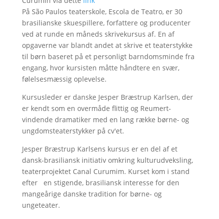
Curumin via dette
link
På São Paulos teaterskole, Escola de Teatro, er 30
brasilianske skuespillere, forfattere og producenter
ved at runde en måneds skrivekursus af. En af
opgaverne var blandt andet at skrive et teaterstykke
til børn baseret på et personligt barndomsminde fra
engang, hvor kursisten måtte håndtere en svær,
følelsesmæssig oplevelse.
Kursusleder er danske Jesper Bræstrup Karlsen, der
er kendt som en overmåde flittig og Reumert-
vindende dramatiker med en lang række børne- og
ungdomsteaterstykker på cv'et.
Jesper Bræstrup Karlsens kursus er en del af et
dansk-brasiliansk initiativ omkring kulturudveksling,
teaterprojektet Canal Curumim. Kurset kom i stand
efter en stigende, brasiliansk interesse for den
mangeårige danske tradition for børne- og
ungeteater.