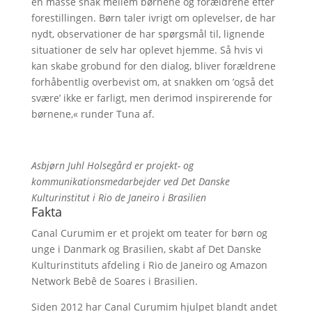
en masse snak mellem børnene og forældrene efter
forestillingen. Børn taler ivrigt om oplevelser, de har
nydt, observationer de har spørgsmål til, lignende
situationer de selv har oplevet hjemme. Så hvis vi
kan skabe grobund for den dialog, bliver forældrene
forhåbentlig overbevist om, at snakken om ’også det
svære’ ikke er farligt, men derimod inspirerende for
børnene,« runder Tuna af.
Asbjørn Juhl Holsegård er projekt- og
kommunikationsmedarbejder ved Det Danske
Kulturinstitut i Rio de Janeiro i Brasilien
Fakta
Canal Curumim er et projekt om teater for børn og
unge i Danmark og Brasilien, skabt af Det Danske
Kulturinstituts afdeling i Rio de Janeiro og Amazon
Network Bebê de Soares i Brasilien.
Siden 2012 har Canal Curumim hjulpet blandt andet