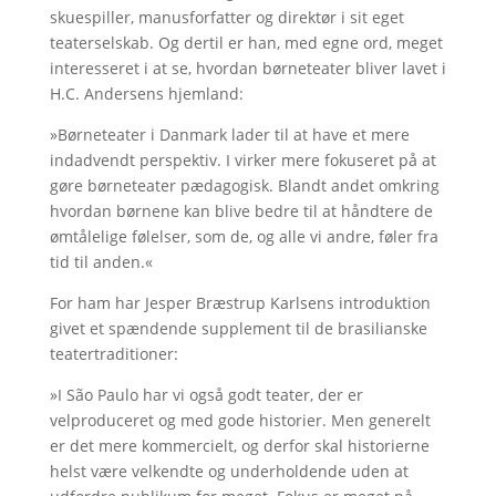
skuespiller, manusforfatter og direktør i sit eget
teaterselskab. Og dertil er han, med egne ord, meget
interesseret i at se, hvordan børneteater bliver lavet i
H.C. Andersens hjemland:
»Børneteater i Danmark lader til at have et mere
indadvendt perspektiv. I virker mere fokuseret på at
gøre børneteater pædagogisk. Blandt andet omkring
hvordan børnene kan blive bedre til at håndtere de
ømtålelige følelser, som de, og alle vi andre, føler fra
tid til anden.«
For ham har Jesper Bræstrup Karlsens introduktion
givet et spændende supplement til de brasilianske
teatertraditioner:
»I São Paulo har vi også godt teater, der er
velproduceret og med gode historier. Men generelt
er det mere kommercielt, og derfor skal historierne
helst være velkendte og underholdende uden at