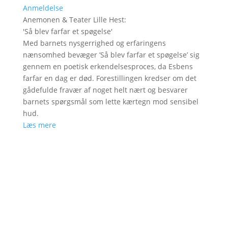
Anmeldelse
Anemonen & Teater Lille Hest
:
'
Så blev farfar et spøgelse
'
Med barnets nysgerrighed og erfaringens
nænsomhed bevæger ’Så blev farfar et spøgelse’ sig
gennem en poetisk erkendelsesproces, da Esbens
farfar en dag er død. Forestillingen kredser om det
gådefulde fravær af noget helt nært og besvarer
barnets spørgsmål som lette kærtegn mod sensibel
hud.
Læs mere