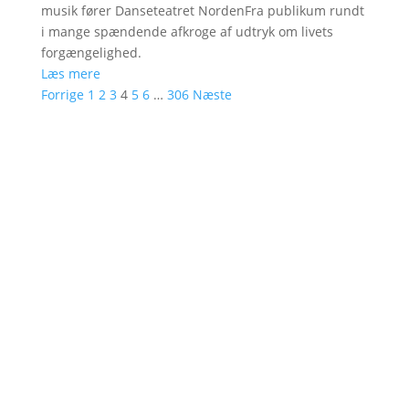
musik fører Danseteatret NordenFra publikum rundt
i mange spændende afkroge af udtryk om livets
forgængelighed.
Læs mere
Forrige
1
2
3
4
5
6
…
306
Næste