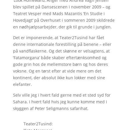
’Look Homeward, Angel’ med Andrea Vagn Jensen
blev spillet på Dansescenen i november 2009 – og
Teatret Vesper med Mads Mazantis ’En Studie i
Hovedjagt’ på Overhuset i sommeren 2009 skildrede
en nødhjælpsarbejder, der gik til grunde i junglen.
Det er imponerende, at Teater2Tusind har fået
denne internationale forestilling på benene – eller
på vandflaskerne. Og det skønne er velsagtens, at
’Fatamorgana’ både skaber eftertænksomhed og
gode grin hos de mellemstore børn og hos deres
voksne. Og en tørst efter at vide mere om det
kontinent, der absolut ikke kun lokker med sine
elefanter.
Selv ville jeg i hvert fald gerne med et sted syd for
Sahara. I hvert fald hvis jeg kunne komme med i
skyggen af Peter Seligmanns safarihat.
Teater2Tusind: