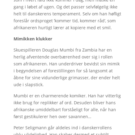
gang i løbet af ugen. Og det passer selvfølgelig ikke
helt til danskerens temperament. Selv om han høfligt
foreslår ordsproget ’kommer tid, kommer råd’, som
afrikaneren hurtigt lærer at kopiere med et smil.
Mimikken klukker
Skuespilleren Douglas Mumbi fra Zambia har en
herlig afventende overbærenhed over sig i rollen
som afrikaneren. Han underdriver bevidst sin mimik
i begyndelsen af forestillingen for så langsomt at
åbne for sine vidunderlige grimasser, der ender helt
ude i slapstick.
Mumbi er en charmerende komiker. Han har vitterlig
ikke brug for replikker af ord. Desuden bliver hans
afrikanske umiddelbart forståeligt for alle, når han
først gestikulerer hen over savannen…
Peter Seligmann går aldeles ind i danskerrollens
ublu ulidelighed. Han skaber dermed et subtilt