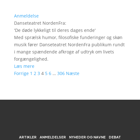
Anmeldelse
Danseteatret NordenFra
:
'
De døde lykkeligt til deres dages ende
'
Med sprælsk humor, filosofiske funderinger og skøn
musik fører Danseteatret NordenFra publikum rundt
i mange spændende afkroge af udtryk om livets
forgængelighed.
Læs mere
Forrige
1
2
3
4
5
6
…
306
Næste
ARTIKLER
ANMELDELSER
NYHEDER OG NAVNE
DEBAT