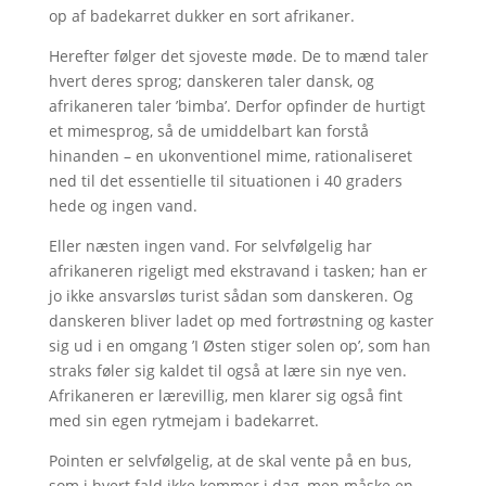
op af badekarret dukker en sort afrikaner.
Herefter følger det sjoveste møde. De to mænd taler
hvert deres sprog; danskeren taler dansk, og
afrikaneren taler ’bimba’. Derfor opfinder de hurtigt
et mimesprog, så de umiddelbart kan forstå
hinanden – en ukonventionel mime, rationaliseret
ned til det essentielle til situationen i 40 graders
hede og ingen vand.
Eller næsten ingen vand. For selvfølgelig har
afrikaneren rigeligt med ekstravand i tasken; han er
jo ikke ansvarsløs turist sådan som danskeren. Og
danskeren bliver ladet op med fortrøstning og kaster
sig ud i en omgang ’I Østen stiger solen op’, som han
straks føler sig kaldet til også at lære sin nye ven.
Afrikaneren er lærevillig, men klarer sig også fint
med sin egen rytmejam i badekarret.
Pointen er selvfølgelig, at de skal vente på en bus,
som i hvert fald ikke kommer i dag, men måske en