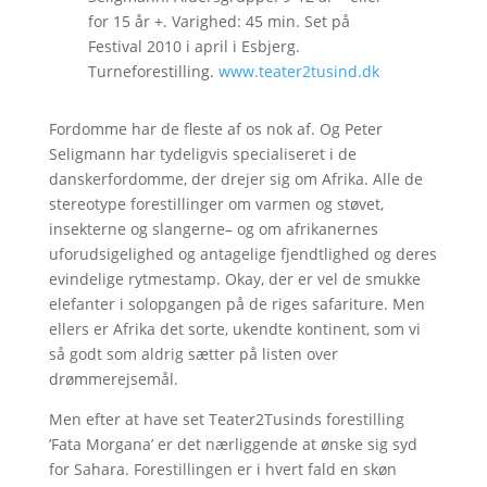
for 15 år +. Varighed: 45 min. Set på
Festival 2010 i april i Esbjerg.
Turneforestilling.
www.teater2tusind.dk
Fordomme har de fleste af os nok af. Og Peter
Seligmann har tydeligvis specialiseret i de
danskerfordomme, der drejer sig om Afrika. Alle de
stereotype forestillinger om varmen og støvet,
insekterne og slangerne– og om afrikanernes
uforudsigelighed og antagelige fjendtlighed og deres
evindelige rytmestamp. Okay, der er vel de smukke
elefanter i solopgangen på de riges safariture. Men
ellers er Afrika det sorte, ukendte kontinent, som vi
så godt som aldrig sætter på listen over
drømmerejsemål.
Men efter at have set Teater2Tusinds forestilling
’Fata Morgana’ er det nærliggende at ønske sig syd
for Sahara. Forestillingen er i hvert fald en skøn