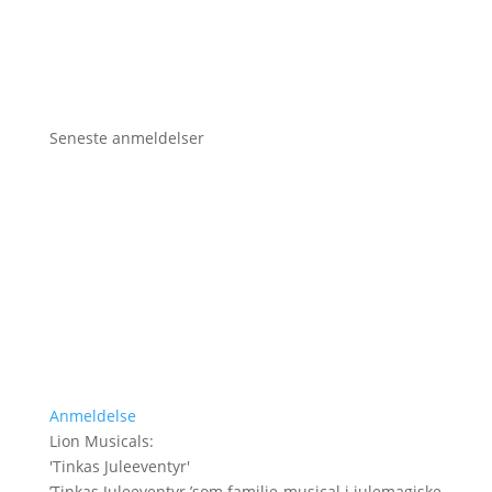
Seneste anmeldelser
Anmeldelse
Lion Musicals
:
'
Tinkas Juleeventyr
'
’Tinkas Juleeventyr ’som familie-musical i julemagiske