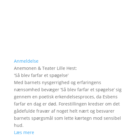
Anmeldelse
Anemonen & Teater Lille Hest
:
'
Så blev farfar et spøgelse
'
Med barnets nysgerrighed og erfaringens
nænsomhed bevæger ’Så blev farfar et spøgelse’ sig
gennem en poetisk erkendelsesproces, da Esbens
farfar en dag er død. Forestillingen kredser om det
gådefulde fravær af noget helt nært og besvarer
barnets spørgsmål som lette kærtegn mod sensibel
hud.
Læs mere