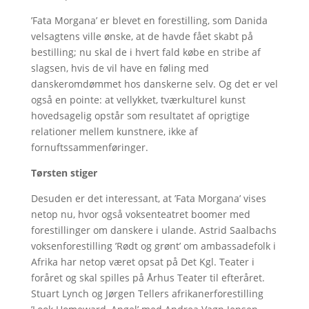
’Fata Morgana’ er blevet en forestilling, som Danida
velsagtens ville ønske, at de havde fået skabt på
bestilling; nu skal de i hvert fald købe en stribe af
slagsen, hvis de vil have en føling med
danskeromdømmet hos danskerne selv. Og det er vel
også en pointe: at vellykket, tværkulturel kunst
hovedsagelig opstår som resultatet af oprigtige
relationer mellem kunstnere, ikke af
fornuftssammenføringer.
Tørsten stiger
Desuden er det interessant, at ’Fata Morgana’ vises
netop nu, hvor også voksenteatret boomer med
forestillinger om danskere i ulande. Astrid Saalbachs
voksenforestilling ’Rødt og grønt’ om ambassadefolk i
Afrika har netop været opsat på Det Kgl. Teater i
foråret og skal spilles på Århus Teater til efteråret.
Stuart Lynch og Jørgen Tellers afrikanerforestilling