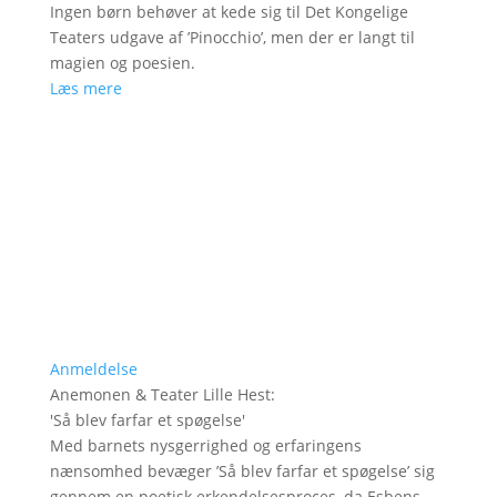
Ingen børn behøver at kede sig til Det Kongelige
Teaters udgave af ’Pinocchio’, men der er langt til
magien og poesien.
Læs mere
Anmeldelse
Anemonen & Teater Lille Hest
:
'
Så blev farfar et spøgelse
'
Med barnets nysgerrighed og erfaringens
nænsomhed bevæger ’Så blev farfar et spøgelse’ sig
gennem en poetisk erkendelsesproces, da Esbens