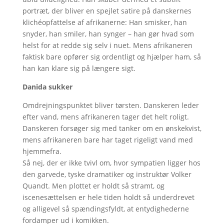
portræt, der bliver en spejlet satire på danskernes
klichéopfattelse af afrikanerne: Han smisker, han
snyder, han smiler, han synger – han gør hvad som
helst for at redde sig selv i nuet. Mens afrikaneren
faktisk bare opfører sig ordentligt og hjælper ham, så
han kan klare sig på længere sigt.
Danida sukker
Omdrejningspunktet bliver tørsten. Danskeren leder
efter vand, mens afrikaneren tager det helt roligt.
Danskeren forsøger sig med tanker om en ønskekvist,
mens afrikaneren bare har taget rigeligt vand med
hjemmefra.
Så nej, der er ikke tvivl om, hvor sympatien ligger hos
den garvede, tyske dramatiker og instruktør Volker
Quandt. Men plottet er holdt så stramt, og
iscenesættelsen er hele tiden holdt så underdrevet
og alligevel så spændingsfyldt, at entydighederne
fordamper ud i komikken.