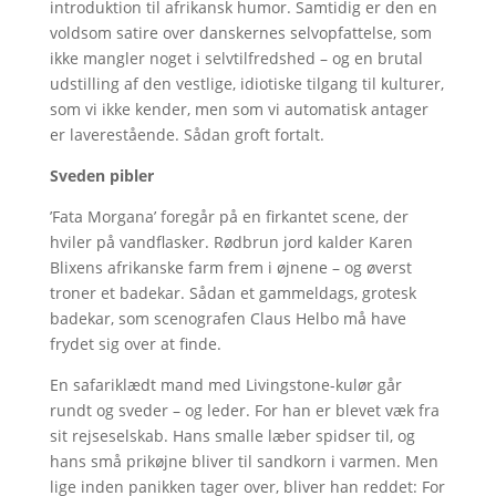
introduktion til afrikansk humor. Samtidig er den en
voldsom satire over danskernes selvopfattelse, som
ikke mangler noget i selvtilfredshed – og en brutal
udstilling af den vestlige, idiotiske tilgang til kulturer,
som vi ikke kender, men som vi automatisk antager
er laverestående. Sådan groft fortalt.
Sveden pibler
’Fata Morgana’ foregår på en firkantet scene, der
hviler på vandflasker. Rødbrun jord kalder Karen
Blixens afrikanske farm frem i øjnene – og øverst
troner et badekar. Sådan et gammeldags, grotesk
badekar, som scenografen Claus Helbo må have
frydet sig over at finde.
En safariklædt mand med Livingstone-kulør går
rundt og sveder – og leder. For han er blevet væk fra
sit rejseselskab. Hans smalle læber spidser til, og
hans små prikøjne bliver til sandkorn i varmen. Men
lige inden panikken tager over, bliver han reddet: For