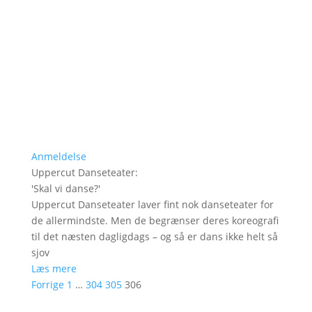
Anmeldelse
Uppercut Danseteater
:
'
Skal vi danse?
'
Uppercut Danseteater laver fint nok danseteater for
de allermindste. Men de begrænser deres koreografi
til det næsten dagligdags – og så er dans ikke helt så
sjov
Læs mere
Forrige
1
…
304
305
306