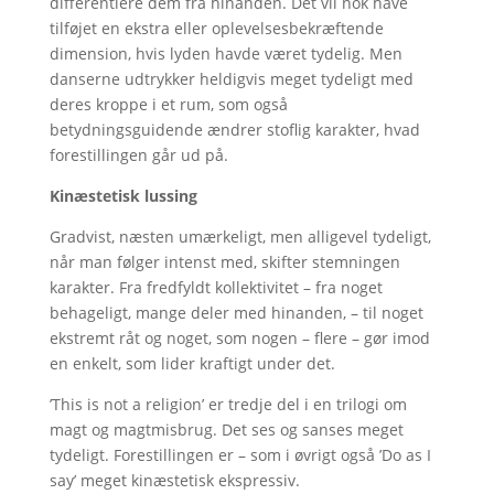
differentiere dem fra hinanden. Det vil nok have
tilføjet en ekstra eller oplevelsesbekræftende
dimension, hvis lyden havde været tydelig. Men
danserne udtrykker heldigvis meget tydeligt med
deres kroppe i et rum, som også
betydningsguidende ændrer stoflig karakter, hvad
forestillingen går ud på.
Kinæstetisk lussing
Gradvist, næsten umærkeligt, men alligevel tydeligt,
når man følger intenst med, skifter stemningen
karakter. Fra fredfyldt kollektivitet – fra noget
behageligt, mange deler med hinanden, – til noget
ekstremt råt og noget, som nogen – flere – gør imod
en enkelt, som lider kraftigt under det.
’This is not a religion’ er tredje del i en trilogi om
magt og magtmisbrug. Det ses og sanses meget
tydeligt. Forestillingen er – som i øvrigt også ’Do as I
say’ meget kinæstetisk ekspressiv.