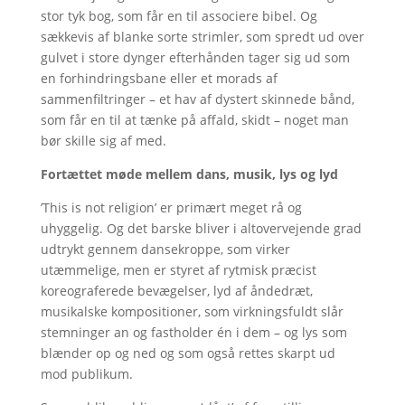
stor tyk bog, som får en til associere bibel. Og
sækkevis af blanke sorte strimler, som spredt ud over
gulvet i store dynger efterhånden tager sig ud som
en forhindringsbane eller et morads af
sammenfiltringer – et hav af dystert skinnede bånd,
som får en til at tænke på affald, skidt – noget man
bør skille sig af med.
Fortættet møde mellem dans, musik, lys og lyd
’This is not religion’ er primært meget rå og
uhyggelig. Og det barske bliver i altovervejende grad
udtrykt gennem dansekroppe, som virker
utæmmelige, men er styret af rytmisk præcist
koreograferede bevægelser, lyd af åndedræt,
musikalske kompositioner, som virkningsfuldt slår
stemninger an og fastholder én i dem – og lys som
blænder op og ned og som også rettes skarpt ud
mod publikum.