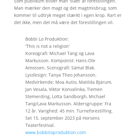
Som publikum bliver man ‘slået’ af forestillingen.
Man mærker den magt og det magtmisbrug, som
kommer til udtryk meget stærkt i egen krop. Rart er
det ikke, men det må være det forestillingen vil.
Bobbi Lo Produktion:
'This is not a religion'
Koreografi: Michael Tang og Lava
Markusson. Komponist: Hans-Ole
Amossen. Scenografi: Sámal Blak.
Lysdesign: Tanya Theo Johansson.
Medvirkende: Moa Autio, Matilda Bjärum,
Jan Vesala, Viktor Konvalinka, Tiemen
Stemerding, Lotta Sandborgh, Michael
Tang/Lava Markusson. Aldersgruppe: Fra
12 år. Varighed: 45 min. Turneforestilling.
Set 15. september 2023 på Horsens
Teaterfestival.
www.bobbiloproduktion.com