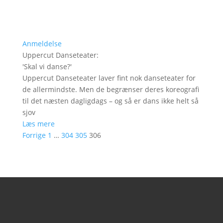
Anmeldelse
Uppercut Danseteater
:
'
Skal vi danse?
'
Uppercut Danseteater laver fint nok danseteater for
de allermindste. Men de begrænser deres koreografi
til det næsten dagligdags – og så er dans ikke helt så
sjov
Læs mere
Forrige
1
…
304
305
306