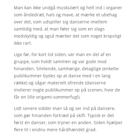
Man kan ikke undgå muskulært og helt ind i organer
som åndedræt, hals og mave, at mærke et ubehag
over det, som udspiller sig danserne imellem
samtidig med, at man føler sig som en slags
medskyldig og også mærker det som noget kropsligt
ikke rart.
Lige før, for kort tid siden, var man en del af en
gruppe, som holdt sammen og var gode mod
hinanden. Smilende, samhørige, delagtige (enkelte
publikummer bydes op at danse med i en lang
række) og sågar materielt ofrende (danserne
inviterer nogle publikummer op på scenen, hvor de
får en lille origami-sommerfugl).
Lidt senere sidder man så og ser ind på dansere,
som gør hinanden fortræd på skift. Typisk er det
først én danser, som tryner en anden. Siden hjælper
flere til i endnu mere hårdhændet grad.