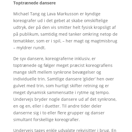
Toptrænede dansere
Michael Tang og Lava Markusson er kyndige
koreografer ud i det gebet at skabe omskiftelige
udtryk, der på den vis smitter helt fysisk kropsligt af
på publikum, samtidig med tanker omkring netop de
tematikker, som er i spil, – her magt og magtmisbrug
– myldrer rundt.
De syv dansere, koreograferne inklusiv, er
toptrænede og følger meget præcist koreografiens
mange skift mellem synkrone bevægelser og
individuelle trin. Samtlige dansere ‘glider’ hen over
gulvet med trin, som hurtigt skifter retning og er
meget dynamisk sammensatte i rytme og tempo.
Undervejs bryder nogle dansere ud af det synkrone,
en og en, eller i duetter. Til andre tider deler
danserne sig i to eller flere grupper og danser
simultant forskellige koreografier.
Undervejs tages enkle udvalgte rekvisitter i brug. En