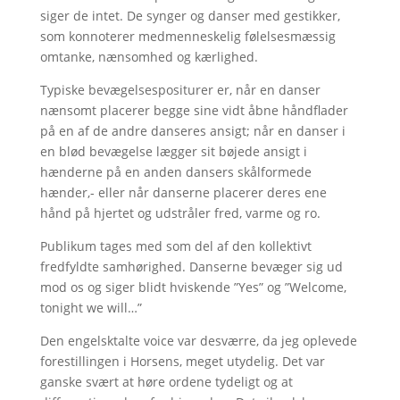
siger de intet. De synger og danser med gestikker,
som konnoterer medmenneskelig følelsesmæssig
omtanke, nænsomhed og kærlighed.
Typiske bevægelsespositurer er, når en danser
nænsomt placerer begge sine vidt åbne håndflader
på en af de andre danseres ansigt; når en danser i
en blød bevægelse lægger sit bøjede ansigt i
hænderne på en anden dansers skålformede
hænder,- eller når danserne placerer deres ene
hånd på hjertet og udstråler fred, varme og ro.
Publikum tages med som del af den kollektivt
fredfyldte samhørighed. Danserne bevæger sig ud
mod os og siger blidt hviskende ”Yes” og ”Welcome,
tonight we will…”
Den engelsktalte voice var desværre, da jeg oplevede
forestillingen i Horsens, meget utydelig. Det var
ganske svært at høre ordene tydeligt og at