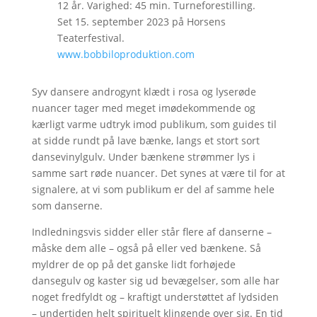
12 år. Varighed: 45 min. Turneforestilling.
Set 15. september 2023 på Horsens
Teaterfestival.
www.bobbiloproduktion.com
Syv dansere androgynt klædt i rosa og lyserøde
nuancer tager med meget imødekommende og
kærligt varme udtryk imod publikum, som guides til
at sidde rundt på lave bænke, langs et stort sort
dansevinylgulv. Under bænkene strømmer lys i
samme sart røde nuancer. Det synes at være til for at
signalere, at vi som publikum er del af samme hele
som danserne.
Indledningsvis sidder eller står flere af danserne –
måske dem alle – også på eller ved bænkene. Så
myldrer de op på det ganske lidt forhøjede
dansegulv og kaster sig ud bevægelser, som alle har
noget fredfyldt og – kraftigt understøttet af lydsiden
– undertiden helt spirituelt klingende over sig. En tid