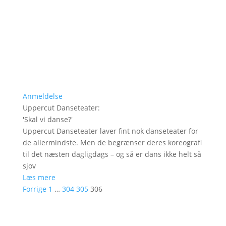
Anmeldelse
Uppercut Danseteater
:
'
Skal vi danse?
'
Uppercut Danseteater laver fint nok danseteater for
de allermindste. Men de begrænser deres koreografi
til det næsten dagligdags – og så er dans ikke helt så
sjov
Læs mere
Forrige
1
…
304
305
306