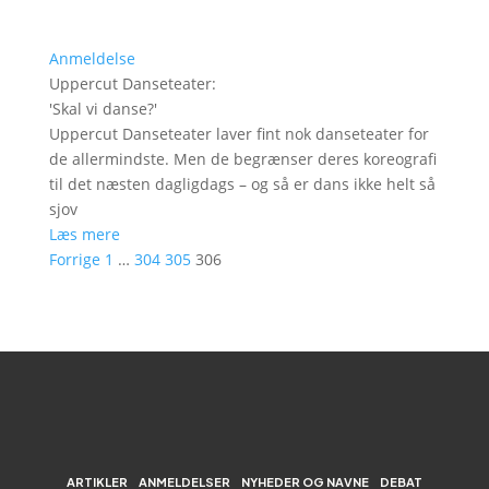
Anmeldelse
Uppercut Danseteater
:
'
Skal vi danse?
'
Uppercut Danseteater laver fint nok danseteater for
de allermindste. Men de begrænser deres koreografi
til det næsten dagligdags – og så er dans ikke helt så
sjov
Læs mere
Forrige
1
…
304
305
306
ARTIKLER
ANMELDELSER
NYHEDER OG NAVNE
DEBAT