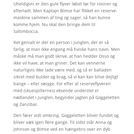
Uheldigvis er den gule flyver løbet tør for rosiner og
efterladt. Men Kaptajn Bimse har flikket en reserve-
maskine sammen af ting og sager, så han kunne
komme hjem. Nu skal den bringe dem til
Saltimbocca.
Ret genialt er der en person i junglen, der er så
farlig, at man ikke engang må hviske hans navn. Men
måske må man godt skrive, at han hedder Osso og
ikke vil have, at man griner. Det kan vennerne
naturligvis ikke lade være med, og så er balladen
sikret med bulder og brag, så vi kan kan blive dejligt
bange – eller søsyge. For efter at reserveflyveren
med (skuespillernes) eksende understel er
nødlandet i junglen, begynder jagten på Goggeletten
og Zanzibar.
Den fører vidt omkring. Goggeletten bliver fundet og
bliver væk igen flere gange. Til sidst står Anna og
Johnson og Bimse ved en hængebro over en dyb