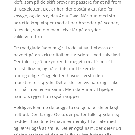
kløft, som på de skift prøver at passere for at nå frem
til Gogeletten. Det er her, der opstår akut fare for
søsyge, og det skyldes Anja Owe. Når hun med sin
adrætte krop vipper med et par brædder på scenen,
føles det, som om man selv står på en yderst
vakkevorn bro.
De madglade (som mig) vil vide, at saltimbocca er
navnet på en lækker italiensk gryderet med kalvekød.
Der tales også bekymrende meget om at 'simre' i
forestillingen, og på et tidspunkt sker det
uundgåelige. Goggeletten havner først i den
monsterstore gryde. Det er der en vis naturlig risiko
for, når man er en kanin. Men da Anna vil hjælpe
ham op, ryger hun også i suppen.
Heldigvis komme de begge to op igen, før de er kogt
helt ud. Den farlige Osso, der putter folk i gryden og
hedder Buco til efternavn, er nemlig til at tale med
og lærer også at smile. Det er også ham, der deler ud