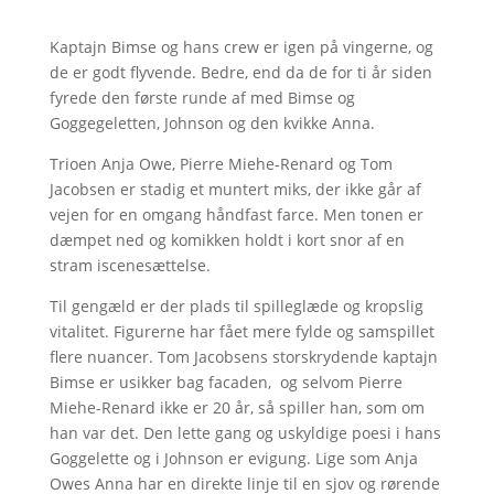
Kaptajn Bimse og hans crew er igen på vingerne, og
de er godt flyvende. Bedre, end da de for ti år siden
fyrede den første runde af med Bimse og
Goggegeletten, Johnson og den kvikke Anna.
Trioen Anja Owe, Pierre Miehe-Renard og Tom
Jacobsen er stadig et muntert miks, der ikke går af
vejen for en omgang håndfast farce. Men tonen er
dæmpet ned og komikken holdt i kort snor af en
stram iscenesættelse.
Til gengæld er der plads til spilleglæde og kropslig
vitalitet. Figurerne har fået mere fylde og samspillet
flere nuancer. Tom Jacobsens storskrydende kaptajn
Bimse er usikker bag facaden, og selvom Pierre
Miehe-Renard ikke er 20 år, så spiller han, som om
han var det. Den lette gang og uskyldige poesi i hans
Goggelette og i Johnson er evigung. Lige som Anja
Owes Anna har en direkte linje til en sjov og rørende