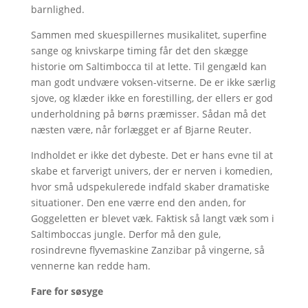
barnlighed.
Sammen med skuespillernes musikalitet, superfine
sange og knivskarpe timing får det den skægge
historie om Saltimbocca til at lette. Til gengæld kan
man godt undvære voksen-vitserne. De er ikke særlig
sjove, og klæder ikke en forestilling, der ellers er god
underholdning på børns præmisser. Sådan må det
næsten være, når forlægget er af Bjarne Reuter.
Indholdet er ikke det dybeste. Det er hans evne til at
skabe et farverigt univers, der er nerven i komedien,
hvor små udspekulerede indfald skaber dramatiske
situationer. Den ene værre end den anden, for
Goggeletten er blevet væk. Faktisk så langt væk som i
Saltimboccas jungle. Derfor må den gule,
rosindrevne flyvemaskine Zanzibar på vingerne, så
vennerne kan redde ham.
Fare for søsyge