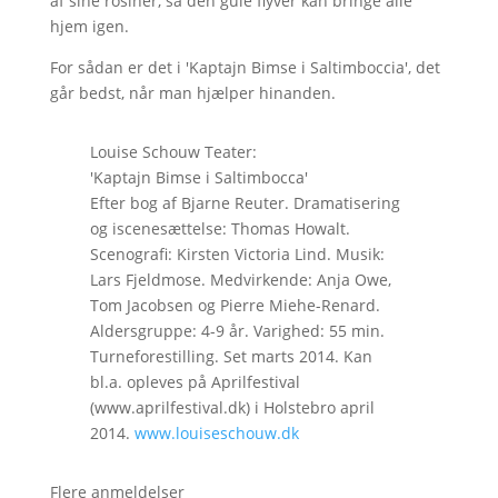
af sine rosiner, så den gule flyver kan bringe alle
hjem igen.
For sådan er det i 'Kaptajn Bimse i Saltimboccia', det
går bedst, når man hjælper hinanden.
Louise Schouw Teater:
'Kaptajn Bimse i Saltimbocca'
Efter bog af Bjarne Reuter. Dramatisering
og iscenesættelse: Thomas Howalt.
Scenografi: Kirsten Victoria Lind. Musik:
Lars Fjeldmose. Medvirkende: Anja Owe,
Tom Jacobsen og Pierre Miehe-Renard.
Aldersgruppe: 4-9 år. Varighed: 55 min.
Turneforestilling. Set marts 2014. Kan
bl.a. opleves på Aprilfestival
(www.aprilfestival.dk) i Holstebro april
2014.
www.louiseschouw.dk
Flere anmeldelser