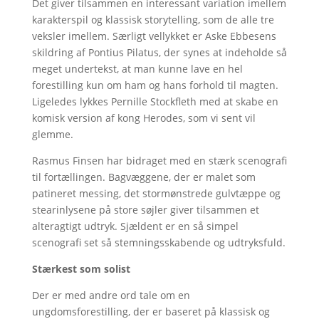
Det giver tilsammen en interessant variation imellem
karakterspil og klassisk storytelling, som de alle tre
veksler imellem. Særligt vellykket er Aske Ebbesens
skildring af Pontius Pilatus, der synes at indeholde så
meget undertekst, at man kunne lave en hel
forestilling kun om ham og hans forhold til magten.
Ligeledes lykkes Pernille Stockfleth med at skabe en
komisk version af kong Herodes, som vi sent vil
glemme.
Rasmus Finsen har bidraget med en stærk scenografi
til fortællingen. Bagvæggene, der er malet som
patineret messing, det stormønstrede gulvtæppe og
stearinlysene på store søjler giver tilsammen et
alteragtigt udtryk. Sjældent er en så simpel
scenografi set så stemningsskabende og udtryksfuld.
Stærkest som solist
Der er med andre ord tale om en
ungdomsforestilling, der er baseret på klassisk og