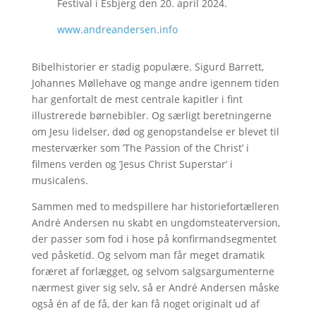
Festival i Esbjerg den 20. april 2024.
www.andreandersen.info
Bibelhistorier er stadig populære. Sigurd Barrett,
Johannes Møllehave og mange andre igennem tiden
har genfortalt de mest centrale kapitler i fint
illustrerede børnebibler. Og særligt beretningerne
om Jesu lidelser, død og genopstandelse er blevet til
mesterværker som ’The Passion of the Christ’ i
filmens verden og ’Jesus Christ Superstar’ i
musicalens.
Sammen med to medspillere har historiefortælleren
André Andersen nu skabt en ungdomsteaterversion,
der passer som fod i hose på konfirmandsegmentet
ved påsketid. Og selvom man får meget dramatik
foræret af forlægget, og selvom salgsargumenterne
nærmest giver sig selv, så er André Andersen måske
også én af de få, der kan få noget originalt ud af