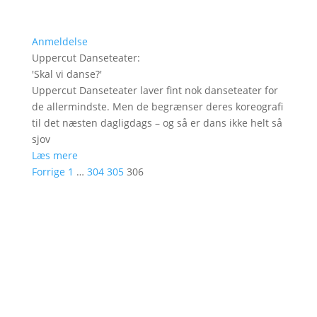
Anmeldelse
Uppercut Danseteater
:
'
Skal vi danse?
'
Uppercut Danseteater laver fint nok danseteater for
de allermindste. Men de begrænser deres koreografi
til det næsten dagligdags – og så er dans ikke helt så
sjov
Læs mere
Forrige
1
…
304
305
306