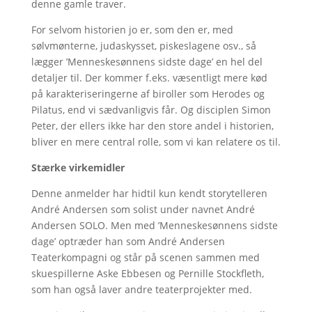
denne gamle traver.
For selvom historien jo er, som den er, med
sølvmønterne, judaskysset, piskeslagene osv., så
lægger ’Menneskesønnens sidste dage’ en hel del
detaljer til. Der kommer f.eks. væsentligt mere kød
på karakteriseringerne af biroller som Herodes og
Pilatus, end vi sædvanligvis får. Og disciplen Simon
Peter, der ellers ikke har den store andel i historien,
bliver en mere central rolle, som vi kan relatere os til.
Stærke virkemidler
Denne anmelder har hidtil kun kendt storytelleren
André Andersen som solist under navnet André
Andersen SOLO. Men med ’Menneskesønnens sidste
dage’ optræder han som André Andersen
Teaterkompagni og står på scenen sammen med
skuespillerne Aske Ebbesen og Pernille Stockfleth,
som han også laver andre teaterprojekter med.