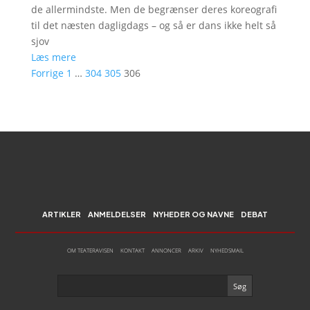
de allermindste. Men de begrænser deres koreografi
til det næsten dagligdags – og så er dans ikke helt så
sjov
Læs mere
Forrige
1
…
304
305
306
ARTIKLER
ANMELDELSER
NYHEDER OG NAVNE
DEBAT
OM TEATERAVISEN
KONTAKT
ANNONCER
ARKIV
NYHEDSMAIL