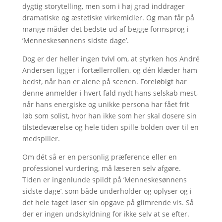
dygtig storytelling, men som i høj grad inddrager
dramatiske og æstetiske virkemidler. Og man får på
mange måder det bedste ud af begge formsprog i
’Menneskesønnens sidste dage’.
Dog er der heller ingen tvivl om, at styrken hos André
Andersen ligger i fortællerrollen, og dén klæder ham
bedst, når han er alene på scenen. Foreløbigt har
denne anmelder i hvert fald nydt hans selskab mest,
når hans energiske og unikke persona har fået frit
løb som solist, hvor han ikke som her skal dosere sin
tilstedeværelse og hele tiden spille bolden over til en
medspiller.
Om dét så er en personlig præference eller en
professionel vurdering, må læseren selv afgøre.
Tiden er ingenlunde spildt på ’Menneskesønnens
sidste dage’, som både underholder og oplyser og i
det hele taget løser sin opgave på glimrende vis. Så
der er ingen undskyldning for ikke selv at se efter.