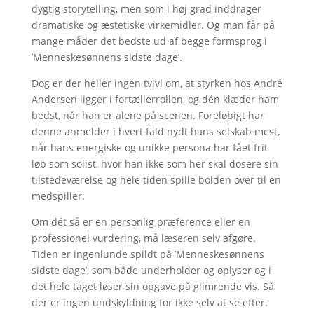
dygtig storytelling, men som i høj grad inddrager
dramatiske og æstetiske virkemidler. Og man får på
mange måder det bedste ud af begge formsprog i
’Menneskesønnens sidste dage’.
Dog er der heller ingen tvivl om, at styrken hos André
Andersen ligger i fortællerrollen, og dén klæder ham
bedst, når han er alene på scenen. Foreløbigt har
denne anmelder i hvert fald nydt hans selskab mest,
når hans energiske og unikke persona har fået frit
løb som solist, hvor han ikke som her skal dosere sin
tilstedeværelse og hele tiden spille bolden over til en
medspiller.
Om dét så er en personlig præference eller en
professionel vurdering, må læseren selv afgøre.
Tiden er ingenlunde spildt på ’Menneskesønnens
sidste dage’, som både underholder og oplyser og i
det hele taget løser sin opgave på glimrende vis. Så
der er ingen undskyldning for ikke selv at se efter.