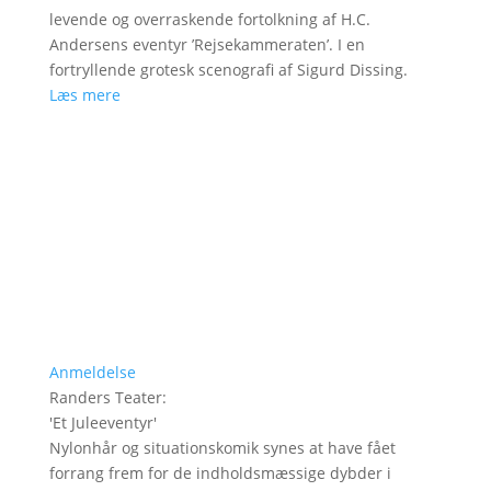
levende og overraskende fortolkning af H.C.
Andersens eventyr ’Rejsekammeraten’. I en
fortryllende grotesk scenografi af Sigurd Dissing.
Læs mere
Anmeldelse
Randers Teater
:
'
Et Juleeventyr
'
Nylonhår og situationskomik synes at have fået
forrang frem for de indholdsmæssige dybder i