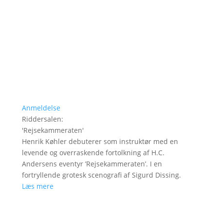
Anmeldelse
Riddersalen
:
'
Rejsekammeraten
'
Henrik Køhler debuterer som instruktør med en
levende og overraskende fortolkning af H.C.
Andersens eventyr ’Rejsekammeraten’. I en
fortryllende grotesk scenografi af Sigurd Dissing.
Læs mere