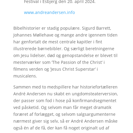
Festival i Esbjerg den 20. april 2024.
www.andreandersen.info
Bibelhistorier er stadig populære. Sigurd Barrett,
Johannes Møllehave og mange andre igennem tiden
har genfortalt de mest centrale kapitler i fint
illustrerede børnebibler. Og særligt beretningerne
om Jesu lidelser, død og genopstandelse er blevet til
mesterværker som ’The Passion of the Christ’ i
filmens verden og ’Jesus Christ Superstar’ i
musicalens.
Sammen med to medspillere har historiefortælleren
André Andersen nu skabt en ungdomsteaterversion,
der passer som fod i hose på konfirmandsegmentet
ved påsketid. Og selvom man får meget dramatik
foræret af forlægget, og selvom salgsargumenterne
nærmest giver sig selv, så er André Andersen måske
også én af de få, der kan få noget originalt ud af