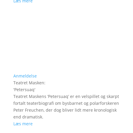
Læs mere
Anmeldelse
Teatret Masken
:
'
Petersuaq
'
Teatret Maskens ’Petersuaq’ er en velspillet og skarpt
fortalt teaterbiografi om bysbarnet og polarforskeren
Peter Freuchen, der dog bliver lidt mere kronologisk
end dramatisk.
Læs mere