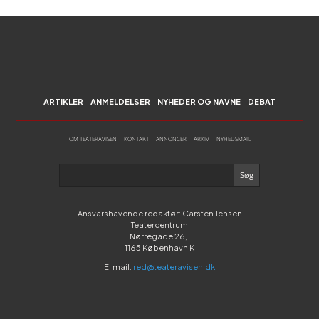
ARTIKLER
ANMELDELSER
NYHEDER OG NAVNE
DEBAT
OM TEATERAVISEN
KONTAKT
ANNONCER
ARKIV
NYHEDSMAIL
Ansvarshavende redaktør: Carsten Jensen
Teatercentrum
Nørregade 26,1
1165 København K
E-mail:
red@teateravisen.dk