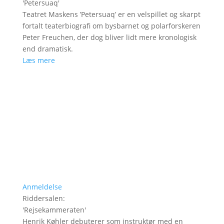
'
Petersuaq
'
Teatret Maskens ’Petersuaq’ er en velspillet og skarpt
fortalt teaterbiografi om bysbarnet og polarforskeren
Peter Freuchen, der dog bliver lidt mere kronologisk
end dramatisk.
Læs mere
Anmeldelse
Riddersalen
:
'
Rejsekammeraten
'
Henrik Køhler debuterer som instruktør med en