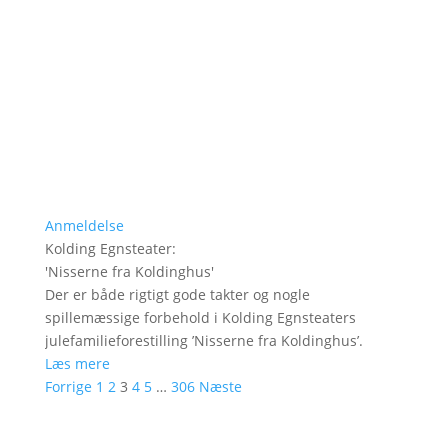
Anmeldelse
Kolding Egnsteater
:
'
Nisserne fra Koldinghus
'
Der er både rigtigt gode takter og nogle
spillemæssige forbehold i Kolding Egnsteaters
julefamilieforestilling ’Nisserne fra Koldinghus’.
Læs mere
Forrige
1
2
3
4
5
…
306
Næste