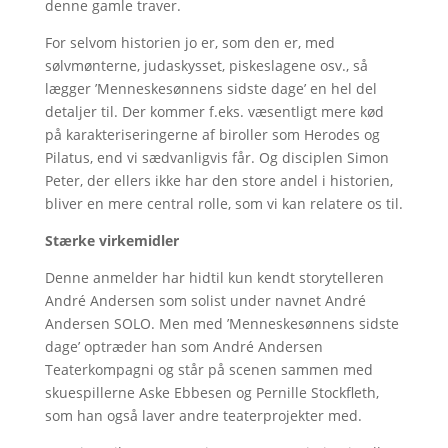
denne gamle traver.
For selvom historien jo er, som den er, med
sølvmønterne, judaskysset, piskeslagene osv., så
lægger ’Menneskesønnens sidste dage’ en hel del
detaljer til. Der kommer f.eks. væsentligt mere kød
på karakteriseringerne af biroller som Herodes og
Pilatus, end vi sædvanligvis får. Og disciplen Simon
Peter, der ellers ikke har den store andel i historien,
bliver en mere central rolle, som vi kan relatere os til.
Stærke virkemidler
Denne anmelder har hidtil kun kendt storytelleren
André Andersen som solist under navnet André
Andersen SOLO. Men med ’Menneskesønnens sidste
dage’ optræder han som André Andersen
Teaterkompagni og står på scenen sammen med
skuespillerne Aske Ebbesen og Pernille Stockfleth,
som han også laver andre teaterprojekter med.