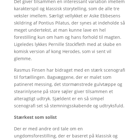
Det giver tilsammen en interessant variation imellem
karakterspil og klassisk storytelling, som de alle tre
veksler imellem. Særligt vellykket er Aske Ebbesens
skildring af Pontius Pilatus, der synes at indeholde så
meget undertekst, at man kunne lave en hel
forestilling kun om ham og hans forhold til magten.
Ligeledes lykkes Pernille Stockfleth med at skabe en
komisk version af kong Herodes, som vi sent vil
glemme.
Rasmus Finsen har bidraget med en stærk scenografi
til fortællingen. Bagvæggene, der er malet som
patineret messing, det stormønstrede gulvtæppe og
stearinlysene på store søjler giver tilsammen et
alteragtigt udtryk. Sjældent er en så simpel
scenografi set så stemningsskabende og udtryksfuld.
Stærkest som solist
Der er med andre ord tale om en
ungdomsforestilling, der er baseret på klassisk og