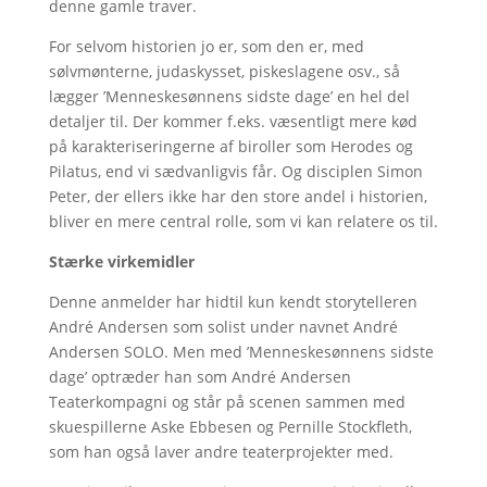
denne gamle traver.
For selvom historien jo er, som den er, med
sølvmønterne, judaskysset, piskeslagene osv., så
lægger ’Menneskesønnens sidste dage’ en hel del
detaljer til. Der kommer f.eks. væsentligt mere kød
på karakteriseringerne af biroller som Herodes og
Pilatus, end vi sædvanligvis får. Og disciplen Simon
Peter, der ellers ikke har den store andel i historien,
bliver en mere central rolle, som vi kan relatere os til.
Stærke virkemidler
Denne anmelder har hidtil kun kendt storytelleren
André Andersen som solist under navnet André
Andersen SOLO. Men med ’Menneskesønnens sidste
dage’ optræder han som André Andersen
Teaterkompagni og står på scenen sammen med
skuespillerne Aske Ebbesen og Pernille Stockfleth,
som han også laver andre teaterprojekter med.