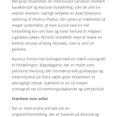
Det giver tilsammen en interessant variation imellem
karakterspil og klassisk storytelling, som de alle tre
veksler imellem. Særligt vellykket er Aske Ebbesens
skildring af Pontius Pilatus, der synes at indeholde så
meget undertekst, at man kunne lave en hel
forestilling kun om ham og hans forhold til magten.
Ligeledes lykkes Pernille Stockfleth med at skabe en
komisk version af kong Herodes, som vi sent vil
glemme.
Rasmus Finsen har bidraget med en stærk scenografi
til fortællingen. Bagvæggene, der er malet som
patineret messing, det stormønstrede gulvtæppe og
stearinlysene på store søjler giver tilsammen et
alteragtigt udtryk. Sjældent er en så simpel
scenografi set så stemningsskabende og udtryksfuld.
Stærkest som solist
Der er med andre ord tale om en
ungdomsforestilling, der er baseret på klassisk og