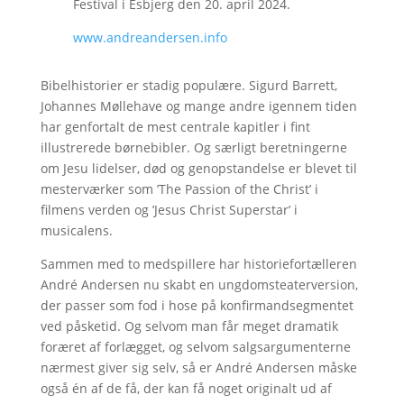
Festival i Esbjerg den 20. april 2024.
www.andreandersen.info
Bibelhistorier er stadig populære. Sigurd Barrett,
Johannes Møllehave og mange andre igennem tiden
har genfortalt de mest centrale kapitler i fint
illustrerede børnebibler. Og særligt beretningerne
om Jesu lidelser, død og genopstandelse er blevet til
mesterværker som ’The Passion of the Christ’ i
filmens verden og ’Jesus Christ Superstar’ i
musicalens.
Sammen med to medspillere har historiefortælleren
André Andersen nu skabt en ungdomsteaterversion,
der passer som fod i hose på konfirmandsegmentet
ved påsketid. Og selvom man får meget dramatik
foræret af forlægget, og selvom salgsargumenterne
nærmest giver sig selv, så er André Andersen måske
også én af de få, der kan få noget originalt ud af