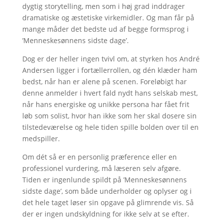
dygtig storytelling, men som i høj grad inddrager
dramatiske og æstetiske virkemidler. Og man får på
mange måder det bedste ud af begge formsprog i
’Menneskesønnens sidste dage’.
Dog er der heller ingen tvivl om, at styrken hos André
Andersen ligger i fortællerrollen, og dén klæder ham
bedst, når han er alene på scenen. Foreløbigt har
denne anmelder i hvert fald nydt hans selskab mest,
når hans energiske og unikke persona har fået frit
løb som solist, hvor han ikke som her skal dosere sin
tilstedeværelse og hele tiden spille bolden over til en
medspiller.
Om dét så er en personlig præference eller en
professionel vurdering, må læseren selv afgøre.
Tiden er ingenlunde spildt på ’Menneskesønnens
sidste dage’, som både underholder og oplyser og i
det hele taget løser sin opgave på glimrende vis. Så
der er ingen undskyldning for ikke selv at se efter.