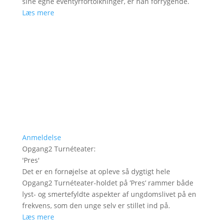
sine egne eventyrfortolkninger, er han forrygende.
Læs mere
Anmeldelse
Opgang2 Turnéteater
:
'
Pres
'
Det er en fornøjelse at opleve så dygtigt hele
Opgang2 Turnéteater-holdet på ’Pres’ rammer både
lyst- og smertefyldte aspekter af ungdomslivet på en
frekvens, som den unge selv er stillet ind på.
Læs mere