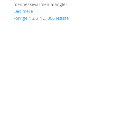
menneskevarmen mangler.
Læs mere
Forrige
1
2
3
4
…
306
Næste