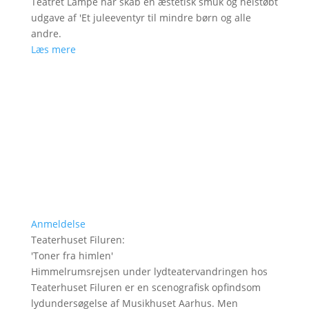
Teatret Lampe har skab en æstetisk smuk og helstøbt
udgave af 'Et juleeventyr til mindre børn og alle
andre.
Læs mere
Anmeldelse
Teaterhuset Filuren
:
'
Toner fra himlen
'
Himmelrumsrejsen under lydteatervandringen hos
Teaterhuset Filuren er en scenografisk opfindsom
lydundersøgelse af Musikhuset Aarhus. Men