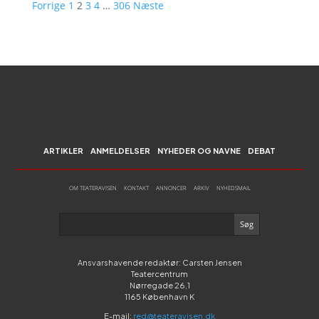
Forrige
1
2
3
4
…
306
Næste
ARTIKLER
ANMELDELSER
NYHEDER OG NAVNE
DEBAT
OM TEATERAVISEN
KONTAKT
ANNONCER
ARKIV
NYHEDSMAIL
Ansvarshavende redaktør: Carsten Jensen
Teatercentrum
Nørregade 26,1
1165 København K
E-mail:
red@teateravisen.dk