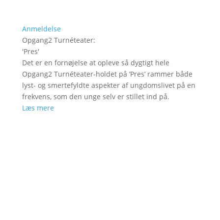
Anmeldelse
Opgang2 Turnéteater
:
'
Pres
'
Det er en fornøjelse at opleve så dygtigt hele
Opgang2 Turnéteater-holdet på ’Pres’ rammer både
lyst- og smertefyldte aspekter af ungdomslivet på en
frekvens, som den unge selv er stillet ind på.
Læs mere