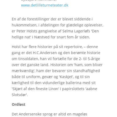
www.detlilleturneteater.dk
En af de forestillinger der er blevet siddende i
hukommelsen, i afdelingen for glædelige oplevelser,
er Peter Holsts gengivelse af Selma Lagerløfs 'Den
hellige nat' i Næstved for snart fem år siden.
Holst har flere historier på sit repertoire, – denne
gang er det H.C.Andersen og den berømte historie
om tinsoldaten, han vil fortælle for de 2- til 5-årige
over det ganske land. Historien om 'ham, som bliver
mærkværdig', ham der bevarer sin standhaftighed
både til uniform, gevær og 'Kaskjet', og til sin
kærlighed til den vidunderlige ballerina med sit
'Skjørt af den fineste Linon' i papirslottets 'aabne
Slotsdør'.
Ordløst
Det Andersenske sprog er altid en mageløs