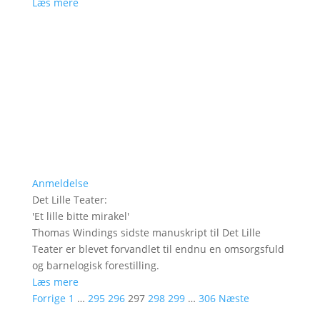
Læs mere
Anmeldelse
Det Lille Teater
:
'
Et lille bitte mirakel
'
Thomas Windings sidste manuskript til Det Lille
Teater er blevet forvandlet til endnu en omsorgsfuld
og barnelogisk forestilling.
Læs mere
Forrige
1
…
295
296
297
298
299
…
306
Næste