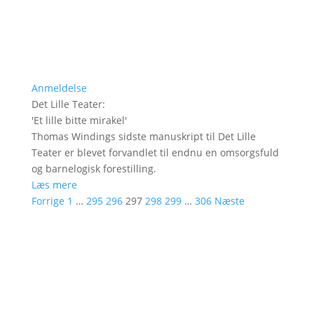
Anmeldelse
Det Lille Teater
:
'
Et lille bitte mirakel
'
Thomas Windings sidste manuskript til Det Lille
Teater er blevet forvandlet til endnu en omsorgsfuld
og barnelogisk forestilling.
Læs mere
Forrige
1
…
295
296
297
298
299
…
306
Næste