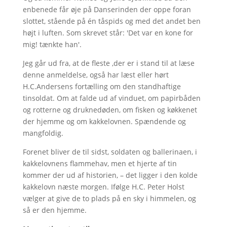
enbenede får øje på Danserinden der oppe foran
slottet, stående på én tåspids og med det andet ben
højt i luften. Som skrevet står: 'Det var en kone for
mig! tænkte han'.
Jeg går ud fra, at de fleste ,der er i stand til at læse
denne anmeldelse, også har læst eller hørt
H.C.Andersens fortælling om den standhaftige
tinsoldat. Om at falde ud af vinduet, om papirbåden
og rotterne og druknedøden, om fisken og køkkenet
der hjemme og om kakkelovnen. Spændende og
mangfoldig.
Forenet bliver de til sidst, soldaten og ballerinaen, i
kakkelovnens flammehav, men et hjerte af tin
kommer der ud af historien, – det ligger i den kolde
kakkelovn næste morgen. Ifølge H.C. Peter Holst
vælger at give de to plads på en sky i himmelen, og
så er den hjemme.