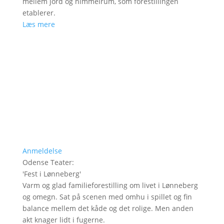
mellem jord og himmelrum, som forestillingen
etablerer.
Læs mere
Anmeldelse
Odense Teater
:
'
Fest i Lønneberg
'
Varm og glad familieforestilling om livet i Lønneberg
og omegn. Sat på scenen med omhu i spillet og fin
balance mellem det kåde og det rolige. Men anden
akt knager lidt i fugerne.