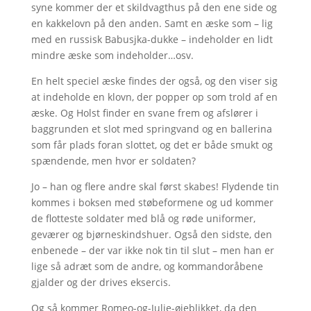
syne kommer der et skildvagthus på den ene side og
en kakkelovn på den anden. Samt en æske som – lig
med en russisk Babusjka-dukke – indeholder en lidt
mindre æske som indeholder…osv.
En helt speciel æske findes der også, og den viser sig
at indeholde en klovn, der popper op som trold af en
æske. Og Holst finder en svane frem og afslører i
baggrunden et slot med springvand og en ballerina
som får plads foran slottet, og det er både smukt og
spændende, men hvor er soldaten?
Jo – han og flere andre skal først skabes! Flydende tin
kommes i boksen med støbeformene og ud kommer
de flotteste soldater med blå og røde uniformer,
geværer og bjørneskindshuer. Også den sidste, den
enbenede – der var ikke nok tin til slut – men han er
lige så adræt som de andre, og kommandoråbene
gjalder og der drives eksercis.
Og så kommer Romeo-og-Julie-øjeblikket, da den