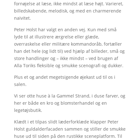
fornøjelse at læse, ikke mindst at læse højt. Varieret,
billedskabende, melodisk, og med en charmerende
naïvitet.
Peter Holst har valgt en anden vej. Kun med små
lyde til at illustrere ærgrelse eller glæde,
overraskelse eller militære kommandoråb, fortæller
han det hele (og lidt til) ved hjælp af billeder, små og
store handlinger og – ikke mindst – ved brugen af
Alla Toriks fleksible og smukke scenografi og dukker.
Plus et og andet megetsigende øjekast ud til os i
salen.
Vi ser otte huse à la Gammel Strand, i duse farver, og
her er både en kro og blomsterhandel og en
legetøjsbutik.
Klædt i et tilpas slidt læderforklæde klapper Peter
Holst guldalderfacaden sammen og stiller de smukke
huse ud til siden på den rustikke sceneplatform. Til