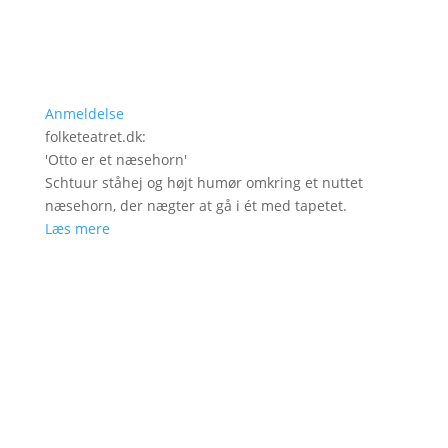
Anmeldelse
folketeatret.dk
:
'
Otto er et næsehorn
'
Schtuur ståhej og højt humør omkring et nuttet
næsehorn, der nægter at gå i ét med tapetet.
Læs mere