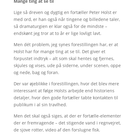
Mange ting at se til
Lige så dreven og dygtig en fortæller Peter Holst er
med ord, er han også når tingene og billedene taler,
så dramaturgien er klar også for de mindste –
endskønt jeg tror at to år er lige lovligt lavt.
Men dét problem, jeg synes forestillingen har, er at
Holst har for mange ting at se til. Det giver et
forpustet indtryk – alt som skal hentes og fjernes,
skjules og vises, ude på siderne, under scenen, oppe
og nede, bag og foran.
Der var øjeblikke i forestillingen, hvor det blev mere
interessant at følge Holsts arbejde end historiens
detaljer, hvor den gode fortæller tabte kontakten til
publikum i al sin travlhed.
Men det skal også siges, at der er fortælle-elementer
der er fremragende – det stigende vand i regnvejret,
de sjove rotter, video af den forslugne fisk.