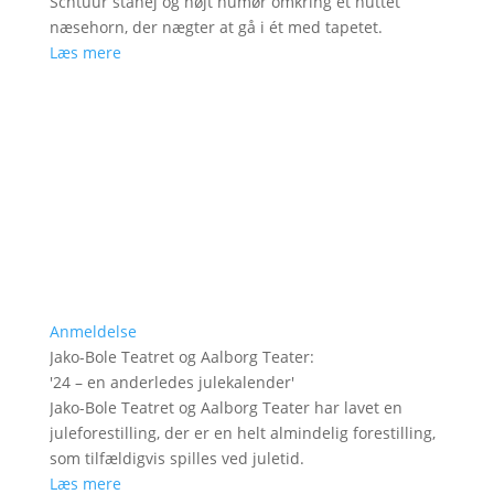
Schtuur ståhej og højt humør omkring et nuttet
næsehorn, der nægter at gå i ét med tapetet.
Læs mere
Anmeldelse
Jako-Bole Teatret og Aalborg Teater
:
'
24 – en anderledes julekalender
'
Jako-Bole Teatret og Aalborg Teater har lavet en
juleforestilling, der er en helt almindelig forestilling,
som tilfældigvis spilles ved juletid.
Læs mere