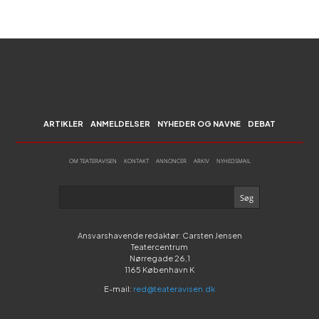
ARTIKLER
ANMELDELSER
NYHEDER OG NAVNE
DEBAT
OM TEATERAVISEN
KONTAKT
ANNONCER
ARKIV
NYHEDSMAIL
Ansvarshavende redaktør: Carsten Jensen
Teatercentrum
Nørregade 26,1
1165 København K
E-mail:
red@teateravisen.dk