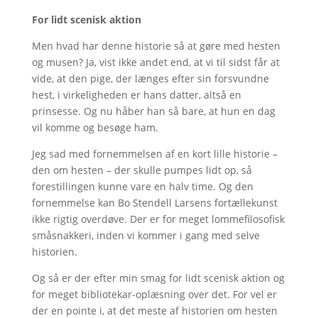
For lidt scenisk aktion
Men hvad har denne historie så at gøre med hesten
og musen? Ja, vist ikke andet end, at vi til sidst får at
vide, at den pige, der længes efter sin forsvundne
hest, i virkeligheden er hans datter, altså en
prinsesse. Og nu håber han så bare, at hun en dag
vil komme og besøge ham.
Jeg sad med fornemmelsen af en kort lille historie –
den om hesten – der skulle pumpes lidt op, så
forestillingen kunne vare en halv time. Og den
fornemmelse kan Bo Stendell Larsens fortællekunst
ikke rigtig overdøve. Der er for meget lommefilosofisk
småsnakkeri, inden vi kommer i gang med selve
historien.
Og så er der efter min smag for lidt scenisk aktion og
for meget bibliotekar-oplæsning over det. For vel er
der en pointe i, at det meste af historien om hesten