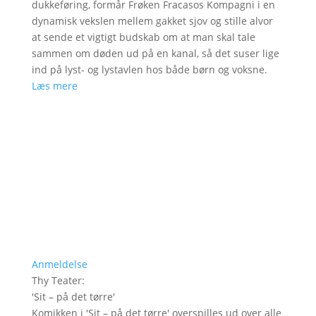
dukkeføring, formår Frøken Fracasos Kompagni i en
dynamisk vekslen mellem gakket sjov og stille alvor
at sende et vigtigt budskab om at man skal tale
sammen om døden ud på en kanal, så det suser lige
ind på lyst- og lystavlen hos både børn og voksne.
Læs mere
Anmeldelse
Thy Teater
:
'
Sit – på det tørre
'
Komikken i 'Sit – på det tørre' overspilles ud over alle