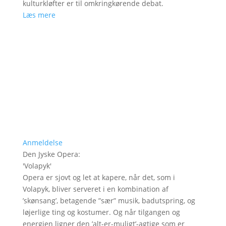
kulturkløfter er til omkringkørende debat.
Læs mere
Anmeldelse
Den Jyske Opera
:
'
Volapyk
'
Opera er sjovt og let at kapere, når det, som i
Volapyk, bliver serveret i en kombination af
’skønsang’, betagende ”sær” musik, badutspring, og
løjerlige ting og kostumer. Og når tilgangen og
energien ligner den ’alt-er-muligt’-agtige som er