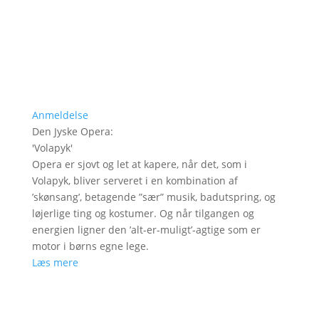
Anmeldelse
Den Jyske Opera
:
'
Volapyk
'
Opera er sjovt og let at kapere, når det, som i
Volapyk, bliver serveret i en kombination af
’skønsang’, betagende ”sær” musik, badutspring, og
løjerlige ting og kostumer. Og når tilgangen og
energien ligner den ’alt-er-muligt’-agtige som er
motor i børns egne lege.
Læs mere