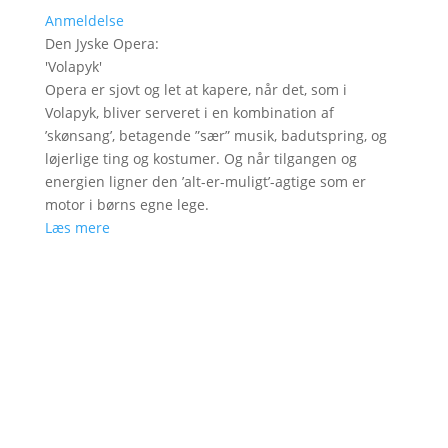
Anmeldelse
Den Jyske Opera
:
'
Volapyk
'
Opera er sjovt og let at kapere, når det, som i
Volapyk, bliver serveret i en kombination af
’skønsang’, betagende ”sær” musik, badutspring, og
løjerlige ting og kostumer. Og når tilgangen og
energien ligner den ’alt-er-muligt’-agtige som er
motor i børns egne lege.
Læs mere