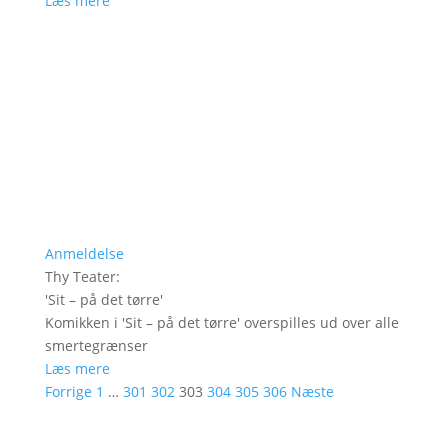
Læs mere
Anmeldelse
Thy Teater
:
'
Sit – på det tørre
'
Komikken i 'Sit – på det tørre' overspilles ud over alle
smertegrænser
Læs mere
Forrige
1
…
301
302
303
304
305
306
Næste