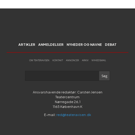
ARTIKLER
ANMELDELSER
NYHEDER OG NAVNE
DEBAT
OM TEATERAVISEN
KONTAKT
ANNONCER
ARKIV
NYHEDSMAIL
Ansvarshavende redaktør: Carsten Jensen
Teatercentrum
Nørregade 26,1
1165 København K
E-mail:
red@teateravisen.dk