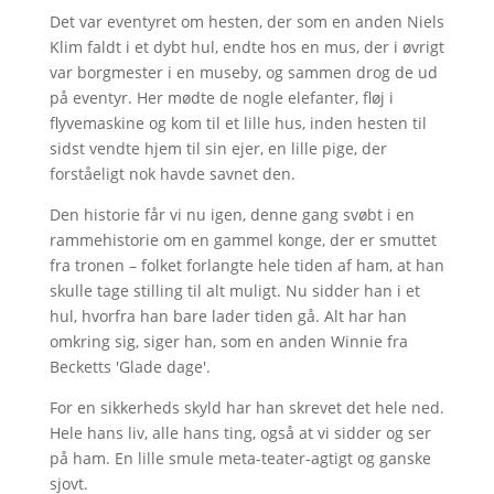
Det var eventyret om hesten, der som en anden Niels
Klim faldt i et dybt hul, endte hos en mus, der i øvrigt
var borgmester i en museby, og sammen drog de ud
på eventyr. Her mødte de nogle elefanter, fløj i
flyvemaskine og kom til et lille hus, inden hesten til
sidst vendte hjem til sin ejer, en lille pige, der
forståeligt nok havde savnet den.
Den historie får vi nu igen, denne gang svøbt i en
rammehistorie om en gammel konge, der er smuttet
fra tronen – folket forlangte hele tiden af ham, at han
skulle tage stilling til alt muligt. Nu sidder han i et
hul, hvorfra han bare lader tiden gå. Alt har han
omkring sig, siger han, som en anden Winnie fra
Becketts 'Glade dage'.
For en sikkerheds skyld har han skrevet det hele ned.
Hele hans liv, alle hans ting, også at vi sidder og ser
på ham. En lille smule meta-teater-agtigt og ganske
sjovt.