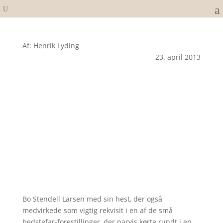
Af: Henrik Lyding
23. april 2013
Bo Stendell Larsen med sin hest, der også
medvirkede som vigtig rekvisit i en af de små
bedstefar-forestillinger, der parvis kørte rundt i en