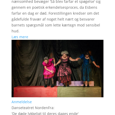
nænsomhed bevæger ’Så blev farfar et spøgelse’ sig
gennem en poetisk erkendelsesproces, da Esbens
farfar en dag er død. Forestillingen kredser om det
gådefulde fravær af noget helt nært og besvarer
barnets spørgsmål som lette kærtegn mod sensibel
hud.
Læs mere
Anmeldelse
Danseteatret NordenFra
:
'
De døde lykkeligt til deres dages ende
'