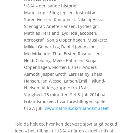
'1864 – den sande historie'
Manuskript: Eling Jepsen. Instruktør:
Søren Iversen. Komponist: Nikolaj Hess.
Scenograf: Anette Hansen. Lysdesign:
Mathias Hersland. Lyd: Ida Jacobsen.
Koreografi: Sonja Oppenhagen. Musikere:
Mikkel Gomard og Daniel Johansson.
Medvirkende: Thue Ersted Rasmussen,
Heidi Colding, Meike Bahnsen, Sonja
Oppenhagen, Morten Eisner, Anders
Aamodt, Jesper Groth, Lars Halby, Theis
Hansen, Jan Wessel Larsen/Emil Højlund-
Nielsen. Aldersgruppe: fra 13 år.
Varighed: 75 minutter. Set 8. juli 2014 på
Frilandsmuseet, hvor forestillingen spiller
til 27. juli.
www.natmus.dk/frilandsmuseet
Hold da helt op, hvor kan det være sjovt at gå bagud i
tiden – helt tilbage til 1864 – når en aktuel kritik af