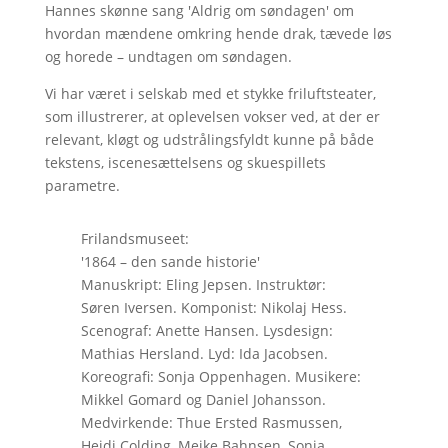
Hannes skønne sang 'Aldrig om søndagen' om
hvordan mændene omkring hende drak, tævede løs
og horede – undtagen om søndagen.
Vi har været i selskab med et stykke friluftsteater,
som illustrerer, at oplevelsen vokser ved, at der er
relevant, kløgt og udstrålingsfyldt kunne på både
tekstens, iscenesættelsens og skuespillets
parametre.
Frilandsmuseet:
'1864 – den sande historie'
Manuskript: Eling Jepsen. Instruktør:
Søren Iversen. Komponist: Nikolaj Hess.
Scenograf: Anette Hansen. Lysdesign:
Mathias Hersland. Lyd: Ida Jacobsen.
Koreografi: Sonja Oppenhagen. Musikere:
Mikkel Gomard og Daniel Johansson.
Medvirkende: Thue Ersted Rasmussen,
Heidi Colding, Meike Bahnsen, Sonja