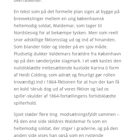
overraskelser.
En tekst som på det formelle plan siges at bygge på
brevvekslinger mellem en ung københavnsk
heltemodig soldat, Waldemar, som tager til
Nordslesvig for at bekæmpe tysken. Men som reelt
snor adskillige fiktionsslag ud og ind af hinanden.
Som blander tider og steder på en sjov måde.
Pludselig dukker Valdemars forældre fra København
op på den sønderjyske slagmark. I et væk kastes den
nutidsklædte irettesættende kustode Karina (i form
af Heidi Colding, som adræt og finurligt gør rollen
troværdig) ind i 1864-fiktionen for at hun der kan få
en kold 'skrub dog ud af vores fiktion og lad os
spille'-skulder af 1864-fortællingens fortidsklædte
spillerhold.
Sjovt støder flere ting modsætningsfyldt sammen –
På den ene side skildres Waldemar fx som en
heltemodig soldat, der stiger i graderne, og på den
anden side vises han også som en rystende