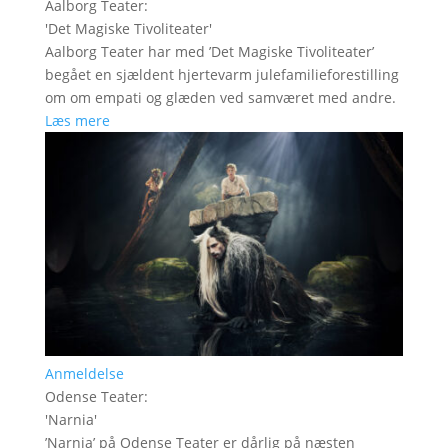
Aalborg Teater
:
'
Det Magiske Tivoliteater
'
Aalborg Teater har med ’Det Magiske Tivoliteater’
begået en sjældent hjertevarm julefamilieforestilling
om om empati og glæden ved samværet med andre.
Læs mere
Anmeldelse
Odense Teater
:
'
Narnia
'
’Narnia’ på Odense Teater er dårlig på næsten