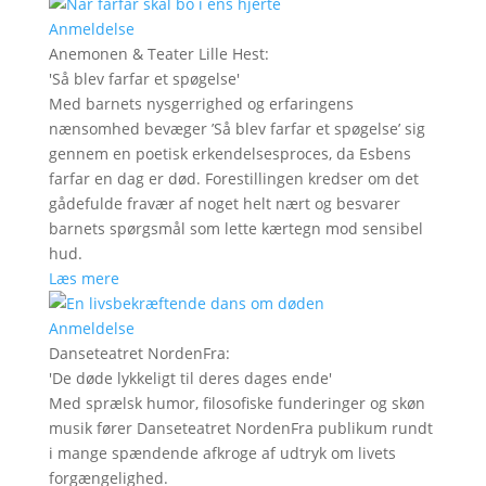
Anmeldelse
Anemonen & Teater Lille Hest
:
'
Så blev farfar et spøgelse
'
Med barnets nysgerrighed og erfaringens
nænsomhed bevæger ’Så blev farfar et spøgelse’ sig
gennem en poetisk erkendelsesproces, da Esbens
farfar en dag er død. Forestillingen kredser om det
gådefulde fravær af noget helt nært og besvarer
barnets spørgsmål som lette kærtegn mod sensibel
hud.
Læs mere
Anmeldelse
Danseteatret NordenFra
:
'
De døde lykkeligt til deres dages ende
'
Med sprælsk humor, filosofiske funderinger og skøn
musik fører Danseteatret NordenFra publikum rundt
i mange spændende afkroge af udtryk om livets
forgængelighed.