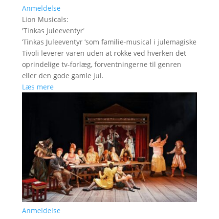
Anmeldelse
Lion Musicals
:
'
Tinkas Juleeventyr
'
’Tinkas Juleeventyr ’som familie-musical i julemagiske
Tivoli leverer varen uden at rokke ved hverken det
oprindelige tv-forlæg, forventningerne til genren
eller den gode gamle jul.
Læs mere
Anmeldelse