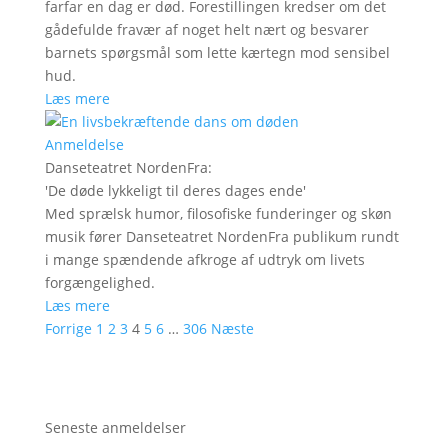
farfar en dag er død. Forestillingen kredser om det
gådefulde fravær af noget helt nært og besvarer
barnets spørgsmål som lette kærtegn mod sensibel
hud.
Læs mere
Anmeldelse
Danseteatret NordenFra
:
'
De døde lykkeligt til deres dages ende
'
Med sprælsk humor, filosofiske funderinger og skøn
musik fører Danseteatret NordenFra publikum rundt
i mange spændende afkroge af udtryk om livets
forgængelighed.
Læs mere
Forrige
1
2
3
4
5
6
…
306
Næste
Seneste anmeldelser