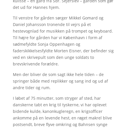
kulisse – en gård fra Sdr. Sejerslev – gården som gør
det ud for Hannes hjem.
Til venstre for gården sørger Mikkel Gomard og
Daniel Johansson tronende til vejrs på et
hestevognlad for musikken på trompet og keyboard.
Til højre for gården har vi København i form af
sødmefyldte Sonja Oppenhagen og
faderskikkelsesfyldte Morten Eisner, der befinder sig
ved en skrivepult som den unge soldats to
brevskrivende forældre.
Men der bliver de som sagt ikke hele tiden – de
springer både med replikker og sang ind og ud af
andre tider og rum.
I løbet af 75 minutter, som stryger af sted, har
danskerne tabt en krig til tyskerne, vi har oplevet
bidende kulde, kanonkugleregn, en krigsofficer
ankomme på en levende hest, en røget makrel blive
postsendt, breve flyve omkring og Bahnsen synge