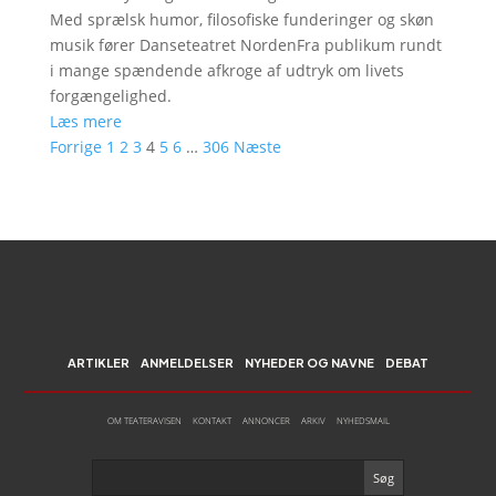
Med sprælsk humor, filosofiske funderinger og skøn
musik fører Danseteatret NordenFra publikum rundt
i mange spændende afkroge af udtryk om livets
forgængelighed.
Læs mere
Forrige
1
2
3
4
5
6
…
306
Næste
ARTIKLER
ANMELDELSER
NYHEDER OG NAVNE
DEBAT
OM TEATERAVISEN
KONTAKT
ANNONCER
ARKIV
NYHEDSMAIL