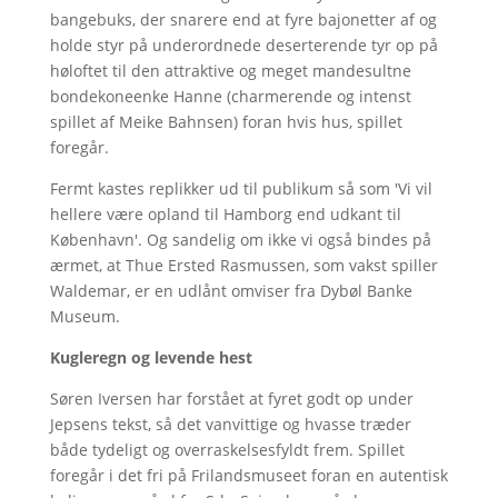
bangebuks, der snarere end at fyre bajonetter af og
holde styr på underordnede deserterende tyr op på
høloftet til den attraktive og meget mandesultne
bondekoneenke Hanne (charmerende og intenst
spillet af Meike Bahnsen) foran hvis hus, spillet
foregår.
Fermt kastes replikker ud til publikum så som 'Vi vil
hellere være opland til Hamborg end udkant til
København'. Og sandelig om ikke vi også bindes på
ærmet, at Thue Ersted Rasmussen, som vakst spiller
Waldemar, er en udlånt omviser fra Dybøl Banke
Museum.
Kugleregn og levende hest
Søren Iversen har forstået at fyret godt op under
Jepsens tekst, så det vanvittige og hvasse træder
både tydeligt og overraskelsesfyldt frem. Spillet
foregår i det fri på Frilandsmuseet foran en autentisk