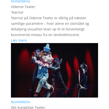
Anmeldelse
Odense Teater
:
'
Narnia
'
’Narnia’ på Odense Teater er dårlig på næsten
samtlige parametre – hvor alene en storslået og
detaljerig visualitet lever op til et forventeligt
kunstnerisk niveau fra en landsdelsscene.
Læs mere
Anmeldelse
Det Kongelige Teater
: