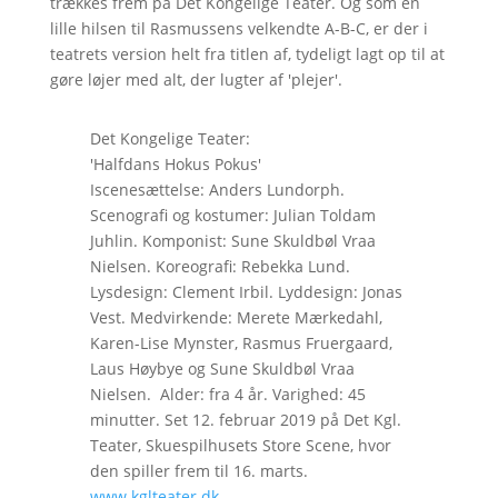
trækkes frem på Det Kongelige Teater. Og som en
lille hilsen til Rasmussens velkendte A-B-C, er der i
teatrets version helt fra titlen af, tydeligt lagt op til at
gøre løjer med alt, der lugter af 'plejer'.
Det Kongelige Teater:
'Halfdans Hokus Pokus'
Iscenesættelse: Anders Lundorph.
Scenografi og kostumer: Julian Toldam
Juhlin. Komponist: Sune Skuldbøl Vraa
Nielsen. Koreografi: Rebekka Lund.
Lysdesign: Clement Irbil. Lyddesign: Jonas
Vest. Medvirkende: Merete Mærkedahl,
Karen-Lise Mynster, Rasmus Fruergaard,
Laus Høybye og Sune Skuldbøl Vraa
Nielsen. Alder: fra 4 år. Varighed: 45
minutter. Set 12. februar 2019 på Det Kgl.
Teater, Skuespilhusets Store Scene, hvor
den spiller frem til 16. marts.
www.kglteater.dk