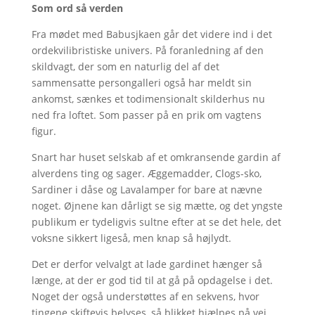
Som ord så verden
Fra mødet med Babusjkaen går det videre ind i det
ordekvilibristiske univers. På foranledning af den
skildvagt, der som en naturlig del af det
sammensatte persongalleri også har meldt sin
ankomst, sænkes et todimensionalt skilderhus nu
ned fra loftet. Som passer på en prik om vagtens
figur.
Snart har huset selskab af et omkransende gardin af
alverdens ting og sager. Æggemadder, Clogs-sko,
Sardiner i dåse og Lavalamper for bare at nævne
noget. Øjnene kan dårligt se sig mætte, og det yngste
publikum er tydeligvis sultne efter at se det hele, det
voksne sikkert ligeså, men knap så højlydt.
Det er derfor velvalgt at lade gardinet hænger så
længe, at der er god tid til at gå på opdagelse i det.
Noget der også understøttes af en sekvens, hvor
tingene skiftevis belyses, så blikket hjælpes på vej,