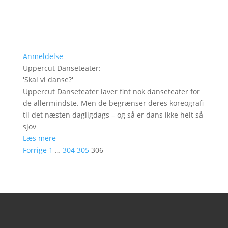
Anmeldelse
Uppercut Danseteater
:
'
Skal vi danse?
'
Uppercut Danseteater laver fint nok danseteater for
de allermindste. Men de begrænser deres koreografi
til det næsten dagligdags – og så er dans ikke helt så
sjov
Læs mere
Forrige
1
…
304
305
306