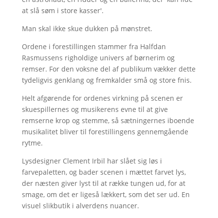
at slå søm i store kasser'.
Man skal ikke skue dukken på mønstret.
Ordene i forestillingen stammer fra Halfdan
Rasmussens righoldige univers af børnerim og
remser. For den voksne del af publikum vækker dette
tydeligvis genklang og fremkalder små og store fnis.
Helt afgørende for ordenes virkning på scenen er
skuespillernes og musikerens evne til at give
remserne krop og stemme, så sætningernes iboende
musikalitet bliver til forestillingens gennemgående
rytme.
Lysdesigner Clement Irbil har slået sig løs i
farvepaletten, og bader scenen i mættet farvet lys,
der næsten giver lyst til at række tungen ud, for at
smage, om det er ligeså lækkert, som det ser ud. En
visuel slikbutik i alverdens nuancer.