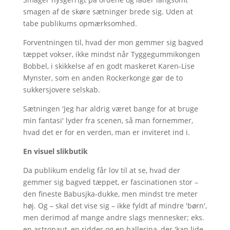
smagen af de skøre sætninger brede sig. Uden at
tabe publikums opmærksomhed.
Forventningen til, hvad der mon gemmer sig bagved
tæppet vokser, ikke mindst når Tyggegummikongen
Bobbel, i skikkelse af en godt maskeret Karen-Lise
Mynster, som en anden Rockerkonge gør de to
sukkersjovere selskab.
Sætningen 'Jeg har aldrig været bange for at bruge
min fantasi' lyder fra scenen, så man fornemmer,
hvad det er for en verden, man er inviteret ind i.
En visuel slikbutik
Da publikum endelig får lov til at se, hvad der
gemmer sig bagved tæppet, er fascinationen stor –
den fineste Babusjka-dukke, men mindst tre meter
høj. Og – skal det vise sig – ikke fyldt af mindre 'børn',
men derimod af mange andre slags mennesker; eks.
en astronaut, en ridder og en ballerina, der 'kan lide