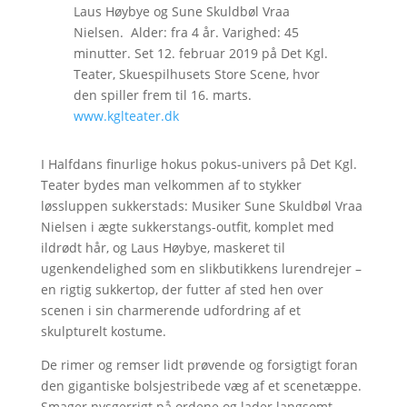
Laus Høybye og Sune Skuldbøl Vraa
Nielsen. Alder: fra 4 år. Varighed: 45
minutter. Set 12. februar 2019 på Det Kgl.
Teater, Skuespilhusets Store Scene, hvor
den spiller frem til 16. marts.
www.kglteater.dk
I Halfdans finurlige hokus pokus-univers på Det Kgl.
Teater bydes man velkommen af to stykker
løssluppen sukkerstads: Musiker Sune Skuldbøl Vraa
Nielsen i ægte sukkerstangs-outfit, komplet med
ildrødt hår, og Laus Høybye, maskeret til
ugenkendelighed som en slikbutikkens lurendrejer –
en rigtig sukkertop, der futter af sted hen over
scenen i sin charmerende udfordring af et
skulpturelt kostume.
De rimer og remser lidt prøvende og forsigtigt foran
den gigantiske bolsjestribede væg af et scenetæppe.
Smager nysgerrigt på ordene og lader langsomt