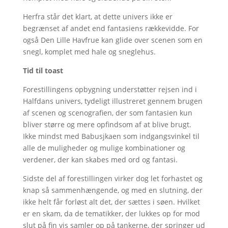
Herfra står det klart, at dette univers ikke er
begrænset af andet end fantasiens rækkevidde. For
også Den Lille Havfrue kan glide over scenen som en
snegl, komplet med hale og sneglehus.
Tid til toast
Forestillingens opbygning understøtter rejsen ind i
Halfdans univers, tydeligt illustreret gennem brugen
af scenen og scenografien, der som fantasien kun
bliver større og mere opfindsom af at blive brugt.
Ikke mindst med Babusjkaen som indgangsvinkel til
alle de muligheder og mulige kombinationer og
verdener, der kan skabes med ord og fantasi.
Sidste del af forestillingen virker dog let forhastet og
knap så sammenhængende, og med en slutning, der
ikke helt får forløst alt det, der sættes i søen. Hvilket
er en skam, da de tematikker, der lukkes op for mod
slut på fin vis samler op på tankerne, der springer ud