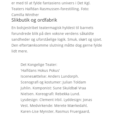
er med til at fylde fantasiens univers i Det Kgl.
Teaters Halfdan Rasmussen-forestilling. Foto:
Camilla Winther
Slikbutik og ordfabrik
En bolsjestribet teatermagisk hyldest til barnets
forundrede blik på den voksne verdens såkaldte
sandheder og uforståelige logik. Smuk, skørt og sjovt.
Den eftertænksomme slutning måtte dog gerne fylde
lidt mere.
Det Kongelige Teater:
'Halfdans Hokus Pokus'
Iscenesættelse: Anders Lundorph.
Scenografi og kostumer: Julian Toldam
Juhlin. Komponist: Sune Skuldbøl Vraa
Nielsen. Koreografi: Rebekka Lund.
Lysdesign: Clement Irbil. Lyddesign: Jonas
Vest. Medvirkende: Merete Mærkedahl,
Karen-Lise Mynster, Rasmus Fruergaard,