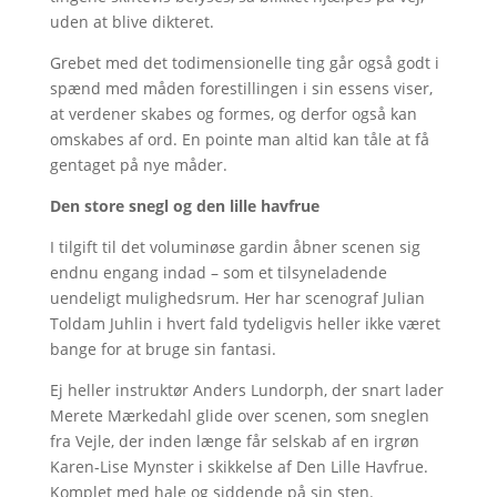
uden at blive dikteret.
Grebet med det todimensionelle ting går også godt i
spænd med måden forestillingen i sin essens viser,
at verdener skabes og formes, og derfor også kan
omskabes af ord. En pointe man altid kan tåle at få
gentaget på nye måder.
Den store snegl og den lille havfrue
I tilgift til det voluminøse gardin åbner scenen sig
endnu engang indad – som et tilsyneladende
uendeligt mulighedsrum. Her har scenograf Julian
Toldam Juhlin i hvert fald tydeligvis heller ikke været
bange for at bruge sin fantasi.
Ej heller instruktør Anders Lundorph, der snart lader
Merete Mærkedahl glide over scenen, som sneglen
fra Vejle, der inden længe får selskab af en irgrøn
Karen-Lise Mynster i skikkelse af Den Lille Havfrue.
Komplet med hale og siddende på sin sten.