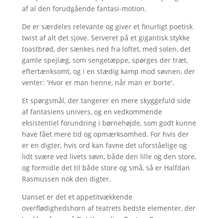
af al den forudgående fantasi-motion.
De er særdeles relevante og giver et finurligt poetisk
twist af alt det sjove. Serveret på et gigantisk stykke
toastbrød, der sænkes ned fra loftet, med solen, det
gamle spejlæg, som sengetæppe, spørges der træt,
eftertænksomt, og i en stædig kamp mod søvnen, der
venter: 'Hvor er man henne, når man er borte'.
Et spørgsmål, der tangerer en mere skyggefuld side
af fantasiens univers, og en vedkommende
eksistentiel forundring i børnehøjde, som godt kunne
have fået mere tid og opmærksomhed. For hvis der
er en digter, hvis ord kan favne det uforståelige og
lidt svære ved livets søvn, både den lille og den store,
og formidle det til både store og små, så er Halfdan
Rasmussen nok den digter.
Uanset er det et appetitvækkende
overflødighedshorn af teatrets bedste elementer, der