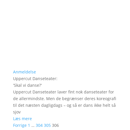
Anmeldelse
Uppercut Danseteater
:
'
Skal vi danse?
'
Uppercut Danseteater laver fint nok danseteater for
de allermindste. Men de begrænser deres koreografi
til det næsten dagligdags – og så er dans ikke helt så
sjov
Læs mere
Forrige
1
…
304
305
306