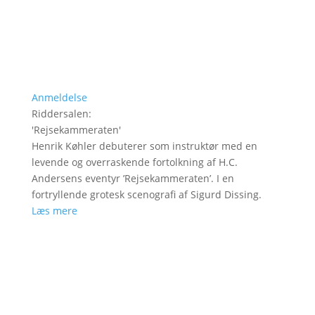
Anmeldelse
Riddersalen
:
'
Rejsekammeraten
'
Henrik Køhler debuterer som instruktør med en
levende og overraskende fortolkning af H.C.
Andersens eventyr ’Rejsekammeraten’. I en
fortryllende grotesk scenografi af Sigurd Dissing.
Læs mere