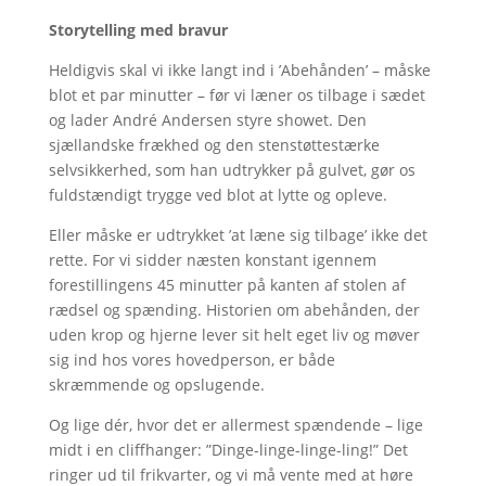
Storytelling med bravur
Heldigvis skal vi ikke langt ind i ’Abehånden’ – måske
blot et par minutter – før vi læner os tilbage i sædet
og lader André Andersen styre showet. Den
sjællandske frækhed og den stenstøttestærke
selvsikkerhed, som han udtrykker på gulvet, gør os
fuldstændigt trygge ved blot at lytte og opleve.
Eller måske er udtrykket ’at læne sig tilbage’ ikke det
rette. For vi sidder næsten konstant igennem
forestillingens 45 minutter på kanten af stolen af
rædsel og spænding. Historien om abehånden, der
uden krop og hjerne lever sit helt eget liv og møver
sig ind hos vores hovedperson, er både
skræmmende og opslugende.
Og lige dér, hvor det er allermest spændende – lige
midt i en cliffhanger: ”Dinge-linge-linge-ling!” Det
ringer ud til frikvarter, og vi må vente med at høre