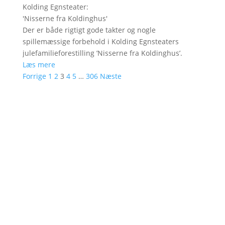
Kolding Egnsteater
:
'
Nisserne fra Koldinghus
'
Der er både rigtigt gode takter og nogle
spillemæssige forbehold i Kolding Egnsteaters
julefamilieforestilling ’Nisserne fra Koldinghus’.
Læs mere
Forrige
1
2
3
4
5
…
306
Næste