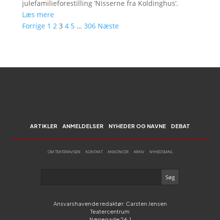
julefamilieforestilling ’Nisserne fra Koldinghus’.
Læs mere
Forrige
1
2
3
4
5
…
306
Næste
ARTIKLER
ANMELDELSER
NYHEDER OG NAVNE
DEBAT
OM TEATERAVISEN
KONTAKT
ANNONCER
ARKIV
NYHEDSMAIL
Ansvarshavende redaktør: Carsten Jensen
Teatercentrum
Nørregade 26,1