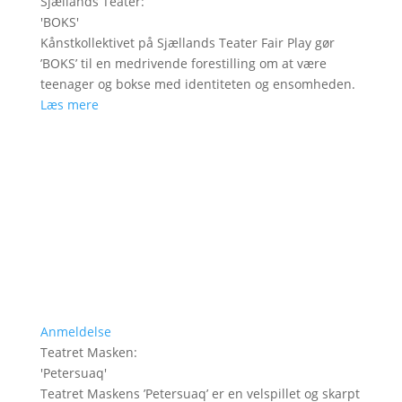
Sjællands Teater
:
'
BOKS
'
Kånstkollektivet på Sjællands Teater Fair Play gør
’BOKS’ til en medrivende forestilling om at være
teenager og bokse med identiteten og ensomheden.
Læs mere
Anmeldelse
Teatret Masken
:
'
Petersuaq
'
Teatret Maskens ’Petersuaq’ er en velspillet og skarpt