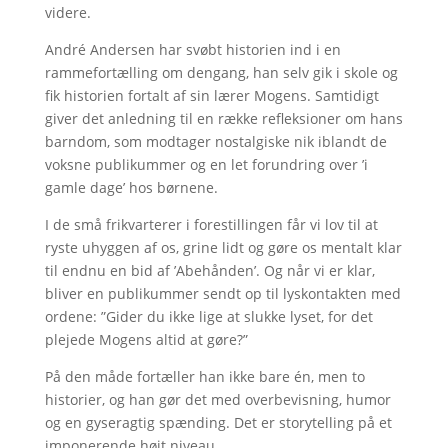
videre.
André Andersen har svøbt historien ind i en
rammefortælling om dengang, han selv gik i skole og
fik historien fortalt af sin lærer Mogens. Samtidigt
giver det anledning til en række refleksioner om hans
barndom, som modtager nostalgiske nik iblandt de
voksne publikummer og en let forundring over ’i
gamle dage’ hos børnene.
I de små frikvarterer i forestillingen får vi lov til at
ryste uhyggen af os, grine lidt og gøre os mentalt klar
til endnu en bid af ’Abehånden’. Og når vi er klar,
bliver en publikummer sendt op til lyskontakten med
ordene: ”Gider du ikke lige at slukke lyset, for det
plejede Mogens altid at gøre?”
På den måde fortæller han ikke bare én, men to
historier, og han gør det med overbevisning, humor
og en gyseragtig spænding. Det er storytelling på et
imponerende højt niveau.