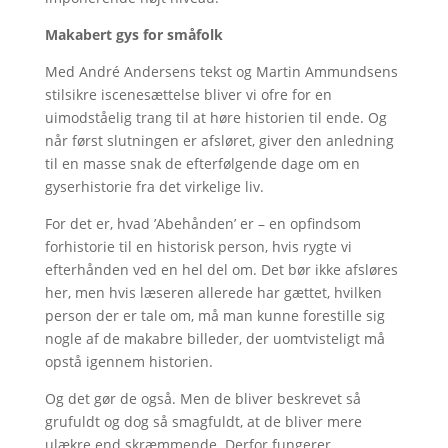
Makabert gys for småfolk
Med André Andersens tekst og Martin Ammundsens
stilsikre iscenesættelse bliver vi ofre for en
uimodståelig trang til at høre historien til ende. Og
når først slutningen er afsløret, giver den anledning
til en masse snak de efterfølgende dage om en
gyserhistorie fra det virkelige liv.
For det er, hvad ’Abehånden’ er – en opfindsom
forhistorie til en historisk person, hvis rygte vi
efterhånden ved en hel del om. Det bør ikke afsløres
her, men hvis læseren allerede har gættet, hvilken
person der er tale om, må man kunne forestille sig
nogle af de makabre billeder, der uomtvisteligt må
opstå igennem historien.
Og det gør de også. Men de bliver beskrevet så
grufuldt og dog så smagfuldt, at de bliver mere
ulækre end skræmmende. Derfor fungerer