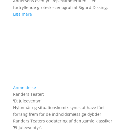
Andersens eventyr ’Rejsekammeraten’. I en
fortryllende grotesk scenografi af Sigurd Dissing.
Læs mere
Anmeldelse
Randers Teater
:
'
Et Juleeventyr
'
Nylonhår og situationskomik synes at have fået
forrang frem for de indholdsmæssige dybder i
Randers Teaters opdatering af den gamle klassiker
’Et Juleeventyr’.