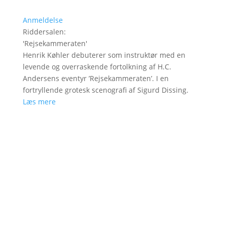
Anmeldelse
Riddersalen
:
'
Rejsekammeraten
'
Henrik Køhler debuterer som instruktør med en
levende og overraskende fortolkning af H.C.
Andersens eventyr ’Rejsekammeraten’. I en
fortryllende grotesk scenografi af Sigurd Dissing.
Læs mere