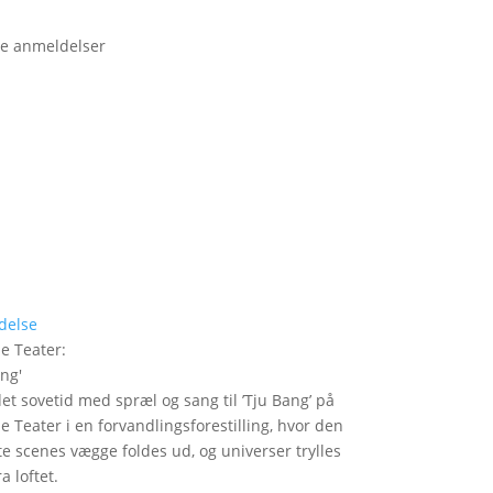
e anmeldelser
delse
le Teater
:
ang
'
det sovetid med spræl og sang til ’Tju Bang’ på
le Teater i en forvandlingsforestilling, hvor den
itte scenes vægge foldes ud, og universer trylles
a loftet.