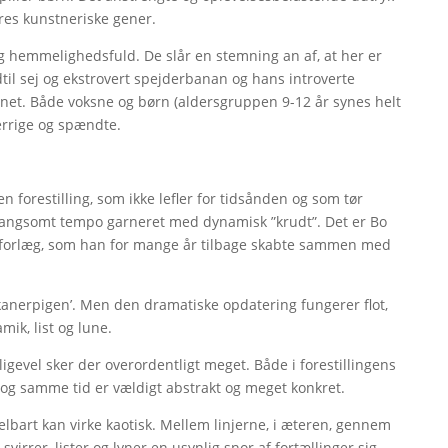
deres kunstneriske gener.
g hemmelighedsfuld. De slår en stemning an af, at her er
til sej og ekstrovert spejderbanan og hans introverte
ynet. Både voksne og børn (aldersgruppen 9-12 år synes helt
gerrige og spændte.
en forestilling, som ikke lefler for tidsånden og som tør
 langsomt tempo garneret med dynamisk ”krudt”. Det er Bo
 forlæg, som han for mange år tilbage skabte sammen med
kanerpigen’. Men den dramatiske opdatering fungerer flot,
mik, list og lune.
gevel sker der overordentligt meget. Både i forestillingens
 og samme tid er vældigt abstrakt og meget konkret.
lbart kan virke kaotisk. Mellem linjerne, i æteren, gennem
virrer, lister og lyner en usynlig snor af fortællinger sig