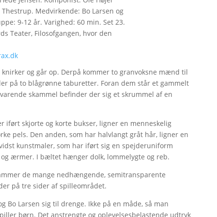
r Thestrup. Medvirkende: Bo Larsen og
ppe: 9-12 år. Varighed: 60 min. Set 23.
s Teater, Filosofgangen, hvor den
ax.dk
der knirker og går op. Derpå kommer to granvoksne mænd til
dder på to blågrønne taburetter. Foran dem står et gammelt
lsvarende skammel befinder der sig et skrummel af en
ført skjorte og korte bukser, ligner en menneskelig
e pels. Den anden, som har halvlangt gråt hår, ligner en
vidst kunstmaler, som har iført sig en spejderuniform
og ærmer. I bæltet hænger dolk, lommelygte og reb.
 rammer de mange nedhængende, semitransparente
der på tre sider af spilleområdet.
og Bo Larsen sig til drenge. Ikke på en måde, så man
 spiller børn. Det anstrengte og oplevelsesbelastende udtryk