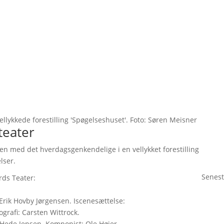
lykkede forestilling 'Spøgelseshuset'. Foto: Søren Meisner
teater
en med det hverdagsgenkendelige i en vellykket forestilling
lser.
Senest
rds Teater:
Erik Hovby Jørgensen. Iscenesættelse:
grafi: Carsten Wittrock.
Hede Jensen. Komponist: Ole Højer