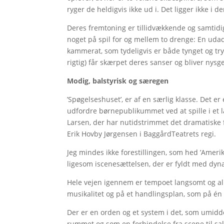
ryger de heldigvis ikke ud i. Det ligger ikke i 
Deres fremtoning er tillidvækkende og samtidi
noget på spil for og mellem to drenge: En udad
kammerat, som tydeligvis er både tynget og tr
rigtig) får skærpet deres sanser og bliver nys
Modig, balstyrisk og særegen
’Spøgelseshuset’, er af en særlig klasse. Det er 
udfordre børnepublikummet ved at spille i et
Larsen, der har nutidstrimmet det dramatiske
Erik Hovby Jørgensen i BaggårdTeatrets regi.
Jeg mindes ikke forestillingen, som hed ’Ameri
ligesom iscenesættelsen, der er fyldt med dyna
Hele vejen igennem er tempoet langsomt og alli
musikalitet og på et handlingsplan, som på én
Der er en orden og et system i det, som umidde
rummet og som en forbindelse fra scene til sal s