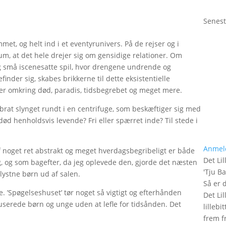
Senest
et, og helt ind i et eventyrunivers. På de rejser og i
, at det hele drejer sig om gensidige relationer. Om
og små iscenesatte spil, hvor drengene undrende og
nder sig, skabes brikkerne til dette eksistentielle
r omkring død, paradis, tidsbegrebet og meget mere.
 brat slynget rundt i en centrifuge, som beskæftiger sig med
d henholdsvis levende? Fri eller spærret inde? Til stede i
Anmel
af noget ret abstrakt og meget hverdagsbegribeligt er både
Det Lil
ig, og som bagefter, da jeg oplevede den, gjorde det næsten
'
Tju B
lystne børn ud af salen.
Så er 
e. ’Spøgelseshuset’ tør noget så vigtigt og efterhånden
Det Lil
userede børn og unge uden at lefle for tidsånden. Det
lilleb
frem fr