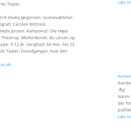
Læs m
rds Teater:
Erik Hovby Jørgensen. Iscenesættelse:
grafi: Carsten Wittrock.
Hede Jensen. Komponist: Ole Højer
r Thestrup. Medvirkende: Bo Larsen og
ppe: 9-12 år. Varighed: 60 min. Set 23.
s Teater, Filosofgangen, hvor den
ax.dk
Anmel
Rander
'
Æg
'
Nanni 
der fo
publik
Læs m