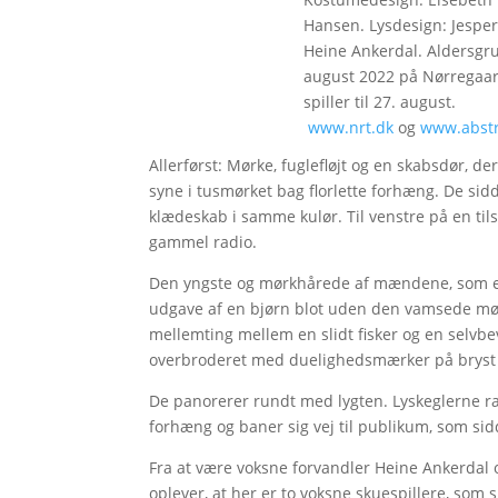
Hansen. Lysdesign: Jespe
Heine Ankerdal. Aldersgru
august 2022 på Nørregaard
spiller til 27. august.
www.nrt.dk
og
www.abstr
Allerførst: Mørke, fuglefløjt og en skabsdør, 
syne i tusmørket bag florlette forhæng. De si
klædeskab i samme kulør. Til venstre på en ti
gammel radio.
Den yngste og mørkhårede af mændene, som er i
udgave af en bjørn blot uden den vamsede mørk
mellemting mellem en slidt fisker og en selvbe
overbroderet med duelighedsmærker på bryst 
De panorerer rundt med lygten. Lyskeglerne
forhæng og baner sig vej til publikum, som sid
Fra at være voksne forvandler Heine Ankerdal 
oplever, at her er to voksne skuespillere, som