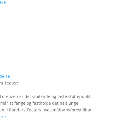
ere
delse
s Teater
:
Lorenzen er det smilende og faste støttepunkt,
rmår at fange og fastholde det helt unge
um i Randers Teaters nye småbørnsforestilling
ere