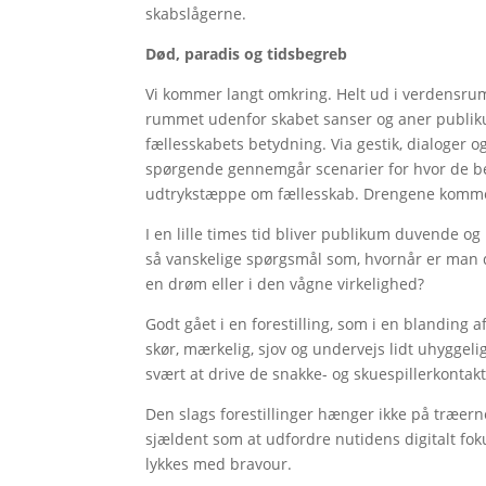
skabslågerne.
Død, paradis og tidsbegreb
Vi kommer langt omkring. Helt ud i verdensrumm
rummet udenfor skabet sanser og aner publikum
fællesskabets betydning. Via gestik, dialoger 
spørgende gennemgår scenarier for hvor de befi
udtrykstæppe om fællesskab. Drengene komme
I en lille times tid bliver publikum duvende og
så vanskelige spørgsmål som, hvornår er man dø
en drøm eller i den vågne virkelighed?
Godt gået i en forestilling, som i en blanding 
skør, mærkelig, sjov og undervejs lidt uhyggel
svært at drive de snakke- og skuespillerkontakt
Den slags forestillinger hænger ikke på træern
sjældent som at udfordre nutidens digitalt fok
lykkes med bravour.