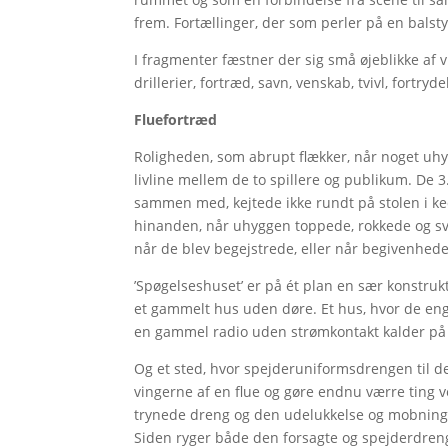
frem. Fortællinger, der som perler på en bals
I fragmenter fæstner der sig små øjeblikke af 
drillerier, fortræd, savn, venskab, tvivl, fortr
Fluefortræd
Roligheden, som abrupt flækker, når noget uhyg
livline mellem de to spillere og publikum. De 3.
sammen med, kejtede ikke rundt på stolen i k
hinanden, når uhyggen toppede, rokkede og sva
når de blev begejstrede, eller når begivenhed
’Spøgelseshuset’ er på ét plan en sær konstruk
et gammelt hus uden døre. Et hus, hvor de eng
en gammel radio uden strømkontakt kalder på a
Og et sted, hvor spejderuniformsdrengen til d
vingerne af en flue og gøre endnu værre ting ve
trynede dreng og den udelukkelse og mobning 
Siden ryger både den forsagte og spejderdren