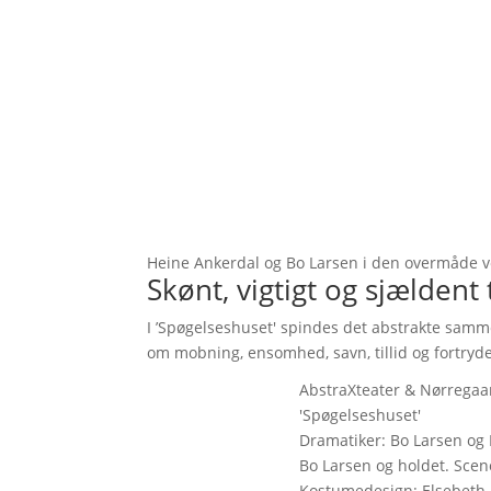
Heine Ankerdal og Bo Larsen i den overmåde vel
Skønt, vigtigt og sjældent 
I ’Spøgelseshuset' spindes det abstrakte samm
om mobning, ensomhed, savn, tillid og fortryde
AbstraXteater & Nørregaa
'Spøgelseshuset'
Dramatiker: Bo Larsen og 
Bo Larsen og holdet. Sceno
Kostumedesign: Elsebeth 