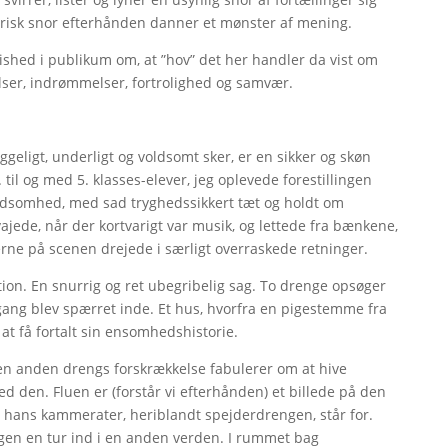
tyrisk snor efterhånden danner et mønster af mening.
vished i publikum om, at ”hov” det her handler da vist om
ydelser, indrømmelser, fortrolighed og samvær.
geligt, underligt og voldsomt sker, er en sikker og skøn
 til og med 5. klasses-elever, jeg oplevede forestillingen
edsomhed, med sad tryghedssikkert tæt og holdt om
jede, når der kortvarigt var musik, og lettede fra bænkene,
erne på scenen drejede i særligt overraskede retninger.
tion. En snurrig og ret ubegribelig sag. To drenge opsøger
ang blev spærret inde. Et hus, hvorfra en pigestemme fra
t få fortalt sin ensomhedshistorie.
en anden drengs forskrækkelse fabulerer om at hive
d den. Fluen er (forstår vi efterhånden) et billede på den
hans kammerater, heriblandt spejderdrengen, står for.
gen en tur ind i en anden verden. I rummet bag