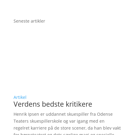
Seneste artikler
Artikel
Verdens bedste kritikere
Henrik Ipsen er uddannet skuespiller fra Odense
Teaters skuespillerskole og var igang med en
regelret karriere på de store scener, da han blev vakt
for børneteatret og dets særlige magi og specielle