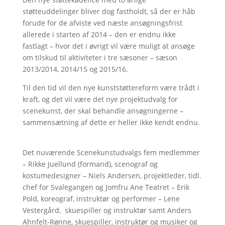
støtteuddelinger bliver dog fastholdt, så der er håb
forude for de afviste ved næste ansøgningsfrist
allerede i starten af 2014 – den er endnu ikke
fastlagt – hvor det i øvrigt vil være muligt at ansøge
om tilskud til aktiviteter i tre sæsoner – sæson
2013/2014, 2014/15 og 2015/16.
Til den tid vil den nye kunststøttereform være trådt i
kraft, og det vil være det nye projektudvalg for
scenekunst, der skal behandle ansøgningerne –
sammensætning af dette er heller ikke kendt endnu.
Det nuværende Scenekunstudvalgs fem medlemmer
– Rikke Juellund (formand), scenograf og
kostumedesigner – Niels Andersen, projektleder, tidl.
chef for Svalegangen og Jomfru Ane Teatret – Erik
Pold, koreograf, instruktør og performer – Lene
Vestergård, skuespiller og instruktør samt Anders
Ahnfelt-Rønne, skuespiller, instruktør og musiker og