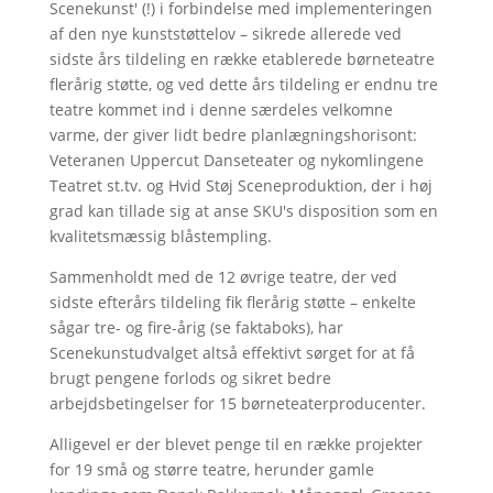
Scenekunst' (!) i forbindelse med implementeringen
af den nye kunststøttelov – sikrede allerede ved
sidste års tildeling en række etablerede børneteatre
flerårig støtte, og ved dette års tildeling er endnu tre
teatre kommet ind i denne særdeles velkomne
varme, der giver lidt bedre planlægningshorisont:
Veteranen Uppercut Danseteater og nykomlingene
Teatret st.tv. og Hvid Støj Sceneproduktion, der i høj
grad kan tillade sig at anse SKU's disposition som en
kvalitetsmæssig blåstempling.
Sammenholdt med de 12 øvrige teatre, der ved
sidste efterårs tildeling fik flerårig støtte – enkelte
sågar tre- og fire-årig (se faktaboks), har
Scenekunstudvalget altså effektivt sørget for at få
brugt pengene forlods og sikret bedre
arbejdsbetingelser for 15 børneteaterproducenter.
Alligevel er der blevet penge til en række projekter
for 19 små og større teatre, herunder gamle