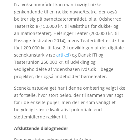
Fra voksenområdet kan man i øvrigt nikke
genkendende til en række navne/teatre, der også
boltrer sig på børneteaterområdet, bl.a. Odsherred
Teaterskole (150.000 kr. til væksthus for dukke- og
animationsteater), Helsingør Teater (200.000 kr. til
Passage-festivalen 2014), mens Teaterbilletter.dk har
fået 200.000 kr. til fase 2 i udviklingen af det digitale
scenekunstarkiv (se
artikel
) og Dansk ITI og
Teaterunion 250.000 kr. til udvikling og
vedligeholdelse af vidensbasen ivds.dk – begge
projekter, der også 'indeholder' børneteater.
Scenekunstudvalget har i denne ombæring valgt ikke
at fortælle, hvor stort beløb, der til sammen var søgt
for i de enkelte puljer, men der er som vanligt et
betydeligt større kvalitativt potentiale end
støttemidlerne rækker til.
Afsluttende dialogmøder
Den nye støttekadence med to årlige