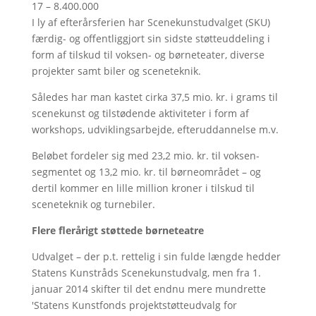
17 – 8.400.000
I ly af efterårsferien har Scenekunstudvalget (SKU)
færdig- og offentliggjort sin sidste støtteuddeling i
form af tilskud til voksen- og børneteater, diverse
projekter samt biler og sceneteknik.
Således har man kastet cirka 37,5 mio. kr. i grams til
scenekunst og tilstødende aktiviteter i form af
workshops, udviklingsarbejde, efteruddannelse m.v.
Beløbet fordeler sig med 23,2 mio. kr. til voksen-
segmentet og 13,2 mio. kr. til børneområdet – og
dertil kommer en lille million kroner i tilskud til
sceneteknik og turnebiler.
Flere flerårigt støttede børneteatre
Udvalget – der p.t. rettelig i sin fulde længde hedder
Statens Kunstråds Scenekunstudvalg, men fra 1.
januar 2014 skifter til det endnu mere mundrette
'Statens Kunstfonds projektstøtteudvalg for