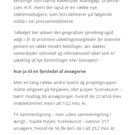
kendinge som Dansk Rakkerpak, Månegøgl, Graense-
Loes m.fl. mens der også er en række nye
støttemodtagere, som SKU definerer på følgende
måde i sin pressemeddelelse:
'Udvalget har udover den geografiske spredning også
valgt i år at prioritere udviklingsmuligheder for teatrene
gennem en række mindre bevillinger, der dækker
samarbejder nationalt og internationalt såvel som til
udvikling af nye forestillinger eller koncepter'.
Kun ja til en fjerdedel af ansøgerne
Men en lang række andre teatre og projektgrupper
måtte alligevel gå forgæves, idet puljen 'Scenekunst –
børn' modtog 84 ansøgninger, hvoraf de 22 altså blev
imødekommet med i alt 13,2 mio. kr.
Til sammenligning – men uden sammenligning i
øvrigt – havde Puljen 'Scenekunst – voksne' 217
ansøgere, hvoraf de 56 fik del i de i alt 23,2 mio. kr.