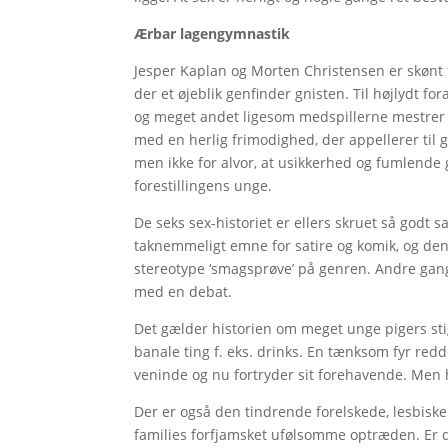
Ærbar lagengymnastik
Jesper Kaplan og Morten Christensen er skønt f
der et øjeblik genfinder gnisten. Til højlydt fo
og meget andet ligesom medspillerne mestrer 
med en herlig frimodighed, der appellerer til g
men ikke for alvor, at usikkerhed og fumlende
forestillingens unge.
De seks sex-historiet er ellers skruet så godt 
taknemmeligt emne for satire og komik, og den f
stereotype ‘smagsprøve’ på genren. Andre gan
med en debat.
Det gælder historien om meget unge pigers sti
banale ting f. eks. drinks. En tænksom fyr red
veninde og nu fortryder sit forehavende. Men
Der er også den tindrende forelskede, lesbiske 
families forfjamsket ufølsomme optræden. Er