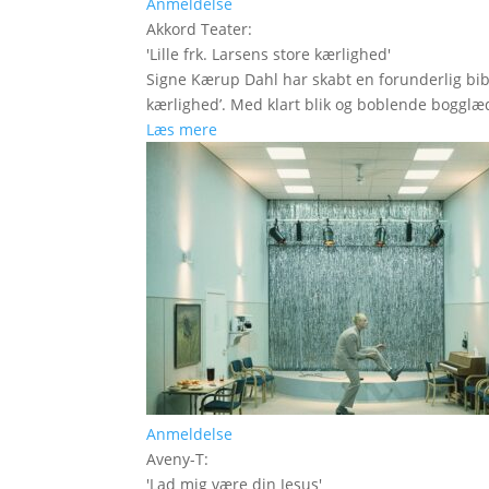
Anmeldelse
Akkord Teater
:
'
Lille frk. Larsens store kærlighed
'
Signe Kærup Dahl har skabt en forunderlig biblio
kærlighed’. Med klart blik og boblende bogglæ
Læs mere
Anmeldelse
Aveny-T
:
'
Lad mig være din Jesus
'