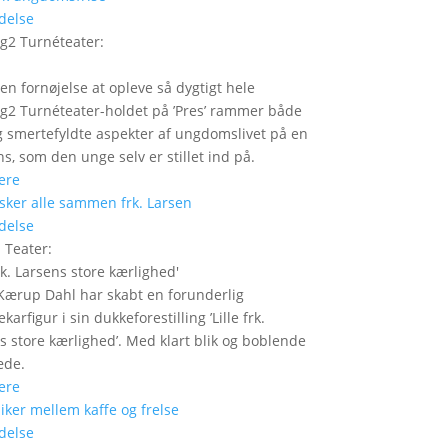
delse
g2 Turnéteater
:
 en fornøjelse at opleve så dygtigt hele
2 Turnéteater-holdet på ’Pres’ rammer både
og smertefyldte aspekter af ungdomslivet på en
ns, som den unge selv er stillet ind på.
ere
delse
 Teater
:
frk. Larsens store kærlighed
'
Kærup Dahl har skabt en forunderlig
ekarfigur i sin dukkeforestilling ’Lille frk.
s store kærlighed’. Med klart blik og boblende
æde.
ere
delse