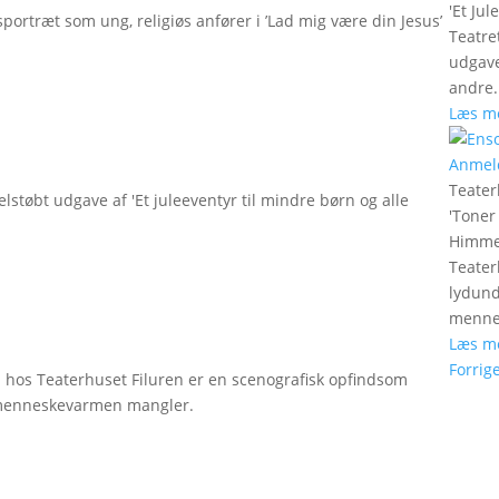
'
Et Jul
rtræt som ung, religiøs anfører i ’Lad mig være din Jesus’
Teatre
udgave
andre.
Læs m
Anmel
Teater
støbt udgave af 'Et juleeventyr til mindre børn og alle
'
Toner
Himmel
Teater
lydund
menne
Læs m
Forrig
hos Teaterhuset Filuren er en scenografisk opfindsom
 menneskevarmen mangler.