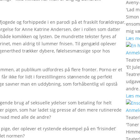
Aveny
'
Lad m
Simon 
jogede og forhippede i en parodi på et fraskilt forældrepar,
ensomh
rargelse for Anne Katrine Andersen, der i rollen som datter
mig væ
både komikken og lysten. De mundrette tekster fyres af
Læs m
rinet, men aldrig til lummer fnisen. Til gengæld oplever
 generthed trækker dybere, følelsesmæssige spor hos
Anmel
Teatre
'
Et Jul
sammen, at publikum udfordres på flere fronter. Porno er et
Teatre
år ikke for lidt i forestillingens stønnende og perfekt
udgave
ge savner man en uddybning, som forhåbentlig vil opstå
andre.
Læs m
gende brug af seksuelle ydelser som betaling for helt
der pigen, som har ladet sig presse af den mere rutinerede
Anmel
 hvad med alle de andre?
Teater
'
Toner
pige, der oplever et rystende eksempel på en ‘frisindet’
Himmel
 det normen?
Teater