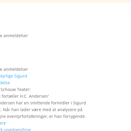
e anmeldelser
e anmeldelser
delse
 Schouw Teater
:
 fortæller H.C. Andersen
'
ndersen har en smittende formidler i Sigurd
t. Når han lader være med at analysere på
gne eventyrfortolkninger, er han forrygende.
ere