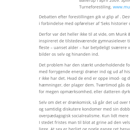
Ballerup i april 2009. Spil
Turneforestiling.
www.mun
Debatten efter forestillingen gik vi glip af . De
i forbindelse med opførelser af ‘Seks historier
Derfor var det heller ikke til at vide, om Munk
inspireret de tilstedeværende gymnasielever t
fleste – uanset alder – har betydeligt sværere v
bilder os selv og hinanden ind.
Det problem har den stærkt underholdende fores
med forrygende energi drøner ind og ud af hi
r ikke har det. Hvad de end er oppe imod- og det
hæmninger, der plager dem. Tværtimod gås der 
for megen opmærksomhed, eller datteren dyrker
Selv om det er drønkomisk, så går det ud over
og samtidig diskutere kondomer med sin dobbel
overpædagogisk socialrealisme. Kun lidt mere s
I stedet fristes man til blot at grine ad den v
ligge. At sex er herligt og nogle gange ret bes