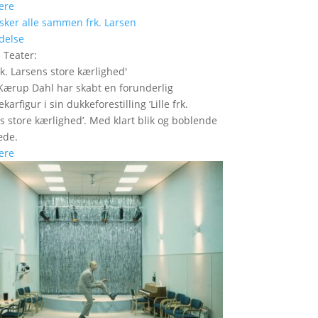
ere
delse
 Teater
:
frk. Larsens store kærlighed
'
Kærup Dahl har skabt en forunderlig
ekarfigur i sin dukkeforestilling ’Lille frk.
s store kærlighed’. Med klart blik og boblende
æde.
ere