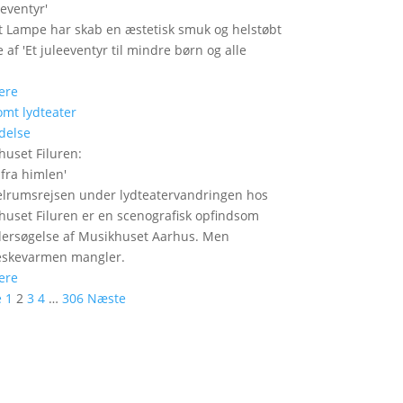
eeventyr
'
t Lampe har skab en æstetisk smuk og helstøbt
 af 'Et juleeventyr til mindre børn og alle
ere
delse
huset Filuren
:
 fra himlen
'
rumsrejsen under lydteatervandringen hos
huset Filuren er en scenografisk opfindsom
ersøgelse af Musikhuset Aarhus. Men
skevarmen mangler.
ere
e
1
2
3
4
…
306
Næste