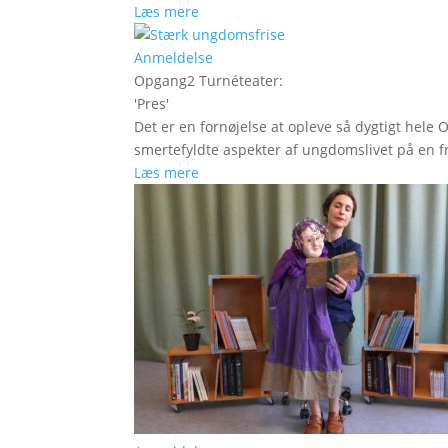
Læs mere
Anmeldelse
Opgang2 Turnéteater
:
'
Pres
'
Det er en fornøjelse at opleve så dygtigt hele
smertefyldte aspekter af ungdomslivet på en fr
Læs mere