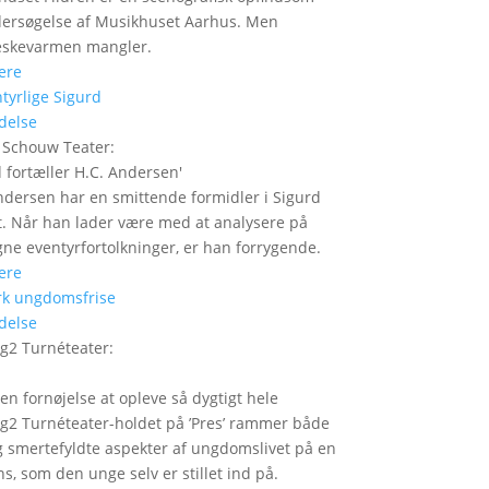
ersøgelse af Musikhuset Aarhus. Men
skevarmen mangler.
ere
delse
 Schouw Teater
:
 fortæller H.C. Andersen
'
ndersen har en smittende formidler i Sigurd
t. Når han lader være med at analysere på
gne eventyrfortolkninger, er han forrygende.
ere
delse
g2 Turnéteater
:
 en fornøjelse at opleve så dygtigt hele
2 Turnéteater-holdet på ’Pres’ rammer både
og smertefyldte aspekter af ungdomslivet på en
ns, som den unge selv er stillet ind på.