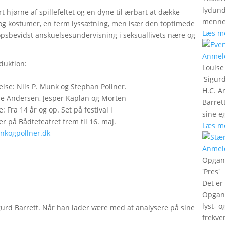
lydund
t hjørne af spillefeltet og en dyne til ærbart at dække
menne
 og kostumer, en ferm lyssætning, men især den toptimede
Læs m
ropsbevidst anskuelsesundervisning i seksuallivets nære og
Anmel
duktion:
Louise
'
Sigurd
lse: Nils P. Munk og Stephan Pollner.
H.C. A
e Andersen, Jesper Kaplan og Morten
Barret
 Fra 14 år og op. Set på festival i
sine e
ler på Bådteteatret frem til 16. maj.
Læs m
kogpollner.dk
Anmel
Opgan
'
Pres
'
Det er
Opgang
lyst- 
gurd Barrett. Når han lader være med at analysere på sine
frekve