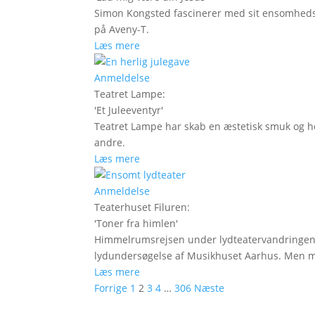
Simon Kongsted fascinerer med sit ensomhedspo
på Aveny-T.
Læs mere
Anmeldelse
Teatret Lampe
:
'
Et Juleeventyr
'
Teatret Lampe har skab en æstetisk smuk og hel
andre.
Læs mere
Anmeldelse
Teaterhuset Filuren
:
'
Toner fra himlen
'
Himmelrumsrejsen under lydteatervandringen 
lydundersøgelse af Musikhuset Aarhus. Men
Læs mere
Forrige
1
2
3
4
…
306
Næste