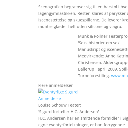
Scenografien begrænser sig til en barstol i hver
lagengymnastikken. Resten klares af parykker
iscenesættelse og skuespillerne. De leverer k
muntre glæder helt uden silicone og viagra.
Munk & Pollner Teaterpro
'Seks historier om sex'
Manuskript og iscenesætte
Medvirkende: Anne Katrin
Christensen. Aldersgruppe:
Ballerup i april 2009. Spil
Turneforestiling.
www.mun
Flere anmeldelser
Anmeldelse
Louise Schouw Teater
:
'
Sigurd fortæller H.C. Andersen
'
H.C. Andersen har en smittende formidler i Si
egne eventyrfortolkninger, er han forrygende.