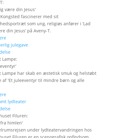
-T
:
ig være din Jesus
'
Kongsted fascinerer med sit
edsportræt som ung, religiøs anfører i ’Lad
re din Jesus’ på Aveny-T.
ere
delse
t Lampe
:
eeventyr
'
t Lampe har skab en æstetisk smuk og helstøbt
 af 'Et juleeventyr til mindre børn og alle
ere
delse
huset Filuren
:
 fra himlen
'
rumsrejsen under lydteatervandringen hos
huset Filuren er en scenografisk opfindsom