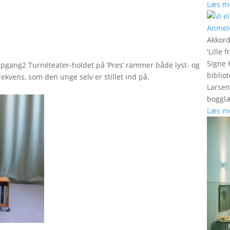
Læs m
Anmel
Akkord
'
Lille 
Signe 
 Opgang2 Turnéteater-holdet på ’Pres’ rammer både lyst- og
bibliot
ekvens, som den unge selv er stillet ind på.
Larsen
boggl
Læs m