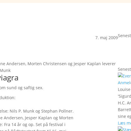
Senest
7. maj 2009
ne Andersen, Morten Christensen og Jesper Kaplan leverer
Senest
. Munk
viagra
Anmel
m sund og saftig sex.
Louise
'
Sigurd
duktion:
H.C. A
Barret
lse: Nils P. Munk og Stephan Pollner.
sine e
e Andersen, Jesper Kaplan og Morten
Læs m
 Fra 14 år og op. Set på festival i