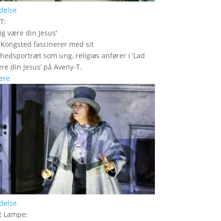
delse
-T
:
ig være din Jesus
'
Kongsted fascinerer med sit
edsportræt som ung, religiøs anfører i ’Lad
re din Jesus’ på Aveny-T.
ere
delse
t Lampe
: