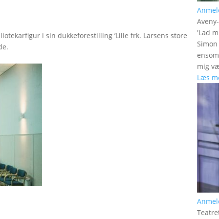
Anmel
Aveny
'
Lad m
tekarfigur i sin dukkeforestilling ’Lille frk. Larsens store
Simon 
de.
ensomh
mig væ
Læs m
Anmel
Teatre