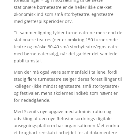
forestillinger – og i modsætning til de fleste
stationære børneteatre er de heller ikke dækket
økonomisk ind som små storbyteatre, egnsteatre
med gæstespilsperioder osv.
Til sammenligning fylder turneteatrene mere end de
stationære teatres (der er omkring 150 turnerende
teatre og måske 30-40 små storbyteatre/egnsteatre
med børneteatersalg), når det gælder det samlede
publikumstal.
Men der må også være sammenfald i tallene, fordi
stadig flere turneteatre sælger deres forestillinger til
’kolleger’ (ikke mindst egnsteatre, små storbyteatre)
og festivaler, mens skolernes indkøb som nævnt er
for nedadgående.
Med Scenits nye opgave med administration og
udvikling af den nye Refusionsordnings digitale
ansøgningsplatform har organisationen fået endnu
et brugbart redskab i arbejdet for at dokumentere