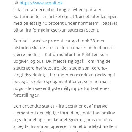
på
https://www.scenit.dk
I starten af december bragte nyhedsportalen
Kulturmonitor en artikel om, at ’børneteater kæmper
med billetsalg 40 procent under normalen’ – baseret
på tal fra formidlingsorganisationen Scenit.
Den helt præcise procent var godt nok 38, men
historien skabte en sjælden opmærksomhed hos de
større medier – Kulturmonitor har Politiken som
udgiver, og bl.a. DR meldte sig også – omkring de
stationære børneteatre, der stadig som corona-
langtidsvirkning lider under en mærkbar nedgang i
besøg af skoler og daginstitutioner, som normalt
udgør den væsentligste målgruppe for teatrenes
forestillinger.
Den anvendte statistik fra Scenit er et af mange
elementer i den vigtige formidling, data-indsamling
og videndeling, som kendetegner organisationens
arbejde, hvor man opererer som et bindeled mellem