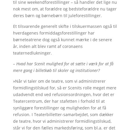
til sine weekendforestillinger – så handler det lige nu
nok mest om, at forældre og bedsteforældre nu tager
deres børn og børnebørn til juleforestillinger.
Et tilsvarende generelt skifte i tilskuermassen også til
hverdagenes formiddagsforestillinger har
børneteatrene dog også kunnet mærke i de senere
år, inden alt blev ramt af coronaens
teaternedlukninger.
– Hvad har Scenit mulighed for at sætte i værk for at få
mere gang i billetkøb til skoler og institutioner?
»Når vi taler om de teatre, som vi administrerer
formidlingstilskud for, så er Scenits rolle meget mere
udadvendt end ved refusionsordningen, hvor det er
Teatercentrum, der har stafetten i forhold til at
synliggøre forestillinger og muligheden for at få
refusion. I Teaterbilletter-samarbejdet, som dækker
de teatre, hvor vi administrerer formidlingstilskud,
står vi for den fælles markedsføring, som bl.a. er det