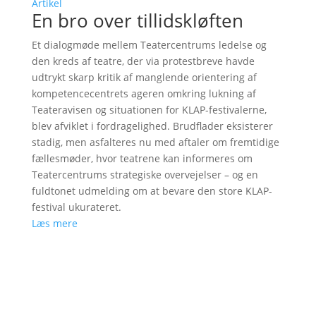
Artikel
En bro over tillidskløften
Et dialogmøde mellem Teatercentrums ledelse og
den kreds af teatre, der via protestbreve havde
udtrykt skarp kritik af manglende orientering af
kompetencecentrets ageren omkring lukning af
Teateravisen og situationen for KLAP-festivalerne,
blev afviklet i fordragelighed. Brudflader eksisterer
stadig, men asfalteres nu med aftaler om fremtidige
fællesmøder, hvor teatrene kan informeres om
Teatercentrums strategiske overvejelser – og en
fuldtonet udmelding om at bevare den store KLAP-
festival ukurateret.
Læs mere