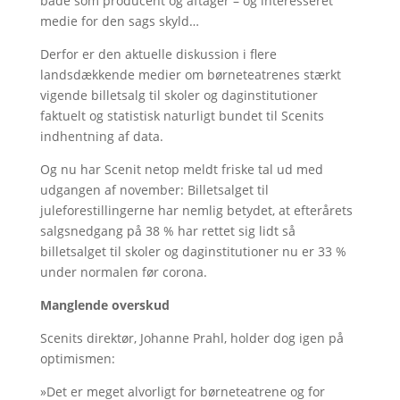
både som producent og aftager – og interesseret
medie for den sags skyld…
Derfor er den aktuelle diskussion i flere
landsdækkende medier om børneteatrenes stærkt
vigende billetsalg til skoler og daginstitutioner
faktuelt og statistisk naturligt bundet til Scenits
indhentning af data.
Og nu har Scenit netop meldt friske tal ud med
udgangen af november: Billetsalget til
juleforestillingerne har nemlig betydet, at efterårets
salgsnedgang på 38 % har rettet sig lidt så
billetsalget til skoler og daginstitutioner nu er 33 %
under normalen før corona.
Manglende overskud
Scenits direktør, Johanne Prahl, holder dog igen på
optimismen:
»Det er meget alvorligt for børneteatrene og for