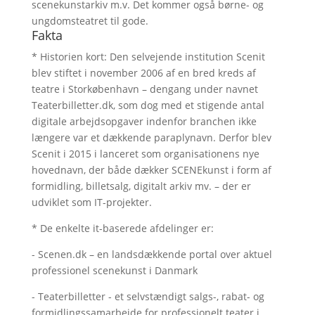
scenekunstarkiv m.v. Det kommer også børne- og
ungdomsteatret til gode.
Fakta
* Historien kort: Den selvejende institution Scenit
blev stiftet i november 2006 af en bred kreds af
teatre i Storkøbenhavn – dengang under navnet
Teaterbilletter.dk, som dog med et stigende antal
digitale arbejdsopgaver indenfor branchen ikke
længere var et dækkende paraplynavn. Derfor blev
Scenit i 2015 i lanceret som organisationens nye
hovednavn, der både dækker SCENEkunst i form af
formidling, billetsalg, digitalt arkiv mv. – der er
udviklet som IT-projekter.
* De enkelte it-baserede afdelinger er:
- Scenen.dk – en landsdækkende portal over aktuel
professionel scenekunst i Danmark
- Teaterbilletter - et selvstændigt salgs-, rabat- og
formidlingssamarbejde for professionelt teater i