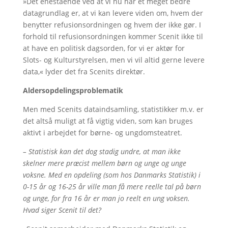
»Det enestående ved at vi nu har et meget bedre
datagrundlag er, at vi kan levere viden om, hvem der
benytter refusionsordningen og hvem der ikke gør. I
forhold til refusionsordningen kommer Scenit ikke til
at have en politisk dagsorden, for vi er aktør for
Slots- og Kulturstyrelsen, men vi vil altid gerne levere
data,« lyder det fra Scenits direktør.
Aldersopdelingsproblematik
Men med Scenits dataindsamling, statistikker m.v. er
det altså muligt at få vigtig viden, som kan bruges
aktivt i arbejdet for børne- og ungdomsteatret.
– Statistisk kan det dog stadig undre, at man ikke
skelner mere præcist mellem børn og unge og unge
voksne. Med en opdeling (som hos Danmarks Statistik) i
0-15 år og 16-25 år ville man få mere reelle tal på børn
og unge, for fra 16 år er man jo reelt en ung voksen.
Hvad siger Scenit til det?