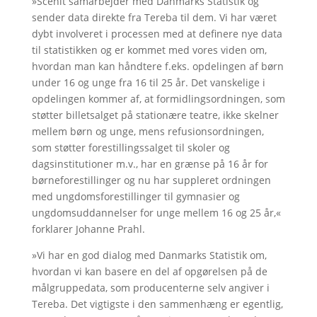
»Scenit samarbejder med Danmarks Statistik og
sender data direkte fra Tereba til dem. Vi har været
dybt involveret i processen med at definere nye data
til statistikken og er kommet med vores viden om,
hvordan man kan håndtere f.eks. opdelingen af børn
under 16 og unge fra 16 til 25 år. Det vanskelige i
opdelingen kommer af, at formidlingsordningen, som
støtter billetsalget på stationære teatre, ikke skelner
mellem børn og unge, mens refusionsordningen,
som støtter forestillingssalget til skoler og
dagsinstitutioner m.v., har en grænse på 16 år for
børneforestillinger og nu har suppleret ordningen
med ungdomsforestillinger til gymnasier og
ungdomsuddannelser for unge mellem 16 og 25 år,«
forklarer Johanne Prahl.
»Vi har en god dialog med Danmarks Statistik om,
hvordan vi kan basere en del af opgørelsen på de
målgruppedata, som producenterne selv angiver i
Tereba. Det vigtigste i den sammenhæng er egentlig,