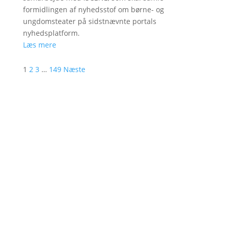
formidlingen af nyhedsstof om børne- og
ungdomsteater på sidstnævnte portals
nyhedsplatform.
Læs mere
1
2
3
…
149
Næste