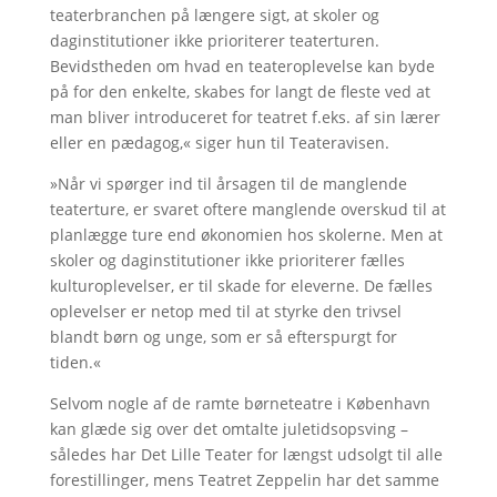
teaterbranchen på længere sigt, at skoler og
daginstitutioner ikke prioriterer teaterturen.
Bevidstheden om hvad en teateroplevelse kan byde
på for den enkelte, skabes for langt de fleste ved at
man bliver introduceret for teatret f.eks. af sin lærer
eller en pædagog,« siger hun til Teateravisen.
»Når vi spørger ind til årsagen til de manglende
teaterture, er svaret oftere manglende overskud til at
planlægge ture end økonomien hos skolerne. Men at
skoler og daginstitutioner ikke prioriterer fælles
kulturoplevelser, er til skade for eleverne. De fælles
oplevelser er netop med til at styrke den trivsel
blandt børn og unge, som er så efterspurgt for
tiden.«
Selvom nogle af de ramte børneteatre i København
kan glæde sig over det omtalte juletidsopsving –
således har Det Lille Teater for længst udsolgt til alle
forestillinger, mens Teatret Zeppelin har det samme