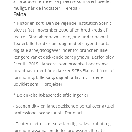
at producenterne er så præcise som overhovedet
muligt, når de indtaster i Tereba.«
Fakta
* Historien kort: Den selvejende institution Scenit
blev stiftet i november 2006 af en bred kreds af
teatre i Storkøbenhavn – dengang under navnet
Teaterbilletter.dk, som dog med et stigende antal
digitale arbejdsopgaver indenfor branchen ikke
længere var et dækkende paraplynavn. Derfor blev
Scenit i 2015 i lanceret som organisationens nye
hovednavn, der både dækker SCENEkunst i form af
formidling, billetsalg, digitalt arkiv mv. – der er
udviklet som IT-projekter.
* De enkelte it-baserede afdelinger er:
- Scenen.dk – en landsdækkende portal over aktuel
professionel scenekunst i Danmark
- Teaterbilletter - et selvstændigt salgs-, rabat- og
formidlingssamarbejde for professionelt teater i