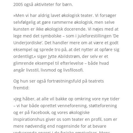
2005 også aktiviteter for børn.
»Men vi har aldrig lavet økologisk teater. Vi forsøger
selvfølgelig at gøre rammerne økologisk, men selve
kunsten er ikke økologisk docerende. Vi nøjes med at
lege med det symbolske – som i juleforestillingen ’De
Underjordiske’. Det handler mere om at være et godt
eksempel og sprede tro på, at det nytter at opføre sig
ordentligt,« siger Jytte Abildstrøm, der selv er et
glimrende eksempel til efterlevelse – både hvad
angår livsstil, livsmod og livsfilosofi.
Og hun ser også fortrøstningsfuld på teatrets
fremtid:
»Jeg håber, at alle vil bakke op omkring vore nye tider
– vi har både oprettet venneforening, støtteforening
og er på Facebook, og vores økologiske
inspirationshus giver os som teater en profil, som er
mere nødvendig end nogensinde for at bevare
vedvarende energi i de fysiske omgivelser. Mens