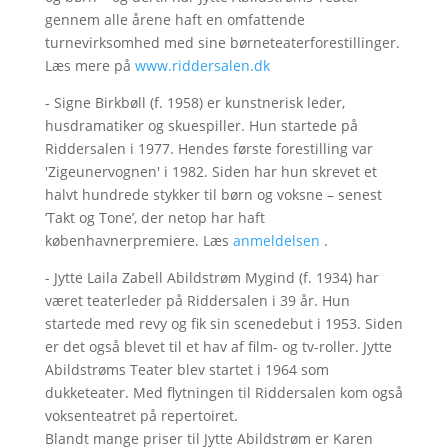
gennem alle årene haft en omfattende
turnevirksomhed med sine børneteaterforestillinger.
Læs mere på
www.riddersalen.dk
- Signe Birkbøll (f. 1958) er kunstnerisk leder,
husdramatiker og skuespiller. Hun startede på
Riddersalen i 1977. Hendes første forestilling var
'Zigeunervognen' i 1982. Siden har hun skrevet et
halvt hundrede stykker til børn og voksne – senest
’Takt og Tone’, der netop har haft
københavnerpremiere. Læs
anmeldelsen
.
- Jytte Laila Zabell Abildstrøm Mygind (f. 1934) har
været teaterleder på Riddersalen i 39 år. Hun
startede med revy og fik sin scenedebut i 1953. Siden
er det også blevet til et hav af film- og tv-roller. Jytte
Abildstrøms Teater blev startet i 1964 som
dukketeater. Med flytningen til Riddersalen kom også
voksenteatret på repertoiret.
Blandt mange priser til Jytte Abildstrøm er Karen