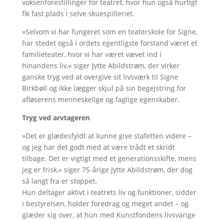
voksenforestillinger for teatret, hvor hun også hurtigt
fik fast plads i selve skuespilleriet.
»Selvom vi har fungeret som en teaterskole for Signe,
har stedet også i ordets egentligste forstand været et
familieteater, hvor vi har været vævet ind i
hinandens liv,« siger Jytte Abildstrøm, der virker
ganske tryg ved at overgive sit livsværk til Signe
Birkbøll og ikke lægger skjul på sin begejstring for
afløserens menneskelige og faglige egenskaber.
Tryg ved arvtageren
»Det er glædesfyldt at kunne give stafetten videre –
og jeg har det godt med at være trådt et skridt
tilbage. Det er vigtigt med et generationsskifte, mens
jeg er frisk,« siger 75-årige Jytte Abildstrøm, der dog
så langt fra er stoppet.
Hun deltager aktivt i teatrets liv og funktioner, sidder
i bestyrelsen, holder foredrag og meget andet – og
glæder sig over, at hun med Kunstfondens livsvarige