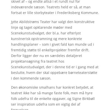
skivet af – og endte altså i et rundt nul for
indeværende sæson. Teatrets held er så, at man
fortsat er lille storbyteater i Frederiksberg Kommune.
Jytte Abildstrøms Teater har valgt den konstruktive
linje og taget opklarende møder med
Scenekunstudvalget, der bl.a. har efterlyst
kunstnerisk opstramning og mere konkrete
handlingsplaner – som i givet fald kan munde ud i
fremtidig støtte til enkeltprojekter fremfor drift.
Derfor ligger der nu en særdeles detaljeret
projektansøgning fra teatret hos
Scenekunstudvalget, der i denne tid er i gang med at
beslutte, hvem der skal oppebære børneteaterstøtte
i den kommende sæson.
Den økonomiske smalhans har konkret betydet, at
teatret ikke har så mange faste folk, men må hyre
folk udefra til de enkelte opgaver, og Signe Birkbøll
ser inspiration udefra som en vigtig del af
fornyelsen.