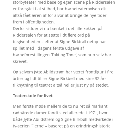
storbyteater med base og egen scene på Riddersalen
er foregået i al stilhed, har børneteateravisen.dk
altså fået æren af for alvor at bringe de nye tider
frem i offentligheden.
Derfor sidder vi nu bænket i det lille køkken på
Riddersalen for at sætte lidt flere ord på
begivenheden – efter at Signe Birkbøll netop har
spillet med i dagens første udgave af
børneforestillingen ’Takt og Tone’, som hun selv har
skrevet.
Og selvom Jytte Abildstrøm har været frontfigur i fire
årtier og lidt til, er Signe Birkbøll med sine 32 års
tilknytning til teatret altså heller just ny på stedet.
Teaterskole for livet
Men første møde mellem de to nu ret så markant
rødhårede damer fandt sted allerede i 1971, hvor
både Jytte Abildstrøm og Signe Birkbøll medvirkede i
tv-serien ’Fierne’ – baseret på en erindringshistorie