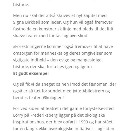
historie.
Men nu skal der altså skrives et nyt kapitel med
Signe Birkbøll som leder. Og hun vil også fremover
fastholde en kunstnerisk linje med plads til det lidt
skæve teater med fantasi og overskud:
»Forestillingerne kommer også fremover til at have
omsorgen for mennesket og deres omgivelser som
vigtigste indhold – den evige og mangesidige
historie, der skal fortælles igen og igen.«
Et godt eksempel
Og så fik vi da sneget os hen imod det fænomen, der
også er så tæt forbundet med Jytte Abildstrøm og
hendes teater: Økologien!
For ved siden af teatret i det gamle forlystelsessted
Lorry på Frederiksberg ligger på det økologiske
inspirationshus, der blev opført i 1999 og har stået
for en lang række byøkologiske initiativer – og siden