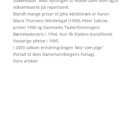
dukketeater. Med flytningen til Riddersalen kom også
voksenteatret på repertoiret.
Blandt mange priser til Jytte Abildstrøm er Karen
Marie Thorsens Mindelegat (1999), Peter Sabroe-
prisen 1990 og Danmarks Teaterforeningers
Børneteaterpris i 1994. Hun fik Statens Kunstfonds
livsvarige ydelse i 1995.
I 2003 udkom erindringsbogen ’Mor som pige ’
(fortalt til Iben Danielsen/Borgens Forlag).
Flere artikler