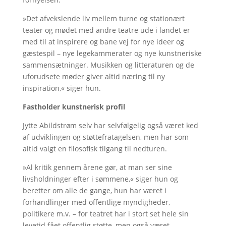
»Det afvekslende liv mellem turne og stationært
teater og mødet med andre teatre ude i landet er
med til at inspirere og bane vej for nye ideer og
gæstespil – nye legekammerater og nye kunstneriske
sammensætninger. Musikken og litteraturen og de
uforudsete møder giver altid næring til ny
inspiration,« siger hun.
Fastholder kunstnerisk profil
Jytte Abildstrøm selv har selvfølgelig også været ked
af udviklingen og støttefratagelsen, men har som
altid valgt en filosofisk tilgang til nedturen.
»Al kritik gennem årene gør, at man ser sine
livsholdninger efter i sømmene,« siger hun og
beretter om alle de gange, hun har været i
forhandlinger med offentlige myndigheder,
politikere m.v. – for teatret har i stort set hele sin
levetid fået offentlig støtte, men også været