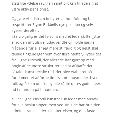
statslige ydelse i ryggen samtidig kan tillade sig at
være aktiv pensionist.
Og Jytte Abildstrøm bedyrer, at hun fuldt og helt
respekterer Signe Birkbølls nye position og selv
agerer derefter.
»Selvfølgelig er det følsomt med et lederskifte. Jytte
er jo den impulsive, udadvendte og nogle gange
frådende furie, er jeg mere stilfærdig og helst skal
tænke tingene igennem over flere nætter,« lyder det
fra Signe Birkbøll, der allerede har gjort op med
nogle af de indre strukturer ved at afskaffe det
såkaldt kunstneriske råd, der blev etableret på
fundamentet af forne tiders store husmøder, hvor
folk også kom udefra og alle råbte deres gode ideer
ud i munden på hinanden.
Nu er Signe Birkbøll kunstnerisk leder med ansvar
for alle beslutninger, men ved sin side har hun den
administrative leder, Piet Bertelsen, og den faste