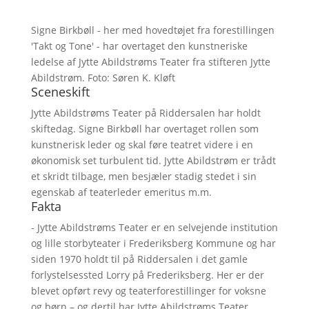
Signe Birkbøll - her med hovedtøjet fra forestillingen
'Takt og Tone' - har overtaget den kunstneriske
ledelse af Jytte Abildstrøms Teater fra stifteren Jytte
Abildstrøm. Foto: Søren K. Kløft
Sceneskift
Jytte Abildstrøms Teater på Riddersalen har holdt
skiftedag. Signe Birkbøll har overtaget rollen som
kunstnerisk leder og skal føre teatret videre i en
økonomisk set turbulent tid. Jytte Abildstrøm er trådt
et skridt tilbage, men besjæler stadig stedet i sin
egenskab af teaterleder emeritus m.m.
Fakta
- Jytte Abildstrøms Teater er en selvejende institution
og lille storbyteater i Frederiksberg Kommune og har
siden 1970 holdt til på Riddersalen i det gamle
forlystelsessted Lorry på Frederiksberg. Her er der
blevet opført revy og teaterforestillinger for voksne
og børn – og dertil har Jytte Abildstrøms Teater