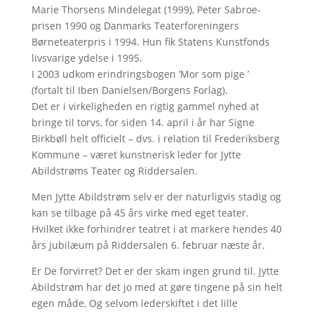
Marie Thorsens Mindelegat (1999), Peter Sabroe-
prisen 1990 og Danmarks Teaterforeningers
Børneteaterpris i 1994. Hun fik Statens Kunstfonds
livsvarige ydelse i 1995.
I 2003 udkom erindringsbogen ’Mor som pige ’
(fortalt til Iben Danielsen/Borgens Forlag).
Det er i virkeligheden en rigtig gammel nyhed at
bringe til torvs, for siden 14. april i år har Signe
Birkbøll helt officielt – dvs. i relation til Frederiksberg
Kommune – været kunstnerisk leder for Jytte
Abildstrøms Teater og Riddersalen.
Men Jytte Abildstrøm selv er der naturligvis stadig og
kan se tilbage på 45 års virke med eget teater.
Hvilket ikke forhindrer teatret i at markere hendes 40
års jubilæum på Riddersalen 6. februar næste år.
Er De forvirret? Det er der skam ingen grund til. Jytte
Abildstrøm har det jo med at gøre tingene på sin helt
egen måde, Og selvom lederskiftet i det lille