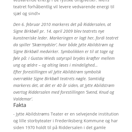
teatret forhåbentlig vil levere vedvarende energi til
sjæl og sind!«
Den 6. februar 2010 markeres det på Riddersalen, at
Signe Birkbøll pr. 14. april 2009 blev teatrets nye
kunstneriske leder. Markeringen er lagt her, fordi teatret
da spiller ’Skærmydsler’, hvor både Jytte Abildstrøm og
Signe Birkbøll medvirker. Symbolikken er til at tage og
føle på: I Gustav Wieds satyrspil brydes kræfter mellem
ung og ældre – og alting løses i mindelighed…
Efter forestillingen vil Jytte Abildstrøm symbolsk
overrække Signe Birkbøll teatrets nøgle. Samtidig
markeres det, at det er 40 år siden, at Jytte Abildstrøm
overtog Riddersalen med forestillingen ’Svend, Knud og
Valdemar’.
Fakta
- Jytte Abildstrøms Teater er en selvejende institution
og lille storbyteater i Frederiksberg Kommune og har
siden 1970 holdt til på Riddersalen i det gamle