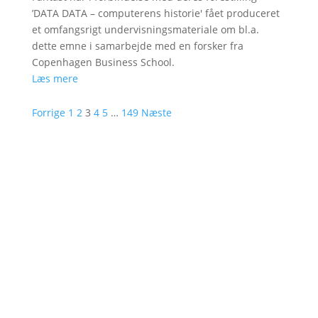
’DATA DATA – computerens historie' fået produceret
et omfangsrigt undervisningsmateriale om bl.a.
dette emne i samarbejde med en forsker fra
Copenhagen Business School.
Læs mere
Forrige
1
2
3
4
5
…
149
Næste