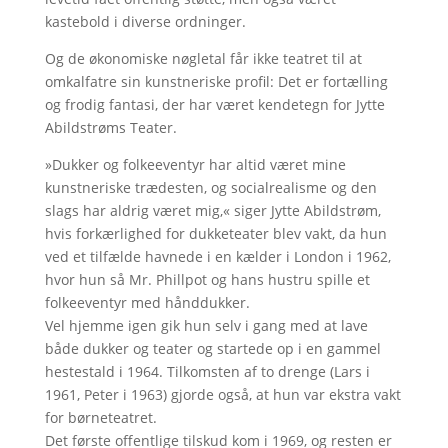
kastebold i diverse ordninger.
Og de økonomiske nøgletal får ikke teatret til at
omkalfatre sin kunstneriske profil: Det er fortælling
og frodig fantasi, der har været kendetegn for Jytte
Abildstrøms Teater.
»Dukker og folkeeventyr har altid været mine
kunstneriske trædesten, og socialrealisme og den
slags har aldrig været mig,« siger Jytte Abildstrøm,
hvis forkærlighed for dukketeater blev vakt, da hun
ved et tilfælde havnede i en kælder i London i 1962,
hvor hun så Mr. Phillpot og hans hustru spille et
folkeeventyr med hånddukker.
Vel hjemme igen gik hun selv i gang med at lave
både dukker og teater og startede op i en gammel
hestestald i 1964. Tilkomsten af to drenge (Lars i
1961, Peter i 1963) gjorde også, at hun var ekstra vakt
for børneteatret.
Det første offentlige tilskud kom i 1969, og resten er