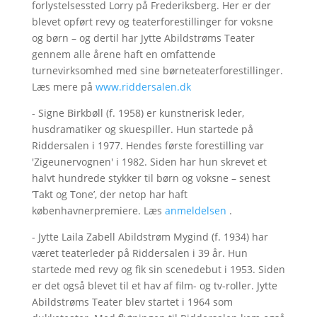
forlystelsessted Lorry på Frederiksberg. Her er der
blevet opført revy og teaterforestillinger for voksne
og børn – og dertil har Jytte Abildstrøms Teater
gennem alle årene haft en omfattende
turnevirksomhed med sine børneteaterforestillinger.
Læs mere på
www.riddersalen.dk
- Signe Birkbøll (f. 1958) er kunstnerisk leder,
husdramatiker og skuespiller. Hun startede på
Riddersalen i 1977. Hendes første forestilling var
'Zigeunervognen' i 1982. Siden har hun skrevet et
halvt hundrede stykker til børn og voksne – senest
’Takt og Tone’, der netop har haft
københavnerpremiere. Læs
anmeldelsen
.
- Jytte Laila Zabell Abildstrøm Mygind (f. 1934) har
været teaterleder på Riddersalen i 39 år. Hun
startede med revy og fik sin scenedebut i 1953. Siden
er det også blevet til et hav af film- og tv-roller. Jytte
Abildstrøms Teater blev startet i 1964 som