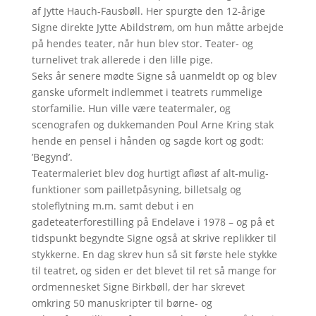
af Jytte Hauch-Fausbøll. Her spurgte den 12-årige
Signe direkte Jytte Abildstrøm, om hun måtte arbejde
på hendes teater, når hun blev stor. Teater- og
turnelivet trak allerede i den lille pige.
Seks år senere mødte Signe så uanmeldt op og blev
ganske uformelt indlemmet i teatrets rummelige
storfamilie. Hun ville være teatermaler, og
scenografen og dukkemanden Poul Arne Kring stak
hende en pensel i hånden og sagde kort og godt:
’Begynd’.
Teatermaleriet blev dog hurtigt afløst af alt-mulig-
funktioner som pailletpåsyning, billetsalg og
stoleflytning m.m. samt debut i en
gadeteaterforestilling på Endelave i 1978 – og på et
tidspunkt begyndte Signe også at skrive replikker til
stykkerne. En dag skrev hun så sit første hele stykke
til teatret, og siden er det blevet til ret så mange for
ordmennesket Signe Birkbøll, der har skrevet
omkring 50 manuskripter til børne- og