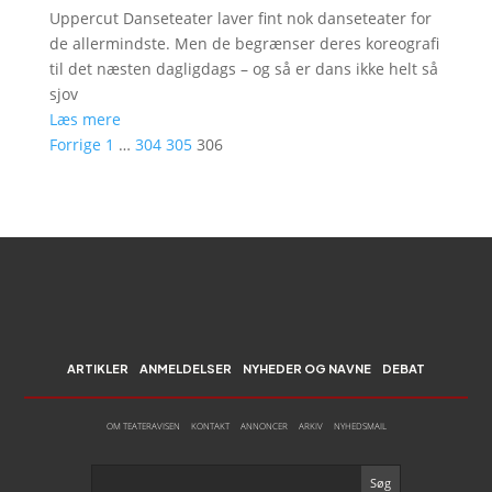
Uppercut Danseteater laver fint nok danseteater for
de allermindste. Men de begrænser deres koreografi
til det næsten dagligdags – og så er dans ikke helt så
sjov
Læs mere
Forrige
1
…
304
305
306
ARTIKLER
ANMELDELSER
NYHEDER OG NAVNE
DEBAT
OM TEATERAVISEN
KONTAKT
ANNONCER
ARKIV
NYHEDSMAIL