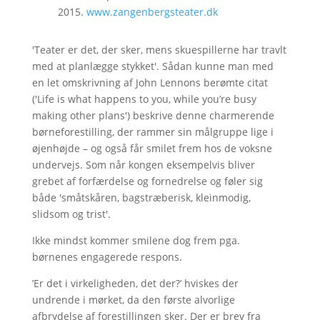
2015.
www.zangenbergsteater.dk
'Teater er det, der sker, mens skuespillerne har travlt
med at planlægge stykket'. Sådan kunne man med
en let omskrivning af John Lennons berømte citat
('Life is what happens to you, while you’re busy
making other plans') beskrive denne charmerende
børneforestilling, der rammer sin målgruppe lige i
øjenhøjde – og også får smilet frem hos de voksne
undervejs. Som når kongen eksempelvis bliver
grebet af forfærdelse og fornedrelse og føler sig
både 'småtskåren, bagstræberisk, kleinmodig,
slidsom og trist'.
Ikke mindst kommer smilene dog frem pga.
børnenes engagerede respons.
’Er det i virkeligheden, det der?’ hviskes der
undrende i mørket, da den første alvorlige
afbrydelse af forestillingen sker. Der er brev fra