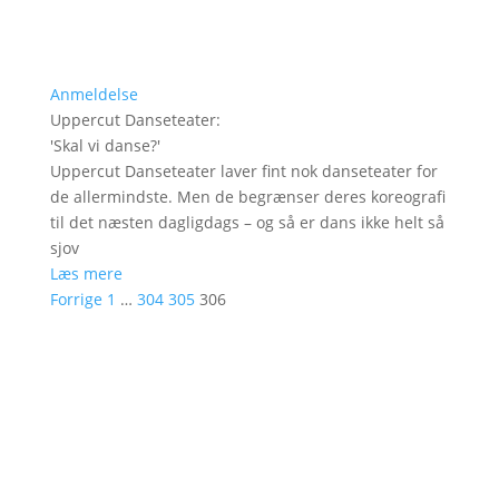
Anmeldelse
Uppercut Danseteater
:
'
Skal vi danse?
'
Uppercut Danseteater laver fint nok danseteater for
de allermindste. Men de begrænser deres koreografi
til det næsten dagligdags – og så er dans ikke helt så
sjov
Læs mere
Forrige
1
…
304
305
306