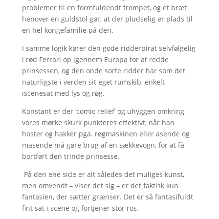
problemer til en formfuldendt trompet, og et bræt
henover en guldstol gør, at der pludselig er plads til
en hel kongefamilie på den.
I samme logik kører den gode ridderpirat selvfølgelig
i rød Ferrari op igennem Europa for at redde
prinsessen, og den onde sorte ridder har som det
naturligste i verden sit eget rumskib, enkelt
iscenesat med lys og røg.
Konstant er der ’comic relief’ og uhyggen omkring
vores mørke skurk punkteres effektivt, når han
hoster og hakker pga. røgmaskinen eller asende og
masende må gøre brug af en sækkevogn, for at få
bortført den trinde prinsesse.
På den ene side er alt således det muliges kunst,
men omvendt – viser det sig – er det faktisk kun
fantasien, der sætter grænser. Det er så fantasifuldt
fint sat i scene og fortjener stor ros.