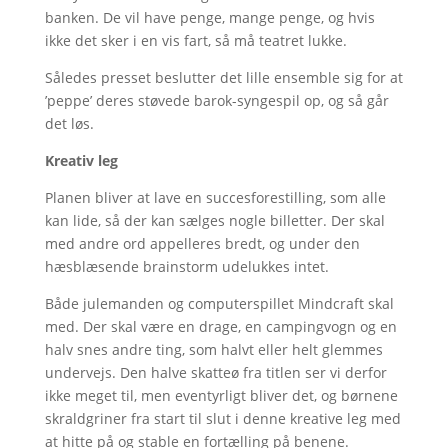
banken. De vil have penge, mange penge, og hvis
ikke det sker i en vis fart, så må teatret lukke.
Således presset beslutter det lille ensemble sig for at
’peppe’ deres støvede barok-syngespil op, og så går
det løs.
Kreativ leg
Planen bliver at lave en succesforestilling, som alle
kan lide, så der kan sælges nogle billetter. Der skal
med andre ord appelleres bredt, og under den
hæsblæsende brainstorm udelukkes intet.
Både julemanden og computerspillet Mindcraft skal
med. Der skal være en drage, en campingvogn og en
halv snes andre ting, som halvt eller helt glemmes
undervejs. Den halve skatteø fra titlen ser vi derfor
ikke meget til, men eventyrligt bliver det, og børnene
skraldgriner fra start til slut i denne kreative leg med
at hitte på og stable en fortælling på benene.