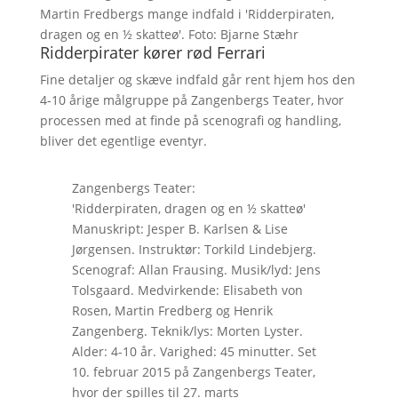
Martin Fredbergs mange indfald i 'Ridderpiraten,
dragen og en ½ skatteø'. Foto: Bjarne Stæhr
Ridderpirater kører rød Ferrari
Fine detaljer og skæve indfald går rent hjem hos den
4-10 årige målgruppe på Zangenbergs Teater, hvor
processen med at finde på scenografi og handling,
bliver det egentlige eventyr.
Zangenbergs Teater:
'Ridderpiraten, dragen og en ½ skatteø'
Manuskript: Jesper B. Karlsen & Lise
Jørgensen. Instruktør: Torkild Lindebjerg.
Scenograf: Allan Frausing. Musik/lyd: Jens
Tolsgaard. Medvirkende: Elisabeth von
Rosen, Martin Fredberg og Henrik
Zangenberg. Teknik/lys: Morten Lyster.
Alder: 4-10 år. Varighed: 45 minutter. Set
10. februar 2015 på Zangenbergs Teater,
hvor der spilles til 27. marts