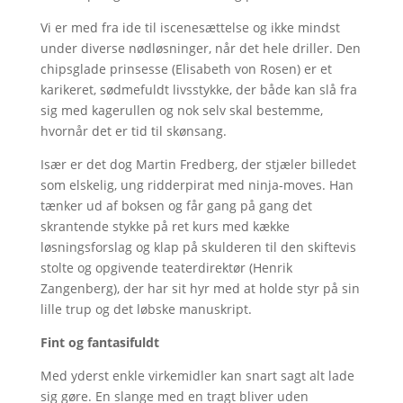
Vi er med fra ide til iscenesættelse og ikke mindst
under diverse nødløsninger, når det hele driller. Den
chipsglade prinsesse (Elisabeth von Rosen) er et
karikeret, sødmefuldt livsstykke, der både kan slå fra
sig med kagerullen og nok selv skal bestemme,
hvornår det er tid til skønsang.
Især er det dog Martin Fredberg, der stjæler billedet
som elskelig, ung ridderpirat med ninja-moves. Han
tænker ud af boksen og får gang på gang det
skrantende stykke på ret kurs med kække
løsningsforslag og klap på skulderen til den skiftevis
stolte og opgivende teaterdirektør (Henrik
Zangenberg), der har sit hyr med at holde styr på sin
lille trup og det løbske manuskript.
Fint og fantasifuldt
Med yderst enkle virkemidler kan snart sagt alt lade
sig gøre. En slange med en tragt bliver uden