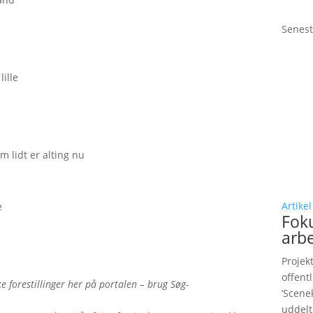
Senest
lille
m lidt er alting nu
Artikel
e
Fok
arb
Projek
offent
e forestillinger her på portalen – brug Søg-
’Scene
uddelt 