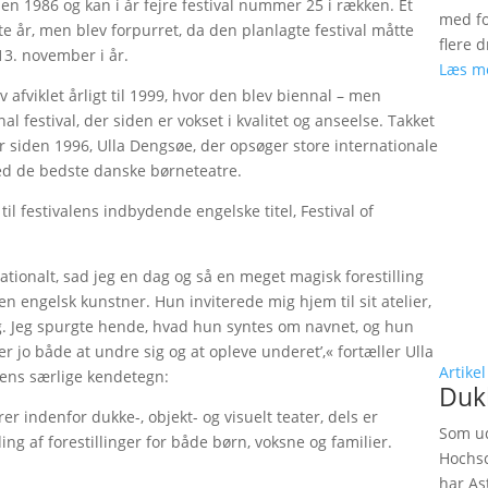
den 1986 og kan i år fejre festival nummer 25 i rækken. Et
med fok
ste år, men blev forpurret, da den planlagte festival måtte
flere d
-13. november i år.
Læs m
 afviklet årligt til 1999, hvor den blev biennal – men
al festival, der siden er vokset i kvalitet og anseelse. Takket
r siden 1996, Ulla Dengsøe, der opsøger store internationale
ed de bedste danske børneteatre.
il festivalens indbydende engelske titel, Festival of
nationalt, sad jeg en dag og så en meget magisk forestilling
en engelsk kunstner. Hun inviterede mig hjem til sit atelier,
g. Jeg spurgte hende, hvad hun syntes om navnet, og hun
der jo både at undre sig og at opleve underet’,« fortæller Ulla
Artikel
lens særlige kendetegn:
Duk
r indenfor dukke-, objekt- og visuelt teater, dels er
Som ud
g af forestillinger for både børn, voksne og familier.
Hochsc
har As