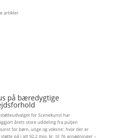
e artikler
us på bæredygtige
ejdsforhold
tstøtteudvalget for Scenekunst har
liggjort årets store uddeling fra puljen
kunst for børn, unge og voksne’, hvor der er
støtte på i alt 92,2 mio. kr. til 76 ansøgninger –