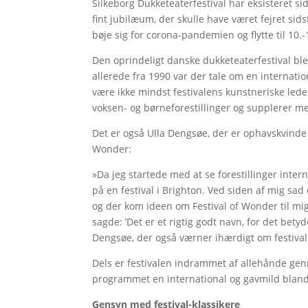
Silkeborg Dukketeaterfestival har eksisteret si
fint jubilæum, der skulle have været fejret sid
bøje sig for corona-pandemien og flytte til 10.
Den oprindeligt danske dukketeaterfestival blev
allerede fra 1990 var der tale om en internation
være ikke mindst festivalens kunstneriske lede
voksen- og børneforestillinger og supplerer m
Det er også Ulla Dengsøe, der er ophavskvinde t
Wonder:
»Da jeg startede med at se forestillinger inter
på en festival i Brighton. Ved siden af mig sad 
og der kom ideen om Festival of Wonder til mi
sagde: ’Det er et rigtig godt navn, for det bety
Dengsøe, der også værner ihærdigt om festiva
Dels er festivalen indrammet af allehånde genre
programmet en international og gavmild blandin
Gensyn med festival-klassikere