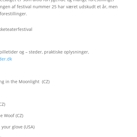
ringen af festival nummer 25 har været udskudt et år, men
orestillinger.
keteaterfestival
illetider og – steder, praktiske oplysninger,
der.dk
ng in the Moonlight (CZ)
CZ)
e Woof (CZ)
 your glove (USA)