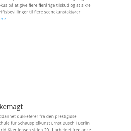
us på at give flere flerårige tilskud og at sikre
riftsbevillinger til flere scenekunstaktører.
ere
kemagt
dannet dukkefører fra den prestigiøse
hule für Schauspielkunst Ernst Busch i Berlin
trid Kjær Jensen siden 2011 arbejdet freelance