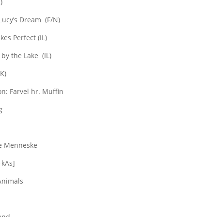
)
 Lucy’s Dream (F/N)
es Perfect (IL)
by the Lake (IL)
K)
n: Farvel hr. Muffin
g
øse Menneske
-kAs]
 Animals
and