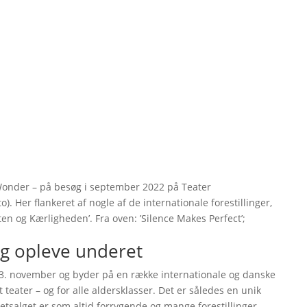
f Wonder – på besøg i september 2022 på Teater
). Her flankeret af nogle af de internationale forestillinger,
n og Kærligheden’. Fra oven: ’Silence Makes Perfect’;
og opleve underet
.-13. november og byder på en række internationale og danske
t teater – og for alle aldersklasser. Det er således en unik
etsalget er som altid forrygende og mange forestillinger