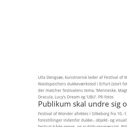
Ulla Dengsøe, kunstnerisk leder af Festival o
Waidspeichers dukkeværksted i Erfurt (stort foto
der matcher festivalens tema, ’Menneske, Magte
Dracula, Lucy’s Dream og ’UBU’. PR-fotos
Publikum skal undre sig 
Festival of Wonder afvikles i Silkeborg fra 10
forestillinger indenfor dukke-, objekt- og visuel
festival både genre- og publikumsmæssigt. Bill