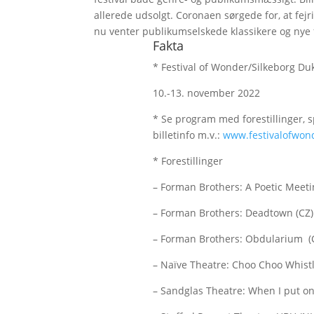
allerede udsolgt. Coronaen sørgede for, at fej
nu venter publikumselskede klassikere og nye f
Fakta
* Festival of Wonder/Silkeborg Duk
10.-13. november 2022
* Se program med forestillinger, sp
billetinfo m.v.:
www.festivalofwon
* Forestillinger
– Forman Brothers: A Poetic Meeti
– Forman Brothers: Deadtown (CZ)
– Forman Brothers: Obdularium (
– Naïve Theatre: Choo Choo Whistl
– Sandglas Theatre: When I put on