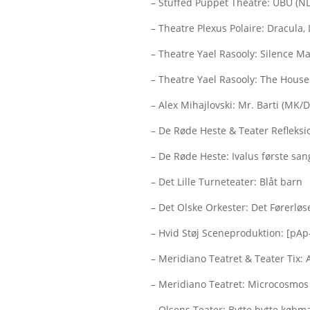
– Stuffed Puppet Theatre: UBU (NL
– Theatre Plexus Polaire: Dracula,
– Theatre Yael Rasooly: Silence Mak
– Theatre Yael Rasooly: The House 
– Alex Mihajlovski: Mr. Barti (MK/D
– De Røde Heste & Teater Refleksio
– De Røde Heste: Ivalus første san
– Det Lille Turneteater: Blåt barn
– Det Olske Orkester: Det Førerl
– Hvid Støj Sceneproduktion: [pAp
– Meridiano Teatret & Teater Tix:
– Meridiano Teatret: Microcosmos
– Olsens Teater: Bytte bytte købm