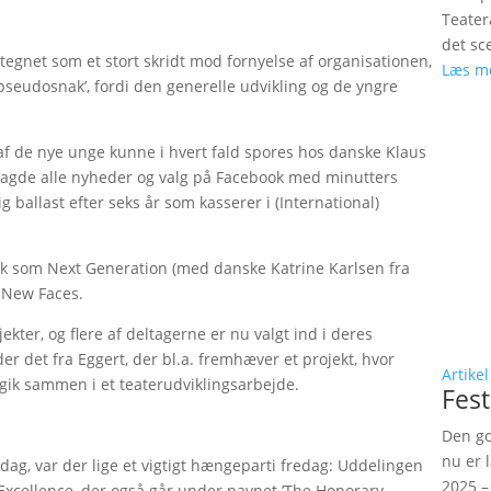
Teater
det sc
egnet som et stort skridt mod fornyelse af organisationen,
Læs m
pseudosnak’, fordi den generelle udvikling og de yngre
af de nye unge kunne i hvert fald spores hos danske Klaus
 lagde alle nyheder og valg på Facebook med minutters
ig ballast efter seks år som kasserer i (International)
rk som Next Generation (med danske Katrine Karlsen fra
 New Faces.
kter, og flere af deltagerne er nu valgt ind i deres
der det fra Eggert, der bl.a. fremhæver et projekt, hvor
Artikel
 gik sammen i et teaterudviklingsarbejde.
Fest
Den go
nu er 
ag, var der lige et vigtigt hængeparti fredag: Uddelingen
2025 –
c Excellence, der også går under navnet ’The Honorary