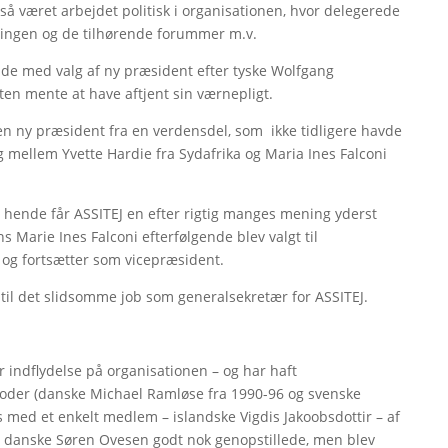
også været arbejdet politisk i organisationen, hvor delegerede
mlingen og de tilhørende forummer m.v.
ende med valg af ny præsident efter tyske Wolfgang
ten mente at have aftjent sin værnepligt.
gt en ny præsident fra en verdensdel, som ikke tidligere havde
g mellem Yvette Hardie fra Sydafrika og Maria Ines Falconi
 hende får ASSITEJ en efter rigtig manges mening yderst
 Marie Ines Falconi efterfølgende blev valgt til
og fortsætter som vicepræsident.
 til det slidsomme job som generalsekretær for ASSITEJ.
or indflydelse på organisationen – og har haft
oder (danske Michael Ramløse fra 1990-96 og svenske
 med et enkelt medlem – islandske Vigdis Jakoobsdottir – af
t danske Søren Ovesen godt nok genopstillede, men blev