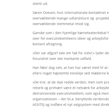
stemt ud.
Søren Ovesen, hvis internationale kontaktnet er
overvældende mange udlandsture og -projekter 
overvældende stemmetal imod sig.
Ganske som i den hjemlige børneteaterdebat 
over for executivkomiteens ideer og arbejdsform
kontant afregning.
»Der var afgjort tale om ’tak for sidst’,« lyder
forundret over det markante udfald.
Han føler dog selv, at han har været med til at 
ellers noget højstemte toneleje ved møderne k
»De tror, at de skal redde verden, men som pr
retorik og primært være et netværk for arbejde
detroniserede executivmedlem, som også mener
organisationen – der bl.a. benyttede verdensko
ASSITEJ og indføre et nyt valgsystem med direk