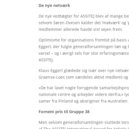
De nye netværk
De nye vedtægter for ASSITEJ blev af mange bet
selvom Søren Ovesen kalder det ’makværk’ og ’
medlemmer allerede havde vist vejen frem.
Optimisme for organisations fremtid på basis 
Eggert, der fulgte generalforsamlingen tæt og
varsel – og i øvrigt selv har stor erfaringsmæss
ASSITEJ.
Klaus Eggert glædede sig især over nye netvæ
Graense-Loes som særdeles aktivt medlem) og
»De har lavet nogle forrygende samarbejdsproje
nationale centre og arbejder videre derfra,« ly
samer fra Finland og aboriginer fra Australien
Fornem pris til Gruppe 38
Men selvom generalforsamlingen sluttede torsd
af The ASSITEJ International Award for Artisti