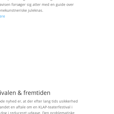
avisen forsøger sig atter med en guide over
enekunstneriske juleknas.
ere
ivalen & fremtiden
de nyhed er, at der efter lang tids usikkerhed
landet en aftale om en KLAP-teaterfestival i
 dog i reduceret udgave. Den problematiske