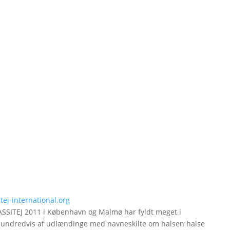
ej-international.org
ASSITEJ 2011 i København og Malmø har fyldt meget i
i hundredvis af udlændinge med navneskilte om halsen halse