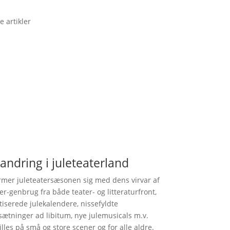
e artikler
andring i juleteaterland
mer juleteatersæsonen sig med dens virvar af
ker-genbrug fra både teater- og litteraturfront,
iserede julekalendere, nissefyldte
ætninger ad libitum, nye julemusicals m.v.
illes på små og store scener og for alle aldre.