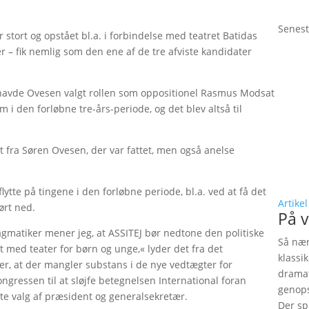
Senest
 stort og opstået bl.a. i forbindelse med teatret Batidas
– fik nemlig som den ene af de tre afviste kandidater
havde Ovesen valgt rollen som oppositionel Rasmus Modsat
 i den forløbne tre-års-periode, og det blev altså til
 det fra Søren Ovesen, der var fattet, men også anelse
flytte på tingene i den forløbne periode, bl.a. ved at få det
Artikel
ørt ned.
På v
agmatiker mener jeg, at ASSITEJ bør nedtone den politiske
Så nær
t med teater for børn og unge,« lyder det fra det
klassi
, at der mangler substans i de nye vedtægter for
dramat
ngressen til at sløjfe betegnelsen International foran
genops
te valg af præsident og generalsekretær.
Der sp