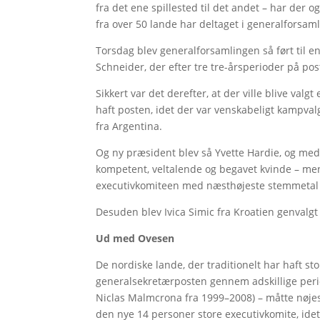
fra det ene spillested til det andet – har der 
fra over 50 lande har deltaget i generalforsa
Torsdag blev generalforsamlingen så ført til 
Schneider, der efter tre tre-årsperioder på pos
Sikkert var det derefter, at der ville blive val
haft posten, idet der var venskabeligt kampval
fra Argentina.
Og ny præsident blev så Yvette Hardie, og med
kompetent, veltalende og begavet kvinde – mens
executivkomiteen med næsthøjeste stemmetal 
Desuden blev Ivica Simic fra Kroatien genvalgt
Ud med Ovesen
De nordiske lande, der traditionelt har haft st
generalsekretærposten gennem adskillige peri
Niclas Malmcrona fra 1999–2008) – måtte nøjes
den nye 14 personer store executivkomite, ide