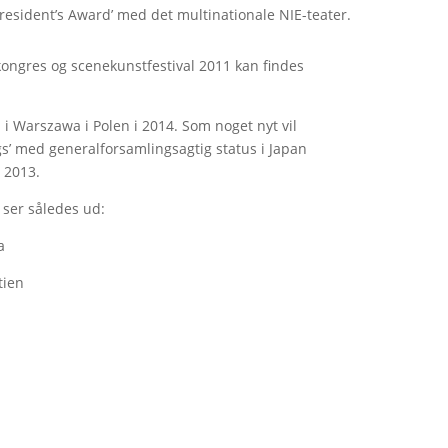
esident’s Award’ med det multinationale NIE-teater.
ongres og scenekunstfestival 2011 kan findes
i Warszawa i Polen i 2014. Som noget nyt vil
gs’ med generalforsamlingsagtig status i Japan
i 2013.
 ser således ud:
a
tien