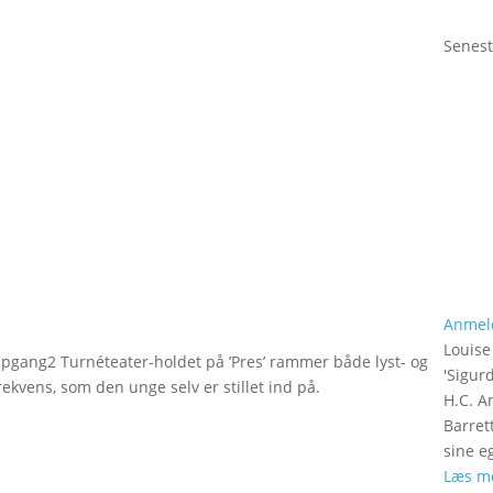
Senest
Anmel
Louise
 Opgang2 Turnéteater-holdet på ’Pres’ rammer både lyst- og
'
Sigurd
ekvens, som den unge selv er stillet ind på.
H.C. A
Barret
sine e
Læs m