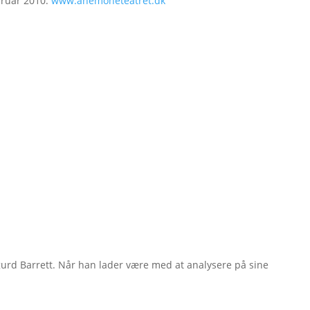
bruar 2010.
www.anemoneteatret.dk
gurd Barrett. Når han lader være med at analysere på sine