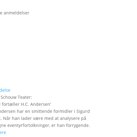
e anmeldelser
delse
 Schouw Teater
:
 fortæller H.C. Andersen
'
ndersen har en smittende formidler i Sigurd
t. Når han lader være med at analysere på
gne eventyrfortolkninger, er han forrygende.
ere