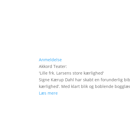
Anmeldelse
Akkord Teater
:
'
Lille frk. Larsens store kærlighed
'
Signe Kærup Dahl har skabt en forunderlig biblio
kærlighed’. Med klart blik og boblende bogglæ
Læs mere