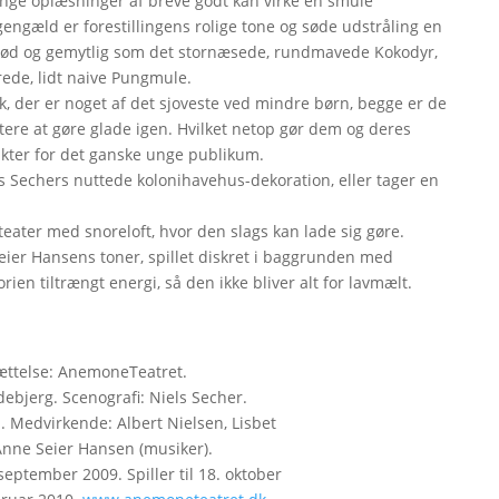
nge oplæsninger af breve godt kan virke en smule
 gengæld er forestillingens rolige tone og søde udstråling en
r sød og gemytlig som det stornæsede, rundmavede Kokodyr,
ede, lidt naive Pungmule.
ik, der er noget af det sjoveste ved mindre børn, begge er de
ttere at gøre glade igen. Hvilket netop gør dem og deres
nkter for det ganske unge publikum.
els Sechers nuttede kolonihavehus-dekoration, eller tager en
teater med snoreloft, hvor den slags kan lade sig gøre.
eier Hansens toner, spillet diskret i baggrunden med
orien tiltrængt energi, så den ikke bliver alt for lavmælt.
ættelse: AnemoneTeatret.
ebjerg. Scenografi: Niels Secher.
 Medvirkende: Albert Nielsen, Lisbet
 Anne Seier Hansen (musiker).
september 2009. Spiller til 18. oktober