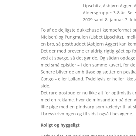
Lipschitz, Asbjørn Agger,
Aldersgruppe: 3-8 år. Set 
2009 samt 8. januar-7. fe
To af de dejligste dukkehuse i kæmpeformat pr
Nielsen) og Pungmulen (Lisbet Lipschitz). Im
en bro, så postbuddet (Asbjørn Agger) kan ko
Det der med brevene er aldrig rigtig gået op 
ved at spørge, så det gør de. Og sådan opdager
med små epistler – i den samme kuvert, for de
Senere bliver de ambitiøse og sætter en postka
Congo – eller Lolland. Tydeligvis er heller ikk
side.
Det rare postbud er nu ikke alt for optimistis
med en reklame, hvor de minsandten på den ved
lille pige med en pindvarp som kæledyr til at sk
i brevskrivningen og til sidst også i besøgene.
Roligt og hyggeligt