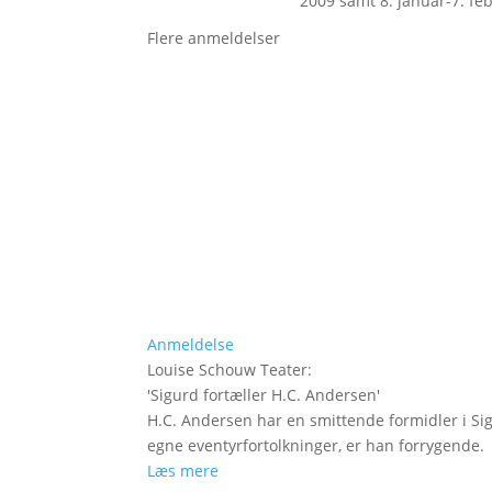
2009 samt 8. januar-7. fe
Flere anmeldelser
Anmeldelse
Louise Schouw Teater
:
'
Sigurd fortæller H.C. Andersen
'
H.C. Andersen har en smittende formidler i Si
egne eventyrfortolkninger, er han forrygende.
Læs mere