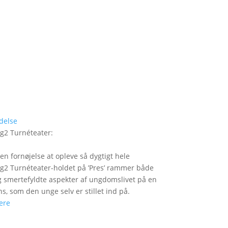
delse
g2 Turnéteater
:
 en fornøjelse at opleve så dygtigt hele
2 Turnéteater-holdet på ’Pres’ rammer både
og smertefyldte aspekter af ungdomslivet på en
ns, som den unge selv er stillet ind på.
ere