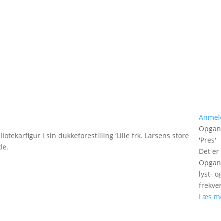
Anmel
Opgan
tekarfigur i sin dukkeforestilling ’Lille frk. Larsens store
'
Pres
'
de.
Det er
Opgang
lyst- 
frekve
Læs m