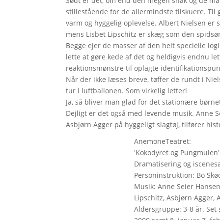
Sødt er det, om end den megen snak og de ma
stillestående for de allermindste tilskuere. Til
varm og hyggelig oplevelse. Albert Nielsen e
mens Lisbet Lipschitz er skæg som den spidsør
Begge ejer de masser af den helt specielle log
lette at gøre kede af det og heldigvis endnu le
reaktionsmønstre til oplagte identifikationspu
Når der ikke læses breve, tøffer de rundt i Ni
tur i luftballonen. Som virkelig letter!
Ja, så bliver man glad for det stationære børne
Dejligt er det også med levende musik. Anne S
Asbjørn Agger på hyggeligt slagtøj, tilfører hist
AnemoneTeatret:
'Kokodyret og Pungmulen'
Dramatisering og iscenes
Personinstruktion: Bo Skød
Musik: Anne Seier Hansen.
Lipschitz, Asbjørn Agger,
Aldersgruppe: 3-8 år. Set 