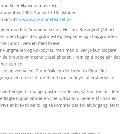
 Anne Seier Hansen (musiker).
september 2009. Spiller til 18. oktober
bruar 2010.
www.anemoneteatret.dk
yder den lille Anemone-scene. Her bor Kokodyret (Albert
ellem dem ligger den grønneste græsplæne og i baggrunden
mme rundt i verden med breve.
for Pungmulen og Kokodyret, men man bliver jo kun klogere
 de brevskrivningens lyksaligheder. Frem og tilbage går det
 har kun én!
sse op ved vejen. For måske er der brev fra Kina eller
e geografien de to lidt udefinerbare smådyrs allerstærkeste
k med hensyn til mulige postforsendelser, så han trøster dem
lagte kupon vinder en lille luftballon. Senere får han en
rive et brev til de to, og så kommer der for alvor gang, først