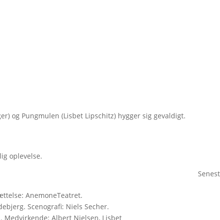
er) og Pungmulen (Lisbet Lipschitz) hygger sig gevaldigt.
ig oplevelse.
Senest
ættelse: AnemoneTeatret.
ebjerg. Scenografi: Niels Secher.
 Medvirkende: Albert Nielsen, Lisbet