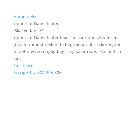
Anmeldelse
Uppercut Danseteater
:
'
Skal vi danse?
'
Uppercut Danseteater laver fint nok danseteater for
de allermindste. Men de begrænser deres koreografi
til det næsten dagligdags – og så er dans ikke helt så
sjov
Læs mere
Forrige
1
…
304
305
306