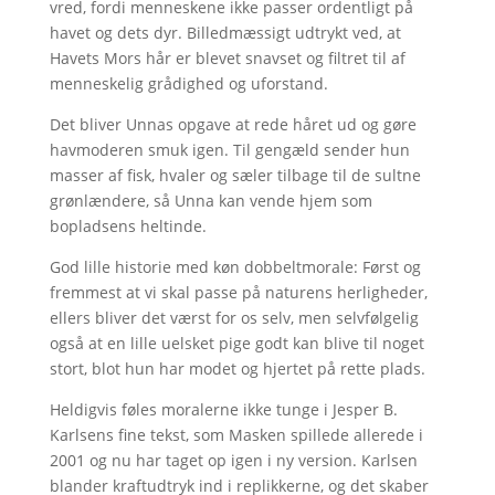
vred, fordi menneskene ikke passer ordentligt på
havet og dets dyr. Billedmæssigt udtrykt ved, at
Havets Mors hår er blevet snavset og filtret til af
menneskelig grådighed og uforstand.
Det bliver Unnas opgave at rede håret ud og gøre
havmoderen smuk igen. Til gengæld sender hun
masser af fisk, hvaler og sæler tilbage til de sultne
grønlændere, så Unna kan vende hjem som
bopladsens heltinde.
God lille historie med køn dobbeltmorale: Først og
fremmest at vi skal passe på naturens herligheder,
ellers bliver det værst for os selv, men selvfølgelig
også at en lille uelsket pige godt kan blive til noget
stort, blot hun har modet og hjertet på rette plads.
Heldigvis føles moralerne ikke tunge i Jesper B.
Karlsens fine tekst, som Masken spillede allerede i
2001 og nu har taget op igen i ny version. Karlsen
blander kraftudtryk ind i replikkerne, og det skaber