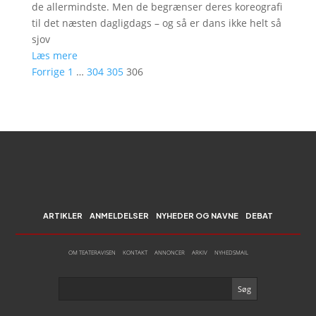
de allermindste. Men de begrænser deres koreografi
til det næsten dagligdags – og så er dans ikke helt så
sjov
Læs mere
Forrige
1
…
304
305
306
ARTIKLER
ANMELDELSER
NYHEDER OG NAVNE
DEBAT
OM TEATERAVISEN
KONTAKT
ANNONCER
ARKIV
NYHEDSMAIL