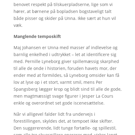
benovet respekt på tilskuerpladserne, lige som vi
hører, at børnene på bopladsen bogstaveligt talt
både pisser og skider på Unna. Ikke sært at hun vil
væk.
Manglende temposkift
Maj Johansen er Unna med masser af indlevelse og
barnlig enkelhed i udtrykket – let at identificere sig
med. Pernille Lyneborg giver spillemæssig skarphed
til alle de onde i historien, foruden havets mor, der
ender med at formildes, så Lyneborg omsider kan få
lov at lyse op i et stort, varmt smil, mens Per
Spangsberg lægger krop og blidt sind til alle de gode,
men magtmæssigt svage figurer i Jesper La Cours
enkle og overordnet set gode iscenesættelse.
Når vi alligevel falder lidt fra undervejs i
forestillingen, skyldes det, at tempoet ikke skifter.
Den suggererende, lidt tunge fortælle- og spillestil,
som alle tre skuespillere opererer med, virker langt