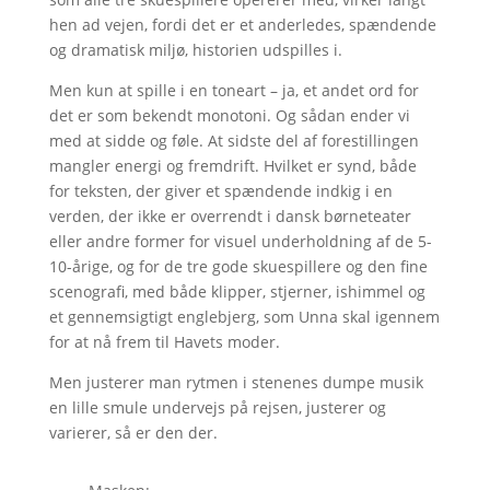
hen ad vejen, fordi det er et anderledes, spændende
og dramatisk miljø, historien udspilles i.
Men kun at spille i en toneart – ja, et andet ord for
det er som bekendt monotoni. Og sådan ender vi
med at sidde og føle. At sidste del af forestillingen
mangler energi og fremdrift. Hvilket er synd, både
for teksten, der giver et spændende indkig i en
verden, der ikke er overrendt i dansk børneteater
eller andre former for visuel underholdning af de 5-
10-årige, og for de tre gode skuespillere og den fine
scenografi, med både klipper, stjerner, ishimmel og
et gennemsigtigt englebjerg, som Unna skal igennem
for at nå frem til Havets moder.
Men justerer man rytmen i stenenes dumpe musik
en lille smule undervejs på rejsen, justerer og
varierer, så er den der.