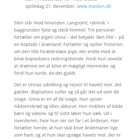
spilledag 21. december.
www.masken.dk
Sten slår mod hinanden. Langsomt, rytmisk. I
baggrunden fjeld og isblå himmel. Tre personer
fortæller om pigen Unna – det betyder ’den lille’ – på
en boplads i Grønland. Fortæller og spiller historien
om den lille forældreløse pige, der endte med at
blive bopladsens redningskvinde. Fordi hun vovede
at drømme om at blive et mægtigt menneske, og
fordi hun turde, da det gjaldt.
Det er Unnas udvikling og rejsen til havets mor, det
gælder. Bopladsen sulter og så går det ud over de
svage. Unna er en af de svage. Hun spiser
nådsensbrød og tåles akkurat. Hun mobbes af både
børn og voksne, og til sidst løber hun væk. Ud i
isverdenen, hvor hun ser sin far i et åndesyn. Han
fortæller hende, at hun skal blive åndemaner lige
som ham, og at hun skal opsøge havets mor, der er