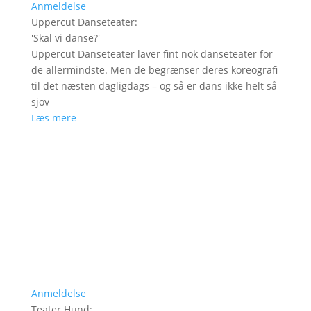
Anmeldelse
Uppercut Danseteater
:
'
Skal vi danse?
'
Uppercut Danseteater laver fint nok danseteater for
de allermindste. Men de begrænser deres koreografi
til det næsten dagligdags – og så er dans ikke helt så
sjov
Læs mere
Anmeldelse
Teater Hund
: