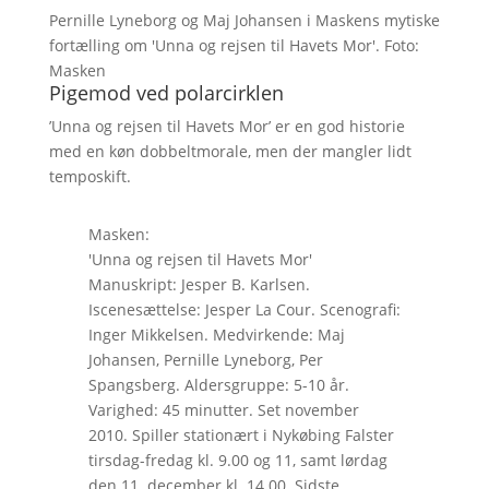
Pernille Lyneborg og Maj Johansen i Maskens mytiske
fortælling om 'Unna og rejsen til Havets Mor'. Foto:
Masken
Pigemod ved polarcirklen
’Unna og rejsen til Havets Mor’ er en god historie
med en køn dobbeltmorale, men der mangler lidt
temposkift.
Masken:
'Unna og rejsen til Havets Mor'
Manuskript: Jesper B. Karlsen.
Iscenesættelse: Jesper La Cour. Scenografi:
Inger Mikkelsen. Medvirkende: Maj
Johansen, Pernille Lyneborg, Per
Spangsberg. Aldersgruppe: 5-10 år.
Varighed: 45 minutter. Set november
2010. Spiller stationært i Nykøbing Falster
tirsdag-fredag kl. 9.00 og 11, samt lørdag
den 11. december kl. 14.00. Sidste