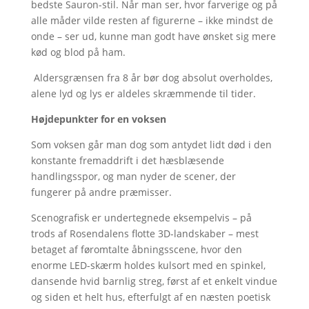
bedste Sauron-stil. Når man ser, hvor farverige og på
alle måder vilde resten af figurerne – ikke mindst de
onde – ser ud, kunne man godt have ønsket sig mere
kød og blod på ham.
Aldersgrænsen fra 8 år bør dog absolut overholdes,
alene lyd og lys er aldeles skræmmende til tider.
Højdepunkter for en voksen
Som voksen går man dog som antydet lidt død i den
konstante fremaddrift i det hæsblæsende
handlingsspor, og man nyder de scener, der
fungerer på andre præmisser.
Scenografisk er undertegnede eksempelvis – på
trods af Rosendalens flotte 3D-landskaber – mest
betaget af føromtalte åbningsscene, hvor den
enorme LED-skærm holdes kulsort med en spinkel,
dansende hvid barnlig streg, først af et enkelt vindue
og siden et helt hus, efterfulgt af en næsten poetisk