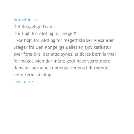
Anmeldelse
Det Kongelige Teater
:
'
For højt, for vildt og for meget!
'
I ’For højt, for vildt og for meget!’ skaber Alexander
Stæger fra Den Kongelige Ballet en sjov karikatur
over forældre, der altid synes, at deres børn larmer
for meget. Men der måtte godt have været mere
dans for børnene i nationalscenens lidt rodede
vinterferiesatsning.
Læs mere