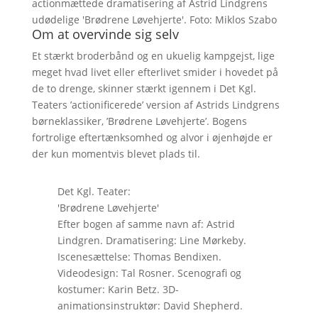
actionmættede dramatisering af Astrid Lindgrens
udødelige 'Brødrene Løvehjerte'. Foto: Miklos Szabo
Om at overvinde sig selv
Et stærkt broderbånd og en ukuelig kampgejst, lige
meget hvad livet eller efterlivet smider i hovedet på
de to drenge, skinner stærkt igennem i Det Kgl.
Teaters ’actionificerede’ version af Astrids Lindgrens
børneklassiker, ’Brødrene Løvehjerte’. Bogens
fortrolige eftertænksomhed og alvor i øjenhøjde er
der kun momentvis blevet plads til.
Det Kgl. Teater:
'Brødrene Løvehjerte'
Efter bogen af samme navn af: Astrid
Lindgren. Dramatisering: Line Mørkeby.
Iscenesættelse: Thomas Bendixen.
Videodesign: Tal Rosner. Scenografi og
kostumer: Karin Betz. 3D-
animationsinstruktør: David Shepherd.