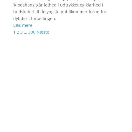
’Klodshans’ går lethed i udtrykket og klarhed i
budskabet til de yngste publikummer forud for
dybder i fortællingen.
Læs mere
1
2
3
…
306
Næste