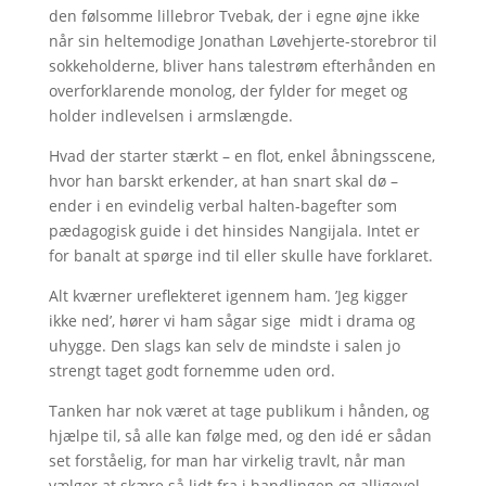
den følsomme lillebror Tvebak, der i egne øjne ikke
når sin heltemodige Jonathan Løvehjerte-storebror til
sokkeholderne, bliver hans talestrøm efterhånden en
overforklarende monolog, der fylder for meget og
holder indlevelsen i armslængde.
Hvad der starter stærkt – en flot, enkel åbningsscene,
hvor han barskt erkender, at han snart skal dø –
ender i en evindelig verbal halten-bagefter som
pædagogisk guide i det hinsides Nangijala. Intet er
for banalt at spørge ind til eller skulle have forklaret.
Alt kværner ureflekteret igennem ham. ’Jeg kigger
ikke ned’, hører vi ham sågar sige midt i drama og
uhygge. Den slags kan selv de mindste i salen jo
strengt taget godt fornemme uden ord.
Tanken har nok været at tage publikum i hånden, og
hjælpe til, så alle kan følge med, og den idé er sådan
set forståelig, for man har virkelig travlt, når man
vælger at skære så lidt fra i handlingen og alligevel