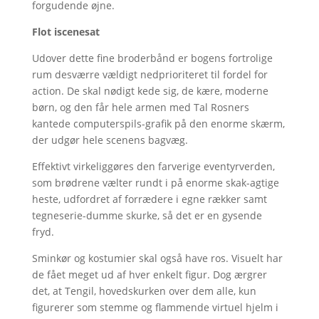
forgudende øjne.
Flot iscenesat
Udover dette fine broderbånd er bogens fortrolige
rum desværre vældigt nedprioriteret til fordel for
action. De skal nødigt kede sig, de kære, moderne
børn, og den får hele armen med Tal Rosners
kantede computerspils-grafik på den enorme skærm,
der udgør hele scenens bagvæg.
Effektivt virkeliggøres den farverige eventyrverden,
som brødrene vælter rundt i på enorme skak-agtige
heste, udfordret af forrædere i egne rækker samt
tegneserie-dumme skurke, så det er en gysende
fryd.
Sminkør og kostumier skal også have ros. Visuelt har
de fået meget ud af hver enkelt figur. Dog ærgrer
det, at Tengil, hovedskurken over dem alle, kun
figurerer som stemme og flammende virtuel hjelm i