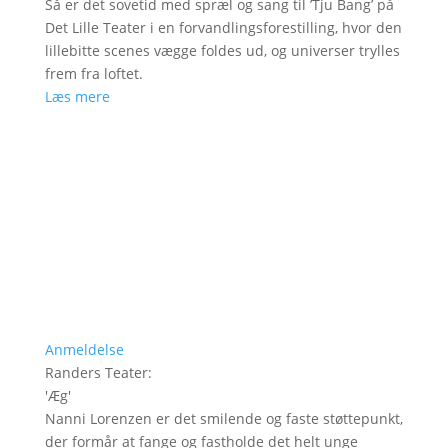
Så er det sovetid med spræl og sang til ’Tju Bang’ på
Det Lille Teater i en forvandlingsforestilling, hvor den
lillebitte scenes vægge foldes ud, og universer trylles
frem fra loftet.
Læs mere
Anmeldelse
Randers Teater
:
'
Æg
'
Nanni Lorenzen er det smilende og faste støttepunkt,
der formår at fange og fastholde det helt unge