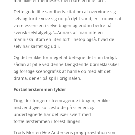
man ikke et menneske, men bare en lille lort!’.
Dette gode lille sandheds-citat om at overvinde sig
selv og turde vove sig ud på dybt vand, er – udover at
være essensen i selve bogen og endnu bedre på
svensk selvfølgelig: ’…Annars är man inte en
människa utom en liten lort’– netop også, hvad de
selv har kastet sig ud i.
Og det er ikke for meget at betegne det som farligt,
sådan at pille ved denne fængslende børneklassiker
og forsøge scenografisk at hamle op med alt det
drama, der er på spil i originalen.
Fortællerstemmen fylder
Ting, der fungerer fremragende i bogen, er ikke
nødvendigvis succesfulde på scenen, og
undertegnede har det især svært med
fortællerstemmen i forestillingen.
Trods Morten Hee Andersens pragtpræstation som