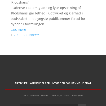
'
Klodshans
'
I Odense Teaters glade og lyse opsætning af
’Klodshans’ går lethed i udtrykket og klarhed i
budskabet til de yngste publikummer forud for
dybder i fortællingen.
Læs mere
1
2
3
…
306
Næste
ARTIKLER
ANMELDELSER
NYHEDER OG NAVNE
DEBAT
OM TEATERAVISEN
KONTAKT
ANNONCER
ARKIV
NYHEDSMAIL