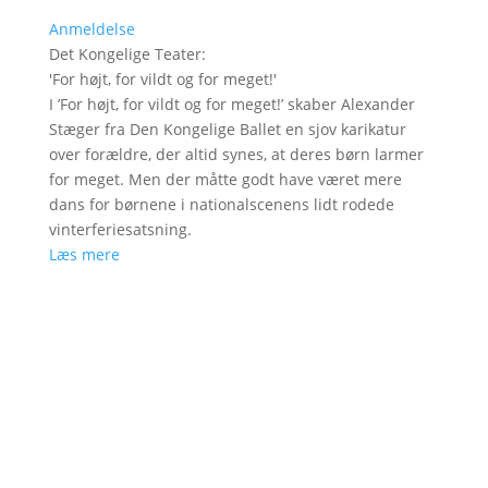
Anmeldelse
Det Kongelige Teater
:
'
For højt, for vildt og for meget!
'
I ’For højt, for vildt og for meget!’ skaber Alexander
Stæger fra Den Kongelige Ballet en sjov karikatur
over forældre, der altid synes, at deres børn larmer
for meget. Men der måtte godt have været mere
dans for børnene i nationalscenens lidt rodede
vinterferiesatsning.
Læs mere