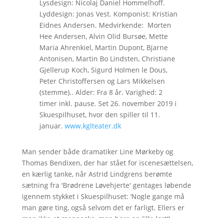
Lysdesign: Nicolaj Daniel Hommelhoff.
Lyddesign: Jonas Vest. Komponist: Kristian
Eidnes Andersen. Medvirkende: Morten
Hee Andersen, Alvin Olid Bursøe, Mette
Maria Ahrenkiel, Martin Dupont, Bjarne
Antonisen, Martin Bo Lindsten, Christiane
Gjellerup Koch, Sigurd Holmen le Dous,
Peter Christoffersen og Lars Mikkelsen
(stemme).. Alder: Fra 8 år. Varighed: 2
timer inkl. pause. Set 26. november 2019 i
Skuespilhuset, hvor den spiller til 11.
januar.
www.kglteater.dk
Man sender både dramatiker Line Mørkeby og
Thomas Bendixen, der har stået for iscenesættelsen,
en kærlig tanke, når Astrid Lindgrens berømte
sætning fra 'Brødrene Løvehjerte' gentages løbende
igennem stykket i Skuespilhuset: ’Nogle gange må
man gøre ting, også selvom det er farligt. Ellers er