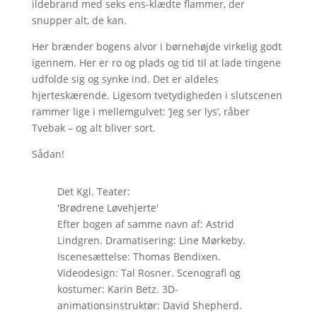
ildebrand med seks ens-klædte flammer, der
snupper alt, de kan.
Her brænder bogens alvor i børnehøjde virkelig godt
igennem. Her er ro og plads og tid til at lade tingene
udfolde sig og synke ind. Det er aldeles
hjerteskærende. Ligesom tvetydigheden i slutscenen
rammer lige i mellemgulvet: ’Jeg ser lys’, råber
Tvebak – og alt bliver sort.
Sådan!
Det Kgl. Teater:
'Brødrene Løvehjerte'
Efter bogen af samme navn af: Astrid
Lindgren. Dramatisering: Line Mørkeby.
Iscenesættelse: Thomas Bendixen.
Videodesign: Tal Rosner. Scenografi og
kostumer: Karin Betz. 3D-
animationsinstruktør: David Shepherd.