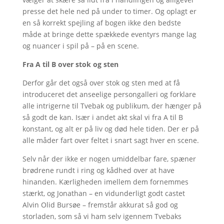
presse det hele ned på under to timer. Og oplagt er
en så korrekt spejling af bogen ikke den bedste
måde at bringe dette spækkede eventyrs mange lag
og nuancer i spil på – på en scene.
Fra A til B over stok og sten
Derfor går det også over stok og sten med at få
introduceret det anseelige persongalleri og forklare
alle intrigerne til Tvebak og publikum, der hænger på
så godt de kan. Især i andet akt skal vi fra A til B
konstant, og alt er på liv og død hele tiden. Der er på
alle måder fart over feltet i snart sagt hver en scene.
Selv når der ikke er nogen umiddelbar fare, spæner
brødrene rundt i ring og kådhed over at have
hinanden. Kærligheden imellem dem fornemmes
stærkt, og Jonathan – en vidunderligt godt castet
Alvin Olid Bursøe – fremstår akkurat så god og
storladen, som så vi ham selv igennem Tvebaks