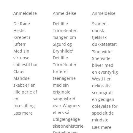
Anmeldelse
Anmeldelse
Anmeldelse
De Røde
Det lille
Svanen,
Heste
:
Turneteater
:
dansk-
'
Grebet i
'
Sangen om
tjekkisk
luften
'
Sigurd og
dukketeater
:
Med sin
Brynhilde
'
'
Snehvide
'
virtuose
Det lille
Snehvide
spillestil har
Turnéteater
bliver med
Claus
forfører
en eventyrlig
Mandøe
teenagerne
Westi i en
skabt er en
med sin
dekorativ
lille perle af
originale
scenografi
en
sanghybrid
en gedigen
forestilling
over Wagners
oplevelse for
ellers så
Læs mere
specielt de
utilgængelige
mindste
skæbnehistorie.
Læs mere
Fortællingen