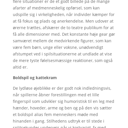
flere situationer er de et godt billede på de mange
afarter af medmenneskelig opførsel, som kan
udspille sig i virkeligheden, når individer kæmper for
at få fokus og plads og anerkendelse. Men udover at
ørerne trættes, afskærer de to teatre publikum for at
få alle dimensioner med. Det konstante høje gear gør
samværet mellem de medvirkende figurer, som kan
være fem børn, unge eller voksne, unødvendigt
afstumpet ved i spilsituationerne at undlade at vise
de mere tyste følelsesmæssige reaktioner, som også
altid er.
Boldspil og kattekram
De lydløse øjeblikke er der godt nok indledningsvis,
når spillerne åbner forestillingen med et lille
fingerspil som udvikler sig humoristisk til en leg med
hænder, hoveder, arme og ben og på den vis sætter
et boldspil alias fem menneskers møde med
hinanden i gang. Stilhedens udtryk er til stede i
splitsekunder undervejs når vi kortvarigt, fx med