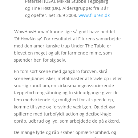
Petersiel (USA), Mikkel Stubbe Teglbjærg
og Tine Høst (DK). Aldersgruppe: fra 8 år
og opefter. Set 26.9 2008.
www.filuren.dk
‘WowHowHuman’ kunne lige så godt have heddet
‘OhHowNoisy’. For resultatet af Filurens samarbejde
med den amerikanske trup Under The Table er
blevet en meget og alt for larmende mime, som
spænder ben for sig selv.
En tom sort scene med gangbro foroven, skrå
scenevejbaneslisker, metalmaster at kravle op i eller
sno sig rundt om, en cirkusmanegeassocierende
tæppeforhængsåbning og to sideudgange giver de
fem medvirkende rig mulighed for at speede op,
komme til syne og forsvinde væk igen. Og det gør
spillerne med turbofyldt action og decibel-høje
opråb, udbrud og lyd, som arbejdede de på akkord.
De mange lyde og råb skaber opmærksomhed, og i