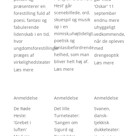
Hest' går
præsenterer en
'Oskar' 11
scenebillede, ord,
forestilling fuld af
september
skuespil og musik
poesi, fantasi og
endnu mere
op i en
fabulerende
uhyggeligt
mimisk,uhøjtideligt,
lidenskab i en tid,
vedkommende,
poetisk og
hvor
når de opleves
fantasibefordrende
ungdomsforestillinger
med
helhed, som man
præges af
drengeoptik
bliver helt høj af.
virkelighedsteater
Læs mere
Læs mere
Læs mere
Anmeldelse
Anmeldelse
Anmeldelse
De Røde
Det lille
Svanen,
Heste
: 
Turneteater
: 
dansk-
'
Grebet i
'
Sangen om
tjekkisk
luften
'
Sigurd og
dukketeater
: 