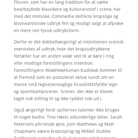
Filuren, som har en lang tradition for at sætte
bearbejdede klassikere og kulturarvstof i scene, har
med det mimiske, Commedia dell’Arte kropslige og
klovneartistiske udtryk fint og modigt valgt at afprøve
en mere ren fysisk udtryksform.
Derfor er det dobbeltærgerligt at intentionen scenisk
overviskes af udtryk, hvor det kropsudtrykkene
fortæller har en anden valør ved tit at køre i ring
eller modsige forestillingens intention.
Forestillingens WowHowHuman-budskab kommer til
at fremstå som en postuleret skitse rundt om en
masse små tegneserieagtige brutalitetsfyldte lege-
og sportskampscener. Scener, der ikke er blevet
taget nok stilling til og ikke ryddet nok ud i.
Også ærgerligt fordi spillernes talenter ikke bruges
til noget bedre. Tine Høsts vidunderlige latter, Sarah
Petersiels plirrende øjne, Josh Matthews og Matt
Chapmans vævre kropssprog og Mikkel Stubbe