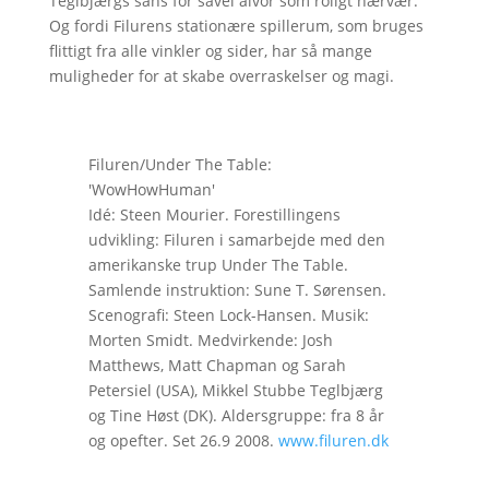
Teglbjærgs sans for såvel alvor som roligt nærvær.
Og fordi Filurens stationære spillerum, som bruges
flittigt fra alle vinkler og sider, har så mange
muligheder for at skabe overraskelser og magi.
Filuren/Under The Table:
'WowHowHuman'
Idé: Steen Mourier. Forestillingens
udvikling: Filuren i samarbejde med den
amerikanske trup Under The Table.
Samlende instruktion: Sune T. Sørensen.
Scenografi: Steen Lock-Hansen. Musik:
Morten Smidt. Medvirkende: Josh
Matthews, Matt Chapman og Sarah
Petersiel (USA), Mikkel Stubbe Teglbjærg
og Tine Høst (DK). Aldersgruppe: fra 8 år
og opefter. Set 26.9 2008.
www.filuren.dk