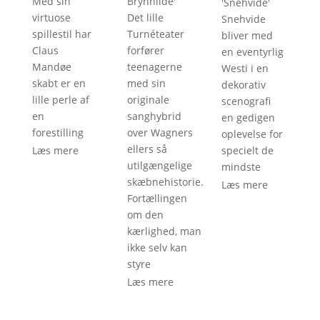
Med sin
Brynhilde
'
'
Snehvide
'
virtuose
Det lille
Snehvide
spillestil har
Turnéteater
bliver med
Claus
forfører
en eventyrlig
Mandøe
teenagerne
Westi i en
skabt er en
med sin
dekorativ
lille perle af
originale
scenografi
en
sanghybrid
en gedigen
forestilling
over Wagners
oplevelse for
ellers så
Læs mere
specielt de
utilgængelige
mindste
skæbnehistorie.
Læs mere
Fortællingen
om den
kærlighed, man
ikke selv kan
styre
Læs mere