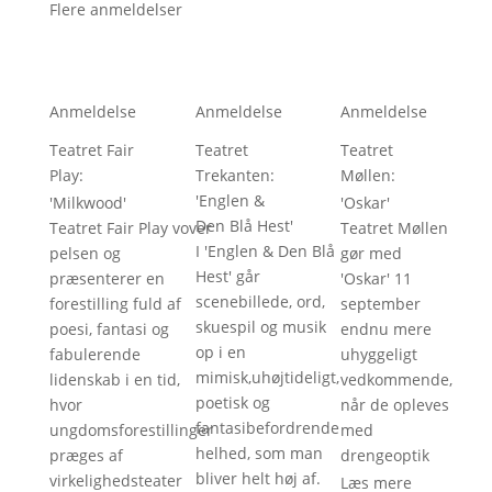
Flere anmeldelser
Anmeldelse
Anmeldelse
Anmeldelse
Teatret Fair
Teatret
Teatret
Play
: 
Trekanten
: 
Møllen
: 
'
Englen &
'
Milkwood
'
'
Oskar
'
Den Blå Hest
'
Teatret Fair Play vover
Teatret Møllen
I 'Englen & Den Blå
pelsen og
gør med
Hest' går
præsenterer en
'Oskar' 11
scenebillede, ord,
forestilling fuld af
september
skuespil og musik
poesi, fantasi og
endnu mere
op i en
fabulerende
uhyggeligt
mimisk,uhøjtideligt,
lidenskab i en tid,
vedkommende,
poetisk og
hvor
når de opleves
fantasibefordrende
ungdomsforestillinger
med
helhed, som man
præges af
drengeoptik
bliver helt høj af.
virkelighedsteater
Læs mere