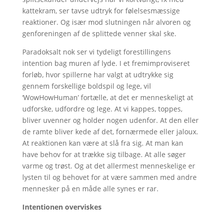
kattekram, ser tavse udtryk for følelsesmæssige
reaktioner. Og især mod slutningen når alvoren og
genforeningen af de splittede venner skal ske.
Paradoksalt nok ser vi tydeligt forestillingens
intention bag muren af lyde. I et fremimproviseret
forløb, hvor spillerne har valgt at udtrykke sig
gennem forskellige boldspil og lege, vil
‘WowHowHuman’ fortælle, at det er menneskeligt at
udforske, udfordre og lege. At vi kappes, toppes,
bliver uvenner og holder nogen udenfor. At den eller
de ramte bliver kede af det, fornærmede eller jaloux.
At reaktionen kan være at slå fra sig. At man kan
have behov for at trække sig tilbage. At alle søger
varme og trøst. Og at det allermest menneskelige er
lysten til og behovet for at være sammen med andre
mennesker på en måde alle synes er rar.
Intentionen overviskes