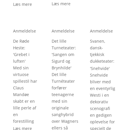
Læs mere
Læs mere
Anmeldelse
Anmeldelse
Anmeldelse
De Røde
Det lille
Svanen,
Heste
: 
Turneteater
: 
dansk-
'
Grebet i
'
Sangen om
tjekkisk
luften
'
Sigurd og
dukketeater
: 
Med sin
Brynhilde
'
'
Snehvide
'
virtuose
Det lille
Snehvide
spillestil har
Turnéteater
bliver med
Claus
forfører
en eventyrlig
Mandøe
teenagerne
Westi i en
skabt er en
med sin
dekorativ
lille perle af
originale
scenografi
en
sanghybrid
en gedigen
forestilling
over Wagners
oplevelse for
ellers så
Læs mere
specielt de