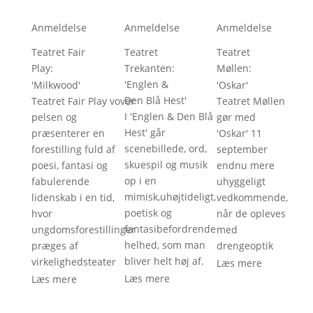
Anmeldelse
Anmeldelse
Anmeldelse
Teatret Fair
Teatret
Teatret
Play
:
Trekanten
:
Møllen
:
'
Englen &
'
Milkwood
'
'
Oskar
'
Den Blå Hest
'
Teatret Fair Play vover
Teatret Møllen
I 'Englen & Den Blå
pelsen og
gør med
Hest' går
præsenterer en
'Oskar' 11
scenebillede, ord,
forestilling fuld af
september
skuespil og musik
poesi, fantasi og
endnu mere
op i en
fabulerende
uhyggeligt
mimisk,uhøjtideligt,
lidenskab i en tid,
vedkommende,
poetisk og
hvor
når de opleves
fantasibefordrende
ungdomsforestillinger
med
helhed, som man
præges af
drengeoptik
bliver helt høj af.
virkelighedsteater
Læs mere
Læs mere
Læs mere