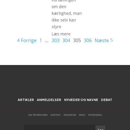
om den
kærlighed, man
ikke selv kan
styre
Læs mere
Forrige
1
…
303
304
305
306
Næste
ARTIKLER
ANMELDELSER
NYHEDER OG NAVNE
DEBAT
OM TEATERAVISEN
KONTAKT
ANNONCER
ARKIV
NYHEDSMAIL