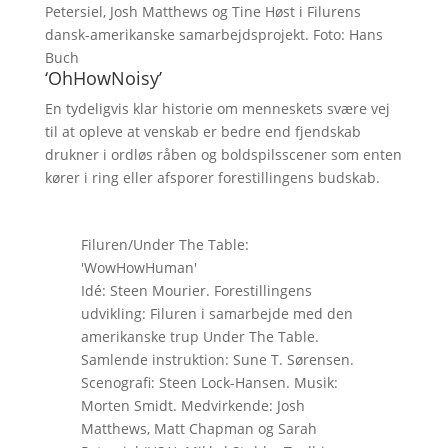
Petersiel, Josh Matthews og Tine Høst i Filurens
dansk-amerikanske samarbejdsprojekt. Foto: Hans
Buch
‘OhHowNoisy’
En tydeligvis klar historie om menneskets svære vej
til at opleve at venskab er bedre end fjendskab
drukner i ordløs råben og boldspilsscener som enten
kører i ring eller afsporer forestillingens budskab.
Filuren/Under The Table:
'WowHowHuman'
Idé: Steen Mourier. Forestillingens
udvikling: Filuren i samarbejde med den
amerikanske trup Under The Table.
Samlende instruktion: Sune T. Sørensen.
Scenografi: Steen Lock-Hansen. Musik:
Morten Smidt. Medvirkende: Josh
Matthews, Matt Chapman og Sarah