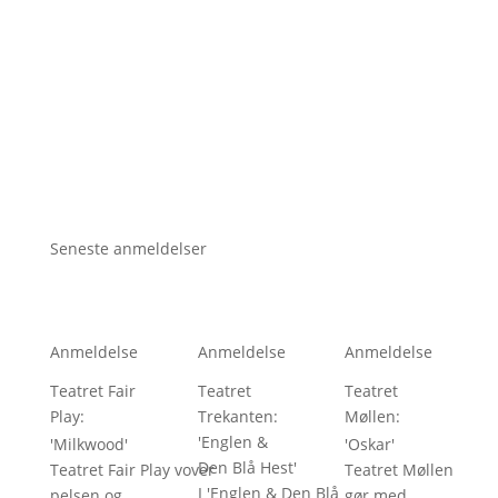
Seneste anmeldelser
Anmeldelse
Anmeldelse
Anmeldelse
Teatret Fair
Teatret
Teatret
Play
: 
Trekanten
: 
Møllen
: 
'
Englen &
'
Milkwood
'
'
Oskar
'
Den Blå Hest
'
Teatret Fair Play vover
Teatret Møllen
I 'Englen & Den Blå
pelsen og
gør med