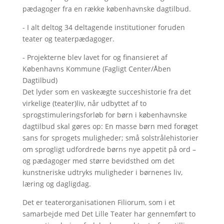
pædagoger fra en række københavnske dagtilbud.
- I alt deltog 34 deltagende institutioner foruden
teater og teaterpædagoger.
- Projekterne blev lavet for og finansieret af
Københavns Kommune (Fagligt Center/Åben
Dagtilbud)
Det lyder som en vaskeægte succeshistorie fra det
virkelige (teater)liv, når udbyttet af to
sprogstimuleringsforløb for børn i københavnske
dagtilbud skal gøres op: En masse børn med forøget
sans for sprogets muligheder; små solstrålehistorier
om sprogligt udfordrede børns nye appetit på ord –
og pædagoger med større bevidsthed om det
kunstneriske udtryks muligheder i børnenes liv,
læring og dagligdag.
Det er teaterorganisationen Filiorum, som i et
samarbejde med Det Lille Teater har gennemført to