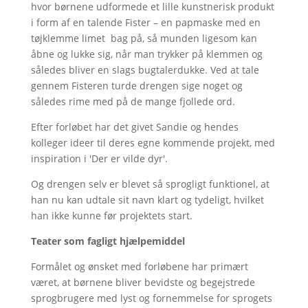
hvor børnene udformede et lille kunstnerisk produkt
i form af en talende Fister – en papmaske med en
tøjklemme limet bag på, så munden ligesom kan
åbne og lukke sig, når man trykker på klemmen og
således bliver en slags bugtalerdukke. Ved at tale
gennem Fisteren turde drengen sige noget og
således rime med på de mange fjollede ord.
Efter forløbet har det givet Sandie og hendes
kolleger ideer til deres egne kommende projekt, med
inspiration i 'Der er vilde dyr'.
Og drengen selv er blevet så sprogligt funktionel, at
han nu kan udtale sit navn klart og tydeligt, hvilket
han ikke kunne før projektets start.
Teater som fagligt hjælpemiddel
Formålet og ønsket med forløbene har primært
været, at børnene bliver bevidste og begejstrede
sprogbrugere med lyst og fornemmelse for sprogets