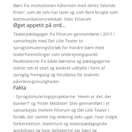
Børn fra institutionen Kålormen med deres ’talende
Fister’, som de selv har lavet og som flere brugte som
kommunikationsredskab. Foto: Filiorum
Øget appetit på ord…
Teaterpædagoger fra Filiorum gennemførte i 2017 i
samarbejde med Det Lille Teater to
sprogstimuleringsforløb for mindre børn med
teaterforestillinger som omdrejningspunkt.
Reaktionerne fra både børnene og pædagogerne
vidner om et stort og konkret udbytte i form af
sproglig fremgang og forståelse for teatrets
påvirkningsmuligheder.
Fakta
- Sprogstimuleringsprojekterne 'Hvem er det, der
banker?' og 'Fister Medister' blev gennemført i et
samarbejde mellem Filiorum og Det Lille Teater i
forløb, der samlet tog omkring seks uger, hvor indgik
forberedelser, teaterture og teaterpædagogiske
workshops og hvor deltagerne var børn og