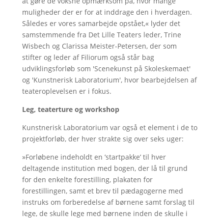
at gøre de voksne opmærksom på, hvor mange
muligheder der er for at inddrage den i hverdagen.
Således er vores samarbejde opstået,« lyder det
samstemmende fra Det Lille Teaters leder, Trine
Wisbech og Clarissa Meister-Petersen, der som
stifter og leder af Filiorum også står bag
udviklingsforløb som 'Scenekunst på Skoleskemaet'
og 'Kunstnerisk Laboratorium', hvor bearbejdelsen af
teateroplevelsen er i fokus.
Leg, teaterture og workshop
Kunstnerisk Laboratorium var også et element i de to
projektforløb, der hver strakte sig over seks uger:
»Forløbene indeholdt en ’startpakke’ til hver
deltagende institution med bogen, der lå til grund
for den enkelte forestilling, plakaten for
forestillingen, samt et brev til pædagogerne med
instruks om forberedelse af børnene samt forslag til
lege, de skulle lege med børnene inden de skulle i