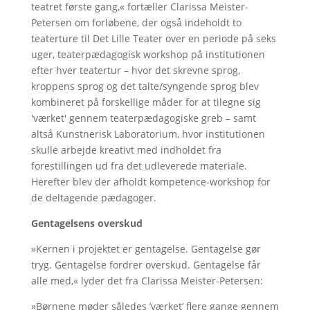
teatret første gang,« fortæller Clarissa Meister-
Petersen om forløbene, der også indeholdt to
teaterture til Det Lille Teater over en periode på seks
uger, teaterpædagogisk workshop på institutionen
efter hver teatertur – hvor det skrevne sprog,
kroppens sprog og det talte/syngende sprog blev
kombineret på forskellige måder for at tilegne sig
'værket' gennem teaterpædagogiske greb – samt
altså Kunstnerisk Laboratorium, hvor institutionen
skulle arbejde kreativt med indholdet fra
forestillingen ud fra det udleverede materiale.
Herefter blev der afholdt kompetence-workshop for
de deltagende pædagoger.
Gentagelsens overskud
»Kernen i projektet er gentagelse. Gentagelse gør
tryg. Gentagelse fordrer overskud. Gentagelse får
alle med,« lyder det fra Clarissa Meister-Petersen:
»Børnene møder således ’værket’ flere gange gennem