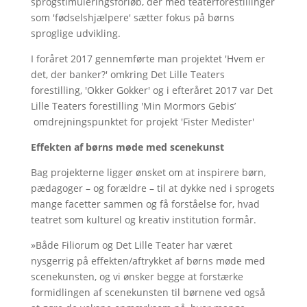
sprogstimuleringsforløb, der med teaterforestillinger
som 'fødselshjælpere' sætter fokus på børns
sproglige udvikling.
I foråret 2017 gennemførte man projektet 'Hvem er
det, der banker?' omkring Det Lille Teaters
forestilling, 'Okker Gokker' og i efteråret 2017 var Det
Lille Teaters forestilling 'Min Mormors Gebis’
omdrejningspunktet for projekt 'Fister Medister'
Effekten af børns møde med scenekunst
Bag projekterne ligger ønsket om at inspirere børn,
pædagoger – og forældre – til at dykke ned i sprogets
mange facetter sammen og få forståelse for, hvad
teatret som kulturel og kreativ institution formår.
»Både Filiorum og Det Lille Teater har været
nysgerrig på effekten/aftrykket af børns møde med
scenekunsten, og vi ønsker begge at forstærke
formidlingen af scenekunsten til børnene ved også