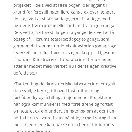
projektet – dels ved at læse bogen, der ligger til
grund for forestillingen flere gange og over længere
tid – og ved at vi får pædagogerne til at lege med
børnene, hvor rimene eller ordene fra bogen indgår.
Dels ved at se forestillingen to gange dels ved at få
besøg af Filiorums teaterpædagog to gange, som
gennem det samme undervisningsforløb gør sproget
i ’værket’ iboende i børnenes egne kroppe. Ligesom
Filiorums Kunstneriske Laboratorium for børnene
atter er mødet med ’værket’ nu i deres egen kreative
udfoldelse.«
»Tanken bag det kunstneriske laboratorium er også
den synlige læring tilbage i institutionen og
forhåbentlig også tilbage i hjemmene. Projekterne
har også kommunikeret med forældrene og fortalt
om teatret og om undervisningen og om at der i en
periode nu vil være fokus på at lege med sproget. Jo
mere hjemmene kan bakke op jo bedre for barnets
sprogstimulering.«