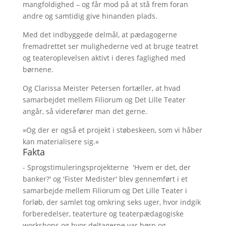
mangfoldighed – og får mod på at stå frem foran
andre og samtidig give hinanden plads.
Med det indbyggede delmål, at pædagogerne
fremadrettet ser mulighederne ved at bruge teatret
og teateroplevelsen aktivt i deres faglighed med
børnene.
Og Clarissa Meister Petersen fortæller, at hvad
samarbejdet mellem Filiorum og Det Lille Teater
angår, så viderefører man det gerne.
»Og der er også et projekt i støbeskeen, som vi håber
kan materialisere sig.«
Fakta
- Sprogstimuleringsprojekterne 'Hvem er det, der
banker?' og 'Fister Medister' blev gennemført i et
samarbejde mellem Filiorum og Det Lille Teater i
forløb, der samlet tog omkring seks uger, hvor indgik
forberedelser, teaterture og teaterpædagogiske
workshops og hvor deltagerne var børn og