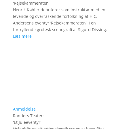
'
Rejsekammeraten
'
Henrik Køhler debuterer som instruktør med en
levende og overraskende fortolkning af H.C.
Andersens eventyr ’Rejsekammeraten’. I en
fortryllende grotesk scenografi af Sigurd Dissing.
Læs mere
Anmeldelse
Randers Teater
:
'
Et Juleeventyr
'
Nylonhår og situationskomik synes at have fået