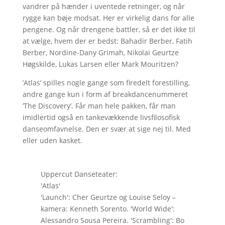
vandrer på hænder i uventede retninger, og når
rygge kan bøje modsat. Her er virkelig dans for alle
pengene. Og når drengene battler, så er det ikke til
at vælge, hvem der er bedst: Bahadir Berber, Fatih
Berber, Nordine-Dany Grimah, Nikolai Geurtze
Høgskilde, Lukas Larsen eller Mark Mouritzen?
’Atlas’ spilles nogle gange som firedelt forestilling,
andre gange kun i form af breakdancenummeret
’The Discovery’. Får man hele pakken, får man
imidlertid også en tankevækkende livsfilosofisk
danseomfavnelse. Den er svær at sige nej til. Med
eller uden kasket.
Uppercut Danseteater:
'Atlas'
'Launch': Cher Geurtze og Louise Seloy –
kamera: Kenneth Sorento. 'World Wide':
Alessandro Sousa Pereira. 'Scrambling': Bo