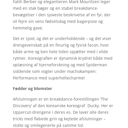
Fatih Berber og elegantieren Mark Mouritzen leger
med en stak bøger og en stabel breakdance-
bevægelser i den sjoveste beskrivelse af en fyr, der
vil fejre sin vens fødselsdag med bagerpose og
hemmelig gave.
Det er sjovt, og det er underholdende – og det viser
drengevenskab på en finurlig og fysisk facon, hvor
både arme og ben hele tiden spjætter med i vilde
rytmer. Koreografien er dynamisk krydret både med
oplæsning af hjerneforskning og med Spiderman
siddende som vogter under machokampen:
Performance med superheltecharme!
Fødder og blomster
Afslutningen er en breakdance-forestillingen ’The
Discovery’ af den koreanske koreograf Ducky. Her er
Uppercut-drengene i deres es. De laver alle deres
tricks med flabede grin og kejtede afslutninger –
stolte og smilegenerte på samme tid.