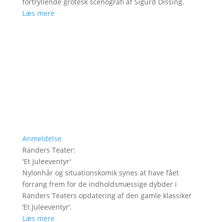
fortryllende grotesk scenografi af Sigurd Dissing.
Læs mere
Anmeldelse
Randers Teater
:
'
Et Juleeventyr
'
Nylonhår og situationskomik synes at have fået
forrang frem for de indholdsmæssige dybder i
Randers Teaters opdatering af den gamle klassiker
’Et Juleeventyr’.
Læs mere