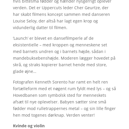
hvis bittesmå fødder og hænder nysgerrigt oplever
verden. Det er Uppercuts leder Cher Geurtze, der
har skabt filmens koncept sammen med danseren
Louise Seloy, der altså har lagt egen krop og
vidunderlig datter til filmen.
’Launch’ er blevet en dansefilmperle af de
eksistentielle – med kroppen og menneskene set
med barnets undren og i barnets højde, sådan i
mandebuksebenshøjde. Moderen lægger hovedet på
skrå, og straks kopierer barnet hende med store,
glade øjne…
Fotografen Kenneth Sorento har ramt en helt ren
fortælleform med et nøgent rum fyldt med lys – og så
Hovedbanen som symbolsk sted for menneskets
afsæt til nye oplevelser. Babyen sætter sine små
fødder mod rulletrappernes metal – og sin lille finger
hen mod togenes dørknap. Verden venter!
Kvinde og violin