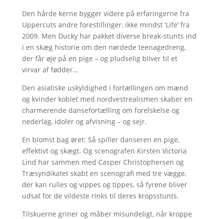
Den hårde kerne bygger videre på erfaringerne fra
Uppercuts andre forestillinger, ikke mindst ’Life’ fra
2009. Men Ducky har pakket diverse break-stunts ind
i en skæg historie om den nørdede teenagedreng,
der får øje på en pige – og pludselig bliver til et
virvar af fødder…
Den asiatiske uskyldighed i fortællingen om mænd
og kvinder koblet med nordvestrealismen skaber en
charmerende dansefortælling om forelskelse og
nederlag, idoler og afvisning – og sejr.
En blomst bag øret: Så spiller danseren en pige,
effektivt og skægt. Og scenografen Kirsten Victoria
Lind har sammen med Casper Christophersen og
Træsyndikatet skabt en scenografi med tre vægge,
der kan rulles og vippes og tippes, så fyrene bliver
udsat for de vildeste rinks til deres kropsstunts.
Tilskuerne griner og måber misundeligt, når kroppe