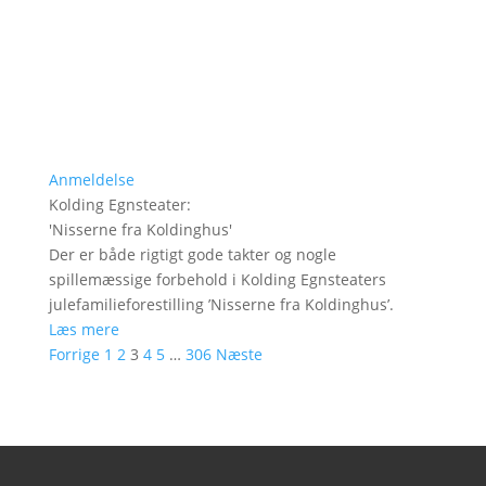
Anmeldelse
Kolding Egnsteater
:
'
Nisserne fra Koldinghus
'
Der er både rigtigt gode takter og nogle
spillemæssige forbehold i Kolding Egnsteaters
julefamilieforestilling ’Nisserne fra Koldinghus’.
Læs mere
Forrige
1
2
3
4
5
…
306
Næste