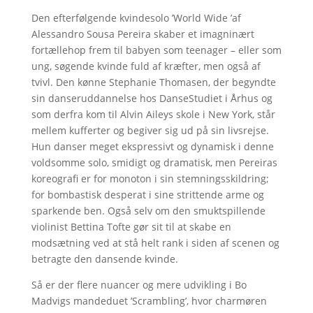
Den efterfølgende kvindesolo ’World Wide ’af
Alessandro Sousa Pereira skaber et imagninært
fortællehop frem til babyen som teenager – eller som
ung, søgende kvinde fuld af kræfter, men også af
tvivl. Den kønne Stephanie Thomasen, der begyndte
sin danseruddannelse hos DanseStudiet i Århus og
som derfra kom til Alvin Aileys skole i New York, står
mellem kufferter og begiver sig ud på sin livsrejse.
Hun danser meget ekspressivt og dynamisk i denne
voldsomme solo, smidigt og dramatisk, men Pereiras
koreografi er for monoton i sin stemningsskildring;
for bombastisk desperat i sine strittende arme og
sparkende ben. Også selv om den smuktspillende
violinist Bettina Tofte gør sit til at skabe en
modsætning ved at stå helt rank i siden af scenen og
betragte den dansende kvinde.
Så er der flere nuancer og mere udvikling i Bo
Madvigs mandeduet ’Scrambling’, hvor charmøren