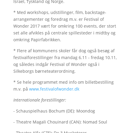
Israel, Tyskland og Norge.
* Med workshops, udstillinger, film, backstage-
arrangementer og foredrag m.v. er Festival of
Wonder 2017 vært for omkring 100 events, der stort
set alle afvikles på centrale spillesteder i midtby og
omkring Papirfabrikken.
* Flere af kommunens skoler får dog også besøg af
festivalforestillinger fra mandag 6.11 - fredag 10.11,
og således indgår Festival of Wonder også i
Silkeborgs børneteaterordning.
* Se hele programmet med info om billetbestilling
m.v. på
www.festivalofwonder.dk
Internationale forestillinger:
- Schauspielhaus Bochum (DE): Moondog
- Theatre Magali Chouinard (CAN): Nomad Soul
- Theatre Alfa (CZE): De 3 Musketerer