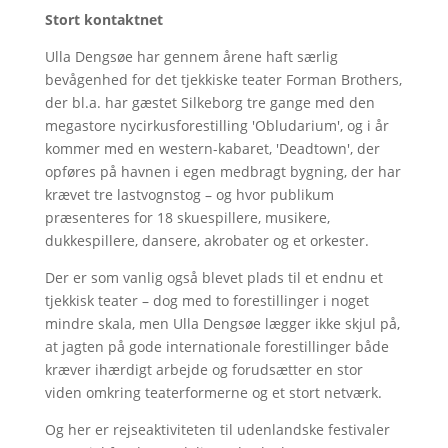
Stort kontaktnet
Ulla Dengsøe har gennem årene haft særlig
bevågenhed for det tjekkiske teater Forman Brothers,
der bl.a. har gæstet Silkeborg tre gange med den
megastore nycirkusforestilling 'Obludarium', og i år
kommer med en western-kabaret, 'Deadtown', der
opføres på havnen i egen medbragt bygning, der har
krævet tre lastvognstog – og hvor publikum
præsenteres for 18 skuespillere, musikere,
dukkespillere, dansere, akrobater og et orkester.
Der er som vanlig også blevet plads til et endnu et
tjekkisk teater – dog med to forestillinger i noget
mindre skala, men Ulla Dengsøe lægger ikke skjul på,
at jagten på gode internationale forestillinger både
kræver ihærdigt arbejde og forudsætter en stor
viden omkring teaterformerne og et stort netværk.
Og her er rejseaktiviteten til udenlandske festivaler