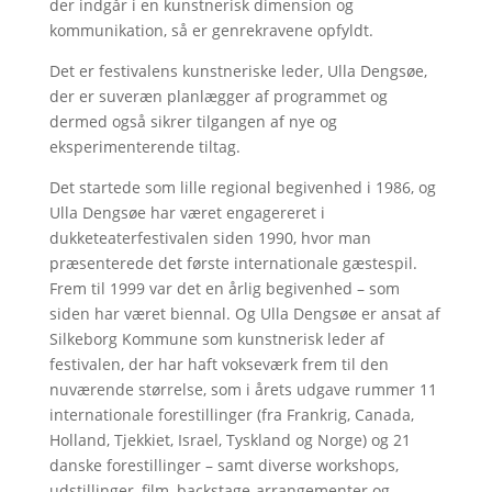
der indgår i en kunstnerisk dimension og
kommunikation, så er genrekravene opfyldt.
Det er festivalens kunstneriske leder, Ulla Dengsøe,
der er suveræn planlægger af programmet og
dermed også sikrer tilgangen af nye og
eksperimenterende tiltag.
Det startede som lille regional begivenhed i 1986, og
Ulla Dengsøe har været engagereret i
dukketeaterfestivalen siden 1990, hvor man
præsenterede det første internationale gæstespil.
Frem til 1999 var det en årlig begivenhed – som
siden har været biennal. Og Ulla Dengsøe er ansat af
Silkeborg Kommune som kunstnerisk leder af
festivalen, der har haft vokseværk frem til den
nuværende størrelse, som i årets udgave rummer 11
internationale forestillinger (fra Frankrig, Canada,
Holland, Tjekkiet, Israel, Tyskland og Norge) og 21
danske forestillinger – samt diverse workshops,
udstillinger, film, backstage-arrangementer og