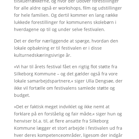
tilskuerrækkerne, og hvor der udover forestillinger
for alle aldre også er workshops, film og udstillinger
for hele familien. Og dertil kommer en lang række
lukkede forestillinger for kommunens skolebørn i
hverdagene op til og under selve festivalen.
Det er derfor nærliggende at spørge, hvordan den
lokale opbakning er til festivalen er i disse
kulturnedskæringsivrige år.
»Vi har til årets festival fået en rigtig flot støtte fra
Silkeborg Kommune – og det gælder også fra vore
lokale samarbejdspartnere,« siger Ulla Dengsøe, der
ikke vil fortælle om festivalens samlede støtte og
budget.
»Det er faktisk meget indviklet og ikke nemt at
forklare på en forståelig og fair måde,« siger hun og
henviser bl.a. til, at flere ansatte fra Silkeborg
Kommune lægger et stort arbejde i festivalen ud fra
hver deres kompetenceområder, ligesom der indgår