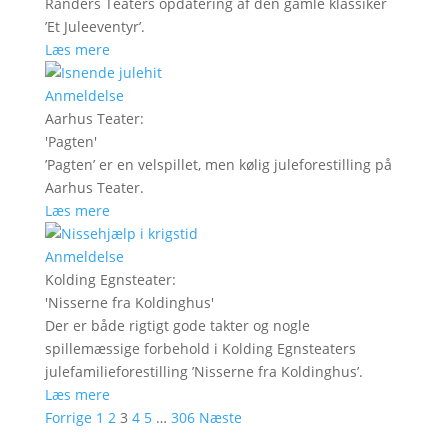
Randers Teaters opdatering af den gamle klassiker
’Et Juleeventyr’.
Læs mere
Anmeldelse
Aarhus Teater
:
'
Pagten
'
’Pagten’ er en velspillet, men kølig juleforestilling på
Aarhus Teater.
Læs mere
Anmeldelse
Kolding Egnsteater
:
'
Nisserne fra Koldinghus
'
Der er både rigtigt gode takter og nogle
spillemæssige forbehold i Kolding Egnsteaters
julefamilieforestilling ’Nisserne fra Koldinghus’.
Læs mere
Forrige
1
2
3
4
5
…
306
Næste