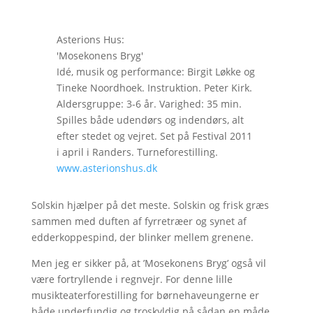
Asterions Hus:
'Mosekonens Bryg'
Idé, musik og performance: Birgit Løkke og
Tineke Noordhoek. Instruktion. Peter Kirk.
Aldersgruppe: 3-6 år. Varighed: 35 min.
Spilles både udendørs og indendørs, alt
efter stedet og vejret. Set på Festival 2011
i april i Randers. Turneforestilling.
www.asterionshus.dk
Solskin hjælper på det meste. Solskin og frisk græs
sammen med duften af fyrretræer og synet af
edderkoppespind, der blinker mellem grenene.
Men jeg er sikker på, at ’Mosekonens Bryg’ også vil
være fortryllende i regnvejr. For denne lille
musikteaterforestilling for børnehaveungerne er
både underfundig og troskyldig på sådan en måde,