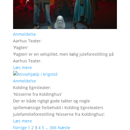
Anmeldelse
Aarhus Teater
:
'
Pagten
'
’Pagten’ er en velspillet, men kølig juleforestilling på
Aarhus Teater.
Læs mere
Anmeldelse
Kolding Egnsteater
:
'
Nisserne fra Koldinghus
'
Der er både rigtigt gode takter og nogle
spillemæssige forbehold i Kolding Egnsteaters
julefamilieforestilling ’Nisserne fra Koldinghus’.
Læs mere
Forrige
1
2
3
4
5
…
306
Næste