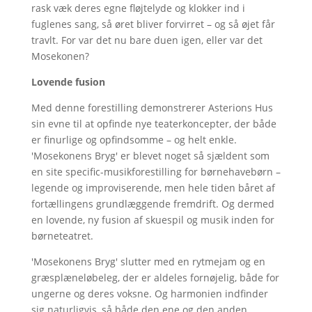
rask væk deres egne fløjtelyde og klokker ind i
fuglenes sang, så øret bliver forvirret – og så øjet får
travlt. For var det nu bare duen igen, eller var det
Mosekonen?
Lovende fusion
Med denne forestilling demonstrerer Asterions Hus
sin evne til at opfinde nye teaterkoncepter, der både
er finurlige og opfindsomme – og helt enkle.
'Mosekonens Bryg' er blevet noget så sjældent som
en site specific-musikforestilling for børnehavebørn –
legende og improviserende, men hele tiden båret af
fortællingens grundlæggende fremdrift. Og dermed
en lovende, ny fusion af skuespil og musik inden for
børneteatret.
'Mosekonens Bryg' slutter med en rytmejam og en
græsplæneløbeleg, der er aldeles fornøjelig, både for
ungerne og deres voksne. Og harmonien indfinder
sig naturligvis, så både den ene og den anden