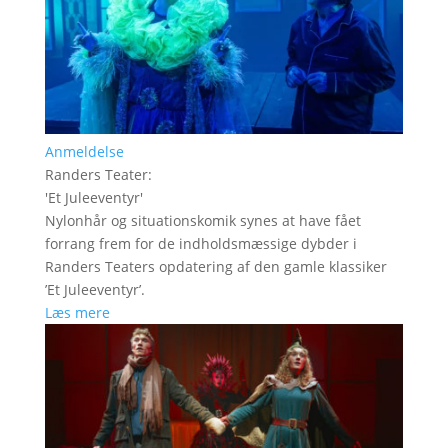
Anmeldelse
Randers Teater
:
'
Et Juleeventyr
'
Nylonhår og situationskomik synes at have fået
forrang frem for de indholdsmæssige dybder i
Randers Teaters opdatering af den gamle klassiker
’Et Juleeventyr’.
Læs mere