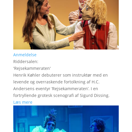
Anmeldelse
Riddersalen
:
'
Rejsekammeraten
'
Henrik Køhler debuterer som instruktør med en
levende og overraskende fortolkning af H.C.
Andersens eventyr ’Rejsekammeraten’. I en
fortryllende grotesk scenografi af Sigurd Dissing.
Læs mere