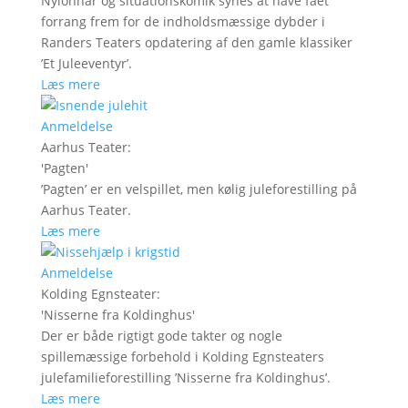
Nylonhår og situationskomik synes at have fået
forrang frem for de indholdsmæssige dybder i
Randers Teaters opdatering af den gamle klassiker
’Et Juleeventyr’.
Læs mere
Anmeldelse
Aarhus Teater
:
'
Pagten
'
’Pagten’ er en velspillet, men kølig juleforestilling på
Aarhus Teater.
Læs mere
Anmeldelse
Kolding Egnsteater
:
'
Nisserne fra Koldinghus
'
Der er både rigtigt gode takter og nogle
spillemæssige forbehold i Kolding Egnsteaters
julefamilieforestilling ’Nisserne fra Koldinghus’.
Læs mere