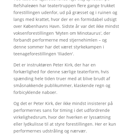
Refshaleøen har teatertruppen flere gange trukket
forestillingen udenfor, ud på græsset og i ruinen og
langs med krattet, hvor der er en formidabel udsigt
over Københavns Havn. Sidste år var det ikke mindst
voksenforestillingen 'Myten om Minotaurus', der
forbandt performerne med stjernehimlen – og
denne sommer har det været styrkekampen i
teenageforestillingen 'Iliaden'.
Det er instruktøren Peter Kirk, der har en
forkærlighed for denne særlige teaterform, hvis
spænding hele tiden truer med at blive brudt af
småsnakkende publikummer, klaskende regn og
forbicyklende naboer.
Og det er Peter Kirk, der ikke mindst insisterer på
performernes sans for timing i det udfordrende
virkelighedsrum, hvor der hverken er lyssætning
eller lydkulisse til at styre forestillingen. Her er kun
performernes udstråling og nærvær.