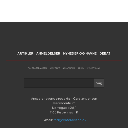
ARTIKLER
ANMELDELSER
NYHEDER OG NAVNE
DEBAT
OM TEATERAVISEN
KONTAKT
ANNONCER
ARKIV
NYHEDSMAIL
Ansvarshavende redaktør: Carsten Jensen
Teatercentrum
Nørregade 26,1
1165 København K
E-mail:
red@teateravisen.dk