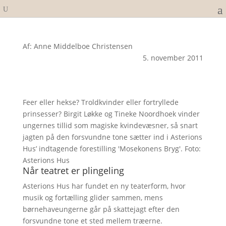
Af: Anne Middelboe Christensen
5. november 2011
Feer eller hekse? Troldkvinder eller fortryllede
prinsesser? Birgit Løkke og Tineke Noordhoek vinder
ungernes tillid som magiske kvindevæsner, så snart
jagten på den forsvundne tone sætter ind i Asterions
Hus’ indtagende forestilling 'Mosekonens Bryg'. Foto:
Asterions Hus
Når teatret er plingeling
Asterions Hus har fundet en ny teaterform, hvor
musik og fortælling glider sammen, mens
børnehaveungerne går på skattejagt efter den
forsvundne tone et sted mellem træerne.