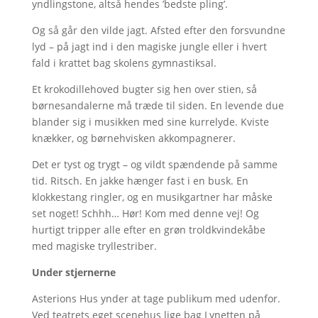
yndlingstone, altså hendes ’bedste pling’.
Og så går den vilde jagt. Afsted efter den forsvundne
lyd – på jagt ind i den magiske jungle eller i hvert
fald i krattet bag skolens gymnastiksal.
Et krokodillehoved bugter sig hen over stien, så
børnesandalerne må træde til siden. En levende due
blander sig i musikken med sine kurrelyde. Kviste
knækker, og børnehvisken akkompagnerer.
Det er tyst og trygt – og vildt spændende på samme
tid. Ritsch. En jakke hænger fast i en busk. En
klokkestang ringler, og en musikgartner har måske
set noget! Schhh… Hør! Kom med denne vej! Og
hurtigt tripper alle efter en grøn troldkvindekåbe
med magiske tryllestriber.
Under stjernerne
Asterions Hus ynder at tage publikum med udenfor.
Ved teatrets eget scenehus lige bag Lynetten på