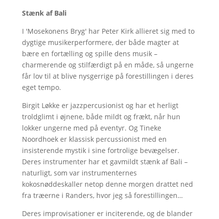
Stænk af Bali
I 'Mosekonens Bryg' har Peter Kirk allieret sig med to
dygtige musikerperformere, der både magter at
bære en fortælling og spille dens musik –
charmerende og stilfærdigt på en måde, så ungerne
får lov til at blive nysgerrige på forestillingen i deres
eget tempo.
Birgit Løkke er jazzpercusionist og har et herligt
troldglimt i øjnene, både mildt og frækt, når hun
lokker ungerne med på eventyr. Og Tineke
Noordhoek er klassisk percussionist med en
insisterende mystik i sine fortrolige bevægelser.
Deres instrumenter har et gavmildt stænk af Bali –
naturligt, som var instrumenternes
kokosnøddeskaller netop denne morgen drattet ned
fra træerne i Randers, hvor jeg så forestillingen…
Deres improvisationer er inciterende, og de blander