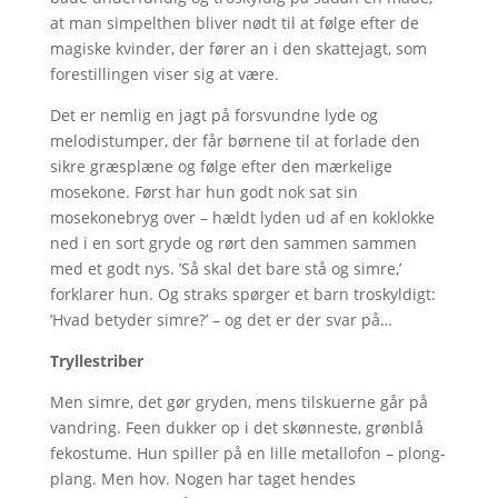
at man simpelthen bliver nødt til at følge efter de
magiske kvinder, der fører an i den skattejagt, som
forestillingen viser sig at være.
Det er nemlig en jagt på forsvundne lyde og
melodistumper, der får børnene til at forlade den
sikre græsplæne og følge efter den mærkelige
mosekone. Først har hun godt nok sat sin
mosekonebryg over – hældt lyden ud af en koklokke
ned i en sort gryde og rørt den sammen sammen
med et godt nys. ’Så skal det bare stå og simre,’
forklarer hun. Og straks spørger et barn troskyldigt:
’Hvad betyder simre?’ – og det er der svar på…
Tryllestriber
Men simre, det gør gryden, mens tilskuerne går på
vandring. Feen dukker op i det skønneste, grønblå
fekostume. Hun spiller på en lille metallofon – plong-
plang. Men hov. Nogen har taget hendes