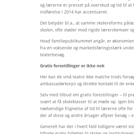
og lærerne er presset på overskud og tid til at
indførelse i 2014 har accentueret.
Det betyder bl.a., at samme skolereforms pålæ
skolen, ofte støder mod rigide lærerskemaer 
Hvad familiepublikummet angår, er økonomie
fra en voksende og markedsføringsstærk underh
teaterbesøg.
Gratis forestillinger er ikke nok
Her kan de små teatre ikke matche trods forsøg
ambassadørkorps og direkte kontakt til de enk
Selv med tilbud om gratis forestillinger – til 
svært at få skoleklasser til at møde op. Igen 
nødvendige frigivelse af tid til lærerne ofte fo
der af disse og andre årsager aflyser besøg – e
Generelt har der i hvert fald tidligere været s
tilbyde gratis billetter til skoler og instit