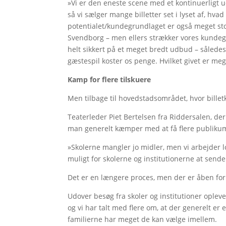
»Vi er den eneste scene med et kontinuerligt u
så vi sælger mange billetter set i lyset af, hvad
potentialet/kundegrundlaget er også meget sto
Svendborg – men ellers strækker vores kundegrup
helt sikkert på et meget bredt udbud – sålede
gæstespil koster os penge. Hvilket givet er 
Kamp for flere tilskuere
Men tilbage til hovedstadsområdet, hvor billet
Teaterleder Piet Bertelsen fra Riddersalen, der
man generelt kæmper med at få flere publiku
»Skolerne mangler jo midler, men vi arbejder lo
muligt for skolerne og institutionerne at sende 
Det er en længere proces, men der er åben for 
Udover besøg fra skoler og institutioner oplever
og vi har talt med flere om, at der generelt e
familierne har meget de kan vælge imellem.