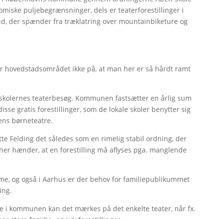
miske puljebegrænsninger, dels er teaterforestillinger i
ud, der spænder fra træklatring over mountainbiketure og
for hovedstadsområdet ikke på, at man her er så hårdt ramt
i skolernes teaterbesøg. Kommunen fastsætter en årlig sum
disse gratis forestillinger, som de lokale skoler benytter sig
yens børneteatre.
tte Felding det således som en rimelig stabil ordning, der
å her hænder, at en forestilling må aflyses pga. manglende
e, og også i Aarhus er der behov for familiepublikummet
ing.
re i kommunen kan det mærkes på det enkelte teater, når fx.