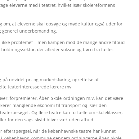
 tage eleverne med i teatret, hvilket især skolereformens
g om, at eleverne skal opsøge og møde kultur også udenfor
og generel underbemanding.
n ikke problemet – men kampen mod de mange andre tilbud
oldningssektor, der afleder voksne og børn fra fælles
 på udvidet pr- og markedsføring, oprettelse af
elte teaterinteresserede lærere mv.
prøver, forpremierer, Åben Skole-ordningen m.v. kan det være
blokerer manglende økonomi til transport og især den
r teaterbesøget. Og flere teatre kan fortælle om skoleklasser,
ller for den sags skyld bliver væk uden afbud.
tor efterspørgsel, når de københavnske teatre har kunnet
utioner i Københavns Kommune gennem ordningerne Åben Skole