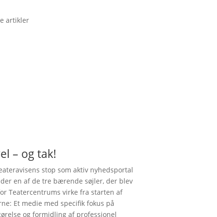
e artikler
el – og tak!
ateravisens stop som aktiv nyhedsportal
nder en af de tre bærende søjler, der blev
for Teatercentrums virke fra starten af
rne: Et medie med specifik fokus på
gørelse og formidling af professionel