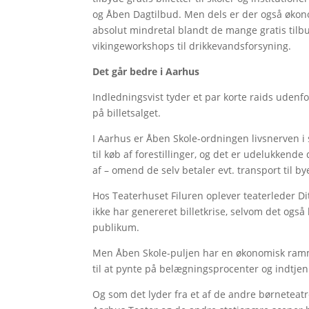
og Åben Dagtilbud. Men dels er der også økono
absolut mindretal blandt de mange gratis tilb
vikingeworkshops til drikkevandsforsyning.
Det går bedre i Aarhus
Indledningsvist tyder et par korte raids uden
på billetsalget.
I Aarhus er Åben Skole-ordningen livsnerven 
til køb af forestillinger, og det er udelukkende 
af – omend de selv betaler evt. transport til b
Hos Teaterhuset Filuren oplever teaterleder Di
ikke har genereret billetkrise, selvom det ogs
publikum.
Men Åben Skole-puljen har en økonomisk ramm
til at pynte på belægningsprocenter og indtjen
Og som det lyder fra et af de andre børneteat