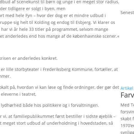
dbud af scenekunst til børn og unge i en meget stor radius,
 der tidligere er solgt i byen, men
Senest
rt med hele Fyn – hvor der dog er et mindre udbud i
pe sig helt til Kolding og endog til Esbjerg. Vi klarer os
s har vi år hele 33 titler på programmet, selvom mange
meget anderledes end hos mange af de københavnske scener.«
krisen er anderledes konkret.
 er lille storbyteater i Frederiksberg Kommune, fortæller, at
mmer.
kalt på, hvordan vi kan løse og finde ordninger, der gør det
Artikel
Farv
eleverne i teatret,
Med Te
lydhørhed både hos politikere og i forvaltningen.
forsvi
 vi, at familiepublikummet først bestiller i sidste øjeblik –
skabt 
r et meget stort udbud af underholdning i hovedstaden, så
1970’e
synlig