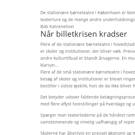
De stationære børneteatre i København er kle
teaterture og de mange andre underholdningstil
Bob Katzenelson
Når billetkrisen kradser
Flere af de stationære børneteatre i hovedstad
er skoler og institutioner, der bliver væk. Pre
andre kulturtilbud er blandt årsagerne. En m
klarsyn...
Flere af de små stationære børneteatre i hov
besøg af skoler og institutioner er blevet ri
bestiller i sidste øjeblik, hvis de da ikke bliver 
Det betyder udover faldende belægningsprocen
med flere aflyst forestillinger på hverdage o
Spørger man teaterlederne på de hårdest ram
samstemmende og rimelig uafhængig af repert
Skolerne har åbenlyst en presset økonomi og ma