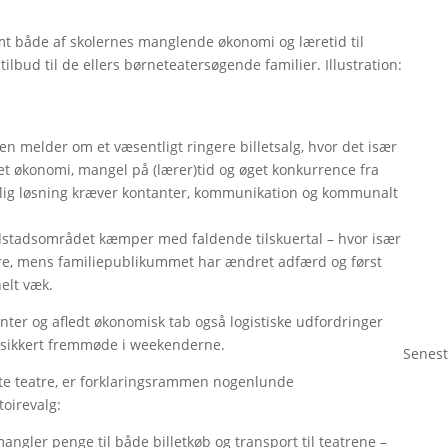
mt både af skolernes manglende økonomi og læretid til
bud til de ellers børneteatersøgende familier. Illustration:
en melder om et væsentligt ringere billetsalg, hvor det især
sset økonomi, mangel på (lærer)tid og øget konkurrence fra
ulig løsning kræver kontanter, kommunikation og kommunalt
edstadsområdet kæmper med faldende tilskuertal – hvor især
ngere, mens familiepublikummet har ændret adfærd og først
helt væk.
ter og afledt økonomisk tab også logistiske udfordringer
g usikkert fremmøde i weekenderne.
Senest
te teatre, er forklaringsrammen nogenlunde
oirevalg:
ngler penge til både billetkøb og transport til teatrene –