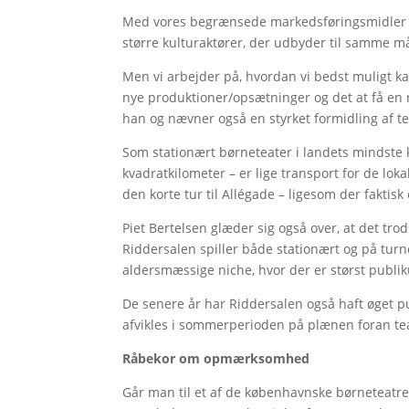
Med vores begrænsede markedsføringsmidler 
større kulturaktører, der udbyder til samme m
Men vi arbejder på, hvordan vi bedst muligt
nye produktioner/opsætninger og det at få en 
han og nævner også en styrket formidling af t
Som stationært børneteater i landets mindste
kvadratkilometer – er lige transport for de lok
den korte tur til Allégade – ligesom der faktisk
Piet Bertelsen glæder sig også over, at det trod
Riddersalen spiller både stationært og på tur
aldersmæssige niche, hvor der er størst publi
De senere år har Riddersalen også haft øget pub
afvikles i sommerperioden på plænen foran teat
Råbekor om opmærksomhed
Går man til et af de københavnske børneteatre,