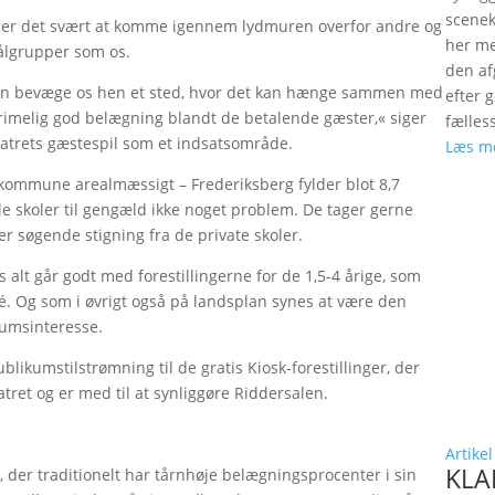
scenek
er det svært at komme igennem lydmuren overfor andre og
her me
ålgrupper som os.
den a
 kan bevæge os hen et sted, hvor det kan hænge sammen med
efter 
rimelig god belægning blandt de betalende gæster,« siger
fælles
eatrets gæstespil som et indsatsområde.
Læs m
 kommune arealmæssigt – Frederiksberg fylder blot 8,7
ale skoler til gengæld ikke noget problem. De tager gerne
 er søgende stigning fra de private skoler.
s alt går godt med forestillingerne for de 1,5-4 årige, som
né. Og som i øvrigt også på landsplan synes at være den
kumsinteresse.
likumstilstrømning til de gratis Kiosk-forestillinger, der
ret og er med til at synliggøre Riddersalen.
Artikel
KLAP
 der traditionelt har tårnhøje belægningsprocenter i sin