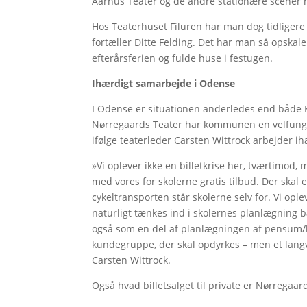
Aarhus Teater og de andre stationære scener har
Hos Teaterhuset Filuren har man dog tidligere 
fortæller Ditte Felding. Det har man så opskal
efterårsferien og fulde huse i festugen.
Ihærdigt samarbejde i Odense
I Odense er situationen anderledes end både K
Nørregaards Teater har kommunen en velfunger
ifølge teaterleder Carsten Wittrock arbejder ihæ
»Vi oplever ikke en billetkrise her, tværtimod,
med vores for skolerne gratis tilbud. Der skal e
cykeltransporten står skolerne selv for. Vi opl
naturligt tænkes ind i skolernes planlægning
også som en del af planlægningen af pensum/lær
kundegruppe, der skal opdyrkes – men et langv
Carsten Wittrock.
Også hvad billetsalget til private er Nørregaard