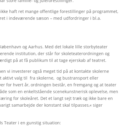
 store familie- og juleforestillinger.
ikke haft ret mange offentlige forestillinger på programmet,
eret i indeværende sæson – med udfordringer i bl.a.
øbenhavn og Aarhus. Med det lokale lille storbyteater
ende institution, der står for skoleteaterordningen og
rdigt på at få publikum til at tage ejerskab af teatret.
 men vi investerer også meget tid på at kontakte skolerne
t aktivt valg til fra skolerne, og bustransport eller
ever for hvert år, ordningen består, en fremgang og at teater
 både som en enkeltstående scenekunstnerisk oplevelse, men
ing for skoleåret. Det et langt sejt træk og ikke bare en
arigt samarbejde der konstant skal tilpasses,« siger
s Teater i en gunstig situation: