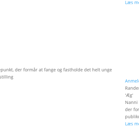
Læs m
epunkt, der formår at fange og fastholde det helt unge
tilling
Anmel
Rander
'
Æg
'
Nanni 
der fo
publik
Læs m