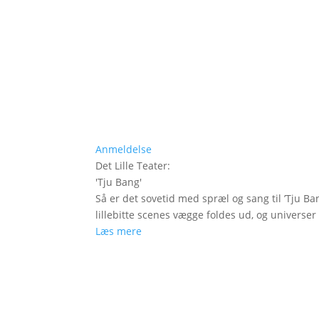
Anmeldelse
Det Lille Teater
:
'
Tju Bang
'
Så er det sovetid med spræl og sang til ’Tju Ban
lillebitte scenes vægge foldes ud, og universer t
Læs mere