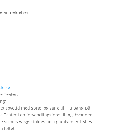
e anmeldelser
delse
le Teater
:
ang
'
det sovetid med spræl og sang til ’Tju Bang’ på
le Teater i en forvandlingsforestilling, hvor den
itte scenes vægge foldes ud, og universer trylles
a loftet.