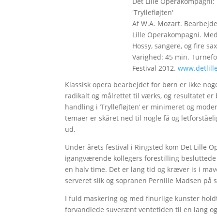
Det Lille Operakompagni:
'Tryllefløjten'
Af W.A. Mozart. Bearbejde
Lille Operakompagni. Med
Hossy, sangere, og fire sa
Varighed: 45 min. Turnefore
Festival 2012.
www.detlil
Klassisk opera bearbejdet for børn er ikke n
radikalt og målrettet til værks, og resultatet 
handling i ’Tryllefløjten’ er minimeret og moder
temaer er skåret ned til nogle få og letforståel
ud.
Under årets festival i Ringsted kom Det Lille 
igangværende kollegers forestilling besluttede
en halv time. Det er lang tid og kræver is i mav
serveret slik og sopranen Pernille Madsen på s
I fuld maskering og med finurlige kunster hold
forvandlede suverænt ventetiden til en lang og