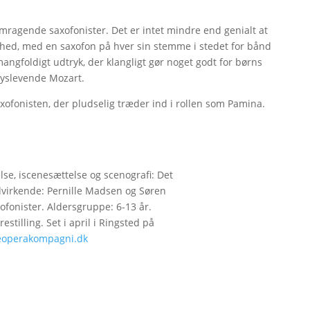
remragende saxofonister. Det er intet mindre end genialt at
dighed, med en saxofon på hver sin stemme i stedet for bånd
angfoldigt udtryk, der klangligt gør noget godt for børns
lyslevende Mozart.
xofonisten, der pludselig træder ind i rollen som Pamina.
lse, iscenesættelse og scenografi: Det
virkende: Pernille Madsen og Søren
xofonister. Aldersgruppe: 6-13 år.
stilling. Set i april i Ringsted på
leoperakompagni.dk