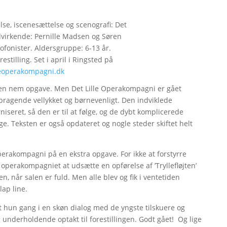
lse, iscenesættelse og scenografi: Det
virkende: Pernille Madsen og Søren
xofonister. Aldersgruppe: 6-13 år.
stilling. Set i april i Ringsted på
leoperakompagni.dk
ogen nem opgave. Men Det Lille Operakompagni er gået
er bragende vellykket og børnevenligt. Den indviklede
niseret, så den er til at følge, og de dybt komplicerede
ige. Teksten er også opdateret og nogle steder skiftet helt
Operakompagni på en ekstra opgave. For ikke at forstyrre
 operakompagniet at udsætte en opførelse af ’Tryllefløjten’
en, når salen er fuld. Men alle blev og fik i ventetiden
lap line.
t hun gang i en skøn dialog med de yngste tilskuere og
 underholdende optakt til forestillingen. Godt gået! Og lige