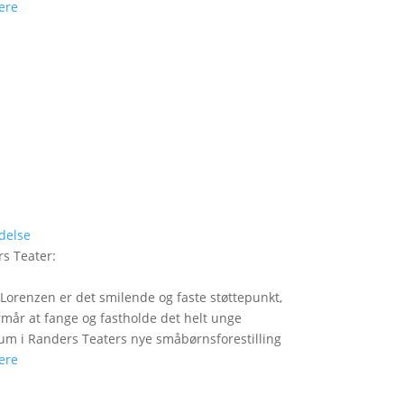
ere
delse
s Teater
:
Lorenzen er det smilende og faste støttepunkt,
rmår at fange og fastholde det helt unge
um i Randers Teaters nye småbørnsforestilling
ere