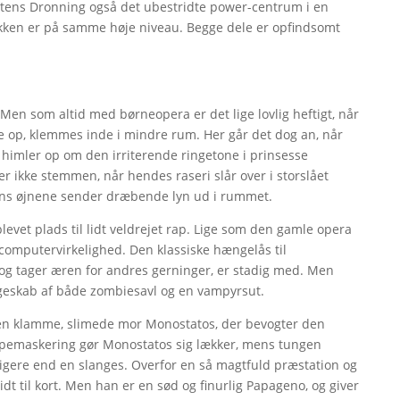
attens Dronning også det ubestridte power-centrum i en
ikken er på samme høje niveau. Begge dele er opfindsomt
 Men som altid med børneopera er det lige lovlig heftigt, når
e op, klemmes inde i mindre rum. Her går det dog an, når
 himler op om den irriterende ringetone i prinsesse
r ikke stemmen, når hendes raseri slår over i storslået
ens øjnene sender dræbende lyn ud i rummet.
evet plads til lidt veldrejet rap. Lige som den gamle opera
s computervirkelighed. Den klassiske hængelås til
og tager æren for andres gerninger, er stadig med. Men
lgeskab af både zombiesavl og en vampyrsut.
 den klamme, slimede mor Monostatos, der bevogter den
ømpemaskering gør Monostatos sig lækker, mens tungen
igere end en slanges. Overfor en så magtfuld præstation og
 til kort. Men han er en sød og finurlig Papageno, og giver