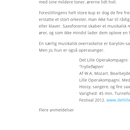
med sine mildere toner, ørerne lidt hvil.
Forestillingens helt store kup er dog de fire f
erstatte et stort orkester, man ikke har til rå
eller klaver. Saxofonerne skaber et musikalsk m
ører, og som ikke mindst lader dem opleve en 
En særlig musikalsk overraskelse er baryton-sa
Men jo, hun er også operasanger.
Det Lille Operakompagni:
'Tryllefløjten'
Af W.A. Mozart. Bearbejde
Lille Operakompagni. Med
Hossy, sangere, og fire sa
Varighed: 45 min. Turnefore
Festival 2012.
www.detlil
Flere anmeldelser