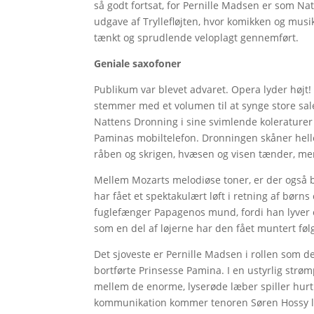
så godt fortsat, for Pernille Madsen er som N
udgave af Tryllefløjten, hvor komikken og mus
tænkt og sprudlende veloplagt gennemført.
Geniale saxofoner
Publikum var blevet advaret. Opera lyder højt!
stemmer med et volumen til at synge store sal
Nattens Dronning i sine svimlende koleraturer
Paminas mobiltelefon. Dronningen skåner helle
råben og skrigen, hvæsen og visen tænder, m
Mellem Mozarts melodiøse toner, er der også bl
har fået et spektakulært løft i retning af børn
fuglefænger Papagenos mund, fordi han lyver 
som en del af løjerne har den fået muntert fø
Det sjoveste er Pernille Madsen i rollen som
bortførte Prinsesse Pamina. I en ustyrlig str
mellem de enorme, lyserøde læber spiller hurt
kommunikation kommer tenoren Søren Hossy lidt