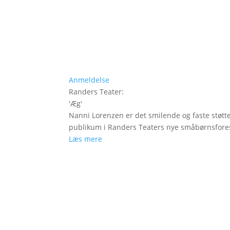
Anmeldelse
Randers Teater
:
'
Æg
'
Nanni Lorenzen er det smilende og faste støtt
publikum i Randers Teaters nye småbørnsfores
Læs mere