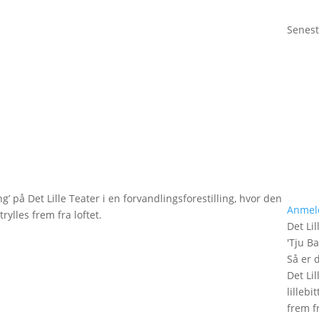
Senest
g’ på Det Lille Teater i en forvandlingsforestilling, hvor den
Anmel
rylles frem fra loftet.
Det Lil
'
Tju B
Så er 
Det Lil
lilleb
frem fr