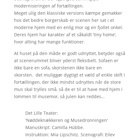
moderniseringen af fortællingen.
Meget ulig den klassiske versions kæmpe gemakker
hos det bedre borgerskab er scenen her sat i et
moderne hjem med en enlig mor og en fjollet onkel.
Deres hjem har karakter af et såkaldt ’tiny home’,
hvor alting har mange funktioner.
At huset på den måde er godt udnyttet, betyder også
at scenerummet bliver yderst fleksibelt. Sofaen er
ikke bare en sofa, skorstenen ikke bare en
skorsten. det muliggør dygtigt et væld af enkle skift i
fortællingen, der ikke mindst udnyttes når de store
mus skal trylles små, så de er til at have med hjem i
lommen til musemor, så julen kan reddes…
Det Lille Teater:
'Nøddeknækkeren og Musedronningen'
Manuskript: Camilla Hübbe.
Instruktion: Mia Lipschitz. Scenografi: Eilev