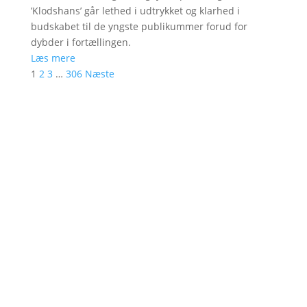
’Klodshans’ går lethed i udtrykket og klarhed i
budskabet til de yngste publikummer forud for
dybder i fortællingen.
Læs mere
1
2
3
…
306
Næste