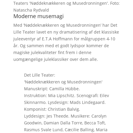
Teaters 'Nøddeknækkeren og Musedronningen'. Foto:
Natascha Rydvald
Moderne musemagi
Med ’Nøddeknækkeren og Musedronningen’ har Det
Lille Teater lavet en ny dramatisering af det klassiske
juleeventyr af E.T.A Hoffmann for målgruppen 4-10
år. Og sammen med et godt lydspor kommer de
magiske julekvaliteter fint frem i denne
uomgængelige juleklassiker over dem alle.
Det Lille Teater:
'Nøddeknækkeren og Musedronningen'
Manuskript: Camilla Hübbe.
Instruktion: Mia Lipschitz. Scenografi: Eilev
Skinnarmo. Lysdesign: Mads Lindegaard.
Komponist: Christian Balvig.
Lyddesign: Jes Theede. Musikere: Carolyn
Goodwin, Damian Dalla Torre, Becca Toft,
Rasmus Svale Lund, Cæcilie Balling, Maria