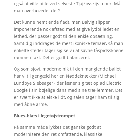
også at ville pille ved selveste Tjajkovskijs toner. Må
man overhovedet det?
Det kunne nemt ende fladt, men Balvig slipper
imponerende nok afsted med at give lydbilledet en
lethed, der passer godt til den enkle opsætning.
Samtidig inddrages de mest ikoniske temaer, så man
enkelte steder tager sig selv i at savne tåspidsskoene
ramme i takt. Det er godt balanceret.
Og som sjovt, moderne nik til den manglende ballet
har vi til gengæld her en Nøddeknækker (Michael
Lundbye Slebsager), der læner sig tæt op ad Electric
Boogie i sin bøjelige dans med sine træ-lemmer. Det
er svært ikke at elske lidt, og salen tager ham til sig
med åbne arme.
Blues-blæs i legetøjstrompet
På samme måde lykkes det ganske godt at
modernisere den ret omfattende, klassiske