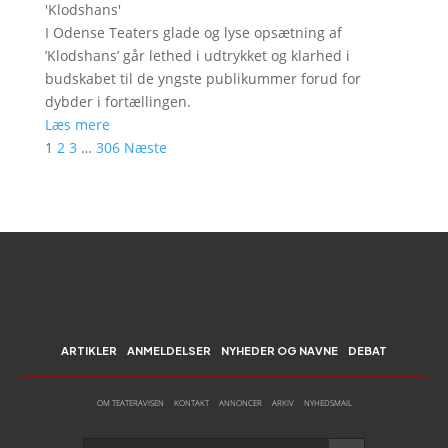
'
Klodshans
'
I Odense Teaters glade og lyse opsætning af
’Klodshans’ går lethed i udtrykket og klarhed i
budskabet til de yngste publikummer forud for
dybder i fortællingen.
Læs mere
1
2
3
…
306
Næste
ARTIKLER
ANMELDELSER
NYHEDER OG NAVNE
DEBAT
OM TEATERAVISEN
KONTAKT
ANNONCER
ARKIV
NYHEDSMAIL