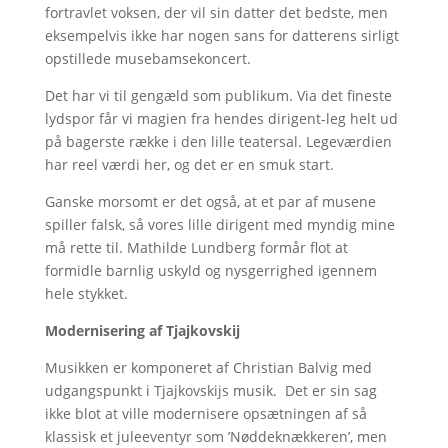
fortravlet voksen, der vil sin datter det bedste, men
eksempelvis ikke har nogen sans for datterens sirligt
opstillede musebamsekoncert.
Det har vi til gengæld som publikum. Via det fineste
lydspor får vi magien fra hendes dirigent-leg helt ud
på bagerste række i den lille teatersal. Legeværdien
har reel værdi her, og det er en smuk start.
Ganske morsomt er det også, at et par af musene
spiller falsk, så vores lille dirigent med myndig mine
må rette til. Mathilde Lundberg formår flot at
formidle barnlig uskyld og nysgerrighed igennem
hele stykket.
Modernisering af Tjajkovskij
Musikken er komponeret af Christian Balvig med
udgangspunkt i Tjajkovskijs musik. Det er sin sag
ikke blot at ville modernisere opsætningen af så
klassisk et juleeventyr som ’Nøddeknækkeren’, men