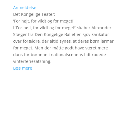
Anmeldelse
Det Kongelige Teater
:
'
For højt, for vildt og for meget!
'
I ’For højt, for vildt og for meget!’ skaber Alexander
Stæger fra Den Kongelige Ballet en sjov karikatur
over forældre, der altid synes, at deres børn larmer
for meget. Men der måtte godt have været mere
dans for børnene i nationalscenens lidt rodede
vinterferiesatsning.
Læs mere