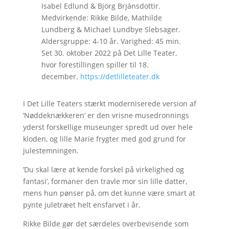
Isabel Edlund & Björg Brjánsdottir.
Medvirkende: Rikke Bilde, Mathilde
Lundberg & Michael Lundbye Slebsager.
Aldersgruppe: 4-10 år. Varighed: 45 min.
Set 30. oktober 2022 på Det Lille Teater,
hvor forestillingen spiller til 18.
december.
https://detlilleteater.dk
I Det Lille Teaters stærkt moderniserede version af
’Nøddeknækkeren’ er den vrisne musedronnings
yderst forskellige museunger spredt ud over hele
kloden, og lille Marie frygter med god grund for
julestemningen.
’Du skal lære at kende forskel på virkelighed og
fantasi’, formaner den travle mor sin lille datter,
mens hun pønser på, om det kunne være smart at
pynte juletræet helt ensfarvet i år.
Rikke Bilde gør det særdeles overbevisende som