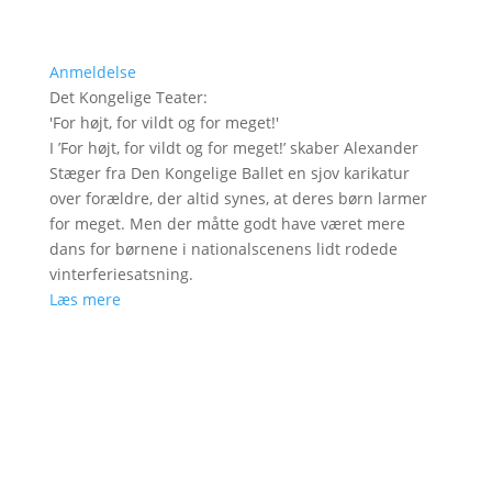
Anmeldelse
Det Kongelige Teater
:
'
For højt, for vildt og for meget!
'
I ’For højt, for vildt og for meget!’ skaber Alexander
Stæger fra Den Kongelige Ballet en sjov karikatur
over forældre, der altid synes, at deres børn larmer
for meget. Men der måtte godt have været mere
dans for børnene i nationalscenens lidt rodede
vinterferiesatsning.
Læs mere