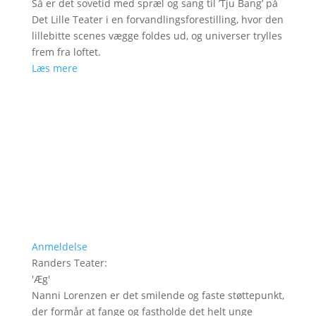
Så er det sovetid med spræl og sang til ’Tju Bang’ på
Det Lille Teater i en forvandlingsforestilling, hvor den
lillebitte scenes vægge foldes ud, og universer trylles
frem fra loftet.
Læs mere
Anmeldelse
Randers Teater
:
'
Æg
'
Nanni Lorenzen er det smilende og faste støttepunkt,
der formår at fange og fastholde det helt unge