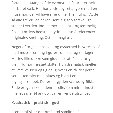
fortælling. Mange af de eventyrlige figurer er helt
barberet væk. Her har vi slet og ret at gøre med en
musemor, der vil have sine unger hjem til jul. At de
så alle tre er ved at realisere sig selv forskellige
steder i verden, indlemmer elegant – og temmelig
fjollet i ordets bedste betydning – små referencer til
originales snefnug, Østens magi osv.
Noget af originalens kant og dysterhed bevares også
med musedronning-figuren, der slet og ret tager
Maries lille dukke som gidsel for at få sine unger
igen. Humørmæssigt skifter hun dramatisk imellem
at være vrissen og ugidelig over i en rå, desperat
sorg – komplet med blues og blæs i en lille
legetøjstrompet. Det er en gylden scene, og Rikke
Bilde er igen skøn i denne rolle, som min mindste
lille ledsager (4 år), dog var en kende utryg ved.
Kvadratisk – praktisk – god
Scenografisk er der også god samling på