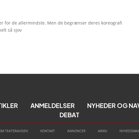
er for de allermindste. Men de begrænser deres koreografi
elt så sjov
TIKLER
ANMELDELSER
NYHEDER OG NA
DEBAT
OM TEATERAVISEN
KONTAKT
ANNONCER
ARKIV
NYHEDSMAI