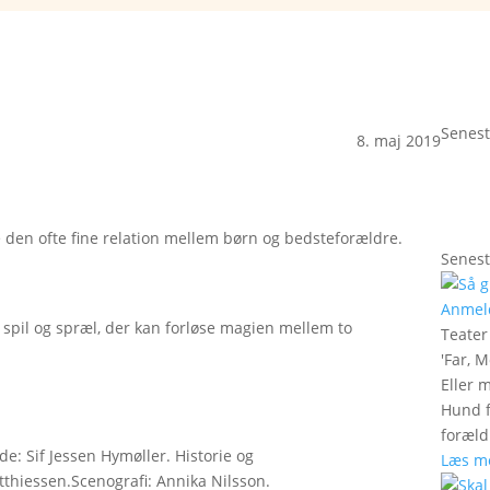
Senest
8. maj 2019
de den ofte fine relation mellem børn og bedsteforældre.
Senest
Anmel
t spil og spræl, der kan forløse magien mellem to
Teate
'
Far, M
Eller 
Hund f
foræld
de: Sif Jessen Hymøller. Historie og
Læs m
tthiessen.Scenografi: Annika Nilsson.