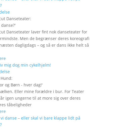
delse
ut Danseteater
:
i danse?
'
ut Danseteater laver fint nok danseteater for
ermindste. Men de begrænser deres koreografi
t næsten dagligdags – og så er dans ikke helt så
ere
delse
r Hund
:
or og Børn - hver dag!
'
mælken. Eller mine forældre i bur. For Teater
år igen ungerne til at more sig over deres
res tåbeligheder
ere