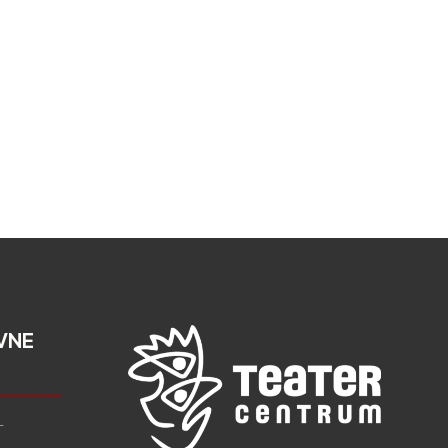
VNE
L