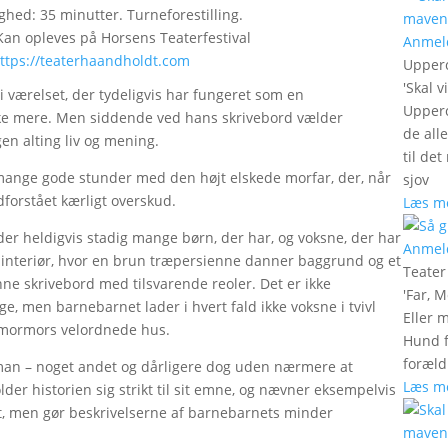
ghed: 35 minutter. Turneforestilling.
 Kan opleves på Horsens Teaterfestival
Anmel
ttps://teaterhaandholdt.com
Upperc
'
Skal v
 i værelset, der tydeligvis har fungeret som en
Upperc
kke mere. Men siddende ved hans skrivebord vælder
de all
en alting liv og mening.
til de
nge gode stunder med den højt elskede morfar, der, når
sjov
ndforstået kærligt overskud.
Læs m
 der heldigvis stadig mange børn, der har, og voksne, der har
Anmel
 interiør, hvor en brun træpersienne danner baggrund og et
Teate
ne skrivebord med tilsvarende reoler. Det er ikke
'
Far, M
ge, men barnebarnet lader i hvert fald ikke voksne i tvivl
Eller 
g mormors velordnede hus.
Hund f
foræld
 man – noget andet og dårligere dog uden nærmere at
Læs m
lder historien sig strikt til sit emne, og nævner eksempelvis
rt, men gør beskrivelserne af barnebarnets minder