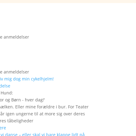
e anmeldelser
e anmeldelser
delse
r Hund
:
or og Børn - hver dag!
'
mælken. Eller mine forældre i bur. For Teater
år igen ungerne til at more sig over deres
res tåbeligheder
ere