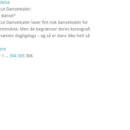
delse
ut Danseteater
:
i danse?
'
ut Danseteater laver fint nok danseteater for
ermindste. Men de begrænser deres koreografi
t næsten dagligdags – og så er dans ikke helt så
ere
e
1
…
304
305
306