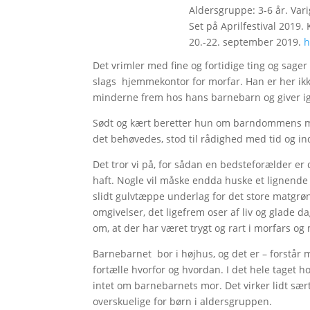
Aldersgruppe: 3-6 år. Vari
Set på Aprilfestival 2019.
20.-22. september 2019.
h
Det vrimler med fine og fortidige ting og sager
slags hjemmekontor for morfar. Han er her i
minderne frem hos hans barnebarn og giver ig
Sødt og kært beretter hun om barndommens ma
det behøvedes, stod til rådighed med tid og i
Det tror vi på, for sådan en bedsteforælder er
haft. Nogle vil måske endda huske et lignende
slidt gulvtæppe underlag for det store matgrøn
omgivelser, det ligefrem oser af liv og glade da
om, at der har været trygt og rart i morfars o
Barnebarnet bor i højhus, og det er – forstår
fortælle hvorfor og hvordan. I det hele taget ho
intet om barnebarnets mor. Det virker lidt sæ
overskuelige for børn i aldersgruppen.