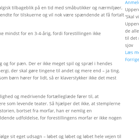
Anmel
lgisk tilbageblik på en tid med småbutikker og nærmiljøer,
Upperc
kendte for tilskuerne og vil nok være spændende at få fortalt
'
Skal v
Upperc
de all
e mindst for en 3-4-årig, fordi forestillingen ikke
til de
sjov
Læs m
Forrig
ag og for pæn. Der er ikke meget spil og spræl i hendes
ergi, der skal gøre tingene til andet og mere end – ja ting.
som børn hører for lidt, så er klaverstykker ikke det mest
ighed og medrivende fortælleglæde fører til, at
re som levende teater. Så hjælper det ikke, at stemplerne
storien, bortset fra morfar, han er nemlig en
dende udfoldelse, for forestillingens morfar er ikke nogen
følge sit eget udsagn – løbet og løbet og løbet hele vejen til