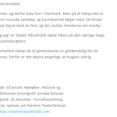
blev bombet.
mor, og derfor blev han i Danmark. Men på et tidspunkt vil
hans russiske landsby, og barnebarnet følger med. De finder
ver fejret med en fest, og der slutter minderne om morfar.
g jeg' vil Teater Håndholdt sætte fokus på den særlige magi,
bedsteforældre.
imellem netop de to generationer er genkendelig for de
tema. Derfor er det ekstra ærgerligt, at magien aldrig
de: Sif Jessen Hymøller. Historie og
tthiessen.Scenografi: Annika Nilsson.
ghed: 35 minutter. Turneforestilling.
 Kan opleves på Horsens Teaterfestival
ttps://teaterhaandholdt.com