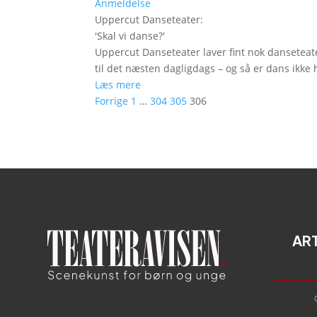
Anmeldelse
Uppercut Danseteater
:
'
Skal vi danse?
'
Uppercut Danseteater laver fint nok danseteat
til det næsten dagligdags – og så er dans ikke h
Læs mere
Forrige
1
…
304
305
306
AR