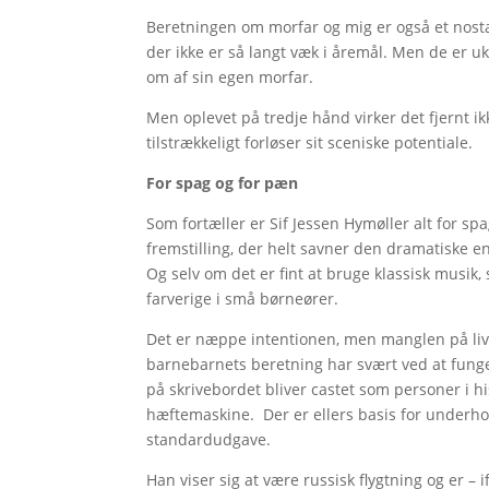
Beretningen om morfar og mig er også et nosta
der ikke er så langt væk i åremål. Men de er u
om af sin egen morfar.
Men oplevet på tredje hånd virker det fjernt ikk
tilstrækkeligt forløser sit sceniske potentiale.
For spag og for pæn
Som fortæller er Sif Jessen Hymøller alt for sp
fremstilling, der helt savner den dramatiske en
Og selv om det er fint at bruge klassisk musik, 
farverige i små børneører.
Det er næppe intentionen, men manglen på livl
barnebarnets beretning har svært ved at funge
på skrivebordet bliver castet som personer i hi
hæftemaskine. Der er ellers basis for underhol
standardudgave.
Han viser sig at være russisk flygtning og er – i