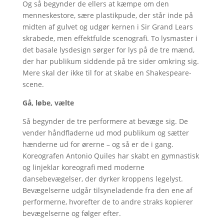
Og så begynder de ellers at kæmpe om den
menneskestore, sære plastikpude, der står inde på
midten af gulvet og udgør kernen i Sir Grand Lears
skrabede, men effektfulde scenografi. To lysmaster i
det basale lysdesign sørger for lys på de tre mænd,
der har publikum siddende på tre sider omkring sig.
Mere skal der ikke til for at skabe en Shakespeare-
scene.
Gå, løbe, vælte
Så begynder de tre performere at bevæge sig. De
vender håndfladerne ud mod publikum og sætter
hænderne ud for ørerne – og så er de i gang.
Koreografen Antonio Quiles har skabt en gymnastisk
og linjeklar koreografi med moderne
dansebevægelser, der dyrker kroppens legelyst.
Bevægelserne udgår tilsyneladende fra den ene af
performerne, hvorefter de to andre straks kopierer
bevægelserne og følger efter.