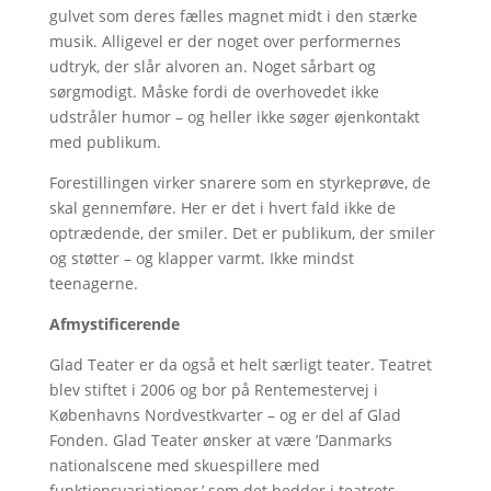
gulvet som deres fælles magnet midt i den stærke
musik. Alligevel er der noget over performernes
udtryk, der slår alvoren an. Noget sårbart og
sørgmodigt. Måske fordi de overhovedet ikke
udstråler humor – og heller ikke søger øjenkontakt
med publikum.
Forestillingen virker snarere som en styrkeprøve, de
skal gennemføre. Her er det i hvert fald ikke de
optrædende, der smiler. Det er publikum, der smiler
og støtter – og klapper varmt. Ikke mindst
teenagerne.
Afmystificerende
Glad Teater er da også et helt særligt teater. Teatret
blev stiftet i 2006 og bor på Rentemestervej i
Københavns Nordvestkvarter – og er del af Glad
Fonden. Glad Teater ønsker at være ’Danmarks
nationalscene med skuespillere med
funktionsvariationer,’ som det hedder i teatrets