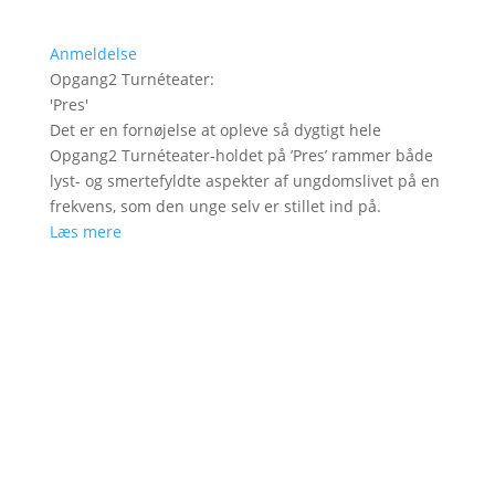
Anmeldelse
Opgang2 Turnéteater
:
'
Pres
'
Det er en fornøjelse at opleve så dygtigt hele
Opgang2 Turnéteater-holdet på ’Pres’ rammer både
lyst- og smertefyldte aspekter af ungdomslivet på en
frekvens, som den unge selv er stillet ind på.
Læs mere