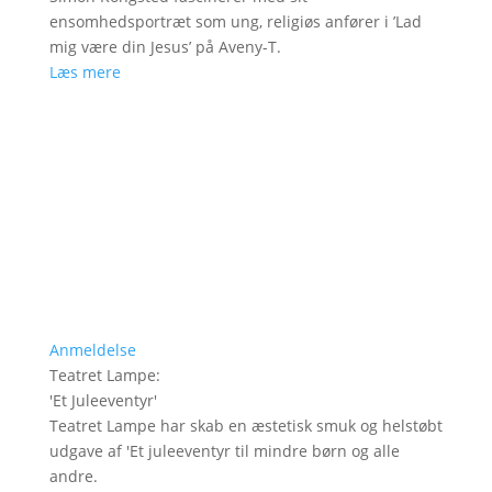
ensomhedsportræt som ung, religiøs anfører i ’Lad
mig være din Jesus’ på Aveny-T.
Læs mere
Anmeldelse
Teatret Lampe
:
'
Et Juleeventyr
'
Teatret Lampe har skab en æstetisk smuk og helstøbt
udgave af 'Et juleeventyr til mindre børn og alle
andre.