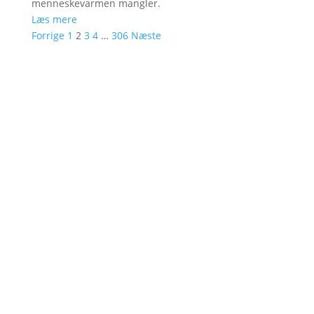
menneskevarmen mangler.
Læs mere
Forrige
1
2
3
4
…
306
Næste