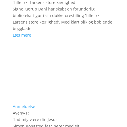
'
Lille frk. Larsens store kærlighed
'
Signe Kærup Dahl har skabt en forunderlig
bibliotekarfigur i sin dukkeforestilling ’Lille frk.
Larsens store kærlighed’. Med klart blik og boblende
bogglæde.
Læs mere
Anmeldelse
Aveny-T
:
'
Lad mig være din Jesus
'
Simon Kongsted fascinerer med sit