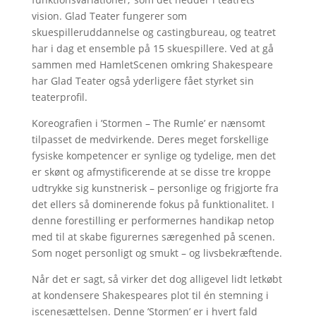
vision. Glad Teater fungerer som
skuespilleruddannelse og castingbureau, og teatret
har i dag et ensemble på 15 skuespillere. Ved at gå
sammen med HamletScenen omkring Shakespeare
har Glad Teater også yderligere fået styrket sin
teaterprofil.
Koreografien i ’Stormen – The Rumle’ er nænsomt
tilpasset de medvirkende. Deres meget forskellige
fysiske kompetencer er synlige og tydelige, men det
er skønt og afmystificerende at se disse tre kroppe
udtrykke sig kunstnerisk – personlige og frigjorte fra
det ellers så dominerende fokus på funktionalitet. I
denne forestilling er performernes handikap netop
med til at skabe figurernes særegenhed på scenen.
Som noget personligt og smukt – og livsbekræftende.
Når det er sagt, så virker det dog alligevel lidt letkøbt
at kondensere Shakespeares plot til én stemning i
iscenesættelsen. Denne ’Stormen’ er i hvert fald