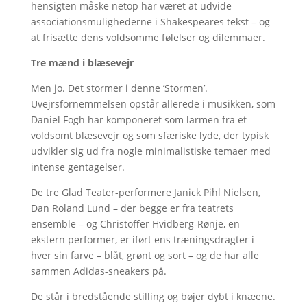
hensigten måske netop har været at udvide
associationsmulighederne i Shakespeares tekst – og
at frisætte dens voldsomme følelser og dilemmaer.
Tre mænd i blæsevejr
Men jo. Det stormer i denne ’Stormen’.
Uvejrsfornemmelsen opstår allerede i musikken, som
Daniel Fogh har komponeret som larmen fra et
voldsomt blæsevejr og som sfæriske lyde, der typisk
udvikler sig ud fra nogle minimalistiske temaer med
intense gentagelser.
De tre Glad Teater-performere Janick Pihl Nielsen,
Dan Roland Lund – der begge er fra teatrets
ensemble – og Christoffer Hvidberg-Rønje, en
ekstern performer, er iført ens træningsdragter i
hver sin farve – blåt, grønt og sort – og de har alle
sammen Adidas-sneakers på.
De står i bredstående stilling og bøjer dybt i knæene.