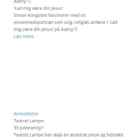
Aveny-T
:
'
Lad mig være din Jesus
'
Simon Kongsted fascinerer med sit
ensomhedsportræt som ung, religiøs anfører i ’Lad
mig være din Jesus’ på Aveny-T.
Læs mere
Anmeldelse
Teatret Lampe
:
'
Et Juleeventyr
'
Teatret Lampe har skab en æstetisk smuk og helstøbt