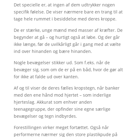
Det specielle er, at ingen af dem udtrykker nogen
specifik følelse. De viser nærmere bare en trang til at
tage hele rummet i besiddelse med deres kroppe.
De er stærke, unge mænd med masser af kræfter. De
begynder at gå – og hurtigt også at løbe. Og der går
ikke længe, før de uvilkårligt går i gang med at vælte
ind over hinanden og bære hinanden.
Nogle bevægelser stikker ud. Som f.eks. når de
bevæger sig, som om de er på en båd, hvor de gør alt
for ikke at falde ud over kanten.
Af og til viser de deres fælles kropstegn, når banker
med den ene hånd mod hjertet – som inderlige
hjerteslag. Akkurat som enhver anden
teenagegruppe, der opfinder sine egne særlige
bevægelser og tegn indbyrdes.
Forestillingen virker meget fortættet. Også når
performerne nærmer sig den store plastikpude på