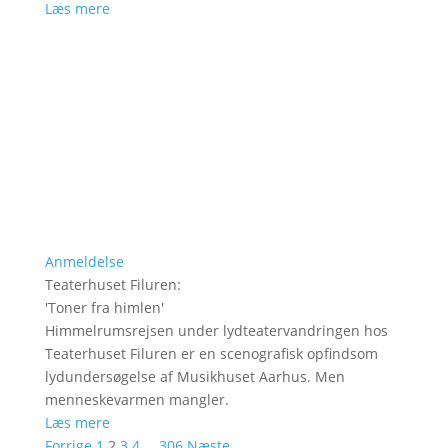
Læs mere
Anmeldelse
Teaterhuset Filuren
:
'
Toner fra himlen
'
Himmelrumsrejsen under lydteatervandringen hos
Teaterhuset Filuren er en scenografisk opfindsom
lydundersøgelse af Musikhuset Aarhus. Men
menneskevarmen mangler.
Læs mere
Forrige
1
2
3
4
…
306
Næste