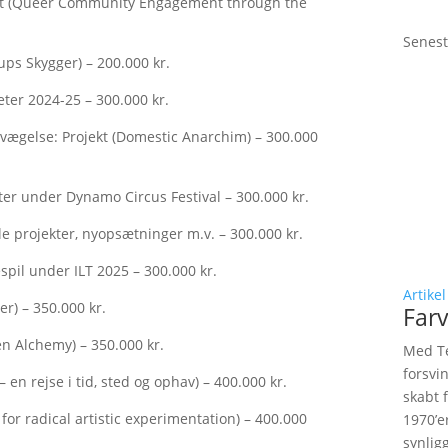
ekt (Queer Community Engagement through the
Senest
ups Skygger) – 200.000 kr.
eter 2024-25 – 300.000 kr.
ægelse: Projekt (Domestic Anarchim) – 300.000
ter under Dynamo Circus Festival – 300.000 kr.
e projekter, nyopsætninger m.v. – 300.000 kr.
espil under ILT 2025 – 300.000 kr.
Artikel
r) – 350.000 kr.
Farv
en Alchemy) – 350.000 kr.
Med Te
forsvi
 en rejse i tid, sted og ophav) – 400.000 kr.
skabt 
 for radical artistic experimentation) – 400.000
1970’e
synlig