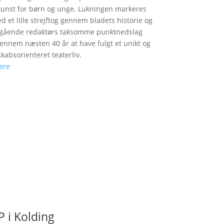
unst for børn og unge. Lukningen markeres
d et lille strejftog gennem bladets historie og
fgående redaktørs taksomme punktnedslag
gennem næsten 40 år at have fulgt et unikt og
skabsorienteret teaterliv.
ere
 i Kolding