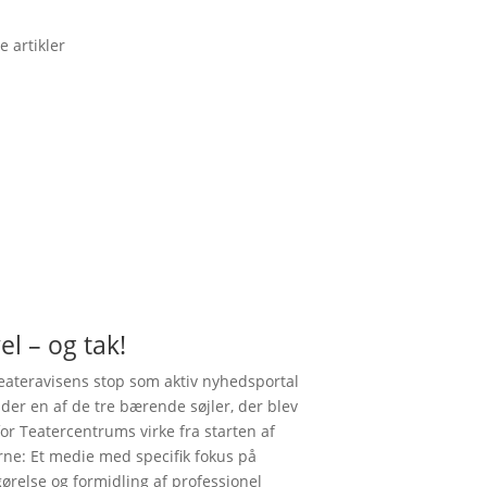
e artikler
el – og tak!
ateravisens stop som aktiv nyhedsportal
nder en af de tre bærende søjler, der blev
for Teatercentrums virke fra starten af
rne: Et medie med specifik fokus på
gørelse og formidling af professionel