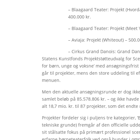
– Blaagaard Teater: Projekt (Hvor
400.000 kr.
– Blaagaard Teater: Projekt (Meet Y
– Aviaja: Projekt (Whiteout) – 500.0
– Cirkus Grand Danois: Grand Dano
Statens Kunstfonds Projektstøtteudvalg for Sc
for børn, unge og voksne’ med ansøgningsfrist 1
går til projekter, mens den store uddeling til ef
menuen.
Men den aktuelle ansøgningsrunde er dog ikke 
samlet beløb på 85.578.806 kr. – og ikke havd
alt 18,7 mio. kr. til 87 projekter, som det endt
Projekter fordeler sig i puljens tre kategorier, 
tekniske grunde) fremgår af den officielle udd
sit stålsatte fokus på primært professionel sc
erfarne børneteaterfolk ved også bunder i områ