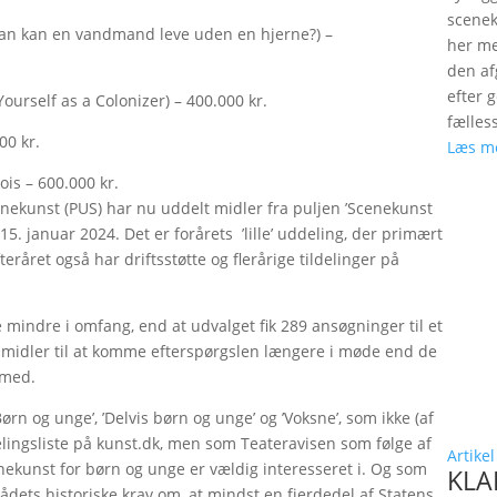
scenek
dan kan en vandmand leve uden en hjerne?) –
her me
den a
efter 
ourself as a Colonizer) – 400.000 kr.
fælles
00 kr.
Læs m
is – 600.000 kr.
enekunst (PUS) har nu uddelt midler fra puljen ’Scenekunst
5. januar 2024. Det er forårets ’lille’ uddeling, der primært
teråret også har driftsstøtte og flerårige tildelinger på
mindre i omfang, end at udvalget fik 289 ansøgninger til et
e midler til at komme efterspørgslen længere i møde end de
e med.
’Børn og unge’, ’Delvis børn og unge’ og ’Voksne’, som ikke (af
elingsliste på kunst.dk, men som Teateravisen som følge af
Artikel
enekunst for børn og unge er vældig interesseret i. Og som
KLAP
dets historiske krav om, at mindst en fjerdedel af Statens