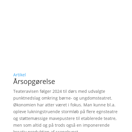
Artikel
Årsopgørelse
Teateravisen følger 2024 til dørs med udvalgte
punktnedslag omkring børne- og ungdomsteatret.
Økonomien har atter været i fokus. Man kunne bl.a.
opleve lukningstruende stormløb på flere egnsteatre
og støttemæssige mavepustere til etablerede teatre,
men som altid og på trods også en imponerende
kreativ produktion af scenekunst.