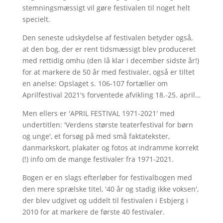
stemningsmæssigt vil gøre festivalen til noget helt
specielt.
Den seneste udskydelse af festivalen betyder også,
at den bog, der er rent tidsmæssigt blev produceret
med rettidig omhu (den lå klar i december sidste år!)
for at markere de 50 år med festivaler, også er tiltet
en anelse: Opslaget s. 106-107 fortæller om
Aprilfestival 2021's forventede afvikling 18.-25. april…
Men ellers er 'APRIL FESTIVAL 1971-2021' med
undertitlen: 'Verdens største teaterfestival for børn
og unge', et forsøg på med små faktatekster,
danmarkskort, plakater og fotos at indramme korrekt
(!) info om de mange festivaler fra 1971-2021.
Bogen er en slags efterløber for festivalbogen med
den mere sprælske titel, '40 år og stadig ikke voksen',
der blev udgivet og uddelt til festivalen i Esbjerg i
2010 for at markere de første 40 festivaler.