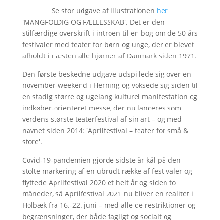
Se stor udgave af illustrationen
her
'MANGFOLDIG OG FÆLLESSKAB'. Det er den
stilfærdige overskrift i introen til en bog om de 50 års
festivaler med teater for børn og unge, der er blevet
afholdt i næsten alle hjørner af Danmark siden 1971.
Den første beskedne udgave udspillede sig over en
november-weekend i Herning og voksede sig siden til
en stadig større og ugelang kulturel manifestation og
indkøber-orienteret messe, der nu lanceres som
verdens største teaterfestival af sin art – og med
navnet siden 2014: 'Aprilfestival – teater for små &
store'.
Covid-19-pandemien gjorde sidste år kål på den
stolte markering af en ubrudt række af festivaler og
flyttede Aprilfestival 2020 et helt år og siden to
måneder, så Aprilfestival 2021 nu bliver en realitet i
Holbæk fra 16.-22. juni – med alle de restriktioner og
begrænsninger, der både fagligt og socialt og