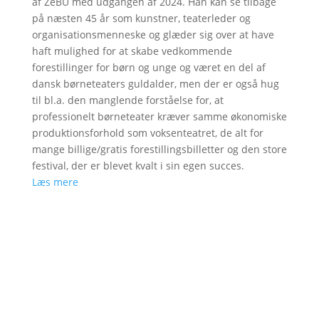
af ZeBU med udgangen af 2024. Han kan se tilbage
på næsten 45 år som kunstner, teaterleder og
organisationsmenneske og glæder sig over at have
haft mulighed for at skabe vedkommende
forestillinger for børn og unge og været en del af
dansk børneteaters guldalder, men der er også hug
til bl.a. den manglende forståelse for, at
professionelt børneteater kræver samme økonomiske
produktionsforhold som voksenteatret, de alt for
mange billige/gratis forestillingsbilletter og den store
festival, der er blevet kvalt i sin egen succes.
Læs mere