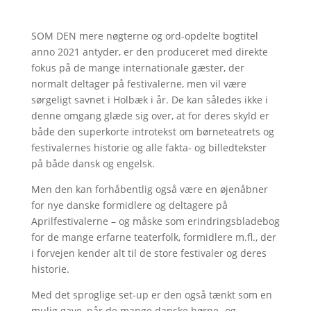
SOM DEN mere nøgterne og ord-opdelte bogtitel
anno 2021 antyder, er den produceret med direkte
fokus på de mange internationale gæster, der
normalt deltager på festivalerne, men vil være
sørgeligt savnet i Holbæk i år. De kan således ikke i
denne omgang glæde sig over, at for deres skyld er
både den superkorte introtekst om børneteatrets og
festivalernes historie og alle fakta- og billedtekster
på både dansk og engelsk.
Men den kan forhåbentlig også være en øjenåbner
for nye danske formidlere og deltagere på
Aprilfestivalerne – og måske som erindringsbladebog
for de mange erfarne teaterfolk, formidlere m.fl., der
i forvejen kender alt til de store festivaler og deres
historie.
Med det sproglige set-up er den også tænkt som en
mulig gave, når de mange danske børne- og