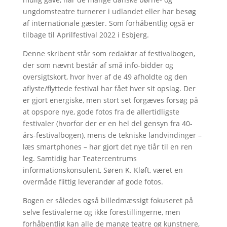
ungdomsteatre turnerer i udlandet eller har besøg
af internationale gæster. Som forhåbentlig også er
tilbage til Aprilfestival 2022 i Esbjerg.
Denne skribent står som redaktør af festivalbogen,
der som nævnt består af små info-bidder og
oversigtskort, hvor hver af de 49 afholdte og den
aflyste/flyttede festival har fået hver sit opslag. Der
er gjort energiske, men stort set forgæves forsøg på
at opspore nye, gode fotos fra de allertidligste
festivaler (hvorfor der er en hel del gensyn fra 40-
års-festivalbogen), mens de tekniske landvindinger –
læs smartphones – har gjort det nye tiår til en ren
leg. Samtidig har Teatercentrums
informationskonsulent, Søren K. Kløft, været en
overmåde flittig leverandør af gode fotos.
Bogen er således også billedmæssigt fokuseret på
selve festivalerne og ikke forestillingerne, men
forhåbentlig kan alle de mange teatre og kunstnere,