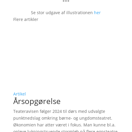
***
Se stor udgave af illustrationen
her
Flere artikler
Artikel
Årsopgørelse
Teateravisen følger 2024 til dørs med udvalgte
punktnedslag omkring børne- og ungdomsteatret.
Økonomien har atter været i fokus. Man kunne bl.a.
opleve lukningstruende stormløb på flere egnsteatre